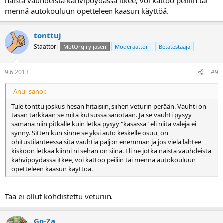
näistä vauhdeista kahvipöydässä itkee, voi kattoo peiliin tai
mennä autokouluun opetteleen kaasun käyttöä.
tonttuj
Staattori
MotOrg ry jäsen
Moderaattori
Betatestaaja
9.6.2013
#9
-Anu- sanoi:
Tule tonttu joskus hesan hitaisiin, siihen veturin perään. Vauhti on
tasan tarkkaan se mitä kutsussa sanotaan. Ja se vauhti pysyy
samana niin pitkälle kuin letka pysyy "kasassa" eli niitä välejä ei
synny. Sitten kun sinne se yksi auto keskelle osuu, on
ohitustilanteessa sitä vauhtia paljon enemmän ja jos vielä lähtee
kiskoon letkaa kiinni ni sehän on siinä. Eli ne jotka näistä vauhdeista
kahvipöydässä itkee, voi kattoo peiliin tai mennä autokouluun
opetteleen kaasun käyttöä.
Tää ei ollut kohdistettu veturiin.
Go-Za