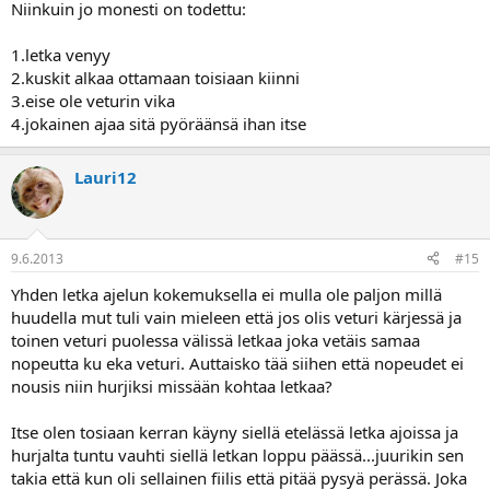
Niinkuin jo monesti on todettu:
1.letka venyy
2.kuskit alkaa ottamaan toisiaan kiinni
3.eise ole veturin vika
4.jokainen ajaa sitä pyöräänsä ihan itse
Lauri12
9.6.2013
#15
Yhden letka ajelun kokemuksella ei mulla ole paljon millä
huudella mut tuli vain mieleen että jos olis veturi kärjessä ja
toinen veturi puolessa välissä letkaa joka vetäis samaa
nopeutta ku eka veturi. Auttaisko tää siihen että nopeudet ei
nousis niin hurjiksi missään kohtaa letkaa?
Itse olen tosiaan kerran käyny siellä etelässä letka ajoissa ja
hurjalta tuntu vauhti siellä letkan loppu päässä...juurikin sen
takia että kun oli sellainen fiilis että pitää pysyä perässä. Joka