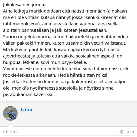
Jokakesäinen jorina.
Aina letkoja markkinoidaan että nätisti mennään (ainakaan
mä en ole yhtään kutsua nähnyt jossa "senkki kireenä" olisi
tahtimainoksena), aina taivastellaan vauhtia, aina siellä
ajoittain pannutellaan ja jälkikäteen jeesustellaan.
Suurin ongelma varmasti tuo haitariefekti ja venähtäneiden
välien pakkokiriminen, kuten useampikin veturi valistanut.
Mä kokeilin parit letkat, lipsauti ojaan kerran (tyhmästä
ajovirheestä) ja totesin että vaikka sosiaalinen aspekti on
huippua, letkat ei sovi mun psyykkeelle.
Ylivoimaisesti eniten pelotti kuitenkin siinä hitaimmassa, eli
rookie-letkassa aikanaan. Tiedä häntä sitten miksi.
Jos letkat kuitenkin kiinnostaa ja kokemusta sieltä ei paljon
ole, menkää nyt ihmeessä suosiolla ja nöyrästi sinne
peräpukaman kaveriksi..
Liinu
9.6.2013
#19