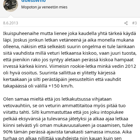
Mopoton ja veneetön mies
8.6.2013
#3
Ikuispuheenaihe mutta lienee joka kaudella yhtä tärkeä käydä
läpi. Joskus jonkun letkan vetäneenä ja aika monella mukana
olleena, näkisin että selkeästi suurin ongelma ei tule lainkaan
siitä vauhdista millä veturi letkaansa kiskoo, vaan juuri tuosta,
että pienikin rako jos syntyy aletaan perässä kiskoa hampaat
irvessä kärkeä kiinni. Viimeisin rookie-letka minkä vedin 2012
oli hyvä osoitus. Suurinta sallittua ei ylitetty kärjessä
kertaakaan ja silti perästäpäin jeesusteltiin että vauhdit
takapäässä oli välillä +150 km/h.
Olen samaa mieltä että jos letkakutsussa vihjataan
vetovauhtiin, se on veturin ammattitaitoa myös pitää tuo
viitattu tahti. Silti kummastuttaa että jos joku intopiukee
pelkää eksyvänsä ja tulevansa jätetyksi ja alkaa ajaa letkaa
kiinni selvästi yli oman mukavuusalueen ja osaamisen, tulee
90% tämän perässä ajavista tanakasti samassa imussa. Aika
turhaa on alkaa nillittää vauhdeista niin kauan kuin sen