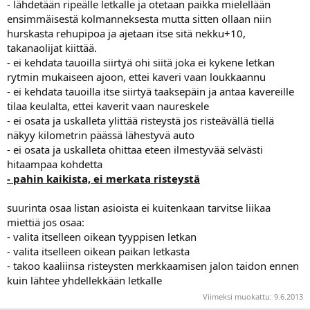
- lähdetään ripeälle letkalle ja otetaan paikka mielellään
ensimmäisestä kolmanneksesta mutta sitten ollaan niin
hurskasta rehupipoa ja ajetaan itse sitä nekku+10,
takanaolijat kiittää.
- ei kehdata tauoilla siirtyä ohi siitä joka ei kykene letkan
rytmin mukaiseen ajoon, ettei kaveri vaan loukkaannu
- ei kehdata tauoilla itse siirtyä taaksepäin ja antaa kavereille
tilaa keulalta, ettei kaverit vaan naureskele
- ei osata ja uskalleta ylittää risteystä jos risteävällä tiellä
näkyy kilometrin päässä lähestyvä auto
- ei osata ja uskalleta ohittaa eteen ilmestyvää selvästi
hitaampaa kohdetta
- pahin kaikista, ei merkata risteystä
suurinta osaa listan asioista ei kuitenkaan tarvitse liikaa
miettiä jos osaa:
- valita itselleen oikean tyyppisen letkan
- valita itselleen oikean paikan letkasta
- takoo kaaliinsa risteysten merkkaamisen jalon taidon ennen
kuin lähtee yhdellekkään letkalle
Viimeksi muokattu:
9.6.2013