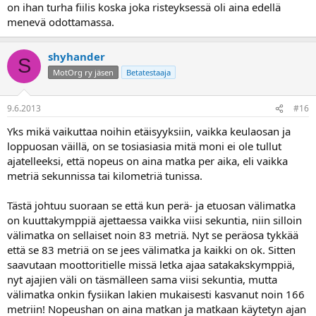
on ihan turha fiilis koska joka risteyksessä oli aina edellä
menevä odottamassa.
shyhander
S
MotOrg ry jäsen
Betatestaaja
9.6.2013
#16
Yks mikä vaikuttaa noihin etäisyyksiin, vaikka keulaosan ja
loppuosan väillä, on se tosiasiasia mitä moni ei ole tullut
ajatelleeksi, että nopeus on aina matka per aika, eli vaikka
metriä sekunnissa tai kilometriä tunissa.
Tästä johtuu suoraan se että kun perä- ja etuosan välimatka
on kuuttakymppiä ajettaessa vaikka viisi sekuntia, niin silloin
välimatka on sellaiset noin 83 metriä. Nyt se peräosa tykkää
että se 83 metriä on se jees välimatka ja kaikki on ok. Sitten
saavutaan moottoritielle missä letka ajaa satakakskymppiä,
nyt ajajien väli on täsmälleen sama viisi sekuntia, mutta
välimatka onkin fysiikan lakien mukaisesti kasvanut noin 166
metriin! Nopeushan on aina matkan ja matkaan käytetyn ajan