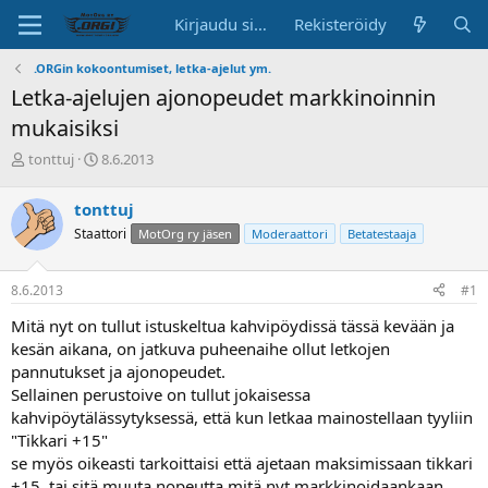
Kirjaudu sisään
Rekisteröidy
.ORGin kokoontumiset, letka-ajelut ym.
Letka-ajelujen ajonopeudet markkinoinnin
mukaisiksi
K
A
tonttuj
8.6.2013
e
l
s
o
tonttuj
k
i
Staattori
MotOrg ry jäsen
Moderaattori
Betatestaaja
u
t
s
u
t
s
8.6.2013
#1
e
p
l
ä
Mitä nyt on tullut istuskeltua kahvipöydissä tässä kevään ja
u
i
kesän aikana, on jatkuva puheenaihe ollut letkojen
n
v
pannutukset ja ajonopeudet.
a
ä
Sellainen perustoive on tullut jokaisessa
l
o
kahvipöytälässytyksessä, että kun letkaa mainostellaan tyyliin
i
"Tikkari +15"
t
se myös oikeasti tarkoittaisi että ajetaan maksimissaan tikkari
t
+15, tai sitä muuta nopeutta mitä nyt markkinoidaankaan