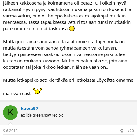
jälkeen kakkosena ja kolmantena oli beta2. Oli oikein hyvä
ratkaisu! Hyvin pysyi vauhdissa mukana ja kun oli kokenut ja
varma veturi, niin oli helppo katsoa esim. ajolinjat mutkiin
mentäessä. Tässä tapauksessa veturi tosiaan tunsi mutkatkin
paremmin kuin omat taskunsa
Mutta joo...aina sanotaan että ajat omien taitojen mukaan,
mutta itsestäni voin sanoa ryhmäpaineen vaikuttavan,
tiettyyn pisteeseen saakka. Jossain vaiheessa se järki tulee
kuitenkin mukaan kuvioon. Mutta ei halua olla se, jota aina
odotetaan tai joka rikkoo letkan. Näin se vaan on...
Mutta letkapelkoiset; kiertäkää eri letkoissa! Löydätte omanne
ihan varmasti
kawa97
K
ex litle green.now red bic
9.6.2013
#20