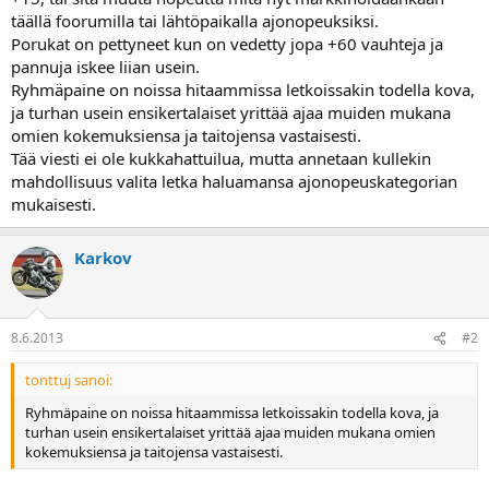
a
täällä foorumilla tai lähtöpaikalla ajonopeuksiksi.
j
Porukat on pettyneet kun on vedetty jopa +60 vauhteja ja
a
pannuja iskee liian usein.
Ryhmäpaine on noissa hitaammissa letkoissakin todella kova,
ja turhan usein ensikertalaiset yrittää ajaa muiden mukana
omien kokemuksiensa ja taitojensa vastaisesti.
Tää viesti ei ole kukkahattuilua, mutta annetaan kullekin
mahdollisuus valita letka haluamansa ajonopeuskategorian
mukaisesti.
Karkov
8.6.2013
#2
tonttuj sanoi:
Ryhmäpaine on noissa hitaammissa letkoissakin todella kova, ja
turhan usein ensikertalaiset yrittää ajaa muiden mukana omien
kokemuksiensa ja taitojensa vastaisesti.