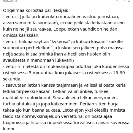
9.6.2013
#12
Ongelmaa korostaa pari tekijää:
- veturi, (jolla on kuitenkin moraalinen vastuu jonostaan,
aivan sama mitä sanotaan), ei näe peileistä letkastaan usein
kuin ne neljä seuraavaa. Loppuletkan vauhdit on heidän
omissa käsissään.
- veturi haluaa näyttää "kykynsä" ja kutsuu kasaan "kaikille
suunnatun perheletkan" ja kiskoo sen jälkeen polvi maassa
neljä sataa kilsaa (minkä ihan aiheellisen huolen olin
avauksesta nimenomaan lukevani)
- veturin mielestä on mukavampaa odottaa joka kuudennessa
risteyksessä 5 minuuttia, kuin jokaisessa risteyksessä 15-30
sekuntia.
- saavutaan letkan kanssa taajamaan ja välissä ei osata keriä
letkaa tarpeeksi kasaan. Letkan väliin änkee, tunkee,
mahtailee kotiloidiootit. Seurauksena letkan venyminen,
turhia ohituksia ja jopa katkeaminen. Perään sitten hurja
takaa-ajo kun baana aukeaa. Letka-ajon yksi oleellisimmista
taidoista normiyksinajeluun verrattuna, on osata ajaa
taajamissa ja hitaissa nopeuksissa turvallisesti aivan kaverissa
kiinni.