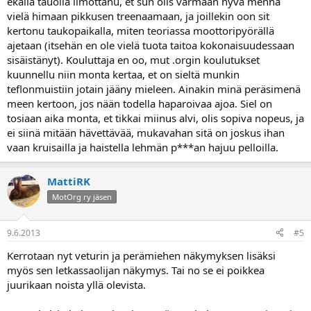
ekalla tauolla ilmottanu, et sun olis varmaan hyvä mennä
vielä himaan pikkusen treenaamaan, ja joillekin oon sit
kertonu taukopaikalla, miten teoriassa moottoripyörällä
ajetaan (itsehän en ole vielä tuota taitoa kokonaisuudessaan
sisäistänyt). Kouluttaja en oo, mut .orgin koulutukset
kuunnellu niin monta kertaa, et on sieltä munkin
teflonmuistiin jotain jääny mieleen. Ainakin minä peräsimenä
meen kertoon, jos nään todella haparoivaa ajoa. Siel on
tosiaan aika monta, et tikkai miinus alvi, olis sopiva nopeus, ja
ei siinä mitään hävettävää, mukavahan sitä on joskus ihan
vaan kruisailla ja haistella lehmän p***an hajuu pelloilla.
MattiRK
MotOrg ry jäsen
9.6.2013
#5
Kerrotaan nyt veturin ja perämiehen näkymyksen lisäksi
myös sen letkassaolijan näkymys. Tai no se ei poikkea
juurikaan noista yllä olevista.