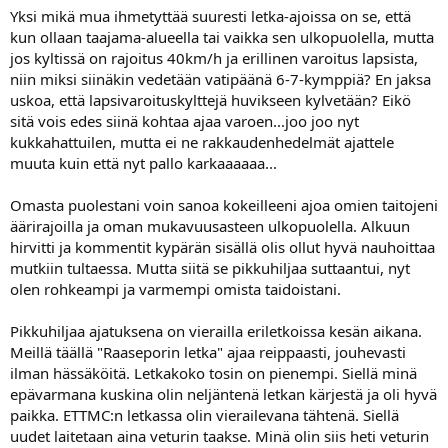
Yksi mikä mua ihmetyttää suuresti letka-ajoissa on se, että
kun ollaan taajama-alueella tai vaikka sen ulkopuolella, mutta
jos kyltissä on rajoitus 40km/h ja erillinen varoitus lapsista,
niin miksi siinäkin vedetään vatipäänä 6-7-kymppiä? En jaksa
uskoa, että lapsivaroituskylttejä huvikseen kylvetään? Eikö
sitä vois edes siinä kohtaa ajaa varoen...joo joo nyt
kukkahattuilen, mutta ei ne rakkaudenhedelmät ajattele
muuta kuin että nyt pallo karkaaaaaa...
Omasta puolestani voin sanoa kokeilleeni ajoa omien taitojeni
äärirajoilla ja oman mukavuusasteen ulkopuolella. Alkuun
hirvitti ja kommentit kypärän sisällä olis ollut hyvä nauhoittaa
mutkiin tultaessa. Mutta siitä se pikkuhiljaa suttaantui, nyt
olen rohkeampi ja varmempi omista taidoistani.
Pikkuhiljaa ajatuksena on vierailla eriletkoissa kesän aikana.
Meillä täällä "Raaseporin letka" ajaa reippaasti, jouhevasti
ilman hässäköitä. Letkakoko tosin on pienempi. Siellä minä
epävarmana kuskina olin neljäntenä letkan kärjestä ja oli hyvä
paikka. ETTMC:n letkassa olin vierailevana tähtenä. Siellä
uudet laitetaan aina veturin taakse. Minä olin siis heti veturin