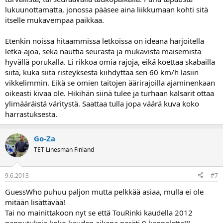
lukuunottamatta, jonossa pääsee aina liikkumaan kohti sitä
itselle mukavempaa paikkaa.
Etenkin noissa hitaammissa letkoissa on ideana harjoitella
letka-ajoa, sekä nauttia seurasta ja mukavista maisemista
hyvällä porukalla. Ei rikkoa omia rajoja, eikä koettaa skabailla
siitä, kuka siitä risteyksestä kiihdyttää sen 60 km/h lasiin
vikkelimmin. Eikä se omien taitojen äärirajoilla ajaminenkaan
oikeasti kivaa ole. Hikihän siinä tulee ja turhaan kalsarit ottaa
ylimääräistä väritystä. Saattaa tulla jopa väärä kuva koko
harrastuksesta.
Go-Za
TET Linesman Finland
9.6.2013
#7
GuessWho puhuu paljon mutta pelkkää asiaa, mulla ei ole
mitään lisättävää!
Tai no mainittakoon nyt se että TouRinki kaudella 2012
pannutuksia koko kauden aikana peräti 0 kappaletta!!!