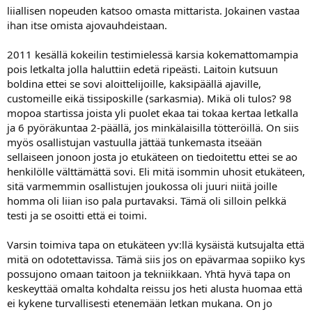
liiallisen nopeuden katsoo omasta mittarista. Jokainen vastaa
ihan itse omista ajovauhdeistaan.
2011 kesällä kokeilin testimielessä karsia kokemattomampia
pois letkalta jolla haluttiin edetä ripeästi. Laitoin kutsuun
boldina ettei se sovi aloittelijoille, kaksipäällä ajaville,
customeille eikä tissiposkille (sarkasmia). Mikä oli tulos? 98
mopoa startissa joista yli puolet ekaa tai tokaa kertaa letkalla
ja 6 pyöräkuntaa 2-päällä, jos minkälaisilla tötteröillä. On siis
myös osallistujan vastuulla jättää tunkemasta itseään
sellaiseen jonoon josta jo etukäteen on tiedoitettu ettei se ao
henkilölle välttämättä sovi. Eli mitä isommin uhosit etukäteen,
sitä varmemmin osallistujen joukossa oli juuri niitä joille
homma oli liian iso pala purtavaksi. Tämä oli silloin pelkkä
testi ja se osoitti että ei toimi.
Varsin toimiva tapa on etukäteen yv:llä kysäistä kutsujalta että
mitä on odotettavissa. Tämä siis jos on epävarmaa sopiiko kys
possujono omaan taitoon ja tekniikkaan. Yhtä hyvä tapa on
keskeyttää omalta kohdalta reissu jos heti alusta huomaa että
ei kykene turvallisesti etenemään letkan mukana. On jo