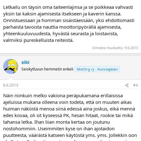
Letkailu on täysin oma taiteenlajinsa ja se poikkeaa vahvasti
yksin tai kaksin ajamisesta itsekseen ja kaverin kanssa.
Onnistuessaan ja homman sisäistäessään, yksi ehdottomasti
parhaista tavoista nauttia moottoripyörällä ajamisesta,
yhteenkuuluvuudesta, hyvästä seurasta ja loistavista,
valmiiksi pureskelluista reiteistä.
Viimeksi muokattu:
9.6.2013
siki
Seiskytluvun hemmetin enkeli
MotOrg ry - Kunniajäsen
8.6.2013
#4
Näin niinkuin melko vakiona peräpukamana erillaisissa
ajeluissa mukana olleena voin todeta, että on muuten aikas
huiman näköstä menoa siinä edessä aina joskus, eikä mennä
edes kovaa, oli sit kyseessä PK, hesan hitaat, rookie tai mikä
tahansa letka. Ihan liian monta kertaa on joutunu
nostohommiin. Useimmiten kyse on ihan ajotaidon
puutteesta, väärästä katseen käytöstä yms. yms. Jollekkin oon