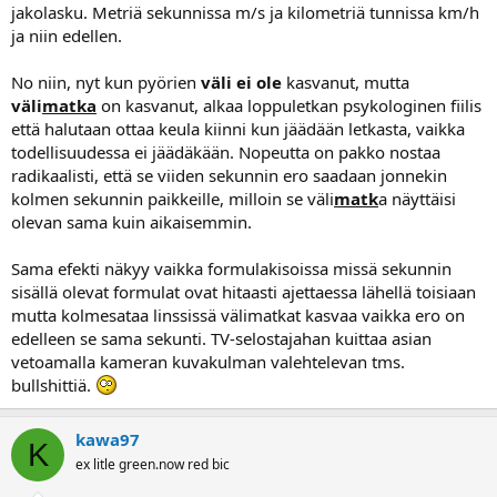
jakolasku. Metriä sekunnissa m/s ja kilometriä tunnissa km/h
ja niin edellen.
No niin, nyt kun pyörien
väli ei ole
kasvanut, mutta
väli
matka
on kasvanut, alkaa loppuletkan psykologinen fiilis
että halutaan ottaa keula kiinni kun jäädään letkasta, vaikka
todellisuudessa ei jäädäkään. Nopeutta on pakko nostaa
radikaalisti, että se viiden sekunnin ero saadaan jonnekin
kolmen sekunnin paikkeille, milloin se väli
matk
a näyttäisi
olevan sama kuin aikaisemmin.
Sama efekti näkyy vaikka formulakisoissa missä sekunnin
sisällä olevat formulat ovat hitaasti ajettaessa lähellä toisiaan
mutta kolmesataa linssissä välimatkat kasvaa vaikka ero on
edelleen se sama sekunti. TV-selostajahan kuittaa asian
vetoamalla kameran kuvakulman valehtelevan tms.
bullshittiä.
kawa97
K
ex litle green.now red bic