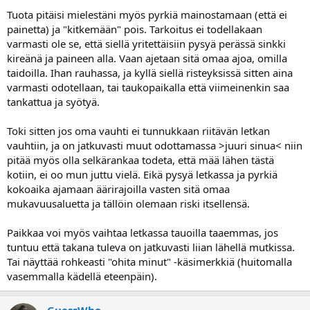
Tuota pitäisi mielestäni myös pyrkiä mainostamaan (että ei
painetta) ja "kitkemään" pois. Tarkoitus ei todellakaan
varmasti ole se, että siellä yritettäisiin pysyä perässä sinkki
kireänä ja paineen alla. Vaan ajetaan sitä omaa ajoa, omilla
taidoilla. Ihan rauhassa, ja kyllä siellä risteyksissä sitten aina
varmasti odotellaan, tai taukopaikalla että viimeinenkin saa
tankattua ja syötyä.
Toki sitten jos oma vauhti ei tunnukkaan riitävän letkan
vauhtiin, ja on jatkuvasti muut odottamassa >juuri sinua< niin
pitää myös olla selkärankaa todeta, että mää lähen tästä
kotiin, ei oo mun juttu vielä. Eikä pysyä letkassa ja pyrkiä
kokoaika ajamaan äärirajoilla vasten sitä omaa
mukavuusaluetta ja tällöin olemaan riski itsellensä.
Paikkaa voi myös vaihtaa letkassa tauoilla taaemmas, jos
tuntuu että takana tuleva on jatkuvasti liian lähellä mutkissa.
Tai näyttää rohkeasti "ohita minut" -käsimerkkiä (huitomalla
vasemmalla kädellä eteenpäin).
GuessWho