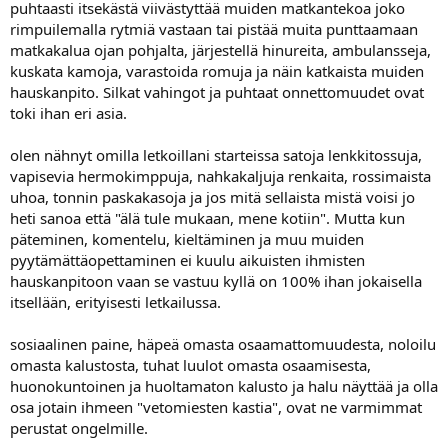
puhtaasti itsekästä viivästyttää muiden matkantekoa joko
rimpuilemalla rytmiä vastaan tai pistää muita punttaamaan
matkakalua ojan pohjalta, järjestellä hinureita, ambulansseja,
kuskata kamoja, varastoida romuja ja näin katkaista muiden
hauskanpito. Silkat vahingot ja puhtaat onnettomuudet ovat
toki ihan eri asia.
olen nähnyt omilla letkoillani starteissa satoja lenkkitossuja,
vapisevia hermokimppuja, nahkakaljuja renkaita, rossimaista
uhoa, tonnin paskakasoja ja jos mitä sellaista mistä voisi jo
heti sanoa että "älä tule mukaan, mene kotiin". Mutta kun
päteminen, komentelu, kieltäminen ja muu muiden
pyytämättäopettaminen ei kuulu aikuisten ihmisten
hauskanpitoon vaan se vastuu kyllä on 100% ihan jokaisella
itsellään, erityisesti letkailussa.
sosiaalinen paine, häpeä omasta osaamattomuudesta, noloilu
omasta kalustosta, tuhat luulot omasta osaamisesta,
huonokuntoinen ja huoltamaton kalusto ja halu näyttää ja olla
osa jotain ihmeen "vetomiesten kastia", ovat ne varmimmat
perustat ongelmille.