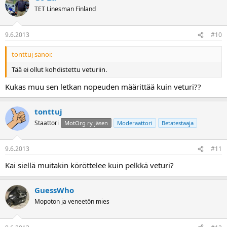
TET Linesman Finland
9.6.2013
#10
tonttuj sanoi:
Tää ei ollut kohdistettu veturiin.
Kukas muu sen letkan nopeuden määrittää kuin veturi??
tonttuj
Staattori
MotOrg ry jäsen
Moderaattori
Betatestaaja
9.6.2013
#11
Kai siellä muitakin köröttelee kuin pelkkä veturi?
GuessWho
Mopoton ja veneetön mies