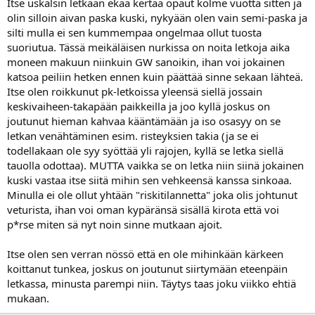
Itse uskalsin letkaan ekaa kertaa öpaut kolme vuotta sitten ja
olin silloin aivan paska kuski, nykyään olen vain semi-paska ja
silti mulla ei sen kummempaa ongelmaa ollut tuosta
suoriutua. Tässä meikäläisen nurkissa on noita letkoja aika
moneen makuun niinkuin GW sanoikin, ihan voi jokainen
katsoa peiliin hetken ennen kuin päättää sinne sekaan lähteä.
Itse olen roikkunut pk-letkoissa yleensä siellä jossain
keskivaiheen-takapään paikkeilla ja joo kyllä joskus on
joutunut hieman kahvaa kääntämään ja iso osasyy on se
letkan venähtäminen esim. risteyksien takia (ja se ei
todellakaan ole syy syöttää yli rajojen, kyllä se letka siellä
tauolla odottaa). MUTTA vaikka se on letka niin siinä jokainen
kuski vastaa itse siitä mihin sen vehkeensä kanssa sinkoaa.
Minulla ei ole ollut yhtään "riskitilannetta" joka olis johtunut
veturista, ihan voi oman kypäränsä sisällä kirota että voi
p*rse miten sä nyt noin sinne mutkaan ajoit.
Itse olen sen verran nössö että en ole mihinkään kärkeen
koittanut tunkea, joskus on joutunut siirtymään eteenpäin
letkassa, minusta parempi niin. Täytys taas joku viikko ehtiä
mukaan.