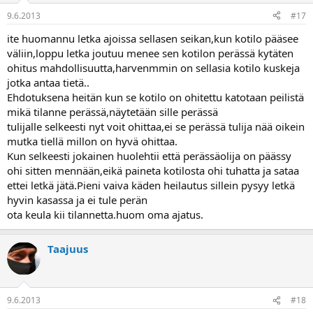
9.6.2013
#17
ite huomannu letka ajoissa sellasen seikan,kun kotilo pääsee
väliin,loppu letka joutuu menee sen kotilon perässä kytäten
ohitus mahdollisuutta,harvenmmin on sellasia kotilo kuskeja
jotka antaa tietä..
Ehdotuksena heitän kun se kotilo on ohitettu katotaan peilistä
mikä tilanne perässä,näytetään sille perässä
tulijalle selkeesti nyt voit ohittaa,ei se perässä tulija nää oikein
mutka tiellä millon on hyvä ohittaa.
Kun selkeesti jokainen huolehtii että perässäolija on päässy
ohi sitten mennään,eikä paineta kotilosta ohi tuhatta ja sataa
ettei letkä jätä.Pieni vaiva käden heilautus sillein pysyy letkä
hyvin kasassa ja ei tule perän
ota keula kii tilannetta.huom oma ajatus.
Taajuus
9.6.2013
#18