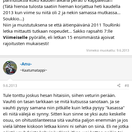
(Tätä hienoa tulosta saatiin hieman korjattua heti kaudella
2013 kun viime su niitä oli 2 ja nekin samassa mutkassa...
Soukkio...)
Niin ja muistutuksena se että äitienpäivänä 2011 TouRinki
letka mittautti tutkaan nopeudet... Sakko rapsahti 7:lle
Viimeiselle
pyörälle, eli letkan 15 ensimmäistä ajoivat
rajoitusten mukaisesti!
Viimeksi muokattu:
9.6.2013
-Anu-
~Kaatumatappi~
9.6.2013
#8
Tule tonttu joskus hesan hitaisiin, siihen veturin perään.
Vauhti on tasan tarkkaan se mitä kutsussa sanotaan. Ja se
vauhti pysyy samana niin pitkälle kuin letka pysyy "kasassa"
eli niitä välejä ei synny. Sitten kun sinne se yksi auto keskelle
osuu, on ohitustilanteessa sitä vauhtia paljon enemmän ja jos
vielä lähtee kiskoon letkaa kiinni ni sehän on siinä. Eli ne jotka