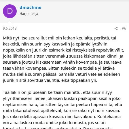
dmachine
D
Harjoittelija
9.6.2013
#6
Mitä nyt itse seuraillut milloin letkan keulalta, perästä, tai
keskeltä, niin suurin syy kasvaviin ja epämiellyttäviin
nopeuksiin on juurikin esimerkiksi risteyksissä repeävät välit,
joita lähdetään sitten verenmaku suussa kiskomaan kiinni. Ja
seuraava joutuu kiskasemaan vähän kovempaa, ja seuraava
taas vähän kovempaa. Sitten tuleekin se todella yllättävä
mutka siellä suoran päässä. Samalla veturi vetelee edelleen
juurikin sitä sovittua vauhtia, eikä tippaakan yli.
Täälläkin on jo useaan kertaan mainittu, että suurin syy
yliyrittämiseen lienee jokaisen kuskin pääkopan sisällä joko
näyttämisen halu, tai sitten täysin tarpeeton häpeä siitä, että
mitä takanatulevat ajattelevat, kun se rako nyt noin kasvaa.
Jos rako edellä ajavaan kasvaa, niin kasvakoon. Kohteliaana
voi aina laskea muita ohitse joko lennosta, jos se on
turvallista, tai seuraavalla taukopaikalla. Paria tapausta