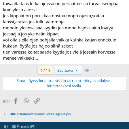
toisaalta taas letka ajoissa on periaatteessa turvallisempaa
kuin yksin ajossa.
Jos kippaat on porukkaa nostaa mopo ojasta,soitaa
lanssi,auttaa jos tullu vammoja
mopoin yleensä saa kyydin.jos mopo hajoss aina löytyy
jeesaajia.jos yksinään kipaat
voi olla siellä ojan pohjalla vaikka kuinka kauan ennekuin
kukaan löytää,jos hajoo siinä seisot
tien varessa koitat saada kyytiä,jos vielä jossain korvessa
menee vaikeeks...
Last
1 / 14
Seuraava
Sinun täytyy kirjautua sisään tai rekisteröityä voidaksesi
kirjoittaaksesi täällä.
Facebook
WhatsApp
Linkki
Jaa:
.ORGin kokoontumiset, letka-ajelut ym.
Finnish (FI)