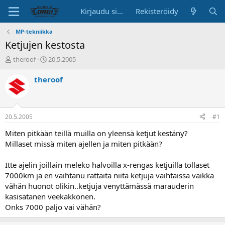
Kirjaudu sisään
Rekisteröidy
MP-tekniikka
Ketjujen kestosta
K
A
theroof
20.5.2005
e
l
s
o
theroof
k
i
u
t
s
u
t
s
20.5.2005
#1
e
p
l
ä
Miten pitkään teillä muilla on yleensä ketjut kestäny?
u
i
Millaset missä miten ajellen ja miten pitkään?
n
v
a
ä
Itte ajelin joillain meleko halvoilla x-rengas ketjuilla tollaset
l
7000km ja en vaihtanu rattaita niitä ketjuja vaihtaissa vaikka
o
vähän huonot olikin..ketjuja venyttämässä marauderin
i
t
kasisatanen veekakkonen.
t
Onks 7000 paljo vai vähän?
a
j