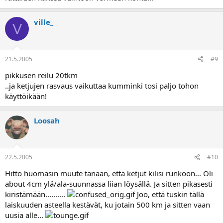
ville_
V
21.5.2005
#9
pikkusen reilu 20tkm
..ja ketjujen rasvaus vaikuttaa kumminki tosi paljo tohon
käyttöikään!
Loosah
22.5.2005
#10
Hitto huomasin muute tänään, että ketjut kilisi runkoon... Oli
about 4cm ylä/ala-suunnassa liian löysällä. Ja sitten pikasesti
kiristämään..........
Joo, että tuskin tällä
laiskuuden asteella kestävät, ku jotain 500 km ja sitten vaan
uusia alle...