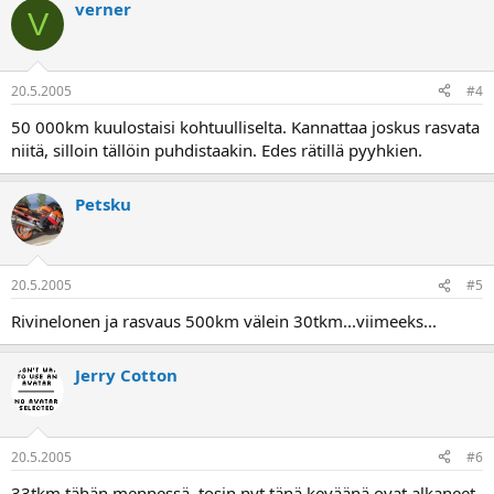
verner
V
20.5.2005
#4
50 000km kuulostaisi kohtuulliselta. Kannattaa joskus rasvata
niitä, silloin tällöin puhdistaakin. Edes rätillä pyyhkien.
Petsku
20.5.2005
#5
Rivinelonen ja rasvaus 500km välein 30tkm...viimeeks...
Jerry Cotton
20.5.2005
#6
33tkm tähän mennessä, tosin nyt tänä keväänä ovat alkaneet