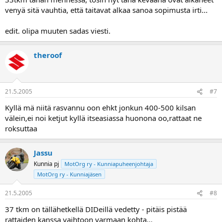
venyä sitä vauhtia, että taitavat alkaa sanoa sopimusta irti...
edit. olipa muuten sadas viesti.
theroof
21.5.2005
#7
Kyllä mä niitä rasvannu oon ehkt jonkun 400-500 kilsan
välein,ei noi ketjut kyllä itseasiassa huonona oo,rattaat ne
roksuttaa
Jassu
Kunnia pj
MotOrg ry - Kunniapuheenjohtaja
MotOrg ry - Kunniajäsen
21.5.2005
#8
37 tkm on tällähetkellä DIDeillä vedetty - pitäis pistää
rattaiden kanssa vaihtoon varmaan kohta...