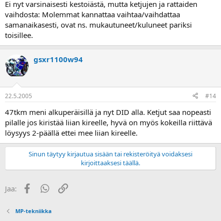
työllä ja kustannuksilla pääsee, kun vaihtaa ketju- rataspaketin aina
Ei nyt varsinaisesti kestoiästä, mutta ketjujen ja rattaiden
kerralla.
vaihdosta: Molemmat kannattaa vaihtaa/vaihdattaa
samanaikasesti, ovat ns. mukautuneet/kuluneet pariksi
toisillee.
gsxr1100w94
22.5.2005
#14
47tkm meni alkuperäisillä ja nyt DID alla. Ketjut saa nopeasti
pilalle jos kiristää liian kireelle, hyvä on myös kokeilla riittävä
löysyys 2-päällä ettei mee liian kireelle.
Sinun täytyy kirjautua sisään tai rekisteröityä voidaksesi
kirjoittaaksesi täällä.
Facebook
WhatsApp
Linkki
Jaa:
MP-tekniikka