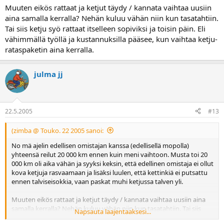
Muuten eikös rattaat ja ketjut täydy / kannata vaihtaa uusiin
aina samalla kerralla? Nehän kuluu vähän niin kun tasatahtiin.
Tai siis ketju syö rattaat itselleen sopiviksi ja toisin päin. Eli
vähimmällä työllä ja kustannuksilla pääsee, kun vaihtaa ketju-
rataspaketin aina kerralla.
julma jj
22.5.2005
#13
(zimba @ Touko. 22 2005 sanoi:
No mä ajelin edellisen omistajan kanssa (edellisellä mopolla)
yhteensä reilut 20 000 km ennen kuin meni vaihtoon. Musta toi 20
000 km oli aika vähän ja syyksi keksin, että edellinen omistaja ei ollut
kova ketjuja rasvaamaan ja lisäksi luulen, että kettinkiä ei putsattu
ennen talviseisokkia, vaan paskat muhi ketjussa talven yli.
Muuten eikös rattaat ja ketjut täydy / kannata vaihtaa uusiin aina
samalla kerralla? Nehän kuluu vähän niin kun tasatahtiin. Tai siis
Napsauta laajentaaksesi...
ketju syö rattaat itselleen sopiviksi ja toisin päin. Eli vähimmällä