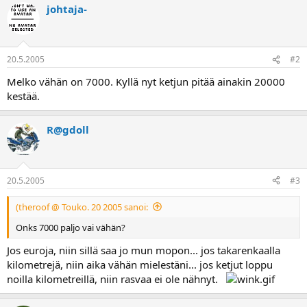
a
johtaja-
20.5.2005
#2
Melko vähän on 7000. Kyllä nyt ketjun pitää ainakin 20000
kestää.
R@gdoll
20.5.2005
#3
(theroof @ Touko. 20 2005 sanoi:
Onks 7000 paljo vai vähän?
Jos euroja, niin sillä saa jo mun mopon... jos takarenkaalla
kilometrejä, niin aika vähän mielestäni... jos ketjut loppu
noilla kilometreillä, niin rasvaa ei ole nähnyt.