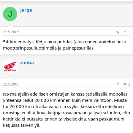
Jarge
J
22.5.2005
#11
54tkm ennätys. Ketju aina puhdas (aina ennen voitelua pesu
moottorinpesuliuottimella ja painepesurilla)
zimba
22.5.2005
#12
No mä ajelin edellisen omistajan kanssa (edellisellä mopolla)
yhteensä reilut 20 000 km ennen kuin meni vaihtoon. Musta
toi 20 000 km oli aika vähän ja syyksi keksin, että edellinen
omistaja ei ollut kova ketjuja rasvaamaan ja lisäksi luulen, että
kettinkiä ei putsattu ennen talviseisokkia, vaan paskat muhi
ketjussa talven yli.