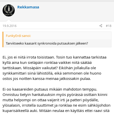
Rekkamasa
19.9.2016
#18
FunkyErdi sanoi:
Tarviitseeko kaasarit synkronoida putsauksen jälkeen?
Ei, jos ei niitä irrota toisistaan. Tosin tuo kannattaa tarkistaa
kyllä aina kun sieläpäin ronklaa vaikkei niitä säätää
tarttiskaan. Missäpäin vaikutat? Eiköhän jollakulla ole
synkkamittari siinä lähistöllä, eikä semmonen ole huono
ostos jos noitten kanssa meinaa jatkossakin pulaa.
Ei oo kaasareiden putsaus mikään mahdoton temppu.
Onnistuu tietyin hankaluuksin myös pyörässä osittain kiinni
mutta helpompi on ottaa vaijerit irti ja patteri pöydälle,
ylösalasin, irrotella suuttimet ja ronklaa ne esim sähköjohdon
kuparisäikeellä auki. Mitään neulaa en käyttäis ettei raavi sitä