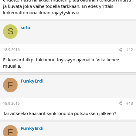
ja kuvata joka vaihe todella tarkkaan. En edes yrittäis
kokemattomana ilman räjäytyskuvia.
sefo
S
18.9.2016
#12
Ei kaasarit 4kpl tukkiinnu töyssyyn ajamalla. Vika lienee
muualla.
FunkyErdi
F
18.9.2016
#13
Tarviitseeko kaasarit synkronoida putsauksen jälkeen?
FunkyErdi
F