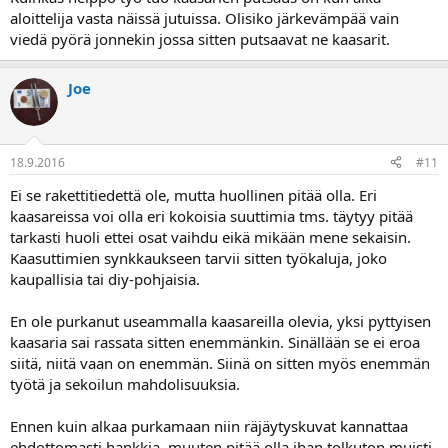
aloittelija vasta näissä jutuissa. Olisiko järkevämpää vain
viedä pyörä jonnekin jossa sitten putsaavat ne kaasarit.
Joe
18.9.2016
#11
Ei se rakettitiedettä ole, mutta huollinen pitää olla. Eri
kaasareissa voi olla eri kokoisia suuttimia tms. täytyy pitää
tarkasti huoli ettei osat vaihdu eikä mikään mene sekaisin.
Kaasuttimien synkkaukseen tarvii sitten työkaluja, joko
kaupallisia tai diy-pohjaisia.
En ole purkanut useammalla kaasareilla olevia, yksi pyttyisen
kaasaria sai rassata sitten enemmänkin. Sinällään se ei eroa
siitä, niitä vaan on enemmän. Siinä on sitten myös enemmän
työtä ja sekoilun mahdolisuuksia.
Ennen kuin alkaa purkamaan niin räjäytyskuvat kannattaa
ehdottomasti hankkia, muuten pitää olla ihan tolkuton muisti