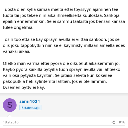
Tuosta olen kyllä samaa mieltä ettei töyssyyn ajaminen tee
tuota tai jos tekee niin aika ihmeelliseltä kuulostaa. Sähköjä
epäilin ennemminkin. Se ei sammu laakista jos bensan kanssa
tulee ongelmia.
Tosin tuo että se käy sprayn avulla ei viittaa sähköön. Jos se
olis joku tappokytkin niin se ei käynnisty millään aineella edes
vähäksi aikaa.
Oletko ihan varma ettei pyörä ole oikutelut aikaisemmin jo.
Käykö pyörä kaikilla pytyilla tuon sprayn avulla vai lähteekö
vain osa pytyistä käyntiin. Se pitäisi selvitä kun kokeilee
pakoputkia heti sylinteriltä lähtien. Jos ei ole lämmin,
kyseinen pytty ei käy.
sami1024
S
Betatestaaja
18.9.2016
#16