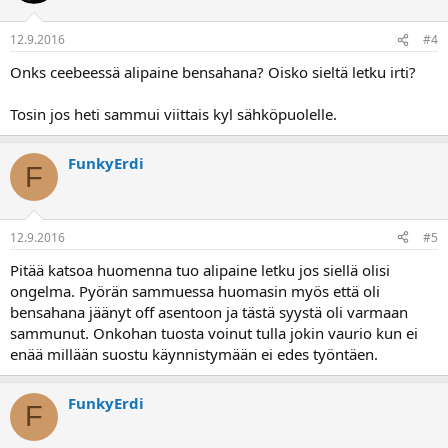
12.9.2016
#4
Onks ceebeessä alipaine bensahana? Oisko sieltä letku irti?
Tosin jos heti sammui viittais kyl sähköpuolelle.
FunkyErdi
F
12.9.2016
#5
Pitää katsoa huomenna tuo alipaine letku jos siellä olisi
ongelma. Pyörän sammuessa huomasin myös että oli
bensahana jäänyt off asentoon ja tästä syystä oli varmaan
sammunut. Onkohan tuosta voinut tulla jokin vaurio kun ei
enää millään suostu käynnistymään ei edes työntäen.
FunkyErdi
F