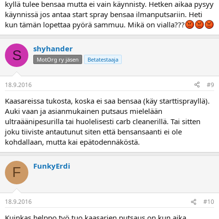
kyllä tulee bensaa mutta ei vain käynnisty. Hetken aikaa pysyy
käynnissä jos antaa start spray bensaa ilmanputsariin. Heti
kun tämän lopettaa pyörä sammuu. Mikä on vialla???
shyhander
S
MotOrg ry jäsen
Betatestaaja
18.9.2016
#9
Kaasareissa tukosta, koska ei saa bensaa (käy starttisprayllä).
Auki vaan ja asianmukainen putsaus mielelään
ultraäänipesurilla tai huolelisesti carb cleanerillä. Tai sitten
joku tiiviste antautunut siten että bensansaanti ei ole
kohdallaan, mutta kai epätodennäköstä.
FunkyErdi
F
18.9.2016
#10
Kuinkas helppo työ tuo kaasarien putsaus on kun aika