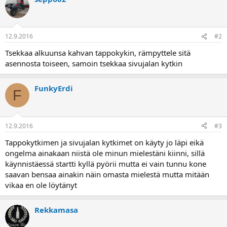
a
12.9.2016
#2
Tsekkaa alkuunsa kahvan tappokykin, rämpyttele sitä
asennosta toiseen, samoin tsekkaa sivujalan kytkin
FunkyErdi
F
12.9.2016
#3
Tappokytkimen ja sivujalan kytkimet on käyty jo läpi eikä
ongelma ainakaan niistä ole minun mielestäni kiinni, sillä
käynnistäessä startti kyllä pyörii mutta ei vain tunnu kone
saavan bensaa ainakin näin omasta mielestä mutta mitään
vikaa en ole löytänyt
Rekkamasa