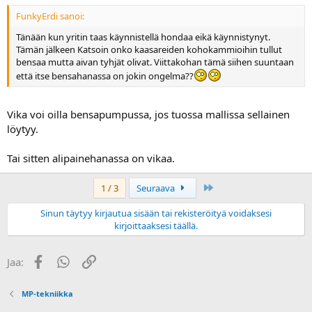
FunkyErdi sanoi:
Tänään kun yritin taas käynnistellä hondaa eikä käynnistynyt.
Tämän jälkeen Katsoin onko kaasareiden kohokammioihin tullut
bensaa mutta aivan tyhjät olivat. Viittakohan tämä siihen suuntaan
että itse bensahanassa on jokin ongelma??
Vika voi oilla bensapumpussa, jos tuossa mallissa sellainen
löytyy.
Tai sitten alipainehanassa on vikaa.
Last
1 / 3
Seuraava
Sinun täytyy kirjautua sisään tai rekisteröityä voidaksesi
kirjoittaaksesi täällä.
Facebook
WhatsApp
Linkki
Jaa:
MP-tekniikka