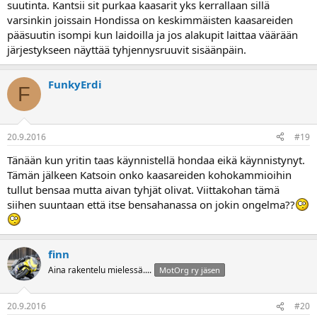
suutinta. Kantsii sit purkaa kaasarit yks kerrallaan sillä
varsinkin joissain Hondissa on keskimmäisten kaasareiden
pääsuutin isompi kun laidoilla ja jos alakupit laittaa väärään
järjestykseen näyttää tyhjennysruuvit sisäänpäin.
FunkyErdi
F
20.9.2016
#19
Tänään kun yritin taas käynnistellä hondaa eikä käynnistynyt.
Tämän jälkeen Katsoin onko kaasareiden kohokammioihin
tullut bensaa mutta aivan tyhjät olivat. Viittakohan tämä
siihen suuntaan että itse bensahanassa on jokin ongelma??
finn
Aina rakentelu mielessä....
MotOrg ry jäsen
20.9.2016
#20