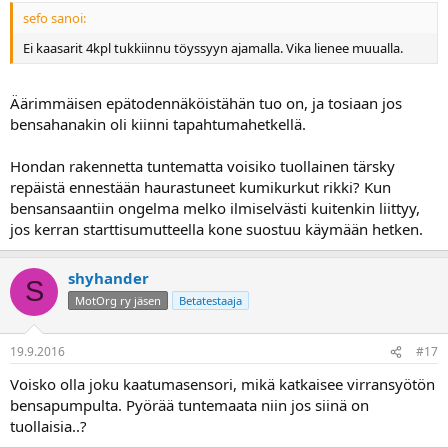
sefo sanoi:
Ei kaasarit 4kpl tukkiinnu töyssyyn ajamalla. Vika lienee muualla.
Äärimmäisen epätodennäköistähän tuo on, ja tosiaan jos
bensahanakin oli kiinni tapahtumahetkellä.
Hondan rakennetta tuntematta voisiko tuollainen tärsky
repäistä ennestään haurastuneet kumikurkut rikki? Kun
bensansaantiin ongelma melko ilmiselvästi kuitenkin liittyy,
jos kerran starttisumutteella kone suostuu käymään hetken.
shyhander
S
MotOrg ry jäsen
Betatestaaja
19.9.2016
#17
Voisko olla joku kaatumasensori, mikä katkaisee virransyötön
bensapumpulta. Pyörää tuntemaata niin jos siinä on
tuollaisia..?