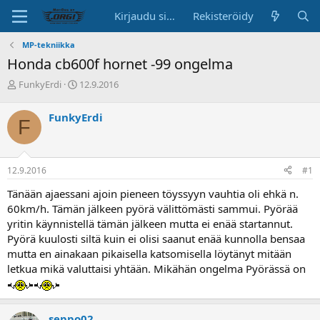
Kirjaudu sisään
Rekisteröidy
MP-tekniikka
Honda cb600f hornet -99 ongelma
K
A
FunkyErdi
12.9.2016
e
l
s
o
FunkyErdi
F
k
i
u
t
s
u
t
s
12.9.2016
#1
e
p
l
ä
Tänään ajaessani ajoin pieneen töyssyyn vauhtia oli ehkä n.
u
i
60km/h. Tämän jälkeen pyörä välittömästi sammui. Pyörää
n
v
yritin käynnistellä tämän jälkeen mutta ei enää startannut.
a
ä
Pyörä kuulosti siltä kuin ei olisi saanut enää kunnolla bensaa
l
o
mutta en ainakaan pikaisella katsomisella löytänyt mitään
i
letkua mikä valuttaisi yhtään. Mikähän ongelma Pyörässä on
t
t
a
j
seppo02