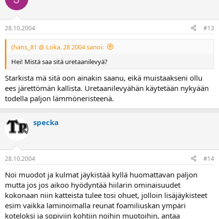
28.10.2004
#13
(hans_81 @ Loka. 28 2004 sanoi:
Hei! Mistä saa sitä uretaanilevyä?
Starkista mä sitä oon ainakin saanu, eikä muistaakseni ollu
ees järettömän kallista. Uretaanilevyähän käytetään nykyään
todella paljon lämmöneristeenä.
specka
28.10.2004
#14
Noi muodot ja kulmat jäykistää kyllä huomattavan paljon
mutta jos jos aikoo hyödyntää hiilarin ominaisuudet
kokonaan niin katteista tulee tosi ohuet, jolloin lisäjäykisteet
esim vaikka laminoimalla reunat foamiliuskan ympäri
koteloksi ja sopiviin kohtiin noihin muotoihin, antaa