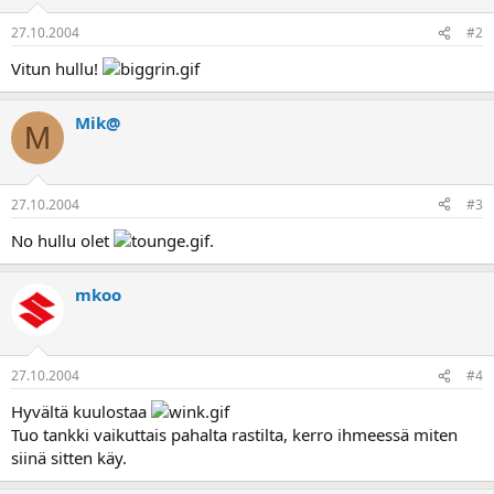
a
27.10.2004
#2
Vitun hullu!
Mik@
M
27.10.2004
#3
No hullu olet
.
mkoo
27.10.2004
#4
Hyvältä kuulostaa
Tuo tankki vaikuttais pahalta rastilta, kerro ihmeessä miten
siinä sitten käy.