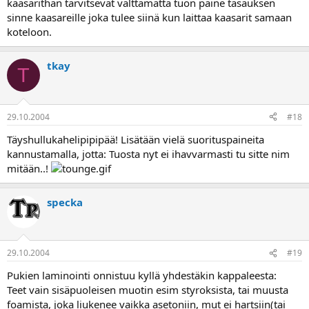
kaasarithan tarvitsevat välttämättä tuon paine tasauksen
sinne kaasareille joka tulee siinä kun laittaa kaasarit samaan
koteloon.
tkay
T
29.10.2004
#18
Täyshullukahelipipipää! Lisätään vielä suorituspaineita
kannustamalla, jotta: Tuosta nyt ei ihavvarmasti tu sitte nim
mitään..!
specka
29.10.2004
#19
Pukien laminointi onnistuu kyllä yhdestäkin kappaleesta:
Teet vain sisäpuoleisen muotin esim styroksista, tai muusta
foamista, joka liukenee vaikka asetoniin, mut ei hartsiin(tai