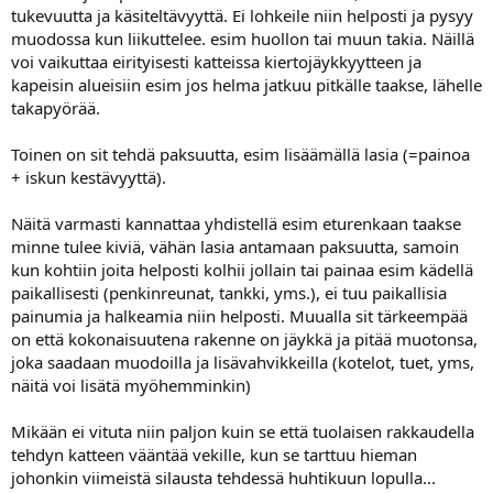
tukevuutta ja käsiteltävyyttä. Ei lohkeile niin helposti ja pysyy
muodossa kun liikuttelee. esim huollon tai muun takia. Näillä
voi vaikuttaa eirityisesti katteissa kiertojäykkyytteen ja
kapeisin alueisiin esim jos helma jatkuu pitkälle taakse, lähelle
takapyörää.
Toinen on sit tehdä paksuutta, esim lisäämällä lasia (=painoa
+ iskun kestävyyttä).
Näitä varmasti kannattaa yhdistellä esim eturenkaan taakse
minne tulee kiviä, vähän lasia antamaan paksuutta, samoin
kun kohtiin joita helposti kolhii jollain tai painaa esim kädellä
paikallisesti (penkinreunat, tankki, yms.), ei tuu paikallisia
painumia ja halkeamia niin helposti. Muualla sit tärkeempää
on että kokonaisuutena rakenne on jäykkä ja pitää muotonsa,
joka saadaan muodoilla ja lisävahvikkeilla (kotelot, tuet, yms,
näitä voi lisätä myöhemminkin)
Mikään ei vituta niin paljon kuin se että tuolaisen rakkaudella
tehdyn katteen vääntää vekille, kun se tarttuu hieman
johonkin viimeistä silausta tehdessä huhtikuun lopulla...