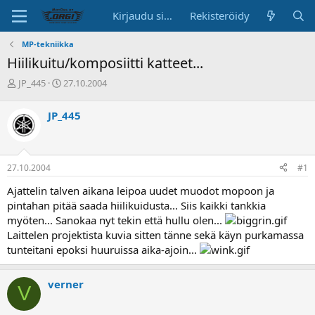
Kirjaudu sisään
Rekisteröidy
MP-tekniikka
Hiilikuitu/komposiitti katteet...
K
A
JP_445
27.10.2004
e
l
s
o
JP_445
k
i
u
t
s
u
t
s
27.10.2004
#1
e
p
l
ä
Ajattelin talven aikana leipoa uudet muodot mopoon ja
u
i
pintahan pitää saada hiilikuidusta... Siis kaikki tankkia
n
v
myöten... Sanokaa nyt tekin että hullu olen...
a
ä
Laittelen projektista kuvia sitten tänne sekä käyn purkamassa
l
o
tunteitani epoksi huuruissa aika-ajoin...
i
t
verner
t
V
a
j