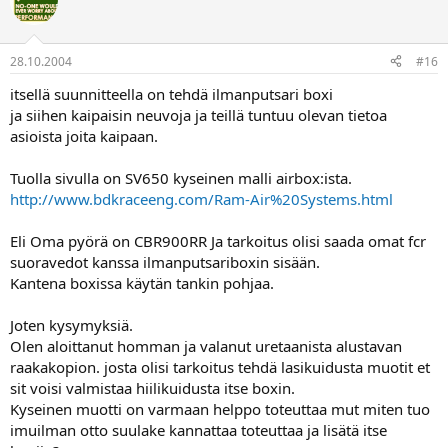
28.10.2004
#16
itsellä suunnitteella on tehdä ilmanputsari boxi
ja siihen kaipaisin neuvoja ja teillä tuntuu olevan tietoa
asioista joita kaipaan.
Tuolla sivulla on SV650 kyseinen malli airbox:ista.
http://www.bdkraceeng.com/Ram-Air%20Systems.html
Eli Oma pyörä on CBR900RR Ja tarkoitus olisi saada omat fcr
suoravedot kanssa ilmanputsariboxin sisään.
Kantena boxissa käytän tankin pohjaa.
Joten kysymyksiä.
Olen aloittanut homman ja valanut uretaanista alustavan
raakakopion. josta olisi tarkoitus tehdä lasikuidusta muotit et
sit voisi valmistaa hiilikuidusta itse boxin.
Kyseinen muotti on varmaan helppo toteuttaa mut miten tuo
imuilman otto suulake kannattaa toteuttaa ja lisätä itse