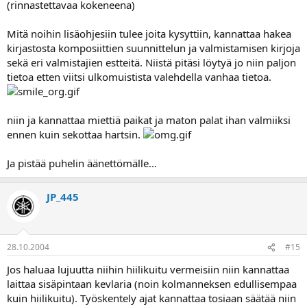
(rinnastettavaa kokeneena)
Mitä noihin lisäohjesiin tulee joita kysyttiin, kannattaa hakea
kirjastosta komposiittien suunnittelun ja valmistamisen kirjoja
sekä eri valmistajien estteitä. Niistä pitäsi löytyä jo niin paljon
tietoa etten viitsi ulkomuistista valehdella vanhaa tietoa.
niin ja kannattaa miettiä paikat ja maton palat ihan valmiiksi
ennen kuin sekottaa hartsin.
Ja pistää puhelin äänettömälle...
JP_445
28.10.2004
#15
Jos haluaa lujuutta niihin hiilikuitu vermeisiin niin kannattaa
laittaa sisäpintaan kevlaria (noin kolmanneksen edullisempaa
kuin hiilikuitu). Työskentely ajat kannattaa tosiaan säätää niin