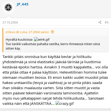
JP_445
27.10.2004
#5
(mkoo @ Loka. 27 2004 sanoi:
Hyvältä kuulostaa
Tuo tankki vaikuttais pahalta rastilta, kerro ihmeessä miten siinä
sitten käy.
Tankki pitäis onnistua kun käyttää kevlar ja hiilikuitu
yhdistelmää ja siinä elastiseksi jäävää tärinää ja liuottimia
kestävää epoksi hartsia. Ainakin 3 muotti kappaletta... voi olla
että pitää ottaa 4 palaa käyttöön. Helevetillinen homma tulee
olemaan muottien teossa. Eli ensin kaikki uudet muodot pitää
hakea uretaanilla (levyä ja vaahtoa) ja se pinta pitäis saada
ihan sileäksi maalausta varten. Siitä sitten muotit ja vasta
sitten pääsee tekemään varsinaista laminointia. Ajattelin
myös nuo jalkatappien sarjat tehdä hiilikuidusta... Sanotaan
vaikka näin että JÄNSKÄTTÄÄ...