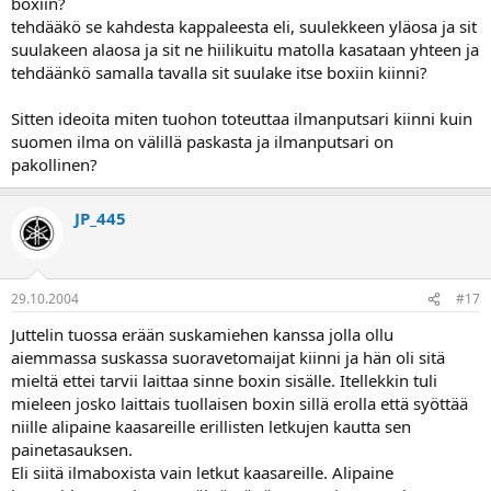
boxiin?
tehdääkö se kahdesta kappaleesta eli, suulekkeen yläosa ja sit
suulakeen alaosa ja sit ne hiilikuitu matolla kasataan yhteen ja
tehdäänkö samalla tavalla sit suulake itse boxiin kiinni?
Sitten ideoita miten tuohon toteuttaa ilmanputsari kiinni kuin
suomen ilma on välillä paskasta ja ilmanputsari on
pakollinen?
JP_445
29.10.2004
#17
Juttelin tuossa erään suskamiehen kanssa jolla ollu
aiemmassa suskassa suoravetomaijat kiinni ja hän oli sitä
mieltä ettei tarvii laittaa sinne boxin sisälle. Itellekkin tuli
mieleen josko laittais tuollaisen boxin sillä erolla että syöttää
niille alipaine kaasareille erillisten letkujen kautta sen
painetasauksen.
Eli siitä ilmaboxista vain letkut kaasareille. Alipaine