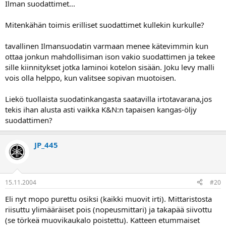
Ilman suodattimet...
Mitenkähän toimis erilliset suodattimet kullekin kurkulle?
tavallinen Ilmansuodatin varmaan menee kätevimmin kun
ottaa jonkun mahdollisiman ison vakio suodattimen ja tekee
sille kiinnitykset jotka laminoi kotelon sisään. Joku levy malli
vois olla helppo, kun valitsee sopivan muotoisen.
Liekö tuollaista suodatinkangasta saatavilla irtotavarana,jos
tekis ihan alusta asti vaikka K&N:n tapaisen kangas-öljy
suodattimen?
JP_445
15.11.2004
#20
Eli nyt mopo purettu osiksi (kaikki muovit irti). Mittaristosta
riisuttu ylimääräiset pois (nopeusmittari) ja takapää siivottu
(se törkeä muovikaukalo poistettu). Katteen etummaiset