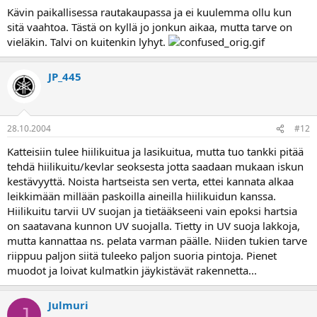
Kävin paikallisessa rautakaupassa ja ei kuulemma ollu kun
sitä vaahtoa. Tästä on kyllä jo jonkun aikaa, mutta tarve on
vieläkin. Talvi on kuitenkin lyhyt.
JP_445
28.10.2004
#12
Katteisiin tulee hiilikuitua ja lasikuitua, mutta tuo tankki pitää
tehdä hiilikuitu/kevlar seoksesta jotta saadaan mukaan iskun
kestävyyttä. Noista hartseista sen verta, ettei kannata alkaa
leikkimään millään paskoilla aineilla hiilikuidun kanssa.
Hiilikuitu tarvii UV suojan ja tietääkseeni vain epoksi hartsia
on saatavana kunnon UV suojalla. Tietty in UV suoja lakkoja,
mutta kannattaa ns. pelata varman päälle. Niiden tukien tarve
riippuu paljon siitä tuleeko paljon suoria pintoja. Pienet
muodot ja loivat kulmatkin jäykistävät rakennetta...
Julmuri
J