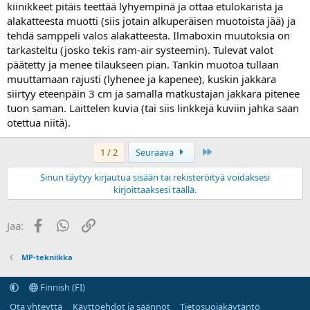
kiinikkeet pitäis teettää lyhyempinä ja ottaa etulokarista ja
alakatteesta muotti (siis jotain alkuperäisen muotoista jää) ja
tehdä samppeli valos alakatteesta. Ilmaboxin muutoksia on
tarkasteltu (josko tekis ram-air systeemin). Tulevat valot
päätetty ja menee tilaukseen pian. Tankin muotoa tullaan
muuttamaan rajusti (lyhenee ja kapenee), kuskin jakkara
siirtyy eteenpäin 3 cm ja samalla matkustajan jakkara pitenee
tuon saman. Laittelen kuvia (tai siis linkkejä kuviin jahka saan
otettua niitä).
Last
1 / 2
Seuraava
Sinun täytyy kirjautua sisään tai rekisteröityä voidaksesi
kirjoittaaksesi täällä.
Facebook
WhatsApp
Linkki
Jaa:
MP-tekniikka
Finnish (FI)
Ota yhteyttä
Käyttöehdot ja säännöt
Tietosuojakäytäntö