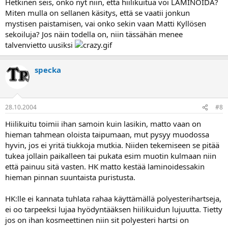
Hetkinen seis, onko nyt niin, että hiilikuitua voi LAMINOIDA?
Miten mulla on sellanen käsitys, että se vaatii jonkun
mystisen paistamisen, vai onko sekin vaan Matti Kyllösen
sekoiluja? Jos näin todella on, niin tässähän menee
talvenvietto uusiksi
specka
28.10.2004
#8
Hiilikuitu toimii ihan samoin kuin lasikin, matto vaan on
hieman tahmean oloista taipumaan, mut pysyy muodossa
hyvin, jos ei yritä tiukkoja mutkia. Niiden tekemiseen se pitää
tukea jollain paikalleen tai pukata esim muotin kulmaan niin
että painuu sitä vasten. HK matto kestää laminoidessakin
hieman pinnan suuntaista puristusta.
HK:lle ei kannata tuhlata rahaa käyttämällä polyesterihartseja,
ei oo tarpeeksi lujaa hyödyntääksen hiilikuidun lujuutta. Tietty
jos on ihan kosmeettinen niin sit polyesteri hartsi on