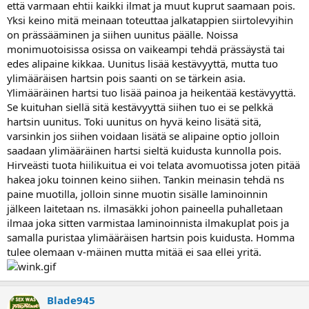
että varmaan ehtii kaikki ilmat ja muut kuprut saamaan pois.
Yksi keino mitä meinaan toteuttaa jalkatappien siirtolevyihin
on prässääminen ja siihen uunitus päälle. Noissa
monimuotoisissa osissa on vaikeampi tehdä prässäystä tai
edes alipaine kikkaa. Uunitus lisää kestävyyttä, mutta tuo
ylimääräisen hartsin pois saanti on se tärkein asia.
Ylimääräinen hartsi tuo lisää painoa ja heikentää kestävyyttä.
Se kuituhan siellä sitä kestävyyttä siihen tuo ei se pelkkä
hartsin uunitus. Toki uunitus on hyvä keino lisätä sitä,
varsinkin jos siihen voidaan lisätä se alipaine optio jolloin
saadaan ylimääräinen hartsi sieltä kuidusta kunnolla pois.
Hirveästi tuota hiilikuitua ei voi telata avomuotissa joten pitää
hakea joku toinnen keino siihen. Tankin meinasin tehdä ns
paine muotilla, jolloin sinne muotin sisälle laminoinnin
jälkeen laitetaan ns. ilmasäkki johon paineella puhalletaan
ilmaa joka sitten varmistaa laminoinnista ilmakuplat pois ja
samalla puristaa ylimääräisen hartsin pois kuidusta. Homma
tulee olemaan v-mäinen mutta mitää ei saa ellei yritä.
Blade945