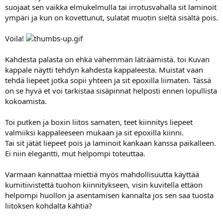
suojaat sen vaikka elmukelmulla tai irrotusvahalla sit laminoit
ympäri ja kun on kovettunut, sulatat muotin sieltä sisältä pois.
Voila!
Kahdesta palasta on ehkä vähemmän läträämistä. toi Kuvan
kappale näytti tehdyn kahdesta kappaleesta. Muistat vaan
tehdä liepeet jotka sopii yhteen ja sit epoxilla liimaten. Tässä
on se hyvä et voi tarkistaa sisäpinnat helposti ennen lopullista
kokoamista.
Toi putken ja boxin liitos samaten, teet kiinnitys liepeet
valmiiksi kappaleeseen mukaan ja sit epoxilla kiinni.
Tai sit jätät liepeet pois ja laminoit kankaan kanssa paikalleen.
Ei niin elegantti, mut helpompi toteuttaa.
Varmaan kannattaa miettiä myös mahdollisuutta käyttää
kumitiivistettä tuohon kiinnitykseen, visin kuvitella ettäon
helpompi huollon ja asentamisen kannalta jos sen saa tuosta
liitoksen kohdalta kahtia?