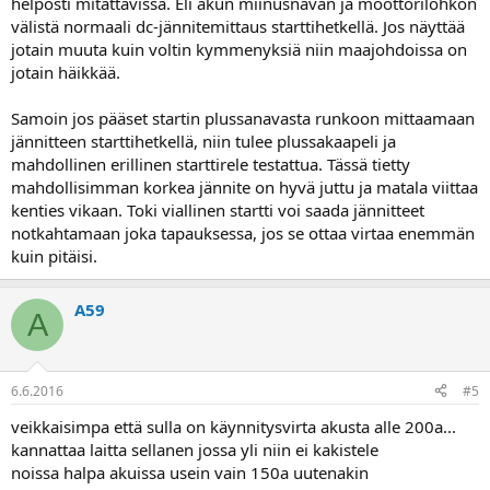
helposti mitattavissa. Eli akun miinusnavan ja moottorilohkon
välistä normaali dc-jännitemittaus starttihetkellä. Jos näyttää
jotain muuta kuin voltin kymmenyksiä niin maajohdoissa on
jotain häikkää.
Samoin jos pääset startin plussanavasta runkoon mittaamaan
jännitteen starttihetkellä, niin tulee plussakaapeli ja
mahdollinen erillinen starttirele testattua. Tässä tietty
mahdollisimman korkea jännite on hyvä juttu ja matala viittaa
kenties vikaan. Toki viallinen startti voi saada jännitteet
notkahtamaan joka tapauksessa, jos se ottaa virtaa enemmän
kuin pitäisi.
A59
A
6.6.2016
#5
veikkaisimpa että sulla on käynnitysvirta akusta alle 200a...
kannattaa laitta sellanen jossa yli niin ei kakistele
noissa halpa akuissa usein vain 150a uutenakin