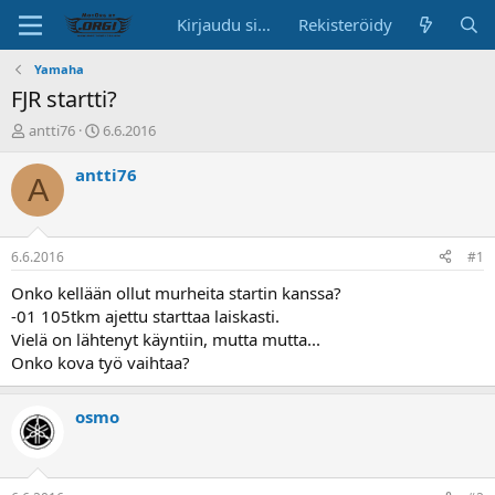
Kirjaudu sisään
Rekisteröidy
Yamaha
FJR startti?
K
A
antti76
6.6.2016
e
l
s
o
antti76
A
k
i
u
t
s
u
t
s
6.6.2016
#1
e
p
l
ä
Onko kellään ollut murheita startin kanssa?
u
i
-01 105tkm ajettu starttaa laiskasti.
n
v
Vielä on lähtenyt käyntiin, mutta mutta...
a
ä
Onko kova työ vaihtaa?
l
o
i
osmo
t
t
a
j