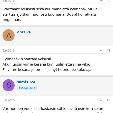
6.6.2016
#2
a
Starttaako laiskasti sekä kuumana että kylmänä? Mulla
starttas ajoittain huonosti kuumana. Uus akku ratkaisi
ongelman.
antti76
A
6.6.2016
#3
Kylmänäkin starttaa vaisusti.
Akun uusin viime kesänä kun luulin että siinä vika.
Eli viime kesänä jo oireili, ja nyt huononee koko ajan.
sami1024
S
Betatestaaja
6.6.2016
#4
Varmuuden vuoksi tarkastaisin sähköt siltä osin kun se on