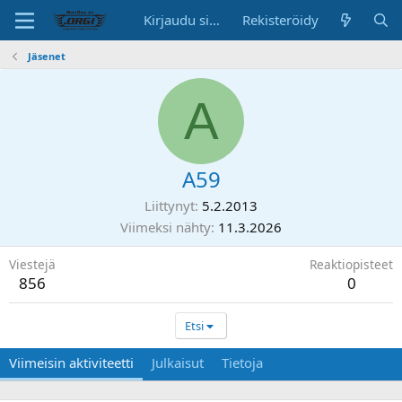
Kirjaudu sisään
Rekisteröidy
Jäsenet
A
A59
Liittynyt
5.2.2013
Viimeksi nähty
11.3.2026
Viestejä
Reaktiopisteet
856
0
Etsi
Viimeisin aktiviteetti
Julkaisut
Tietoja