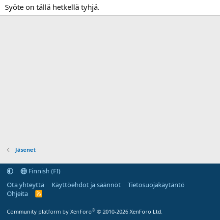
Syöte on tällä hetkellä tyhjä.
Jäsenet
Finnish (FI)
Ota yhteyttä
Käyttöehdot ja säännöt
Tietosuojakäytäntö
Ohjeita
R
S
S
®
Community platform by XenForo
© 2010-2026 XenForo Ltd.