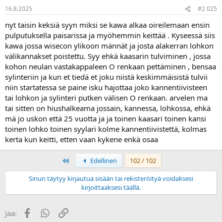
16.8.2025
#2 025
nyt taisin keksiä syyn miksi se kawa alkaa oireilemaan ensin
pulputuksella paisarissa ja myöhemmin keittää . Kyseessä siis
kawa jossa wisecon ylikoon männät ja josta alakerran lohkon
välikannakset poistettu. Syy ehkä kaasarin tulviminen , jossa
kohon neulan vastakappaleen O renkaan pettäminen , bensaa
sylinteriin ja kun et tiedä et joku niistä keskimmäisistä tulvii
niin startatessa se paine isku hajottaa joko kannentiivisteen
tai lohkon ja sylinteri putken välisen O renkaan. arvelen ma
tai sitten on hiushalkeama jossain, kannessa, lohkossa, ehkä
mä jo uskon että 25 vuotta ja ja toinen kaasari toinen kansi
toinen lohko toinen syylari kolme kannentiivistettä, kolmas
kerta kun keitti, etten vaan kykene enkä osaa
First
Edellinen
102 / 102
Sinun täytyy kirjautua sisään tai rekisteröityä voidaksesi
kirjoittaaksesi täällä.
Facebook
WhatsApp
Linkki
Jaa: