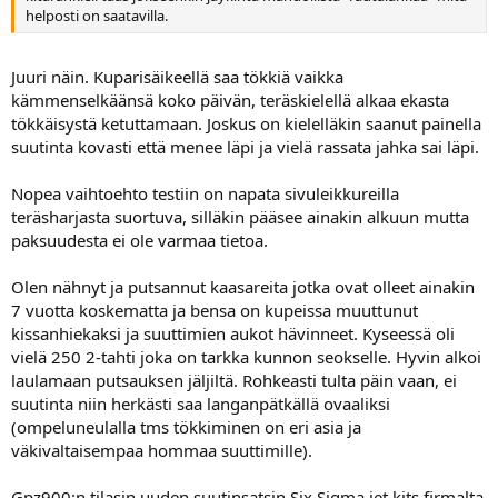
helposti on saatavilla.
Juuri näin. Kuparisäikeellä saa tökkiä vaikka
kämmenselkäänsä koko päivän, teräskielellä alkaa ekasta
tökkäisystä ketuttamaan. Joskus on kielelläkin saanut painella
suutinta kovasti että menee läpi ja vielä rassata jahka sai läpi.
Nopea vaihtoehto testiin on napata sivuleikkureilla
teräsharjasta suortuva, silläkin pääsee ainakin alkuun mutta
paksuudesta ei ole varmaa tietoa.
Olen nähnyt ja putsannut kaasareita jotka ovat olleet ainakin
7 vuotta koskematta ja bensa on kupeissa muuttunut
kissanhiekaksi ja suuttimien aukot hävinneet. Kyseessä oli
vielä 250 2-tahti joka on tarkka kunnon seokselle. Hyvin alkoi
laulamaan putsauksen jäljiltä. Rohkeasti tulta päin vaan, ei
suutinta niin herkästi saa langanpätkällä ovaaliksi
(ompeluneulalla tms tökkiminen on eri asia ja
väkivaltaisempaa hommaa suuttimille).
Gpz900:n tilasin uuden suutinsatsin Six Sigma jet kits firmalta