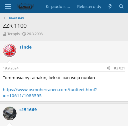
Kirjaudu sisään
Rekisteröidy
Kawasaki
ZZR 1100
K
A
Terppis
26.3.2008
e
l
s
o
Tinde
k
i
u
t
s
u
t
s
19.9.2024
#2 021
e
p
l
ä
Tommosia nyt ainakin, liekkö liian isoja nuokin
u
i
n
v
https://www.osmoherranen.com/tuotteet.html?
a
ä
id=10611/1085595
l
o
i
s151669
t
t
a
j