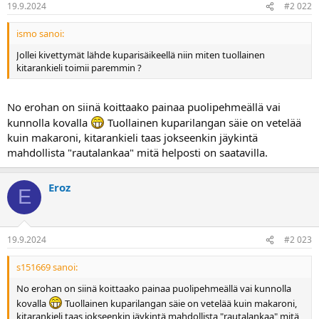
19.9.2024
#2 022
a
ismo sanoi:
Jollei kivettymät lähde kuparisäikeellä niin miten tuollainen
kitarankieli toimii paremmin ?
No erohan on siinä koittaako painaa puolipehmeällä vai
kunnolla kovalla
Tuollainen kuparilangan säie on vetelää
kuin makaroni, kitarankieli taas jokseenkin jäykintä
mahdollista "rautalankaa" mitä helposti on saatavilla.
Eroz
E
19.9.2024
#2 023
s151669 sanoi:
No erohan on siinä koittaako painaa puolipehmeällä vai kunnolla
kovalla
Tuollainen kuparilangan säie on vetelää kuin makaroni,
kitarankieli taas jokseenkin jäykintä mahdollista "rautalankaa" mitä