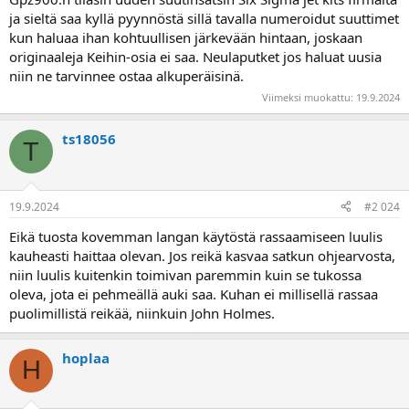
ja sieltä saa kyllä pyynnöstä sillä tavalla numeroidut suuttimet
kun haluaa ihan kohtuullisen järkevään hintaan, joskaan
originaaleja Keihin-osia ei saa. Neulaputket jos haluat uusia
niin ne tarvinnee ostaa alkuperäisinä.
Viimeksi muokattu:
19.9.2024
ts18056
T
19.9.2024
#2 024
Eikä tuosta kovemman langan käytöstä rassaamiseen luulis
kauheasti haittaa olevan. Jos reikä kasvaa satkun ohjearvosta,
niin luulis kuitenkin toimivan paremmin kuin se tukossa
oleva, jota ei pehmeällä auki saa. Kuhan ei millisellä rassaa
puolimillistä reikää, niinkuin John Holmes.
hoplaa
H