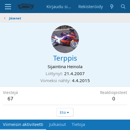
Kirjaudu sisään
Rekisteröidy
Jäsenet
Terppis
Sijaintina
Heinola
Liittynyt
21.4.2007
Viimeksi nähty
4.4.2015
Viestejä
Reaktiopisteet
67
0
Etsi
Viimeisin aktiviteetti
Julkaisut
Tietoja