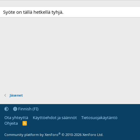
Syöte on tällä hetkellä tyhjä.
Jäsenet
Finnish (FI)
Ota yhteyttä
Käyttöehdot ja säännöt
Tietosuojakäytäntö
Ohjeita
R
S
S
®
Community platform by XenForo
© 2010-2026 XenForo Ltd.