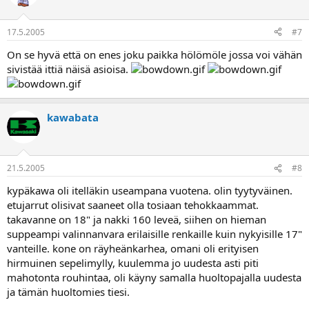
17.5.2005
#7
On se hyvä että on enes joku paikka hölömöle jossa voi vähän
sivistää ittiä näisä asioisa.
kawabata
21.5.2005
#8
kypäkawa oli itelläkin useampana vuotena. olin tyytyväinen.
etujarrut olisivat saaneet olla tosiaan tehokkaammat.
takavanne on 18" ja nakki 160 leveä, siihen on hieman
suppeampi valinnanvara erilaisille renkaille kuin nykyisille 17"
vanteille. kone on räyheänkarhea, omani oli erityisen
hirmuinen sepelimylly, kuulemma jo uudesta asti piti
mahotonta rouhintaa, oli käyny samalla huoltopajalla uudesta
ja tämän huoltomies tiesi.