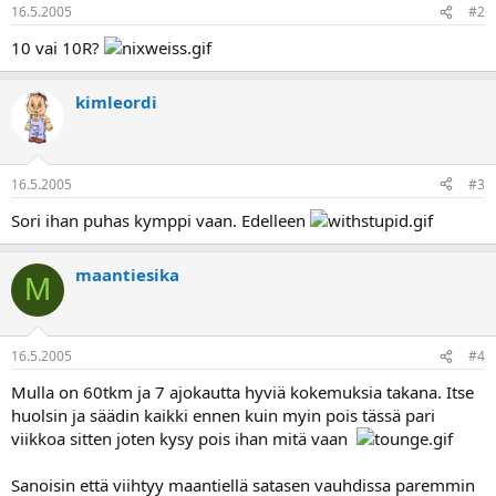
16.5.2005
a
#2
10 vai 10R?
kimleordi
16.5.2005
#3
Sori ihan puhas kymppi vaan. Edelleen
maantiesika
M
16.5.2005
#4
Mulla on 60tkm ja 7 ajokautta hyviä kokemuksia takana. Itse
huolsin ja säädin kaikki ennen kuin myin pois tässä pari
viikkoa sitten joten kysy pois ihan mitä vaan
Sanoisin että viihtyy maantiellä satasen vauhdissa paremmin