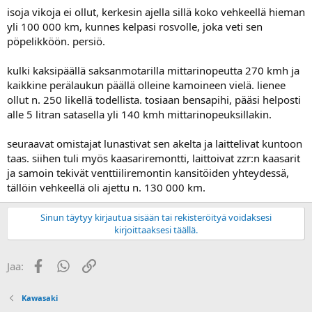
isoja vikoja ei ollut, kerkesin ajella sillä koko vehkeellä hieman
yli 100 000 km, kunnes kelpasi rosvolle, joka veti sen
pöpelikköön. persiö.
kulki kaksipäällä saksanmotarilla mittarinopeutta 270 kmh ja
kaikkine perälaukun päällä olleine kamoineen vielä. lienee
ollut n. 250 likellä todellista. tosiaan bensapihi, pääsi helposti
alle 5 litran satasella yli 140 kmh mittarinopeuksillakin.
seuraavat omistajat lunastivat sen akelta ja laittelivat kuntoon
taas. siihen tuli myös kaasariremontti, laittoivat zzr:n kaasarit
ja samoin tekivät venttiiliremontin kansitöiden yhteydessä,
tällöin vehkeellä oli ajettu n. 130 000 km.
Sinun täytyy kirjautua sisään tai rekisteröityä voidaksesi
kirjoittaaksesi täällä.
Facebook
WhatsApp
Linkki
Jaa:
Kawasaki