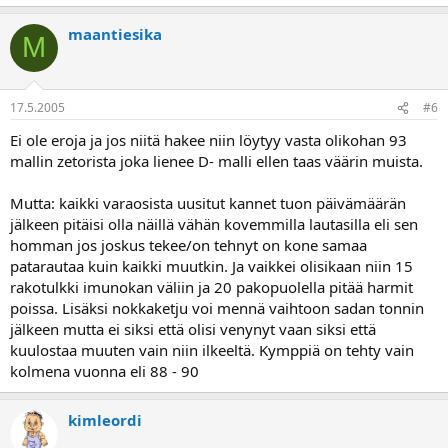
maantiesika
M
17.5.2005
#6
Ei ole eroja ja jos niitä hakee niin löytyy vasta olikohan 93
mallin zetorista joka lienee D- malli ellen taas väärin muista.
Mutta: kaikki varaosista uusitut kannet tuon päivämäärän
jälkeen pitäisi olla näillä vähän kovemmilla lautasilla eli sen
homman jos joskus tekee/on tehnyt on kone samaa
patarautaa kuin kaikki muutkin. Ja vaikkei olisikaan niin 15
rakotulkki imunokan väliin ja 20 pakopuolella pitää harmit
poissa. Lisäksi nokkaketju voi mennä vaihtoon sadan tonnin
jälkeen mutta ei siksi että olisi venynyt vaan siksi että
kuulostaa muuten vain niin ilkeeltä. Kymppiä on tehty vain
kolmena vuonna eli 88 - 90
kimleordi