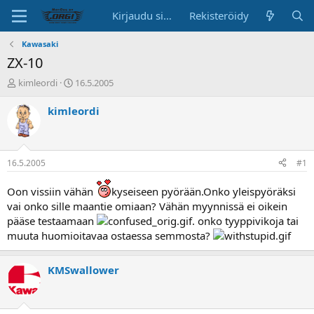
Kirjaudu sisään
Rekisteröidy
Kawasaki
ZX-10
K
A
kimleordi
16.5.2005
e
l
s
o
kimleordi
k
i
u
t
s
u
t
s
16.5.2005
#1
e
p
l
ä
Oon vissiin vähän
kyseiseen pyörään.Onko yleispyöräksi
u
i
vai onko sille maantie omiaan? Vähän myynnissä ei oikein
n
v
pääse testaamaan
. onko tyyppivikoja tai
a
ä
l
muuta huomioitavaa ostaessa semmosta?
o
i
KMSwallower
t
t
a
j