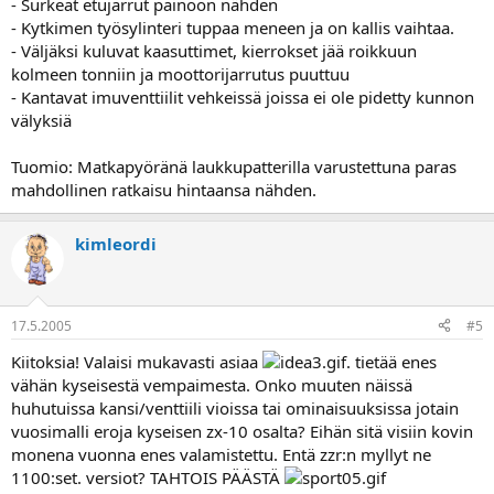
- Surkeat etujarrut painoon nähden
- Kytkimen työsylinteri tuppaa meneen ja on kallis vaihtaa.
- Väljäksi kuluvat kaasuttimet, kierrokset jää roikkuun
kolmeen tonniin ja moottorijarrutus puuttuu
- Kantavat imuventtiilit vehkeissä joissa ei ole pidetty kunnon
välyksiä
Tuomio: Matkapyöränä laukkupatterilla varustettuna paras
mahdollinen ratkaisu hintaansa nähden.
kimleordi
17.5.2005
#5
Kiitoksia! Valaisi mukavasti asiaa
. tietää enes
vähän kyseisestä vempaimesta. Onko muuten näissä
huhutuissa kansi/venttiili vioissa tai ominaisuuksissa jotain
vuosimalli eroja kyseisen zx-10 osalta? Eihän sitä visiin kovin
monena vuonna enes valamistettu. Entä zzr:n myllyt ne
1100:set. versiot? TAHTOIS PÄÄSTÄ