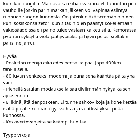
kuin kaupungilla. Mahtava kate ihan vakiona eli tunnoton peli
vauhdille joskin parin markan jälkeen voi vapinaa esiintyä
riippuen rungon kunnosta. On jotenkin äkäisemmän oloinen
kun isosiskonsa zetori kun sitäkin olen päässyt kokeilemaan
vakiosäädöissä eli paino tulee vastaan kaiketi sillä. Kemorassa
pyöritin syksyllä vielä jäähyväisiksi ja hyvin pelasi sielläkin
paitsi ne jarrut.
Hyvää:
- Posketon menijä eikä edes bensa kelpaa. Jopa 400km
tankillisella.
- 80 luvun vehkeeksi moderni ja punaisena kääntää päitä yhä
vain
- Pienellä satulan modauksella saa tiiviimmän nykyaikaisen
ajoasennon
- Ei ikinä jätä tienposkeen. Ei tunne sähkövikoja ja kone kestää
isältä pojalle kunhan öljyt vaihtaa ja venttivälykset pitää
kunnossa.
- Keskivertovehjettä selkeämpi huoltaa
Tyyppivikoja: