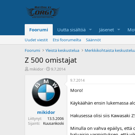
Foorumi
Uutta sisältöä
Jäsenet
Mot
Uudet viestit
Etsi foorumeilta
Säännöt
Foorumi
Yleistä keskustelua
Merkkikohtaista keskustelu
Z 500 omistajat
K
A
mikidor
9.7.2014
e
l
s
o
9.7.2014
k
i
Moro!
u
t
s
u
t
s
Käykäähän ensin lukemassa alo
e
p
mikidor
l
ä
Hakusessa olisi siis Kawasaki Z
u
i
Liittynyt
13.5.2006
n
v
Sijainti
Kuusankoski
Minulla on vahva epäilys, että
a
ä
l
haluaisin varmistuksen, että vik