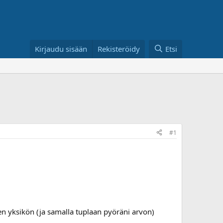
Kirjaudu sisään
Rekisteröidy
Etsi
#1
n yksikön (ja samalla tuplaan pyöräni arvon)