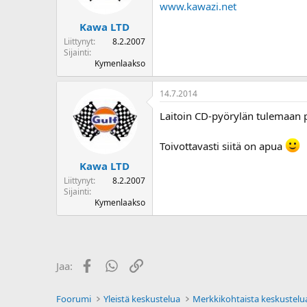
www.kawazi.net
Kawa LTD
Liittynyt
8.2.2007
Sijainti
Kymenlaakso
14.7.2014
Laitoin CD-pyörylän tulemaan 
Toivottavasti siitä on apua
Kawa LTD
Liittynyt
8.2.2007
Sijainti
Kymenlaakso
Facebook
WhatsApp
Linkki
Jaa:
Foorumi
Yleistä keskustelua
Merkkikohtaista keskustelu