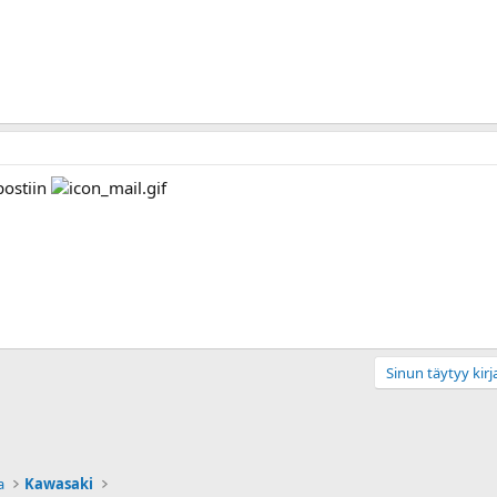
postiin
Sinun täytyy kirja
a
Kawasaki