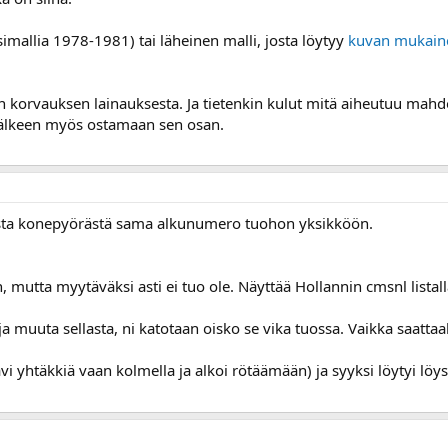
simallia 1978-1981) tai läheinen malli, josta löytyy
kuvan mukain
orvauksen lainauksesta. Ja tietenkin kulut mitä aiheutuu mahdoll
 jälkeen myös ostamaan sen osan.
sta konepyörästä sama alkunumero tuohon yksikköön.
an, mutta myytäväksi asti ei tuo ole. Näyttää Hollannin cmsnl list
a ja muuta sellasta, ni katotaan oisko se vika tuossa. Vaikka saatta
kävi yhtäkkiä vaan kolmella ja alkoi rötäämään) ja syyksi löytyi löys