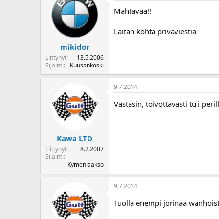
Mahtavaa!!
Laitan kohta privaviestiä!
mikidor
Liittynyt
13.5.2006
Sijainti
Kuusankoski
9.7.2014
Vastasin, toivottavasti tuli peril
Kawa LTD
Liittynyt
8.2.2007
Sijainti
Kymenlaakso
9.7.2014
Tuolla enempi jorinaa wanhoist