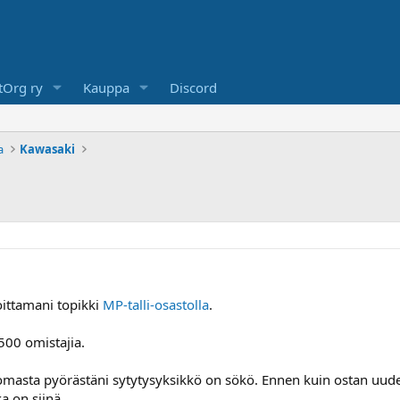
Org ry
Kauppa
Discord
a
Kawasaki
ittamani topikki
MP-talli-osastolla
.
500 omistajia.
 omasta pyörästäni sytytysyksikkö on sökö. Ennen kuin ostan uude
a on siinä.