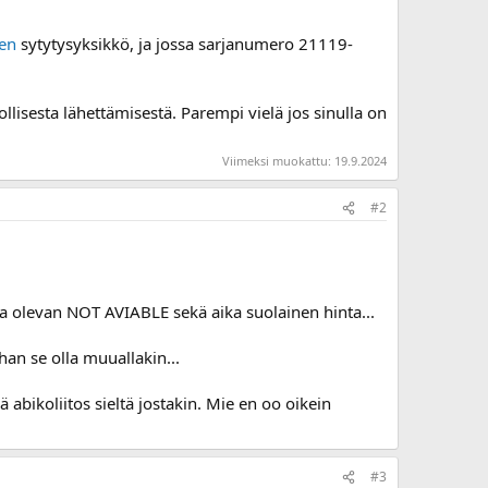
en
sytytysyksikkö, ja jossa sarjanumero 21119-
isesta lähettämisestä. Parempi vielä jos sinulla on
Viimeksi muokattu:
19.9.2024
#2
alla olevan NOT AVIABLE sekä aika suolainen hinta...
ahan se olla muuallakin...
ä abikoliitos sieltä jostakin. Mie en oo oikein
#3