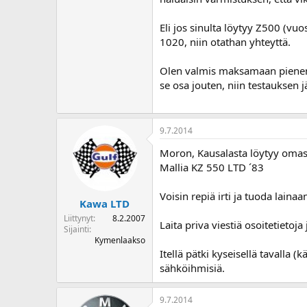
o
i
Eli jos sinulta löytyy Z500 (vuo
t
1020, niin otathan yhteyttä.
t
a
Olen valmis maksamaan pienen k
j
a
se osa jouten, niin testauksen
9.7.2014
Moron, Kausalasta löytyy oma
Mallia KZ 550 LTD ´83
Voisin repiä irti ja tuoda laina
Kawa LTD
Liittynyt
8.2.2007
Laita priva viestiä osoitetietoj
Sijainti
Kymenlaakso
Itellä pätki kyseisellä tavalla (
sähköihmisiä.
9.7.2014