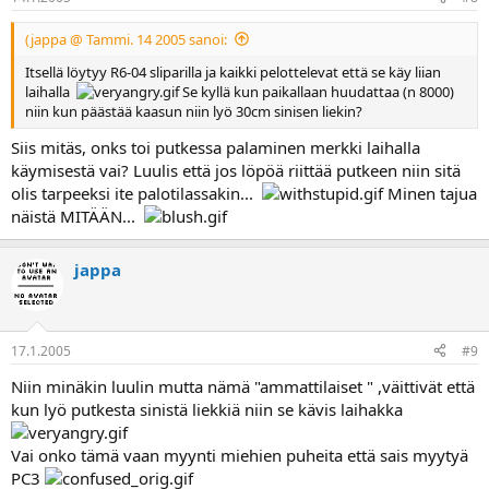
(jappa @ Tammi. 14 2005 sanoi:
Itsellä löytyy R6-04 sliparilla ja kaikki pelottelevat että se käy liian
laihalla
Se kyllä kun paikallaan huudattaa (n 8000)
niin kun päästää kaasun niin lyö 30cm sinisen liekin?
Siis mitäs, onks toi putkessa palaminen merkki laihalla
käymisestä vai? Luulis että jos löpöä riittää putkeen niin sitä
olis tarpeeksi ite palotilassakin...
Minen tajua
näistä MITÄÄN...
jappa
17.1.2005
#9
Niin minäkin luulin mutta nämä "ammattilaiset " ,väittivät että
kun lyö putkesta sinistä liekkiä niin se kävis laihakka
Vai onko tämä vaan myynti miehien puheita että sais myytyä
PC3