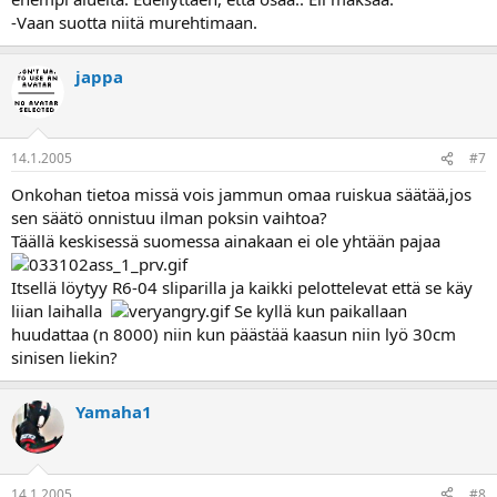
-Vaan suotta niitä murehtimaan.
jappa
14.1.2005
#7
Onkohan tietoa missä vois jammun omaa ruiskua säätää,jos
sen säätö onnistuu ilman poksin vaihtoa?
Täällä keskisessä suomessa ainakaan ei ole yhtään pajaa
Itsellä löytyy R6-04 sliparilla ja kaikki pelottelevat että se käy
liian laihalla
Se kyllä kun paikallaan
huudattaa (n 8000) niin kun päästää kaasun niin lyö 30cm
sinisen liekin?
Yamaha1
14.1.2005
#8