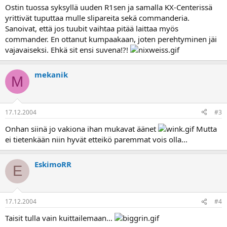
a
Ostin tuossa syksyllä uuden R1sen ja samalla KX-Centerissä
yrittivät tuputtaa mulle slipareita sekä commanderia.
Sanoivat, että jos tuubit vaihtaa pitää laittaa myös
commander. En ottanut kumpaakaan, joten perehtyminen jäi
vajavaiseksi. Ehkä sit ensi suvena!?!
mekanik
M
17.12.2004
#3
Onhan siinä jo vakiona ihan mukavat äänet
Mutta
ei tietenkään niin hyvät etteikö paremmat vois olla...
EskimoRR
E
17.12.2004
#4
Taisit tulla vain kuittailemaan...