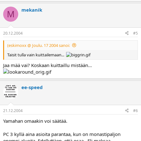
mekanik
M
20.12.2004
#5
(eskimoxx @ Joulu. 17 2004 sanoi:
Taisit tulla vain kuittailemaan...
Jaa mää vai? Koskaan kuittaillu mistään...
ee-speed
21.12.2004
#6
Yamahan omaakin voi säätää.
PC 3 kyllä aina asioita parantaa, kun on monastipaljon
enempi alueita. Edellyttäen, että osaa.. Eli maksaa.