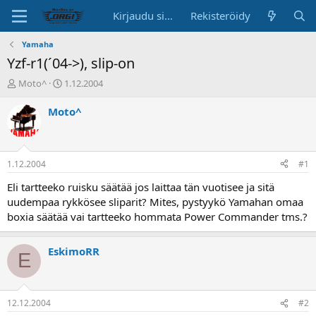
Kirjaudu sisään
Rekisteröidy
Yamaha
Yzf-r1(´04->), slip-on
K
A
Moto^
1.12.2004
e
l
s
o
Moto^
k
i
u
t
s
u
t
s
1.12.2004
#1
e
p
l
ä
Eli tartteeko ruisku säätää jos laittaa tän vuotisee ja sitä
u
i
uudempaa rykkösee sliparit? Mites, pystyykö Yamahan omaa
n
v
boxia säätää vai tartteeko hommata Power Commander tms.?
a
ä
l
o
EskimoRR
E
i
t
t
a
12.12.2004
#2
j