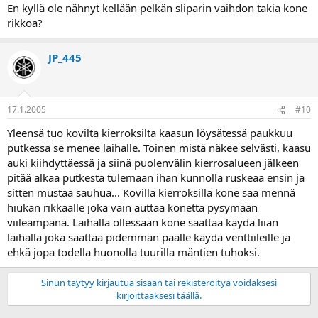
En kyllä ole nähnyt kellään pelkän sliparin vaihdon takia kone
rikkoa?
JP_445
17.1.2005
#10
Yleensä tuo kovilta kierroksilta kaasun löysätessä paukkuu
putkessa se menee laihalle. Toinen mistä näkee selvästi, kaasu
auki kiihdyttäessä ja siinä puolenvälin kierrosalueen jälkeen
pitää alkaa putkesta tulemaan ihan kunnolla ruskeaa ensin ja
sitten mustaa sauhua... Kovilla kierroksilla kone saa mennä
hiukan rikkaalle joka vain auttaa konetta pysymään
viileämpänä. Laihalla ollessaan kone saattaa käydä liian
laihalla joka saattaa pidemmän päälle käydä venttiileille ja
ehkä jopa todella huonolla tuurilla mäntien tuhoksi.
Sinun täytyy kirjautua sisään tai rekisteröityä voidaksesi
kirjoittaaksesi täällä.