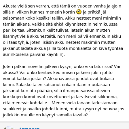
Akusta vielä sen verran, että tämä on vuoden vanha ja ajoin
sillä n. viikon kunnes menetin kortin
ja prätkä jäi
seisomaan koko kesäksi talliin. Akku nesteet meni minimiin
tämän aikana, vaikka sitä ehkä käynnistettiin helmikuussa
pari kertaa. Sittenkun kelit tulivat, latasin akun mutten
lisännyt vielä akkunesteitä, noh meni päivä ennenkuin akku
oli taas tyhjä, joten lisäsin akku nesteet maximiin mutten
jaksanut ladata akkua (sillä tuota möhkälettä on kiva työntää
aurinkoisena päivänä käyntiin).
Joten pitkän novellin jälkeen kysyn, onko vika laturissa? Vai
akussa? Vai onko kenties keulimisen jälkeen jokin johto
voinut katkea jostain? Akkunavoissa johdot ovat tiukasti
kiinni. Sulakkeita en katsonut enkä mitään muutakaan
jaksanut kun otti päähän, sillä ilmanputsarissa olevien
kurkkujen kumit ovat kovettuneet ja tarvitsevat silikoonia,
että menevät kohdalle... Menen vielä tänään tarkistamaan
sulakkeet ja ovatko johdot kiinni, mutta kysyn nyt neuvoa jos
jollekkin muulle on käynyt samalla tavalla?
tomppan