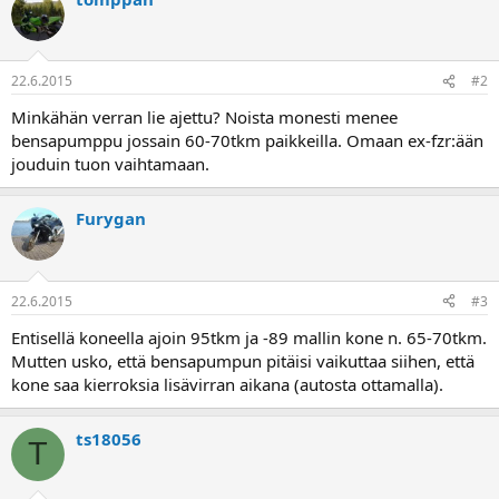
22.6.2015
#2
Minkähän verran lie ajettu? Noista monesti menee
bensapumppu jossain 60-70tkm paikkeilla. Omaan ex-fzr:ään
jouduin tuon vaihtamaan.
Furygan
22.6.2015
#3
Entisellä koneella ajoin 95tkm ja -89 mallin kone n. 65-70tkm.
Mutten usko, että bensapumpun pitäisi vaikuttaa siihen, että
kone saa kierroksia lisävirran aikana (autosta ottamalla).
ts18056
T