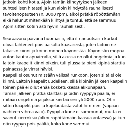
jatkoin kohti kotia. Ajoin tämän kiihdytyksen jälkeen
a
suhteellisen hitaasti ja kun aloin kiihdyttää rauhallisesti
tavoitenopeuteen (n. 3000 rpm), alkoi prätkä röpöttämään
eikä halunut mitenkään kiihtyä ja tuntui, että se sammuu.
Ajoin sitten kotiin asti hyvin rauhallisesti.
Seuraavana päivänä huomasin, että ilmanputsarin kurkut
olivat lähteneet pois paikalta kaasareista, joten laitoin ne
takaisin kiinni ja koitin mopoa käynnistää. Käynnistin mopoa
auton kautta apuvirralla, sillä akussa on ollut ongelmia ja kun
laitoin kaapelit kiinni oikein, tuli plussalta pieni kipinä starttia
painaessa ja virrat hävisi.
Kaapeli ei osunut missään välissä runkoon, joten siitä ei ole
kiinni. Laitoin kaapelit uudelleen, sillä kipinän jälkeen kaapelin
toinen pää ei ollut enää kosketuksessa akkunapaan.
Tämän jälkeen prätkä starttasi ja pidin ryyppyä päällä, ei
mitään ongelmia ja jaksoi kiertää sen yli 5000 rpm. Otin
sitten kaapelit pois ja kojelaudasta valot himmeni (vapaan
vaihteen vihreä valo). Ryypyllä kone ei sammunut, mutta ei
saanut kierroksia (alkoi röpöttämään kaasua antaessa) ja kun
otin ryypyn pois päältä, koko kone sammui.