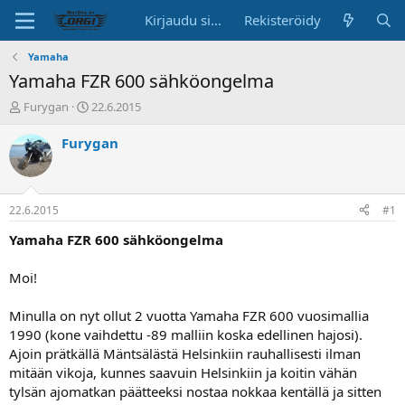
Kirjaudu sisään
Rekisteröidy
Yamaha
Yamaha FZR 600 sähköongelma
K
A
Furygan
22.6.2015
e
l
s
o
Furygan
k
i
u
t
s
u
t
s
22.6.2015
#1
e
p
l
ä
Yamaha FZR 600 sähköongelma
u
i
n
v
Moi!
a
ä
l
Minulla on nyt ollut 2 vuotta Yamaha FZR 600 vuosimallia
o
1990 (kone vaihdettu -89 malliin koska edellinen hajosi).
i
t
Ajoin prätkällä Mäntsälästä Helsinkiin rauhallisesti ilman
t
mitään vikoja, kunnes saavuin Helsinkiin ja koitin vähän
a
tylsän ajomatkan päätteeksi nostaa nokkaa kentällä ja sitten
j