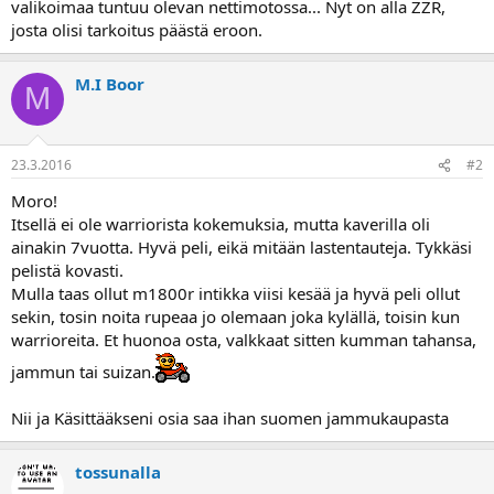
valikoimaa tuntuu olevan nettimotossa... Nyt on alla ZZR,
a
josta olisi tarkoitus päästä eroon.
M.I Boor
M
23.3.2016
#2
Moro!
Itsellä ei ole warriorista kokemuksia, mutta kaverilla oli
ainakin 7vuotta. Hyvä peli, eikä mitään lastentauteja. Tykkäsi
pelistä kovasti.
Mulla taas ollut m1800r intikka viisi kesää ja hyvä peli ollut
sekin, tosin noita rupeaa jo olemaan joka kylällä, toisin kun
warrioreita. Et huonoa osta, valkkaat sitten kumman tahansa,
jammun tai suizan.
Nii ja Käsittääkseni osia saa ihan suomen jammukaupasta
tossunalla