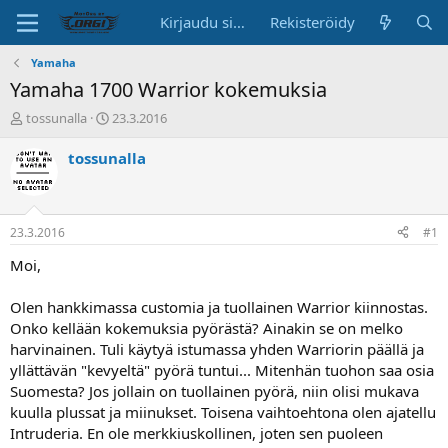
Kirjaudu sisään
Rekisteröidy
Yamaha
Yamaha 1700 Warrior kokemuksia
K
A
tossunalla
23.3.2016
e
l
s
o
tossunalla
k
i
u
t
s
u
t
s
23.3.2016
#1
e
p
l
ä
Moi,
u
i
n
v
Olen hankkimassa customia ja tuollainen Warrior kiinnostas.
a
ä
Onko kellään kokemuksia pyörästä? Ainakin se on melko
l
harvinainen. Tuli käytyä istumassa yhden Warriorin päällä ja
o
yllättävän "kevyeltä" pyörä tuntui... Mitenhän tuohon saa osia
i
t
Suomesta? Jos jollain on tuollainen pyörä, niin olisi mukava
t
kuulla plussat ja miinukset. Toisena vaihtoehtona olen ajatellu
a
Intruderia. En ole merkkiuskollinen, joten sen puoleen
j