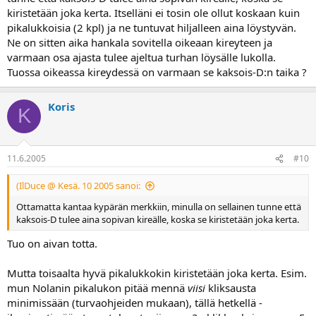
kiristetään joka kerta. Itselläni ei tosin ole ollut koskaan kuin
pikalukkoisia (2 kpl) ja ne tuntuvat hiljalleen aina löystyvän.
Ne on sitten aika hankala sovitella oikeaan kireyteen ja
varmaan osa ajasta tulee ajeltua turhan löysälle lukolla.
Tuossa oikeassa kireydessä on varmaan se kaksois-D:n taika ?
Koris
K
11.6.2005
#10
(IlDuce @ Kesä. 10 2005 sanoi:
Ottamatta kantaa kypärän merkkiin, minulla on sellainen tunne että
kaksois-D tulee aina sopivan kireälle, koska se kiristetään joka kerta.
Tuo on aivan totta.
Mutta toisaalta hyvä pikalukkokin kiristetään joka kerta. Esim.
mun Nolanin pikalukon pitää mennä
viisi
kliksausta
minimissään (turvaohjeiden mukaan), tällä hetkellä -