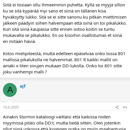
Siitä ei tosiaan ollu ihmeemmin puhetta. Kyllä se myyjä sillon
ku se sitä kypärää myi sano et siinä on tällänen kisa
hyväksytty lukko. Sitä se ei sitte sanonu ku pitkän miettimisen
jälkeen päädyin siihen halvempaan että siinä on toi pikalukko.
Kun sitä siinä kaupassa sitte ennen ostoo koitin se tuntu
mukavalta se pikalukko. En oo kisoihin osallistumas et siinä
en mitään häviä.
Kiitos mielipiteestä, mutta edelleen epäselvää onko tossa 801
mallissa pikalukolla ne halvemmat. 801 R kaikki mallit on
ainaki x-liten sivujen mukaan DD-lukolla. Onko toi 801 sitte
joku vanhempi malli ?
ajf
A
10.6.2005
#4
Ainakin Stormin kataloogi väittäisi että kaikissa niiden
myymissä pitäis olla DD:t, mutta tiedä sitten. Olen jotenkin
ollut siinä uskossa että kyseinen putka on myös maahantuoja,