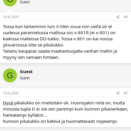
Guest
10.6.2005
#6
Tossa kun tarkemmin luin X-liten sivua niin siellä oli et
uudessa parannetussa mallissa siis x-801R (ei x-801) on
kaikissa malleissa DD-lukko. Tossa x-801 on kai noissa
yksvärisissä sitte se pikalukko.
Taitanu kauppias saada maahantuojalta vanhan mallin ja
myyny sen samaan hintaan.
Guest
G
Guest
10.6.2005
#7
Hyvä
pikalukko on mielestäni ok. Huonojakin niitä on, mutta
minusta tupla D ei ole sen parempi kuin kunnon pikanenkaan,
hankalampi kylläkin...
Kunnon pikalukko on kätevä ja huomattavasti nopeampi.