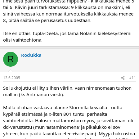
ilmeisesti pään turvotuksesta riippuen? - klikkauksia menee 5
tai 6. Kävin juuri tarkistamassa: 9 klikkausta on maksimi, eli
siinä vaiheessa kun normaaliturvotuksella klikkauksia menee
8, pitää säätää se perusasetus uudestaan.
Itse en ottaisi tupla-Deetä, jos tämä Nolanin kielekesysteemi
olisi vaihtoehtona.
Rodukka
R
13.6.2005
#11
Se lukkojuttu ei liity siihen väriin, vaan nimenomaan tuohon
malliin (ks Antmanon viesti).
Mulla oli ihan vastaava tilanne Stormilla keväällä - uutta
kypärää etsimässä ja x-liten 801 tuntui parhaalta
vaihtoehdolta. Halusin mattamustan myös, ja sovittamani oli
dd-varustettu (mun 'aataminomena' ja pikalukko ei sovi
yhteen, kun päätä taivuttaa eteen+alaspäin). Myyjä haki ostoa