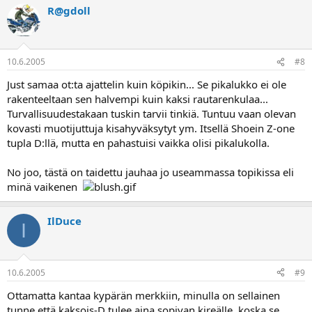
R@gdoll
10.6.2005
#8
Just samaa ot:ta ajattelin kuin köpikin... Se pikalukko ei ole
rakenteeltaan sen halvempi kuin kaksi rautarenkulaa...
Turvallisuudestakaan tuskin tarvii tinkiä. Tuntuu vaan olevan
kovasti muotijuttuja kisahyväksytyt ym. Itsellä Shoein Z-one
tupla D:llä, mutta en pahastuisi vaikka olisi pikalukolla.
No joo, tästä on taidettu jauhaa jo useammassa topikissa eli
minä vaikenen
IlDuce
I
10.6.2005
#9
Ottamatta kantaa kypärän merkkiin, minulla on sellainen
tunne että kaksois-D tulee aina sopivan kireälle, koska se