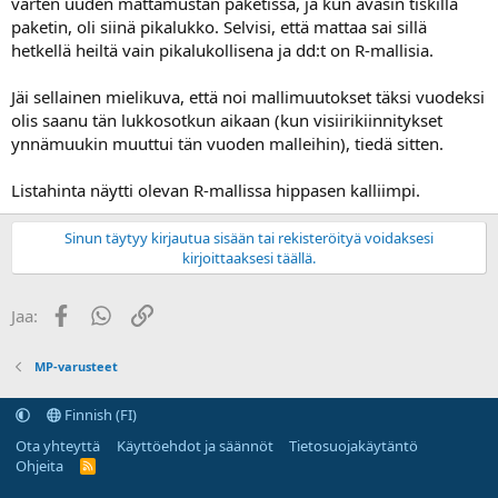
varten uuden mattamustan paketissa, ja kun avasin tiskillä
paketin, oli siinä pikalukko. Selvisi, että mattaa sai sillä
hetkellä heiltä vain pikalukollisena ja dd:t on R-mallisia.
Jäi sellainen mielikuva, että noi mallimuutokset täksi vuodeksi
olis saanu tän lukkosotkun aikaan (kun visiirikiinnitykset
ynnämuukin muuttui tän vuoden malleihin), tiedä sitten.
Listahinta näytti olevan R-mallissa hippasen kalliimpi.
Sinun täytyy kirjautua sisään tai rekisteröityä voidaksesi
kirjoittaaksesi täällä.
Facebook
WhatsApp
Linkki
Jaa:
MP-varusteet
Finnish (FI)
Ota yhteyttä
Käyttöehdot ja säännöt
Tietosuojakäytäntö
Ohjeita
R
S
S