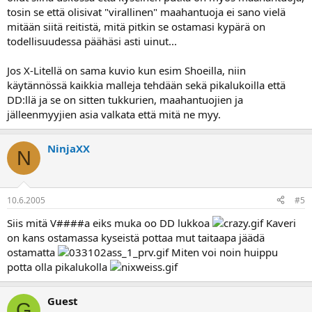
tosin se että olisivat "virallinen" maahantuoja ei sano vielä
mitään siitä reitistä, mitä pitkin se ostamasi kypärä on
todellisuudessa päähäsi asti uinut...
Jos X-Litellä on sama kuvio kun esim Shoeilla, niin
käytännössä kaikkia malleja tehdään sekä pikalukoilla että
DD:llä ja se on sitten tukkurien, maahantuojien ja
jälleenmyyjien asia valkata että mitä ne myy.
NinjaXX
N
10.6.2005
#5
Siis mitä V####a eiks muka oo DD lukkoa
Kaveri
on kans ostamassa kyseistä pottaa mut taitaapa jäädä
ostamatta
Miten voi noin huippu
potta olla pikalukolla
Guest
G