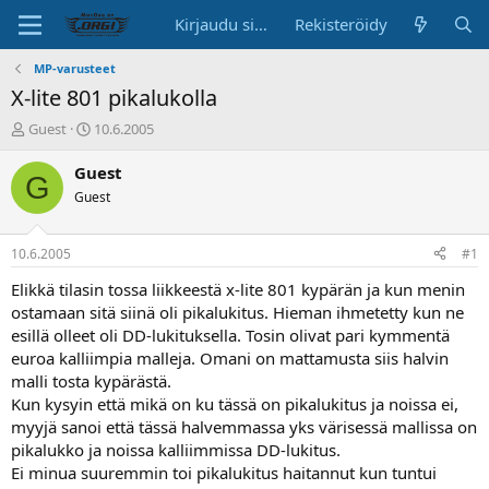
Kirjaudu sisään
Rekisteröidy
MP-varusteet
X-lite 801 pikalukolla
K
A
Guest
10.6.2005
e
l
s
o
Guest
G
k
i
Guest
u
t
s
u
t
s
10.6.2005
#1
e
p
l
ä
Elikkä tilasin tossa liikkeestä x-lite 801 kypärän ja kun menin
u
i
ostamaan sitä siinä oli pikalukitus. Hieman ihmetetty kun ne
n
v
esillä olleet oli DD-lukituksella. Tosin olivat pari kymmentä
a
ä
euroa kalliimpia malleja. Omani on mattamusta siis halvin
l
malli tosta kypärästä.
o
Kun kysyin että mikä on ku tässä on pikalukitus ja noissa ei,
i
t
myyjä sanoi että tässä halvemmassa yks värisessä mallissa on
t
pikalukko ja noissa kalliimmissa DD-lukitus.
a
Ei minua suuremmin toi pikalukitus haitannut kun tuntui
j