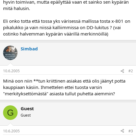
hyvin toimivan, mutta epäilyttää vaan et sainko sen kypärän
a
mitä halusin.
Eli onko totta että tossa yks värisessä mallissa tosta x-801 on
pikalukko ja vain niissä kalliimmissa on DD-lukitus ? (vai
ostinko halvemman kypärän väärillä merkinnöillä)
Simbad
10.6.2005
#2
Minä oon niin **tun kriittinen asiakas että olis jäänyt potta
kauppiaan käsiin. Ihmettelen ettei tuosta varsin
"merkityksettömästä" asiasta tullut puhetta aiemmin?
Guest
G
Guest
10.6.2005
#3