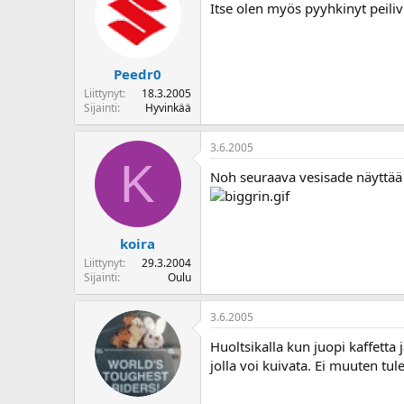
Itse olen myös pyyhkinyt peilivi
Peedr0
Liittynyt
18.3.2005
Sijainti
Hyvinkää
3.6.2005
K
Noh seuraava vesisade näyttää t
koira
Liittynyt
29.3.2004
Sijainti
Oulu
3.6.2005
Huoltsikalla kun juopi kaffetta 
jolla voi kuivata. Ei muuten t