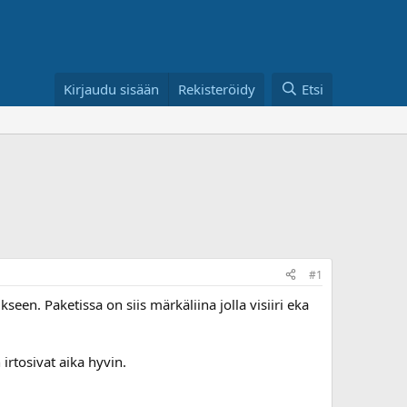
Kirjaudu sisään
Rekisteröidy
Etsi
#1
een. Paketissa on siis märkäliina jolla visiiri eka
irtosivat aika hyvin.