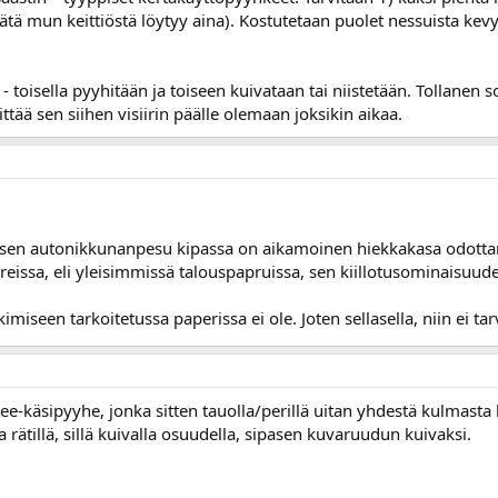
tätä mun keittiöstä löytyy aina). Kostutetaan puolet nessuista kevye
ä - toisella pyyhitään ja toiseen kuivataan tai niistetään. Tollanen
eittää sen siihen visiirin päälle olemaan joksikin aikaa.
iksen autonikkunanpesu kipassa on aikamoinen hiekkakasa odott
ssa, eli yleisimmissä talouspapruissa, sen kiillotusominaisuude
iseen tarkoitetussa paperissa ei ole. Joten sellasella, niin ei tarvi
e-käsipyyhe, jonka sitten tauolla/perillä uitan yhdestä kulmasta l
 rätillä, sillä kuivalla osuudella, sipasen kuvaruudun kuivaksi.