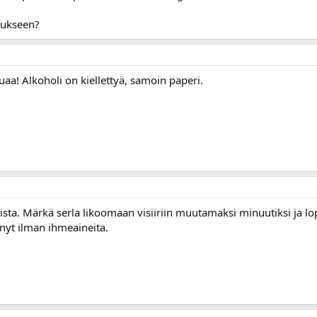
tukseen?
uaa! Alkoholi on kiellettyä, samoin paperi.
ta. Märkä serla likoomaan visiiriin muutamaksi minuutiksi ja lopu
yt ilman ihmeaineita.