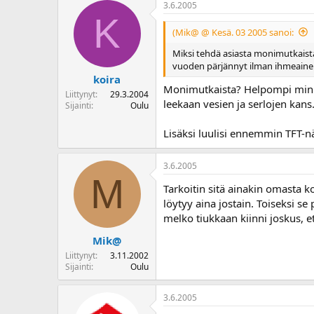
3.6.2005
K
(Mik@ @ Kesä. 03 2005 sanoi:
Miksi tehdä asiasta monimutkaista
vuoden pärjännyt ilman ihmeainei
koira
Monimutkaista? Helpompi minust
Liittynyt
29.3.2004
leekaan vesien ja serlojen kans.
Sijainti
Oulu
Lisäksi luulisi ennemmin TFT-nä
3.6.2005
M
Tarkoitin sitä ainakin omasta k
löytyy aina jostain. Toiseksi se
melko tiukkaan kiinni joskus, et
Mik@
Liittynyt
3.11.2002
Sijainti
Oulu
3.6.2005