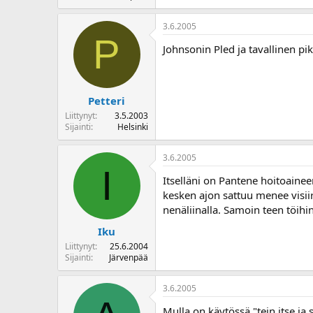
3.6.2005
P
Johnsonin Pled ja tavallinen p
Petteri
Liittynyt
3.5.2003
Sijainti
Helsinki
3.6.2005
I
Itselläni on Pantene hoitoainee
kesken ajon sattuu menee visiiri 
nenäliinalla. Samoin teen töihi
Iku
Liittynyt
25.6.2004
Sijainti
Järvenpää
3.6.2005
Mulla on käytössä "tein itse ja