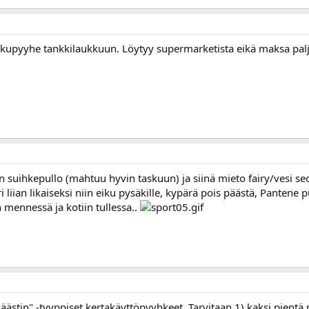
ikkupyyhe tankkilaukkuun. Löytyy supermarketista eikä maksa pal
n suihkepullo (mahtuu hyvin taskuun) ja siinä mieto fairy/vesi seo
liian likaiseksi niin eiku pysäkille, kypärä pois päästä, Pantene pul
n mennessä ja kotiin tullessa..
 säästin" -tyyppiset kertakäyttöpyyhkeet. Tarvitaan 1) kaksi pientä