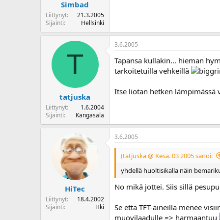
Simbad
Liittynyt
21.3.2005
Sijainti
Hellsinki
3.6.2005
T
Tapansa kullakin... hieman hym
tarkoitetuilla vehkeillä
Itse liotan hetken lämpimässä
tatjuska
Liittynyt
1.6.2004
Sijainti
Kangasala
3.6.2005
(tatjuska @ Kesä. 03 2005 sanoi:
yhdellä huoltisikalla näin bemarik
No mikä jottei. Siis sillä pesu
HiTec
Liittynyt
18.4.2002
Se että TFT-aineilla menee visi
Sijainti
Hki
muovilaadulle => harmaantuu