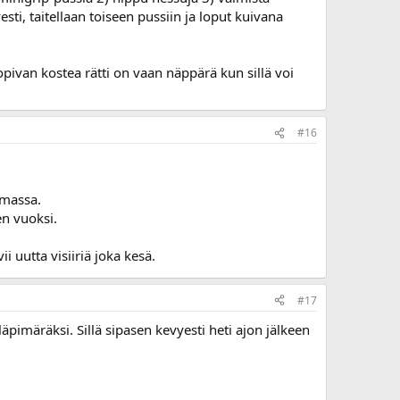
sti, taitellaan toiseen pussiin ja loput kuivana
 sopivan kostea rätti on vaan näppärä kun sillä voi
#16
amassa.
n vuoksi.
i uutta visiiriä joka kesä.
#17
äpimäräksi. Sillä sipasen kevyesti heti ajon jälkeen