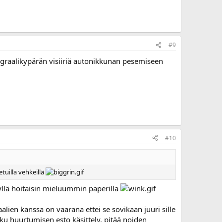
#9
tegraalikypärän visiiriä autonikkunan pesemiseen
#10
tuilla vehkeillä
kyllä hoitaisin mieluummin paperilla
alien kanssa on vaarana ettei se sovikaan juuri sille
oku huurtumisen esto käsittely, pitää noiden