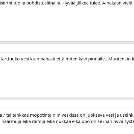
siirini tuolla puhdistusliinalla. Hyvää jälkeä tulee. Ainakaan vielä
arttuuko vesi kuin pahasti että miten kävi pinnalle.. Muutenkin k
ja / tai tankkaa mopotinta niin veskissä on juokseva vesi ja usein
ule naarmuja eikä raitoja eikä nukkaa eikä ööö on se ihan hyvä s