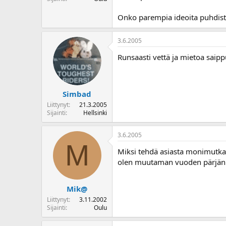
o
i
Onko parempia ideoita puhdis
t
t
3.6.2005
a
j
Runsaasti vettä ja mietoa saipp
a
Simbad
Liittynyt
21.3.2005
Sijainti
Hellsinki
3.6.2005
M
Miksi tehdä asiasta monimutkais
olen muutaman vuoden pärjänn
Mik@
Liittynyt
3.11.2002
Sijainti
Oulu