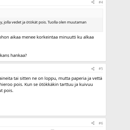
#4
, jolla vedet ja ötökät pois. Tuolla olen muutaman
johon aikaa menee korkeintaa minuutti ku alkaa
n kans hankaa?
#5
eita tai sitten ne on loppu, mutta paperia ja vettä
a hieroo pois. Kun se ötökkäkin tarttuu ja kuivuu
ut pois.
#6