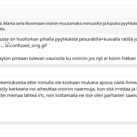
. Märkä serla likoomaan visiiriin muutamaksi minuutiksi ja lopuksi pyyhkäisy
ta.
a on huoltsikan pihalla pyyhkäistä pesurätillä+kuivalla rätillä 
...
ytön pintaan tulevan vaurioita ku visiiriin jos nyt ei kovin hieka
okemuksesta ettei minulla ole koskaan mukana ajossa näitä ihmeain
 pöly karkeana voi aiheuttaa visiiriin naarmuja, kun sitä irrottaa j
tei meinaa lähteä irti, niin liottamalla ne itse olen parhaiten saan