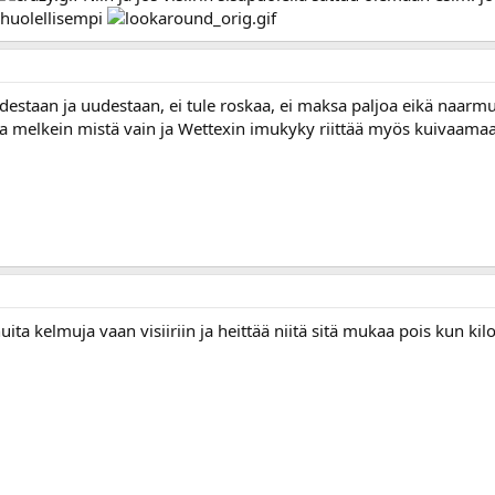
 huolellisempi
estaan ja uudestaan, ei tule roskaa, ei maksa paljoa eikä naarmut
 saa melkein mistä vain ja Wettexin imukyky riittää myös kuivaamaan
uita kelmuja vaan visiiriin ja heittää niitä sitä mukaa pois kun ki