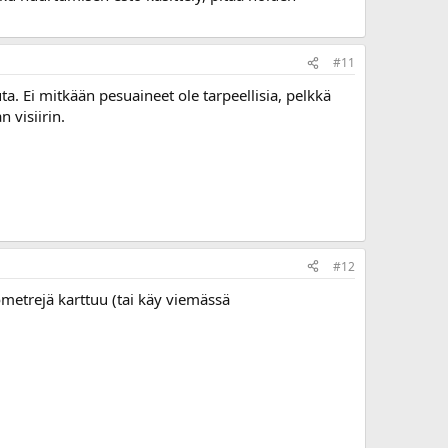
#11
a. Ei mitkään pesuaineet ole tarpeellisia, pelkkä
 visiirin.
#12
lometrejä karttuu (tai käy viemässä