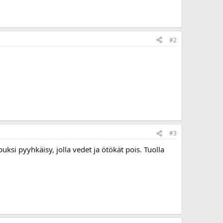
#2
#3
ksi pyyhkäisy, jolla vedet ja ötökät pois. Tuolla