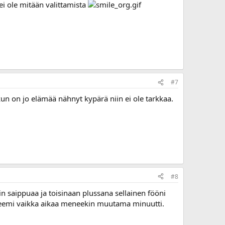
 ei ole mitään valittamista
#7
un on jo elämää nähnyt kypärä niin ei ole tarkkaa.
#8
kin saippuaa ja toisinaan plussana sellainen fööni
ysteemi vaikka aikaa meneekin muutama minuutti.