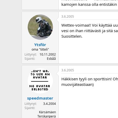
kamojen kanssa olla entistäkin
3.6.2005
Wettex-voimaa!! Voi käyttää uud
vesi on ihan riittävästi ja sitä
Suosittelen.
Ytsför
oma "titteli"
Liittynyt
10.11.2002
Sijainti
Esbåå
3.6.2005
Häkkisen tyyli on sporttisin! Oh
muovijäteastiaan)
speedmaster
Liittynyt
3.4.2004
Sijainti
Kärsämäen
Terskanperä