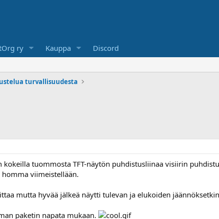
Org ry
Kauppa
Discord
kustelua turvallisuudesta
n kokeilla tuommosta TFT-näytön puhdistusliinaa visiirin puhdistuks
la homma viimeistellään.
ttaa mutta hyvää jälkeä näytti tulevan ja elukoiden jäännöksetkin 
taman paketin napata mukaan.