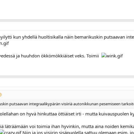
yilytti kun yhdellä huoltisikalla näin bemarikuskin putsaavan in
 vedessä ja huuhdon ökkömökkiäiset veks. Toimii
uskin putsaavan integraalikypärän visiiriä autonikkunan pesemiseen tarkoite
puolellahan on hyvä hinkuttaa öttiäiset irti - mutta kuivauspuolen 
iriä läträämään voi toimia ihan hyvinkin, mutta aina noiden kemika
Niin ja jos visiirin sisäpuolella sattuu olemaan esim. j