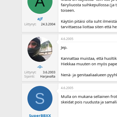
A
fairyliuosta suihkepullossa (ja 
toiseen.
ajf
Käytön pitäisi olla suht ilmeist
Liittynyt
24.3.2004
tarvittaessa liottaa siten että h
4.6.2005
Jep.
Kannattaa muistaa, että huolt
Hiekkaa muuten on myös paperei
-O-
Liittynyt
3.6.2003
Nenä- ja genitaaliaalueen pyyhkim
Sijainti
Harjavalta
4.6.2005
S
Mulla on mukana sellainen frote
skeidat pois ruudusta ja samalla
SuperBBXX