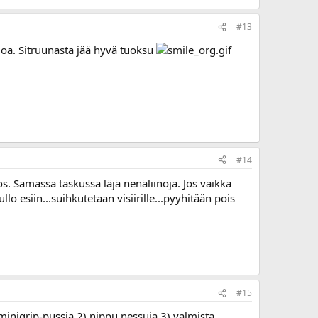
#13
joa. Sitruunasta jää hyvä tuoksu
#14
s. Samassa taskussa läjä nenäliinoja. Jos vaikka
lo esiin...suihkutetaan visiirille...pyyhitään pois
#15
 minigrip-pussia 2) nippu nessuja 3) valmista