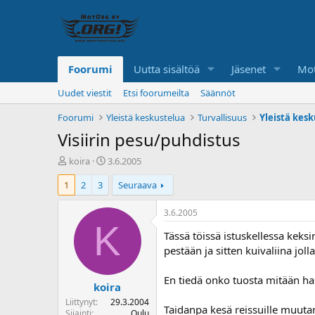
Foorumi
Uutta sisältöä
Jäsenet
Mot
Uudet viestit
Etsi foorumeilta
Säännöt
Foorumi
Yleistä keskustelua
Turvallisuus
Yleistä kes
Visiirin pesu/puhdistus
K
A
koira
3.6.2005
e
l
1
2
3
Seuraava
s
o
k
i
u
t
3.6.2005
s
u
K
Tässä töissä istuskellessa keksi
t
s
e
p
pestään ja sitten kuivaliina jol
l
ä
u
i
En tiedä onko tuosta mitään hai
koira
n
v
a
ä
Liittynyt
29.3.2004
Taidanpa kesä reissuille muu
l
Sijainti
Oulu