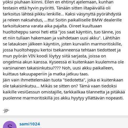
yöksi piuhaan kiinni. Eilen en ehtinyt ajelemaan, kunhan
a
testasin että hyvin pyöritti. Tänään sitten iltapäivällä oli
tarkoitus lähteä pikku lenkille... Kaksi väsynyttä pyörähdystä
ja releen naksahdus, ...ttu! Soitin paikalliselle BMW dealerille
tarkoituksena varata aika pajalta. Oireet kuultuaan
huoltoheppu sanoi heti että "jos saat käyntiin, tuo tänne, jos
et niin tullaan hakemaan ja vaihdetaan uusi akku". Lähtihän
se latauksen jälkeen käyntiin, joten kurvailin marmoritiskille,
jossa huoltoheppu kertoi tsekanneensa tehtaan tiedotteet ja
mun pyörän VIN koodi löytyy siitä sarjasta, joissa on
ongelmia akun kanssa. Kyseessä ei kuitenkaan kuulemma ole
varsinainen takaisinkutsu???? Noh, uusi akku paikalleen,
kuittaus takuupaperiin ja matka jatkuu taas.
Jäin vain ihmettelemään tuota "tiedotetta", joka ei kuitenkaan
ole takaisinkutsu... Mikäs se sitten on? Tämä vaan tiedoksi
kaikille vesiGessun omistajille, tarkkailkaa tilannetta ja pitäkää
puolenne marmoritiskillä jos akku hyytyy yllättävän nopeasti.
-jp-
sami1024
S