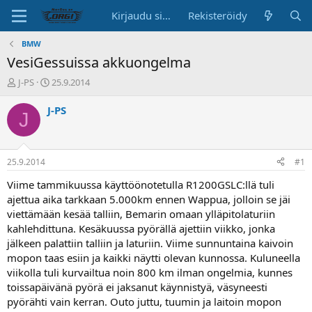
Kirjaudu sisään
Rekisteröidy
BMW
VesiGessuissa akkuongelma
K
A
J-PS
25.9.2014
e
l
s
o
J-PS
J
k
i
u
t
s
u
t
s
25.9.2014
#1
e
p
l
ä
Viime tammikuussa käyttöönotetulla R1200GSLC:llä tuli
u
i
ajettua aika tarkkaan 5.000km ennen Wappua, jolloin se jäi
n
v
viettämään kesää talliin, Bemarin omaan ylläpitolaturiin
a
ä
kahlehdittuna. Kesäkuussa pyörällä ajettiin viikko, jonka
l
jälkeen palattiin talliin ja laturiin. Viime sunnuntaina kaivoin
o
mopon taas esiin ja kaikki näytti olevan kunnossa. Kuluneella
i
t
viikolla tuli kurvailtua noin 800 km ilman ongelmia, kunnes
t
toissapäivänä pyörä ei jaksanut käynnistyä, väsyneesti
a
pyörähti vain kerran. Outo juttu, tuumin ja laitoin mopon
j