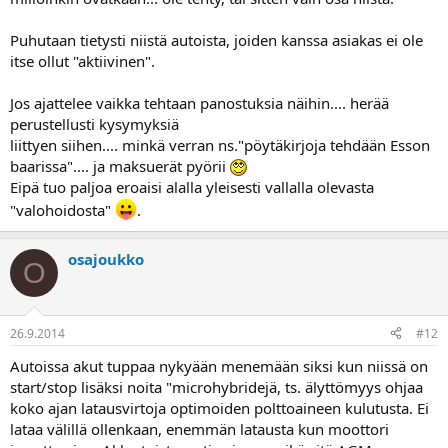
Puhutaan tietysti niistä autoista, joiden kanssa asiakas ei ole
itse ollut "aktiivinen".
Jos ajattelee vaikka tehtaan panostuksia näihin.... herää
perustellusti kysymyksiä
liittyen siihen.... minkä verran ns."pöytäkirjoja tehdään Esson
baarissa".... ja maksuerät pyörii
Eipä tuo paljoa eroaisi alalla yleisesti vallalla olevasta
"valohoidosta"
.
osajoukko
O
26.9.2014
#12
Autoissa akut tuppaa nykyään menemään siksi kun niissä on
start/stop lisäksi noita "microhybridejä, ts. älyttömyys ohjaa
koko ajan latausvirtoja optimoiden polttoaineen kulutusta. Ei
lataa välillä ollenkaan, enemmän latausta kun moottori