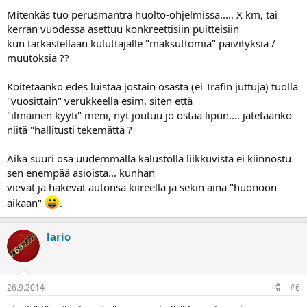
jopa kaksi vuotta.
Mitenkäs tuo perusmantra huolto-ohjelmissa..... X km, tai
.
kerran vuodessa asettuu konkreettisiin puitteisiin
kun tarkastellaan kuluttajalle "maksuttomia" päivityksiä /
muutoksia ??
Koitetaanko edes luistaa jostain osasta (ei Trafin juttuja) tuolla
"vuosittain" verukkeella esim. siten että
"ilmainen kyyti" meni, nyt joutuu jo ostaa lipun.... jätetäänkö
niitä "hallitusti tekemättä ?
Aika suuri osa uudemmalla kalustolla liikkuvista ei kiinnostu
sen enempää asioista... kunhan
vievät ja hakevat autonsa kiireellä ja sekin aina "huonoon
aikaan"
.
lario
26.9.2014
#6