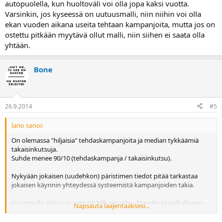
autopuolella, kun huoltoväli voi olla jopa kaksi vuotta.
Varsinkin, jos kyseessä on uutuusmalli, niin niihin voi olla
ekan vuoden aikana useita tehtaan kampanjoita, mutta jos on
ostettu pitkään myytävä ollut malli, niin siihen ei saata olla
yhtään.
Bone
26.9.2014
#5
lario sanoi:
On olemassa "hiljaisia" tehdaskampanjoita ja median tykkäämiä
takaisinkutsuja.
Suhde menee 90/10 (tehdaskampanja / takaisinkutsu).
Nykyään jokaisen (uudehkon) päristimen tiedot pitää tarkastaa
jokaisen käynnin yhteydessä systeemistä kampanjoiden takia.
Jos minulla olisi uusi auto tai MP, niin olisi yhteydessä paikalliseen
Napsauta laajentaaksesi...
merkkiliikeeseen n. 6kk välein ihan vaan sen takia, että kampanjat
pysyy ajan tasalla. Korostuu autopuolella, kun huoltoväli voi olla