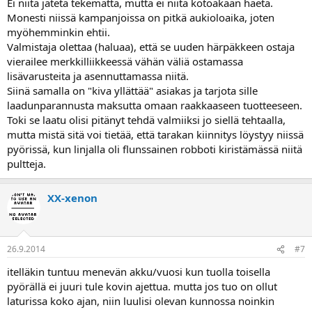
Ei niitä jätetä tekemättä, mutta ei niitä kotoakaan haeta.
Monesti niissä kampanjoissa on pitkä aukioloaika, joten
myöhemminkin ehtii.
Valmistaja olettaa (haluaa), että se uuden härpäkkeen ostaja
vierailee merkkilliikkeessä vähän väliä ostamassa
lisävarusteita ja asennuttamassa niitä.
Siinä samalla on "kiva yllättää" asiakas ja tarjota sille
laadunparannusta maksutta omaan raakkaaseen tuotteeseen.
Toki se laatu olisi pitänyt tehdä valmiiksi jo siellä tehtaalla,
mutta mistä sitä voi tietää, että tarakan kiinnitys löystyy niissä
pyörissä, kun linjalla oli flunssainen robboti kiristämässä niitä
pultteja.
XX-xenon
26.9.2014
#7
itelläkin tuntuu menevän akku/vuosi kun tuolla toisella
pyörällä ei juuri tule kovin ajettua. mutta jos tuo on ollut
laturissa koko ajan, niin luulisi olevan kunnossa noinkin