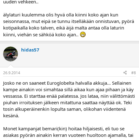
uuden vehkeen..
älylaturi kuulemma olis hyvä olla kiinni koko ajan kun
seisonnassa, mut eipä se tunnu itselläkään onnistuvan, pyörä
kotipaikalla koko talven, eikä äijä malta antaa olla laturin
kiinni, viehän se sähköä koko ajan..
hidas57
26.9.2014
#8
Josko ne on saaneet Euroglobelta halvalla akkuja... Sellainen
kampe ainakin voi simahtaa sillä aikaa kun ajaa pihaan ja käy
vessassa. Ei starttaa enää palatessa. Jos lataa, niin välittömästi
piuhan irroituksen jälkeen mitattuna saattaa näyttää ok. Teki
tosin alkuperäinenkin lopulta saman, olikohan viidentenä
kesänä.
Monet kampanjat bemari(kin) hoitaa hiljaisesti, eli tuo se
asiakas pyörän ainakin kerran vuoteen huoltoon ajamalla, tai