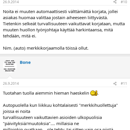
26.9.2014
#10
Noita ei muuten automaattisesti välttämättä korjata, jollei
asiakas huomaa valittaa jostain aiheeseen liittyvästä.
Tietenkin selkeät turvallisuuteen vaikuttavat korjataan, mutta
muuten huollon työnjohtaja käyttää harkintaansa, mitä
tehdään, mitä ei.
Nim. (auto) merkkikorjaamolla töissä ollut.
Bone
26.9.2014
#11
Tuotahan tuolla aiemmin hieman haeskelin
.
Autopuolella kun liikkuu kohtalaisesti "merkkihuollettuja"
joissa ei noita
turvallisuuteen vaikuttavien asioiden ulkopuolisia
"päivityksiä/muutoksia".... millaisia ne
milloinkin ovatkaan... ole tehty, tai sitten vain osa niistä.