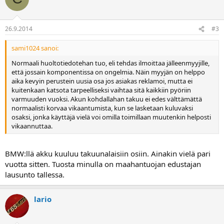
26.9.2014
#3
sami1024 sanoi:
Normaali huoltotiedotehan tuo, eli tehdas ilmoittaa jälleenmyyjille,
että jossain komponentissa on ongelmia. Näin myyjän on helppo
aika kevyin perustein uusia osa jos asiakas reklamoi, mutta ei
kuitenkaan katsota tarpeelliseksi vaihtaa sitä kaikkiin pyöriin
varmuuden vuoksi. Akun kohdallahan takuu ei edes välttämättä
normaalisti korvaa vikaantumista, kun se lasketaan kuluvaksi
osaksi, jonka käyttäjä vielä voi omilla toimillaan muutenkin helposti
vikaannuttaa.
BMW:llä akku kuuluu takuunalaisiin osiin. Ainakin vielä pari
vuotta sitten. Tuosta minulla on maahantuojan edustajan
lausunto tallessa.
lario