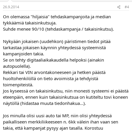
26.9.2014
#4
On olemassa "hiljaisia" tehdaskampanjoita ja median
tykkäämiä takaisinkutsuja.
Suhde menee 90/10 (tehdaskampanja / takaisinkutsu).
Nykyään jokaisen (uudehkon) päristimen tiedot pitää
tarkastaa jokaisen käynnin yhteydessä systeemistä
kampanjoiden takia.
Se on tehty digitaaliaikakaudella helpoksi (ainakin
autopuolella).
Rekkari tai VIN arvontakoneeseen ja hetken päästä
huoltohenkilöllä on tieto avoimista ja tehdyistä
toimenpiteistä.
Jos kyseessä on takaisinkutsu, niin monesti systeemi ei päästä
eteenpäin, ennen kuin takaisinkutsua on kutiteltu tovi koneen
näytöllä (hidastaa muuta tiedonhakua...).
Jos minulla olisi uusi auto tai MP, niin olisi yhteydessä
paikalliseen merkkiliikeeseen n. 6kk välein ihan vaan sen
takia, että kampanjat pysyy ajan tasalla. Korostuu