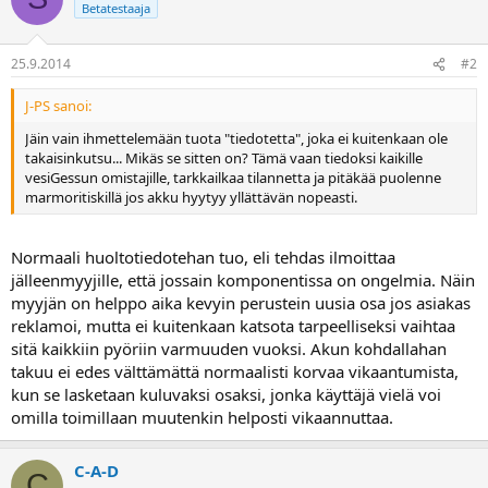
Betatestaaja
25.9.2014
#2
J-PS sanoi:
Jäin vain ihmettelemään tuota "tiedotetta", joka ei kuitenkaan ole
takaisinkutsu... Mikäs se sitten on? Tämä vaan tiedoksi kaikille
vesiGessun omistajille, tarkkailkaa tilannetta ja pitäkää puolenne
marmoritiskillä jos akku hyytyy yllättävän nopeasti.
Normaali huoltotiedotehan tuo, eli tehdas ilmoittaa
jälleenmyyjille, että jossain komponentissa on ongelmia. Näin
myyjän on helppo aika kevyin perustein uusia osa jos asiakas
reklamoi, mutta ei kuitenkaan katsota tarpeelliseksi vaihtaa
sitä kaikkiin pyöriin varmuuden vuoksi. Akun kohdallahan
takuu ei edes välttämättä normaalisti korvaa vikaantumista,
kun se lasketaan kuluvaksi osaksi, jonka käyttäjä vielä voi
omilla toimillaan muutenkin helposti vikaannuttaa.
C-A-D
C