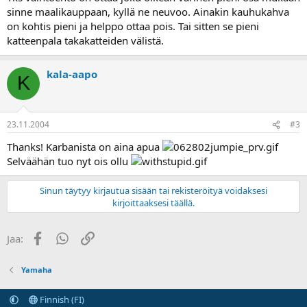
sinne maalikauppaan, kyllä ne neuvoo. Ainakin kauhukahva
on kohtis pieni ja helppo ottaa pois. Tai sitten se pieni
katteenpala takakatteiden välistä.
kala-aapo
K
23.11.2004
#3
Thanks! Karbanista on aina apua
Selväähän tuo nyt ois ollu
Sinun täytyy kirjautua sisään tai rekisteröityä voidaksesi
kirjoittaaksesi täällä.
Facebook
WhatsApp
Linkki
Jaa:
Yamaha
Finnish (FI)