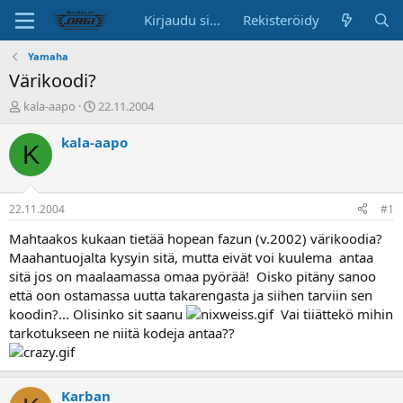
Kirjaudu sisään
Rekisteröidy
Yamaha
Värikoodi?
K
A
kala-aapo
22.11.2004
e
l
s
o
kala-aapo
K
k
i
u
t
s
u
t
s
22.11.2004
#1
e
p
l
ä
Mahtaakos kukaan tietää hopean fazun (v.2002) värikoodia?
u
i
Maahantuojalta kysyin sitä, mutta eivät voi kuulema antaa
n
v
sitä jos on maalaamassa omaa pyörää! Oisko pitäny sanoo
a
ä
että oon ostamassa uutta takarengasta ja siihen tarviin sen
l
koodin?... Olisinko sit saanu
Vai tiiättekö mihin
o
tarkotukseen ne niitä kodeja antaa??
i
t
t
a
Karban
j