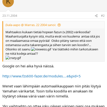
K
a
23.11.2004
#2
(kala-aapo @ Marras. 22 2004 sanoi:
Mahtaakos kukaan tietää hopean fazun (v.2002) värikoodia?
Maahantuojalta kysyin sitä, mutta eivät voi kuulema antaa sitä jos
on maalaamassa omaa pyörää! Oisko pitäny sanoo että oon
ostamassa uutta takarengasta ja siihen tarviin sen koodin?...
Olisinko sit saanu
Vai tiiättekö mihin tarkotukseen
ne niitä kodeja antaa??
Google on hei aika hyvä näissä.
http://www.fzs600-fazer.de/modules....e&pid=5
Menet vaan lähimpään automaalikauppaan niin pitäs löytyä
Yamahan värikartat. Tosin tolla koodilla en ainakaan ite
löytänyt oikeaa väriä vaan värin nimellä.
Yks vaihtoehto on ottaa joku oikean värinen pieni osa mukaan