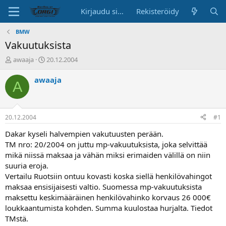
Kirjaudu sisään
Rekisteröidy
BMW
Vakuutuksista
K
A
awaaja
20.12.2004
e
l
s
o
awaaja
A
k
i
u
t
s
u
t
s
20.12.2004
#1
e
p
l
ä
Dakar kyseli halvempien vakutuusten perään.
u
i
TM nro: 20/2004 on juttu mp-vakuutuksista, joka selvittää
n
v
mikä niissä maksaa ja vähän miksi erimaiden välillä on niin
a
ä
suuria eroja.
l
Vertailu Ruotsiin ontuu kovasti koska siellä henkilövahingot
o
maksaa ensisijaisesti valtio. Suomessa mp-vakuutuksista
i
t
maksettu keskimääräinen henkilövahinko korvaus 26 000€
t
loukkaantumista kohden. Summa kuulostaa hurjalta. Tiedot
a
TMstä.
j