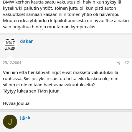
BMW kerhon kautta saatu vakuutus oli halvin kun syksyllä
a
kyselin/kilpailutin yhtiöt. Toinen juttu oli kun pisti auton
vakuutkset samaan kasaan niin toinen yhtiö oli halvempi.
Muuten idea yhtiöiden kilpailuttamisesta on hyvä. Itse ainakin
sain tingattua hintoja muutaman kympin alas.
dakar
25.12.2004
#2
Vai niin että henkilövahingot eivät makseta vakuutuksilla
ruotsissa. Siis jos yksin suistuu tieltä eikä kaskoa ole, niin
silloin ei ole mitään haettavaa vakuutukselta?
Täytyy lukea sen TM:n jutun.
Hyvää Joulua!
J@ck
J