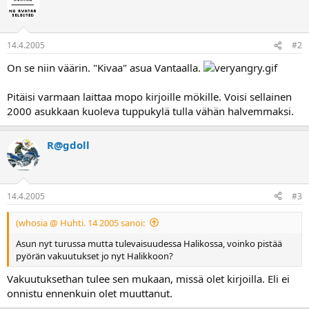
a
14.4.2005
#2
On se niin väärin. "Kivaa" asua Vantaalla.
Pitäisi varmaan laittaa mopo kirjoille mökille. Voisi sellainen
2000 asukkaan kuoleva tuppukylä tulla vähän halvemmaksi.
R@gdoll
14.4.2005
#3
(whosia @ Huhti. 14 2005 sanoi:
Asun nyt turussa mutta tulevaisuudessa Halikossa, voinko pistää
pyörän vakuutukset jo nyt Halikkoon?
Vakuutuksethan tulee sen mukaan, missä olet kirjoilla. Eli ei
onnistu ennenkuin olet muuttanut.