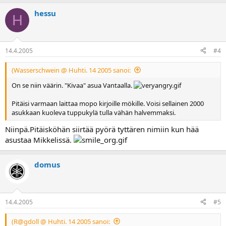
hessu
H
14.4.2005
#4
(Wasserschwein @ Huhti. 14 2005 sanoi:
On se niin väärin. "Kivaa" asua Vantaalla.
Pitäisi varmaan laittaa mopo kirjoille mökille. Voisi sellainen 2000
asukkaan kuoleva tuppukylä tulla vähän halvemmaksi.
Niinpä.Pitäisköhän siirtää pyörä tyttären nimiin kun hää
asustaa Mikkelissä.
domus
14.4.2005
#5
(R@gdoll @ Huhti. 14 2005 sanoi: