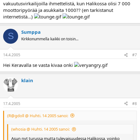
vakuutusvirkailijoilla ihmettelistä, kun Halikossa olisi 7 000
moottoripyörää ja asukkaita 1000?? (en tarkistanut
internetistä...)
Sumppa
S
Kirkkonummella kaikki on toisin...
14.4.2005
#7
Hei Keravalla se vasta kivaa onki
klain
17.4.2005
#8
(R@gdoll @ Huhti. 14 2005 sanoi:
(whosia @ Huhti. 14 2005 sanoi:
Asun nyt turussa mutta tulevaisuudessa Halikossa, voinko