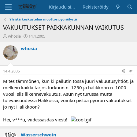
Kirjaudu sisään
Rekisteröidy
Yleistä keskustelua moottoripyöräilystä
VAKUUTUKSET PAIKKAKUNNAN VAIKUTUS
K
A
whosia
14.4.2005
e
l
s
o
whosia
k
i
u
t
s
u
t
s
14.4.2005
#1
e
p
l
ä
Mites tämmönen, kun kilpailutin tossa juuri vakuutusyhtiöt, ja
u
i
melkein kaikki tarjos turkuun n. 1250 ja halikkoon n. 1000
n
v
vuosi, siis liikennevakuutus. Asun nyt turussa mutta
a
ä
tulevaisuudessa Halikossa, voinko pistää pyörän vakuutukset
l
jo nyt Halikkoon?
o
i
t
Hei, v***u, viidessasdas viesti!
t
a
Wasserschwein
j