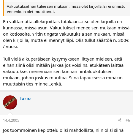
Vakuutuksethan tulee sen mukaan, missä olet kirjoilla. Eli ei onnistu
ennenkuin olet muuttanut.
En välttämättä allekirjoittais totakaan...itse olen kirjoilla eri
kunnassa, missä asun. Vakuutukset menee sen mukaan missä
on kotiosoite. Yritin tingata vakuutuksia sen mukaan, missä
olen kirjoilla, mutta ei mennyt läpi. Olis tullut säästöä n. 300€
/ vuosi.
Tuli vielä alkuperäiseen kysymykseen liittyen mieleen, että
eihän siinä olisi mitään järkeä jos voisi ns. etukäteen laittaa
vakuutukset menemään sen kunnan hintaluokituksen
mukaan, johon joskus muuttaa. Siinä tapauksessa minäkin
muuttaisin ties minne...ehkä.
lario
14.4.2005
#6
Jos tuommoinen keplottelu olisi mahdollista, niin olisi siinä