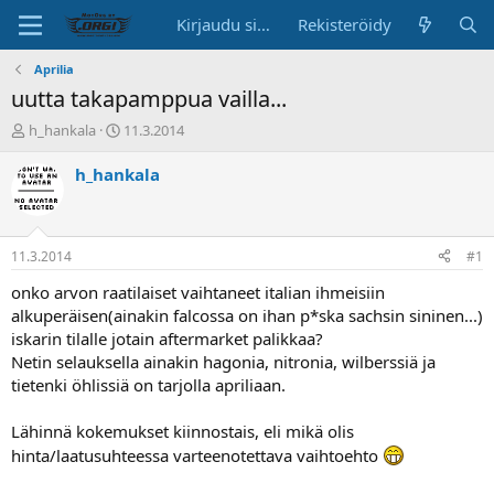
Kirjaudu sisään
Rekisteröidy
Aprilia
uutta takapamppua vailla...
K
A
h_hankala
11.3.2014
e
l
s
o
h_hankala
k
i
u
t
s
u
t
s
11.3.2014
#1
e
p
l
ä
onko arvon raatilaiset vaihtaneet italian ihmeisiin
u
i
alkuperäisen(ainakin falcossa on ihan p*ska sachsin sininen...)
n
v
iskarin tilalle jotain aftermarket palikkaa?
a
ä
Netin selauksella ainakin hagonia, nitronia, wilberssiä ja
l
tietenki öhlissiä on tarjolla apriliaan.
o
i
t
Lähinnä kokemukset kiinnostais, eli mikä olis
t
hinta/laatusuhteessa varteenotettava vaihtoehto
a
j