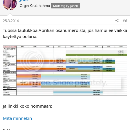
Orgin Keulahahmo
MotOrg ry jäsen
25.3.2014
#6
Tuossa taulukkoa Aprilian osanumeroista, jos hamuilee vaikka
käytettyä öölaria.
Ja linkki koko hommaan:
Mitä minnekin