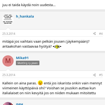
juu ei taida käydä noin uudesta...
h_hankala
25.3.2014
#4
mitäpä jos vaihtais vaan pelkän jousen (jäykempään)?
antaakohan vastaavaa hyötyä?
Mika91
M
MotOrg ry jäsen
25.3.2014
#5
Kallein on aina paras.
entä jos iskarista onkin vain mennyt
viimeinen käyttöpäivä ohi? Voishan se jousikin auttaa kun
italialaiset on niin kevyitä jos on niiden mukaan mitoitettu
JMH