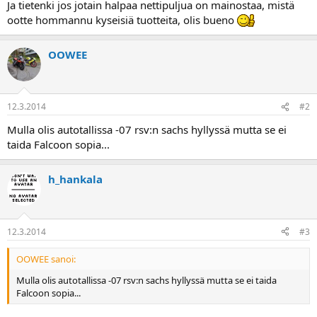
Ja tietenki jos jotain halpaa nettipuljua on mainostaa, mistä
a
ootte hommannu kyseisiä tuotteita, olis bueno
OOWEE
12.3.2014
#2
Mulla olis autotallissa -07 rsv:n sachs hyllyssä mutta se ei
taida Falcoon sopia...
h_hankala
12.3.2014
#3
OOWEE sanoi:
Mulla olis autotallissa -07 rsv:n sachs hyllyssä mutta se ei taida
Falcoon sopia...