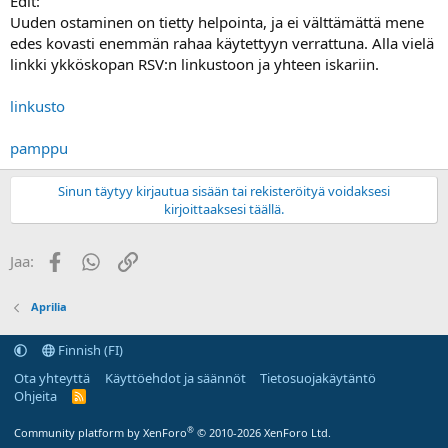
Edit:
Uuden ostaminen on tietty helpointa, ja ei välttämättä mene
edes kovasti enemmän rahaa käytettyyn verrattuna. Alla vielä
linkki ykköskopan RSV:n linkustoon ja yhteen iskariin.
linkusto
pamppu
Sinun täytyy kirjautua sisään tai rekisteröityä voidaksesi
kirjoittaaksesi täällä.
Facebook
WhatsApp
Linkki
Jaa:
Aprilia
Finnish (FI)
Ota yhteyttä
Käyttöehdot ja säännöt
Tietosuojakäytäntö
Ohjeita
R
S
S
®
Community platform by XenForo
© 2010-2026 XenForo Ltd.