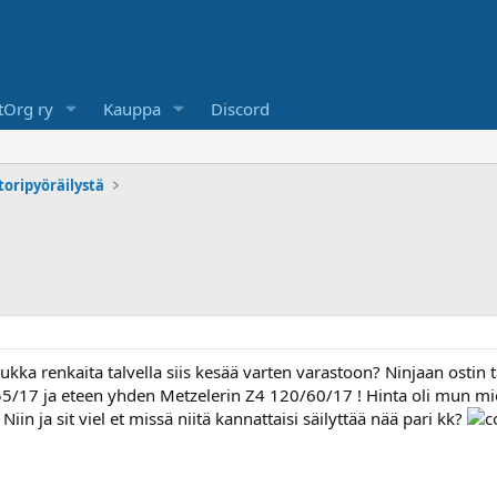
Org ry
Kauppa
Discord
toripyöräilystä
rukka renkaita talvella siis kesää varten varastoon? Ninjaan osti
/17 ja eteen yhden Metzelerin Z4 120/60/17 ! Hinta oli mun mie
 Niin ja sit viel et missä niitä kannattaisi säilyttää nää pari kk?