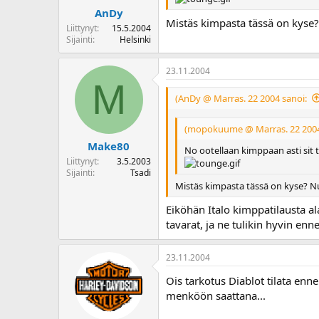
AnDy
Mistäs kimpasta tässä on kyse?
Liittynyt
15.5.2004
Sijainti
Helsinki
23.11.2004
M
(AnDy @ Marras. 22 2004 sanoi:
(mopokuume @ Marras. 22 2004
Make80
No ootellaan kimppaan asti sit t
Liittynyt
3.5.2003
Sijainti
Tsadi
Mistäs kimpasta tässä on kyse? Nu
Eiköhän Italo kimppatilausta a
tavarat, ja ne tulikin hyvin en
23.11.2004
Ois tarkotus Diablot tilata enne
menköön saattana...