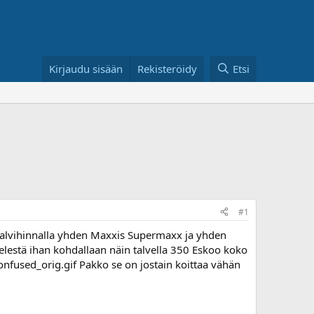
Kirjaudu sisään
Rekisteröidy
Etsi
#1
n talvihinnalla yhden Maxxis Supermaxx ja yhden
lestä ihan kohdallaan näin talvella 350 Eskoo koko
Pakko se on jostain koittaa vähän