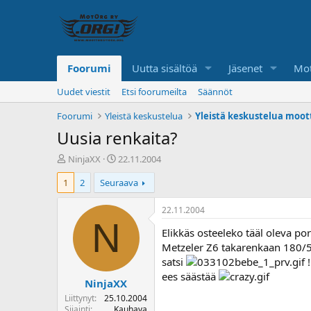
Foorumi
Uutta sisältöä
Jäsenet
Mot
Uudet viestit
Etsi foorumeilta
Säännöt
Foorumi
Yleistä keskustelua
Yleistä keskustelua moot
Uusia renkaita?
K
A
NinjaXX
22.11.2004
e
l
1
2
Seuraava
s
o
k
i
u
t
22.11.2004
s
u
N
Elikkäs osteeleko tääl oleva po
t
s
e
p
Metzeler Z6 takarenkaan 180/55
l
ä
satsi
!
u
i
ees säästää
NinjaXX
n
v
a
ä
Liittynyt
25.10.2004
l
Sijainti
Kauhava