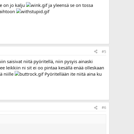
e on jo kalju
ja yleensä se on tossa
vaihtoon
#5
n saisivat niitä pyöritellä, niin pysyis ainaski
ee leikkiin ni sit ei oo pintaa kesällä enää olleskaan
ä niille
Pyöritellään ite niitä aina ku
#6