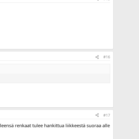
#16
#17
leensä renkaat tulee hankittua liikkeestä suoraa alle