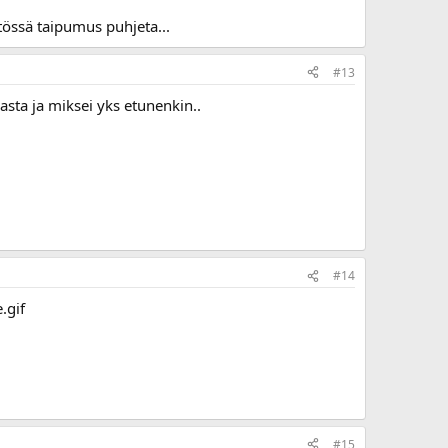
ytössä taipumus puhjeta...
#13
asta ja miksei yks etunenkin..
#14
#15