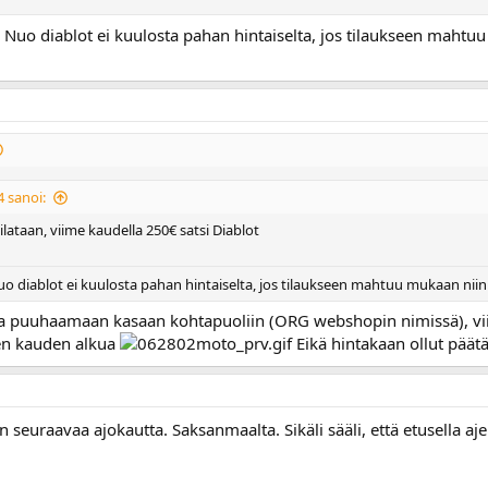
 Nuo diablot ei kuulosta pahan hintaiselta, jos tilaukseen mahtuu
 sanoi:
ilataan, viime kaudella 250€ satsi Diablot
o diablot ei kuulosta pahan hintaiselta, jos tilaukseen mahtuu mukaan niin 
la puuhaamaan kasaan kohtapuoliin (ORG webshopin nimissä), viim
nen kauden alkua
Eikä hintakaan ollut pää
n seuraavaa ajokautta. Saksanmaalta. Sikäli sääli, että etusella aje