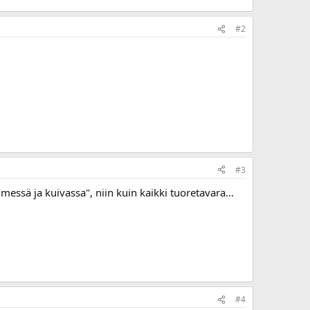
#2
#3
imessä ja kuivassa", niin kuin kaikki tuoretavara...
#4