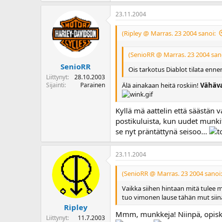
23.11.2004
(Ripley @ Marras. 23 2004 sanoi:
(SenioRR @ Marras. 23 2004 san
SenioRR
Ois tarkotus Diablot tilata enne
Liittynyt
28.10.2003
Älä ainakaan heitä roskiin!
Vähäv
Sijainti
Parainen
Kyllä mä aattelin että säästän
postikuluista, kun uudet munk
se nyt präntättynä seisoo...
23.11.2004
(SenioRR @ Marras. 23 2004 sanoi:
Vaikka siihen hintaan mitä tule
tuo vimonen lause tähän mut siinä
Ripley
Mmm, munkkeja! Niinpä, opiske
Liittynyt
11.7.2003