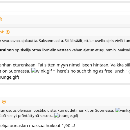
oi:
n seuraavaa ajokautta. Saksanmaalta. Sikäli sääli, että etusella ajelis vielä 
arainen
opiskelija ottaa ilomielin vastaan vähän ajetun etugummin. Maksaisin
 vanhan eturenkaan. Tai sitten myyn nimelliseen hintaan. Vaikka 
it on Suomessa.
"There´s no such thing as free lunch."
)
e mun osuus olemaan postikuluista, kun uudet munkit on Suomessa.
pä se nyt präntättynä seisoo...
)
lijalounaskin maksaa huikeat 1,90...!