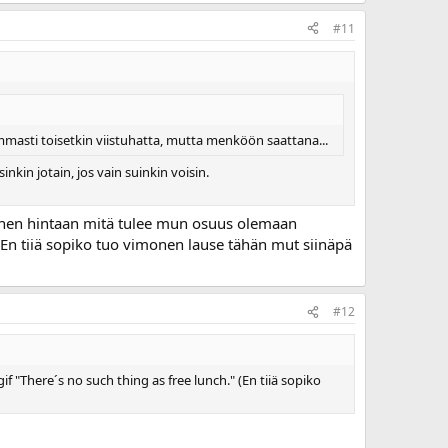
#11
kummasti toisetkin viistuhatta, mutta menköön saattana...
kin jotain, jos vain suinkin voisin.
siihen hintaan mitä tulee mun osuus olemaan
 (En tiiä sopiko tuo vimonen lause tähän mut siinäpä
#12
"There´s no such thing as free lunch." (En tiiä sopiko