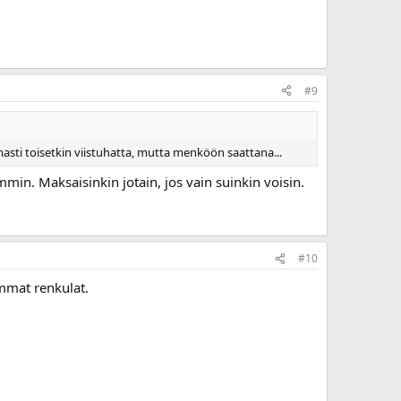
#9
mmasti toisetkin viistuhatta, mutta menköön saattana...
min. Maksaisinkin jotain, jos vain suinkin voisin.
#10
emmat renkulat.