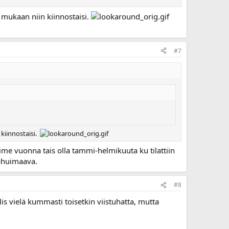
 mukaan niin kiinnostaisi.
#7
kiinnostaisi.
e vuonna tais olla tammi-helmikuuta ku tilattiin
tähuimaava.
#8
lis vielä kummasti toisetkin viistuhatta, mutta