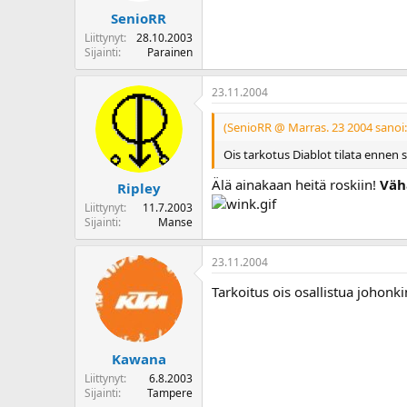
SenioRR
Liittynyt
28.10.2003
Sijainti
Parainen
23.11.2004
(SenioRR @ Marras. 23 2004 sanoi:
Ois tarkotus Diablot tilata ennen 
Älä ainakaan heitä roskiin!
Väh
Ripley
Liittynyt
11.7.2003
Sijainti
Manse
23.11.2004
Tarkoitus ois osallistua johon
Kawana
Liittynyt
6.8.2003
Sijainti
Tampere