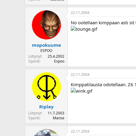
o
i
22.11.2004
t
t
No ootellaan kimppaan asti sit 
a
j
a
mopokuume
ESPOO
Liittynyt
25.4.2002
Sijainti
Espoo
22.11.2004
Kimppatilausta odotellaan. Z6 18
Ripley
Liittynyt
11.7.2003
Sijainti
Manse
22.11.2004