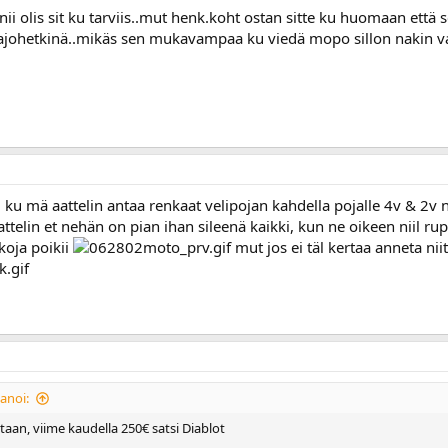
ii olis sit ku tarviis..mut henk.koht ostan sitte ku huomaan että s
johetkinä..mikäs sen mukavampaa ku viedä mopo sillon nakin 
l ku mä aattelin antaa renkaat velipojan kahdella pojalle 4v & 2v nii
attelin et nehän on pian ihan sileenä kaikki, kun ne oikeen niil rup
koja poikii
mut jos ei täl kertaa anneta niit
anoi:
taan, viime kaudella 250€ satsi Diablot