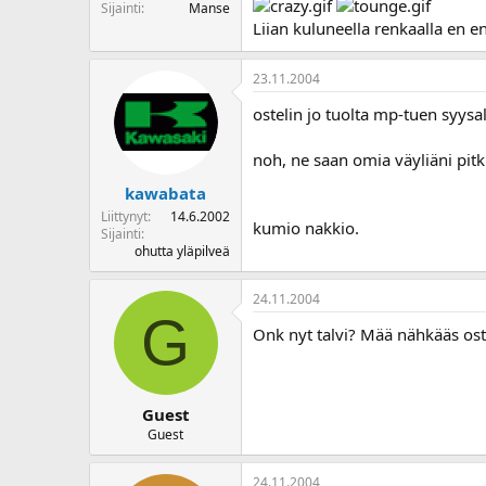
Sijainti
Manse
Liian kuluneella renkaalla en en
23.11.2004
ostelin jo tuolta mp-tuen syysa
noh, ne saan omia väyliäni pitki
kawabata
Liittynyt
14.6.2002
kumio nakkio.
Sijainti
ohutta yläpilveä
24.11.2004
G
Onk nyt talvi? Mää nähkääs ost
Guest
Guest
24.11.2004