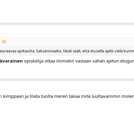
seuraavaa ajokautta. Saksanmaalta. Sikäli sääli, että etusella ajelis vielä ku
ävarainen
opiskelija ottaa ilomielin vastaan vähän ajetun etugum
kin kimppaan ja tilata tuolta meren takaa mitä luultavammin mol