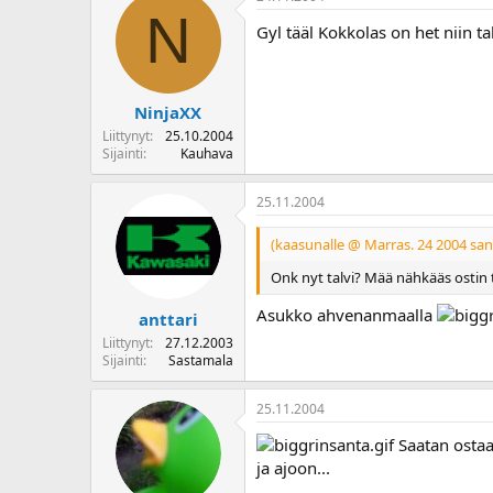
N
Gyl tääl Kokkolas on het niin tal
NinjaXX
Liittynyt
25.10.2004
Sijainti
Kauhava
25.11.2004
(kaasunalle @ Marras. 24 2004 san
Onk nyt talvi? Mää nähkääs ostin
Asukko ahvenanmaalla
anttari
Liittynyt
27.12.2003
Sijainti
Sastamala
25.11.2004
Saatan ostaa 
ja ajoon...