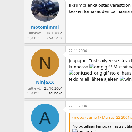
fiksumpi ehkä ostas varastoon n
kesken lomakauden parhaana a
motomimmi
Liittynyt
18.1.2004
Sijainti
Rovaniemi
22.11.2004
N
Juupajuu. Tost säilytyksestä vie
kunnossa
! Mut sit a
No ei haus
tekis mieli lähtee ajeleen
NinjaXX
Liittynyt
25.10.2004
Sijainti
Kauhava
22.11.2004
A
(mopokuume @ Marras. 22 2004 s
No ootellaan kimppaan asti sit tila