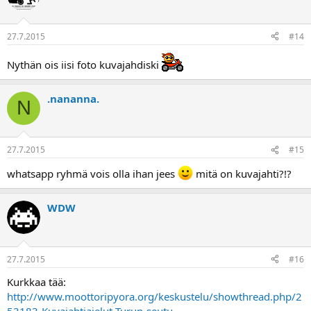
27.7.2015
#14
Nythän ois iisi foto kuvajahdiski
.nananna.
N
27.7.2015
#15
whatsapp ryhmä vois olla ihan jees
mitä on kuvajahti?!?
WDW
27.7.2015
#16
Kurkkaa tää:
http://www.moottoripyora.org/keskustelu/showthread.php/2
53183-Kuvajahtiajelut-Turun-seutu