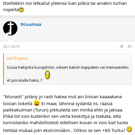
Itsellekkin noi letkailut yleensä liian pitkiä tai ainakin turhan
nopeita
9tuumaa
26.7.2015
#5
Jan76 sanoi:
Uusia hakijoita kuvajahtiin, oikeen kaksin kappalein vai meinaatteko
et porukalla hakis..?
"Monasti" pitäny jo rasti hakea mut ain liiiiiian kaaaakana
liiiiiian liiikellä
Ei maar, lähinnä sydäntä ns. rääsiä
paikkakulman (Turun) pikkuteitä sen minkä ehtii ja jaksaa.
Ehkä tot vois kuitenkin sen verta keskittyä ja tsekata, että
tunnistaisko mahdollistesti edellisen kuvan ni vois kait tuota
heittää mukaa jotn ekstriimiäkin.. Olikos se sen +80 Turku?