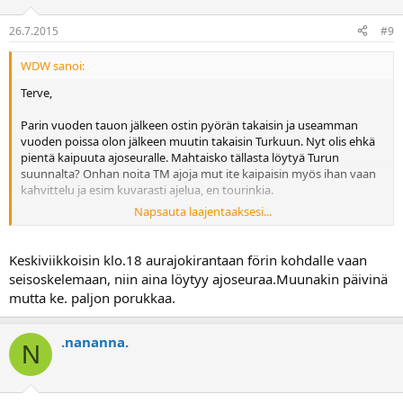
26.7.2015
#9
WDW sanoi:
Terve,
Parin vuoden tauon jälkeen ostin pyörän takaisin ja useamman
vuoden poissa olon jälkeen muutin takaisin Turkuun. Nyt olis ehkä
pientä kaipuuta ajoseuralle. Mahtaisko tällasta löytyä Turun
suunnalta? Onhan noita TM ajoja mut ite kaipaisin myös ihan vaan
kahvittelu ja esim kuvarasti ajelua, en tourinkia.
Napsauta laajentaaksesi...
Otan pyörän alle vasta enskuusta alkaen mutta ajattelin nyt
kuitenkin kysellä jo etukäteen jos Turusta löytyisi ajoseuraa. Onko
esim olemassa jotain whatsapp ryhmää jossa porukka huutelee tai
Keskiviikkoisin klo.18 aurajokirantaan förin kohdalle vaan
vastaavaa?
seisoskelemaan, niin aina löytyy ajoseuraa.Muunakin päivinä
mutta ke. paljon porukkaa.
Itse 32v mies... jos sillä merkitystä =)
.nananna.
N