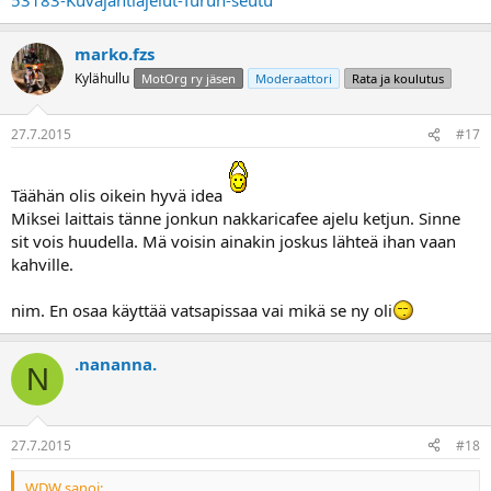
marko.fzs
Kylähullu
MotOrg ry jäsen
Moderaattori
Rata ja koulutus
27.7.2015
#17
Täähän olis oikein hyvä idea
Miksei laittais tänne jonkun nakkaricafee ajelu ketjun. Sinne
sit vois huudella. Mä voisin ainakin joskus lähteä ihan vaan
kahville.
nim. En osaa käyttää vatsapissaa vai mikä se ny oli
.nananna.
N
27.7.2015
#18
WDW sanoi: