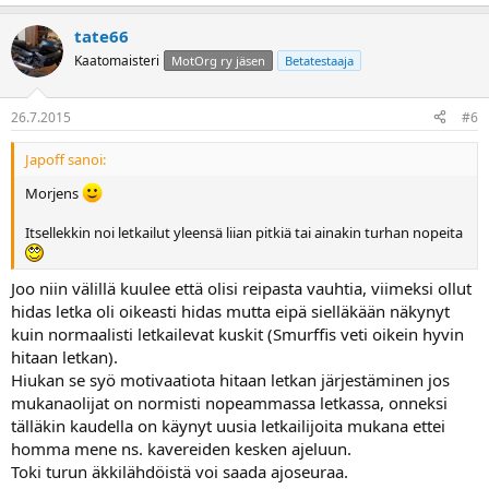
tate66
Kaatomaisteri
MotOrg ry jäsen
Betatestaaja
26.7.2015
#6
Japoff sanoi:
Morjens
Itsellekkin noi letkailut yleensä liian pitkiä tai ainakin turhan nopeita
Joo niin välillä kuulee että olisi reipasta vauhtia, viimeksi ollut
hidas letka oli oikeasti hidas mutta eipä sielläkään näkynyt
kuin normaalisti letkailevat kuskit (Smurffis veti oikein hyvin
hitaan letkan).
Hiukan se syö motivaatiota hitaan letkan järjestäminen jos
mukanaolijat on normisti nopeammassa letkassa, onneksi
tälläkin kaudella on käynyt uusia letkailijoita mukana ettei
homma mene ns. kavereiden kesken ajeluun.
Toki turun äkkilähdöistä voi saada ajoseuraa.