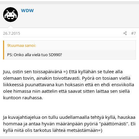
WDW
26.7.2015
#7
9tuumaa sanoi:
PS: Onko alla vielä tuo SD990?
Juu, ostin sen toissapäivänä =) Että kyllähän se tulee alla
olemaan tovin, ainakin toivottavasti. Pyörä on tosiaan viellä
liikkeessä puunattavana kun hoksasin että en ehdi ensviikolla
olee himassa niin aattelin että saavat sitten laittaa sen siellä
kuntoon rauhassa.
Ja kuvajahtiajelua on tullu uudellamaalla tehtyä kyllä, hauskaa
hommaa ja antaa hyvän määränpään pyöriä "päättömästi". Eli
kyllä niitä olis tarkotus lähteä metsästämään=)