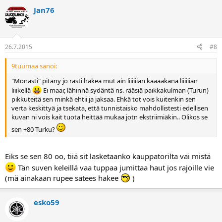
Jan76
26.7.2015
#8
9tuumaa sanoi:
"Monasti" pitäny jo rasti hakea mut ain liiiiiian kaaaakana liiiiiian
liiikellä
Ei maar, lähinnä sydäntä ns. rääsiä paikkakulman (Turun)
pikkuteitä sen minkä ehtii ja jaksaa. Ehkä tot vois kuitenkin sen
verta keskittyä ja tsekata, että tunnistaisko mahdollistesti edellisen
kuvan ni vois kait tuota heittää mukaa jotn ekstriimiäkin.. Olikos se
sen +80 Turku?
Eiks se sen 80 oo, tiiä sit lasketaanko kauppatorilta vai mistä
Tän suven keleillä vaa tuppaa jumittaa haut jos rajoille vie
(mä ainakaan rupee satees hakee
)
esko59