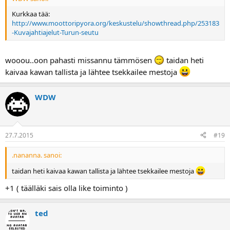
Kurkkaa tää:
http://www.moottoripyora.org/keskustelu/showthread.php/253183
-Kuvajahtiajelut-Turun-seutu
wooou..oon pahasti missannu tämmösen
taidan heti
kaivaa kawan tallista ja lähtee tsekkailee mestoja
WDW
27.7.2015
#19
.nananna. sanoi:
taidan heti kaivaa kawan tallista ja lähtee tsekkailee mestoja
+1 ( täälläki sais olla like toiminto )
ted