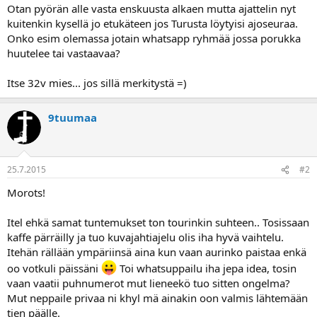
Otan pyörän alle vasta enskuusta alkaen mutta ajattelin nyt
a
kuitenkin kysellä jo etukäteen jos Turusta löytyisi ajoseuraa.
Onko esim olemassa jotain whatsapp ryhmää jossa porukka
huutelee tai vastaavaa?
Itse 32v mies... jos sillä merkitystä =)
9tuumaa
25.7.2015
#2
Morots!
Itel ehkä samat tuntemukset ton tourinkin suhteen.. Tosissaan
kaffe pärräilly ja tuo kuvajahtiajelu olis iha hyvä vaihtelu.
Itehän rällään ympäriinsä aina kun vaan aurinko paistaa enkä
oo votkuli päissäni
Toi whatsuppailu iha jepa idea, tosin
vaan vaatii puhnumerot mut lieneekö tuo sitten ongelma?
Mut neppaile privaa ni khyl mä ainakin oon valmis lähtemään
tien päälle.