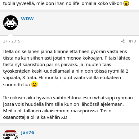
tuolla yyveellä, mie oon ihan no life lomalla koko viikon
WDW
27.7.2015
#13
Itellä on sellanen jännä tilanne että haen pyörän vasta ens
tiistaina kun siihen asti jotain menoa kokoajan. Pitäis lähtee
tästä nyt saaristoon parins päiväks. Ja muuten taas
työskentelen keski-uudellamaalla niin oon töissä rytmillä 2
vapaata, 3 töitä. Eli munkin jutut vaatii välillä etukäteen
suunnittelua
Ite näkisin aika hyvänä vaihtoehtona esim whatsapp ryhmän
jossa vois huudella ihmisille kun on lähdössä ajelemaan.
Meillä oli tällanen aikaisemmin raaseporissa. Tosin
osaanottajia oli aika vähän XD
Jan76