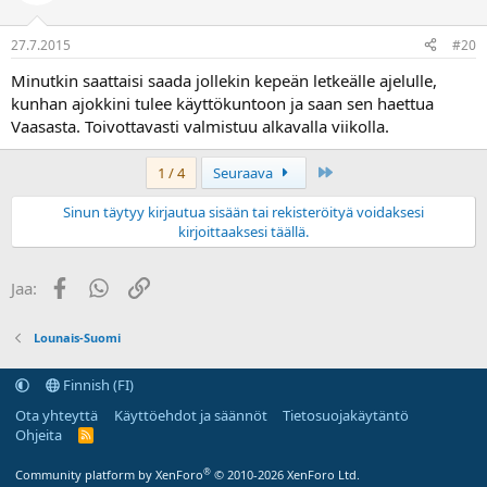
27.7.2015
#20
Minutkin saattaisi saada jollekin kepeän letkeälle ajelulle,
kunhan ajokkini tulee käyttökuntoon ja saan sen haettua
Vaasasta. Toivottavasti valmistuu alkavalla viikolla.
Last
1 / 4
Seuraava
Sinun täytyy kirjautua sisään tai rekisteröityä voidaksesi
kirjoittaaksesi täällä.
Facebook
WhatsApp
Linkki
Jaa:
Lounais-Suomi
Finnish (FI)
Ota yhteyttä
Käyttöehdot ja säännöt
Tietosuojakäytäntö
Ohjeita
R
S
S
®
Community platform by XenForo
© 2010-2026 XenForo Ltd.