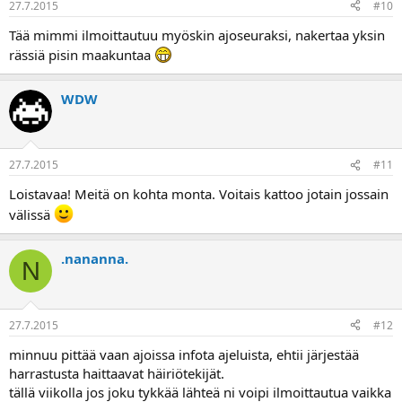
27.7.2015
#10
Tää mimmi ilmoittautuu myöskin ajoseuraksi, nakertaa yksin
rässiä pisin maakuntaa
WDW
27.7.2015
#11
Loistavaa! Meitä on kohta monta. Voitais kattoo jotain jossain
välissä
.nananna.
N
27.7.2015
#12
minnuu pittää vaan ajoissa infota ajeluista, ehtii järjestää
harrastusta haittaavat häiriötekijät.
tällä viikolla jos joku tykkää lähteä ni voipi ilmoittautua vaikka