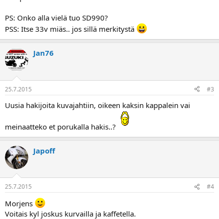
PS: Onko alla vielä tuo SD990?
PSS: Itse 33v miäs.. jos sillä merkitystä
Jan76
25.7.2015
#3
Uusia hakijoita kuvajahtiin, oikeen kaksin kappalein vai
meinaatteko et porukalla hakis..?
Japoff
25.7.2015
#4
Morjens
Voitais kyl joskus kurvailla ja kaffetella.