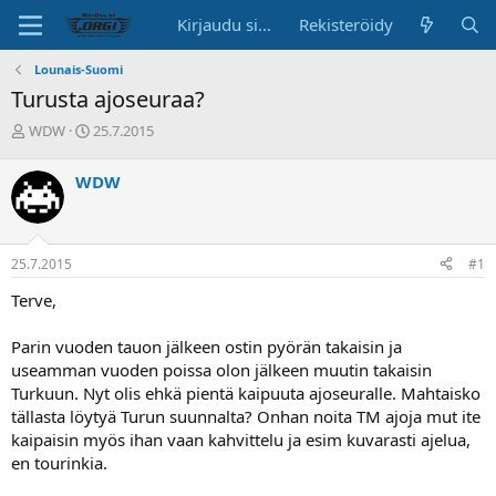
Kirjaudu sisään
Rekisteröidy
Lounais-Suomi
Turusta ajoseuraa?
K
A
WDW
25.7.2015
e
l
s
o
WDW
k
i
u
t
s
u
t
s
25.7.2015
#1
e
p
l
ä
Terve,
u
i
n
v
Parin vuoden tauon jälkeen ostin pyörän takaisin ja
a
ä
useamman vuoden poissa olon jälkeen muutin takaisin
l
o
Turkuun. Nyt olis ehkä pientä kaipuuta ajoseuralle. Mahtaisko
i
tällasta löytyä Turun suunnalta? Onhan noita TM ajoja mut ite
t
kaipaisin myös ihan vaan kahvittelu ja esim kuvarasti ajelua,
t
en tourinkia.
a
j