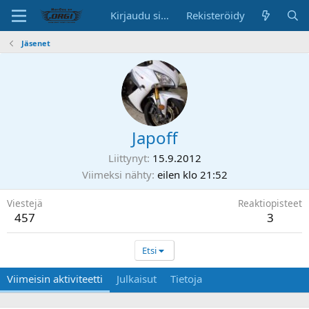
Kirjaudu sisään
Rekisteröidy
Jäsenet
Japoff
Liittynyt
15.9.2012
Viimeksi nähty
eilen klo 21:52
Viestejä
Reaktiopisteet
457
3
Etsi
Viimeisin aktiviteetti
Julkaisut
Tietoja