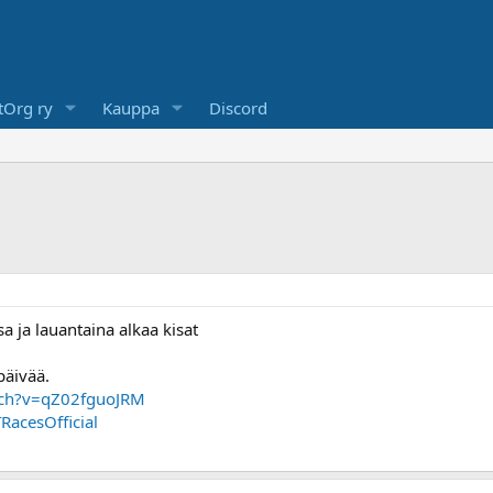
Org ry
Kauppa
Discord
a ja lauantaina alkaa kisat
päivää.
tch?v=qZ02fguoJRM
acesOfficial