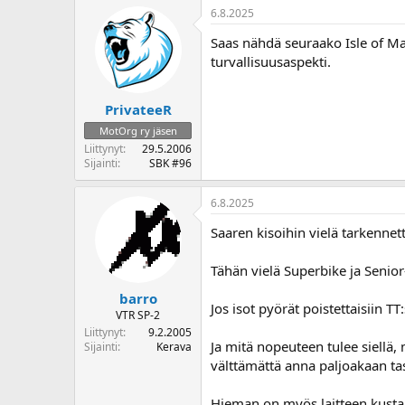
6.8.2025
Saas nähdä seuraako Isle of Man
turvallisuusaspekti.
PrivateeR
MotOrg ry jäsen
Liittynyt
29.5.2006
Sijainti
SBK #96
6.8.2025
Saaren kisoihin vielä tarkennett
Tähän vielä Superbike ja Senior
barro
Jos isot pyörät poistettaisiin TT
VTR SP-2
Liittynyt
9.2.2005
Ja mitä nopeuteen tulee siellä,
Sijainti
Kerava
välttämättä anna paljoakaan tas
Hieman on myös laitteen kusta