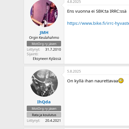
4.8.2025
o
i
Ens vuonna ei SBK:ta IRRC:ssä
t
t
https://www.bike.fi/irrc-hyvas
a
j
JMH
a
Orgin Keulahahmo
MotOrg ry jäsen
Liittynyt
31.7.2010
Sijainti
Eksyneen Kylässä
5.8.2025
On kyllä ihan naurettavaa
IhQda
MotOrg ry jäsen
Rata ja koulutus
Liittynyt
20.4.2021