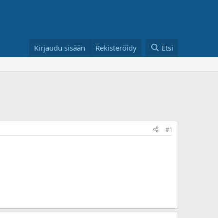
Kirjaudu sisään
Rekisteröidy
Etsi
#1