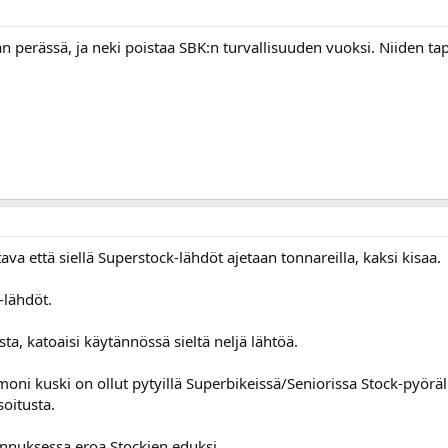
 perässä, ja neki poistaa SBK:n turvallisuuden vuoksi. Niiden tapa
ava että siellä Superstock-lähdöt ajetaan tonnareilla, kaksi kisaa.
-lähdöt.
:sta, katoaisi käytännössä sieltä neljä lähtöä.
 moni kuski on ollut pytyillä Superbikeissä/Seniorissa Stock-pyörä
oitusta.
nnuksessa eroa Stockien eduksi.