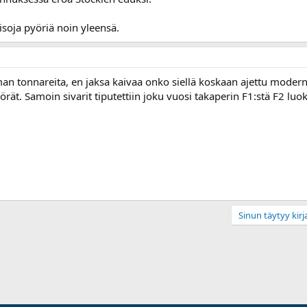
isoja pyöriä noin yleensä.
 tonnareita, en jaksa kaivaa onko siellä koskaan ajettu moderneil
t. Samoin sivarit tiputettiin joku vuosi takaperin F1:stä F2 luoka
Sinun täytyy kirja