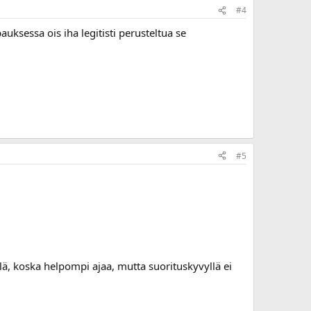
#4
uksessa ois iha legitisti perusteltua se
#5
llä, koska helpompi ajaa, mutta suorituskyvyllä ei