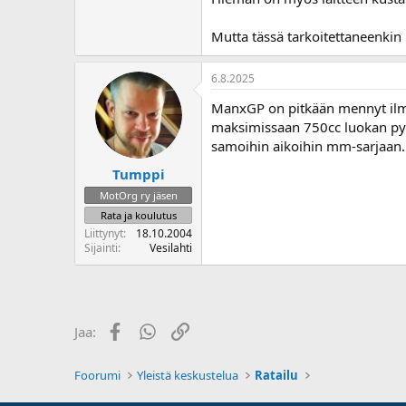
Mutta tässä tarkoitettaneenkin 
6.8.2025
ManxGP on pitkään mennyt ilman
maksimissaan 750cc luokan pyörä
samoihin aikoihin mm-sarjaan.
Tumppi
MotOrg ry jäsen
Rata ja koulutus
Liittynyt
18.10.2004
Sijainti
Vesilahti
Facebook
WhatsApp
Linkki
Jaa:
Foorumi
Yleistä keskustelua
Ratailu