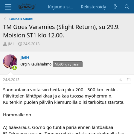
Kirjaudu sisään
Rekisteröidy
Lounais-Suomi
TM Goes Varamies (Slight Return), su 29.9.
Moision ST1 klo 12.00.
K
A
JMH
24.9.2013
e
l
s
o
JMH
k
i
Orgin Keulahahmo
MotOrg ry jäsen
u
t
s
u
t
s
24.9.2013
#1
e
p
l
ä
Sunnuntaina voitaisiin heittää joku 200 - 300 km lenkki.
u
i
Päivittelen lähtöpaikkaa ja aikaa tuossa myöhemmin.
n
v
Kuitenkin puolen päivän kiemuroilla olisi tarkoitus startata.
a
ä
l
o
Hommalle on
i
t
A) Säävaraus. Go/no go tuntia paria ennen lähtöaikaa
t
B) Tekninen varaus. Taunon pitää sartata aamukylmällä (tai