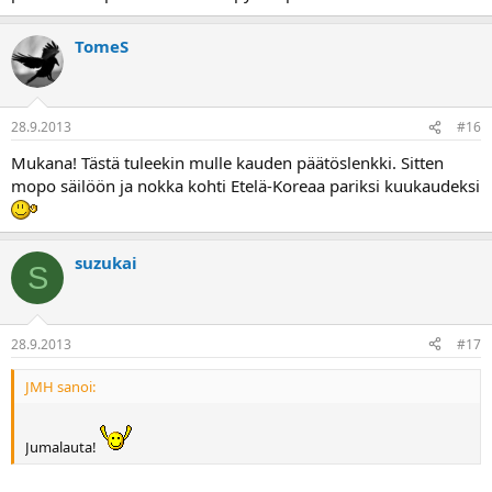
TomeS
28.9.2013
#16
Mukana! Tästä tuleekin mulle kauden päätöslenkki. Sitten
mopo säilöön ja nokka kohti Etelä-Koreaa pariksi kuukaudeksi
suzukai
S
28.9.2013
#17
JMH sanoi:
Jumalauta!