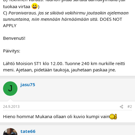
a
tuokaa virtaa
)
j
a
C)
Paronivaraus. Jos se sikiävä vakihirmu joutaakin ajelemaan
sunnuntaina, niin mennään härnäämään sitä.
DOES NOT
APPLY
Benvenuti!
Päivitys:
Lähtö Moision ST1 klo 12.00. Tuonne 240 km nurkille reitti
meni. Ajetaan, pidetään taukoja, jauhetaan paskaa jne.
jasu75
J
24.9.2013
#2
Hieno homma! Mukana ollaan oli kuvio kumpi vain
tate66