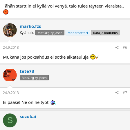
Tähän starttiin ei kyllä voi venyä, talo tulee täyteen vieraista..
marko.fzs
Kylähullu
MotOrg ry jäsen
Moderaattori
Rata ja koulutus
24.9.2013
#6
Mukana jos poksahdus ei sotke aikatauluja
tete73
MotOrg ry jäsen
24.9.2013
#7
Ei pääse! Ne on ne työt!
suzukai
S