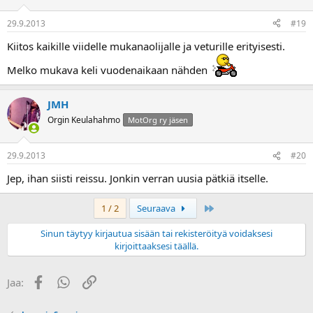
29.9.2013
#19
Kiitos kaikille viidelle mukanaolijalle ja veturille erityisesti.
Melko mukava keli vuodenaikaan nähden
JMH
Orgin Keulahahmo
MotOrg ry jäsen
29.9.2013
#20
Jep, ihan siisti reissu. Jonkin verran uusia pätkiä itselle.
Last
1 / 2
Seuraava
Sinun täytyy kirjautua sisään tai rekisteröityä voidaksesi
kirjoittaaksesi täällä.
Facebook
WhatsApp
Linkki
Jaa: