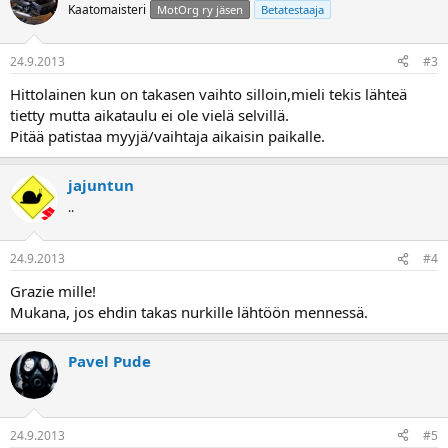
Kaatomaisteri
MotOrg ry jäsen
Betatestaaja
24.9.2013
#3
Hittolainen kun on takasen vaihto silloin,mieli tekis lähteä
tietty mutta aikataulu ei ole vielä selvillä.
Pitää patistaa myyjä/vaihtaja aikaisin paikalle.
jajuntun
..
24.9.2013
#4
Grazie mille!
Mukana, jos ehdin takas nurkille lähtöön mennessä.
Pavel Pude
24.9.2013
#5