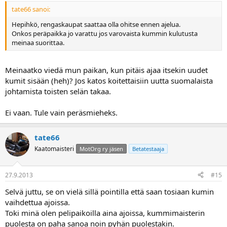
tate66 sanoi:
Hepihkö, rengaskaupat saattaa olla ohitse ennen ajelua.
Onkos peräpaikka jo varattu jos varovaista kummin kulutusta
meinaa suorittaa.
Meinaatko viedä mun paikan, kun pitäis ajaa itsekin uudet
kumit sisään (heh)? Jos katos koitettaisiin uutta suomalaista
johtamista toisten selän takaa.
Ei vaan. Tule vain peräsmieheks.
tate66
Kaatomaisteri
MotOrg ry jäsen
Betatestaaja
27.9.2013
#15
Selvä juttu, se on vielä sillä pointilla että saan tosiaan kumin
vaihdettua ajoissa.
Toki minä olen pelipaikoilla aina ajoissa, kummimaisterin
puolesta on paha sanoa noin pyhän puolestakin.