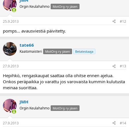
JMH
Orgin Keulahahmo
MotOrg ry jäsen
25.9.2013
#12
pomps... avausviestiä päivitetty.
tate66
Kaatomaisteri
MotOrg ry jäsen
Betatestaaja
27.9.2013
#13
Hepihkö, rengaskaupat saattaa olla ohitse ennen ajelua.
Onkos peräpaikka jo varattu jos varovaista kummin kulutusta
meinaa suorittaa.
JMH
Orgin Keulahahmo
MotOrg ry jäsen
27.9.2013
#14