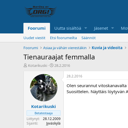
Foorumi
Uutta sisältöä
Jäsenet
Mot
Uudet viestit
Etsi foorumeilta
Säännöt
Foorumi
Asiaa ja vähän vierestäkin
Kuvia ja videoita
Tienauraajat femmalla
K
A
Kotarikuski
28.2.2016
e
l
s
o
28.2.2016
k
i
Olen seurannut vitoskanavalta t
u
t
s
u
Suosittelen. Näyttäis löytyvän 
t
s
e
p
Kotarikuski
l
ä
u
i
Betatestaaja
n
v
Liittynyt
28.12.2009
a
ä
Sijainti
Jyväskylä
l