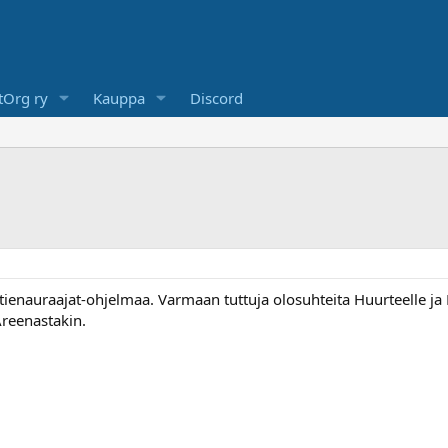
Org ry
Kauppa
Discord
ienauraajat-ohjelmaa. Varmaan tuttuja olosuhteita Huurteelle ja Ni
Areenastakin.