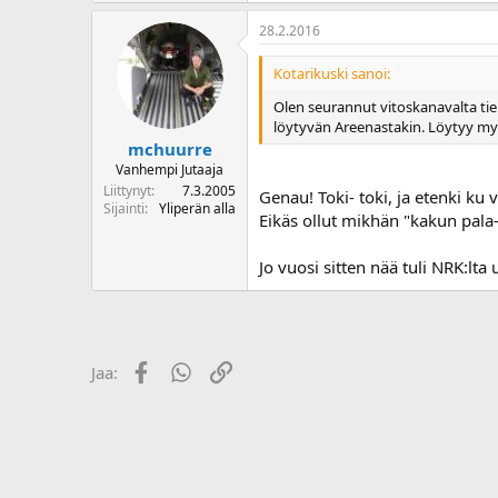
o
28.2.2016
i
t
Kotarikuski sanoi:
t
a
Olen seurannut vitoskanavalta tien
j
löytyvän Areenastakin. Löytyy my
a
mchuurre
Vanhempi Jutaaja
Liittynyt
7.3.2005
Genau! Toki- toki, ja etenki ku v
Sijainti
Yliperän alla
Eikäs ollut mikhän "kakun pala-
Jo vuosi sitten nää tuli NRK:lta
Facebook
WhatsApp
Linkki
Jaa: