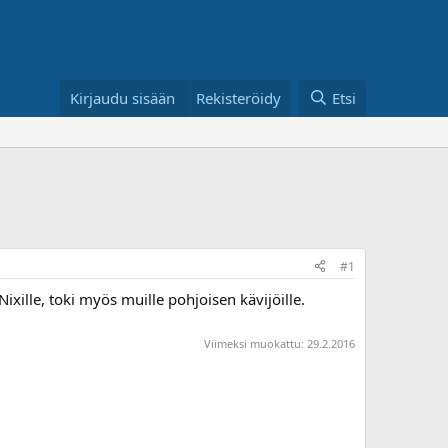
Kirjaudu sisään
Rekisteröidy
Etsi
#1
xille, toki myös muille pohjoisen kävijöille.
Viimeksi muokattu:
29.2.2016