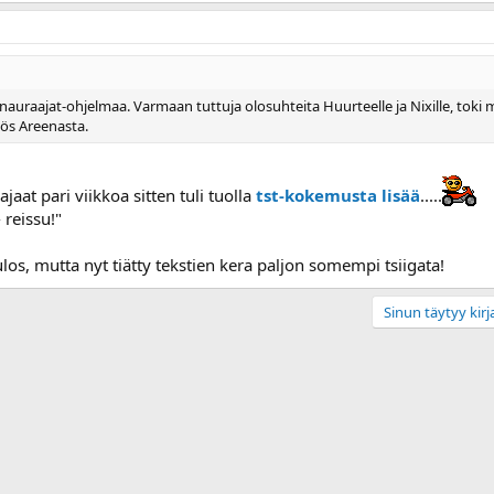
auraajat-ohjelmaa. Varmaan tuttuja olosuhteita Huurteelle ja Nixille, toki my
ös Areenasta.
ajaat pari viikkoa sitten tuli tuolla
tst-kokemusta lisää
.....
 reissu!"
 ulos, mutta nyt tiätty tekstien kera paljon somempi tsiigata!
Sinun täytyy kirja