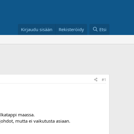
Kirjaudu sisään
Rekisteröidy
Etsi
#1
alkatappi maassa.
a johdot, mutta ei vaikutusta asiaan.