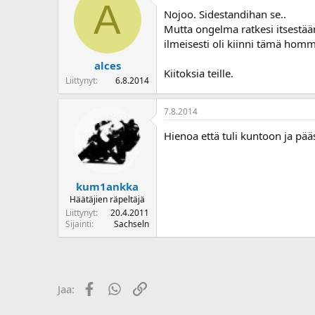
A
Nojoo. Sidestandihan se..
Mutta ongelma ratkesi itsestään 
ilmeisesti oli kiinni tämä homm
alces
Kiitoksia teille.
Liittynyt
6.8.2014
7.8.2014
Hienoa että tuli kuntoon ja pä
kum1ankka
Häätäjien räpeltäjä
Liittynyt
20.4.2011
Sijainti
Sachseln
Facebook
WhatsApp
Linkki
Jaa: