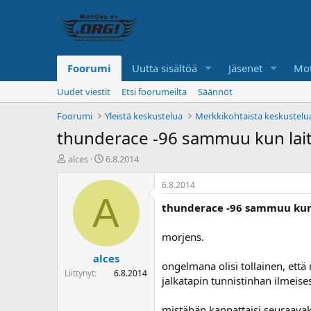
Foorumi
Uutta sisältöä
Jäsenet
Mot
Uudet viestit
Etsi foorumeilta
Säännöt
Foorumi
Yleistä keskustelua
Merkkikohtaista keskustelu
thunderace -96 sammuu kun lait
K
A
alces
6.8.2014
e
l
s
o
6.8.2014
k
i
A
thunderace -96 sammuu kun 
u
t
s
u
t
s
morjens.
e
p
alces
l
ä
ongelmana olisi tollainen, että
u
i
Liittynyt
6.8.2014
jalkatapin tunnistinhan ilmeisest
n
v
a
ä
l
mistähän kannattaisi seuraavak