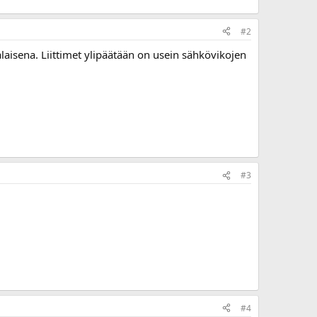
#2
laisena. Liittimet ylipäätään on usein sähkövikojen
#3
#4