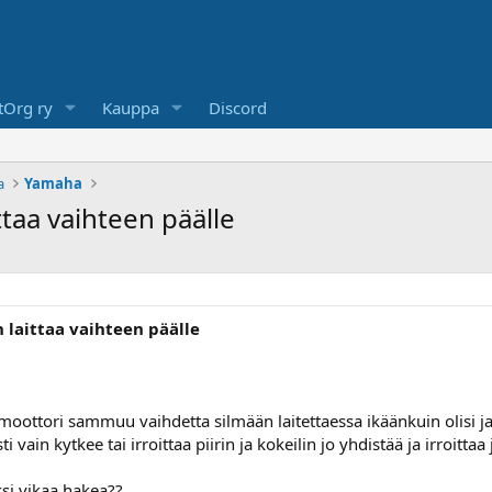
Org ry
Kauppa
Discord
a
Yamaha
taa vaihteen päälle
laittaa vaihteen päälle
 moottori sammuu vaihdetta silmään laitettaessa ikäänkuin olisi j
i vain kytkee tai irroittaa piirin ja kokeilin jo yhdistää ja irroitta
si vikaa hakea??