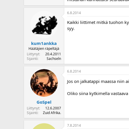
o
i
6.8.2014
t
t
Kaikki liittimet mitkä tuohon k
a
syy.
j
a
kum1ankka
Häätäjien räpeltäjä
Liittynyt
20.4.2011
Sijainti
Sachseln
6.8.2014
Jos on jalkatappi maassa niin ai
Oliko siina kytkimella vastaava 
GoSpel
Liittynyt
12.6.2007
Sijainti
Zuid Afrika.
7.8.2014