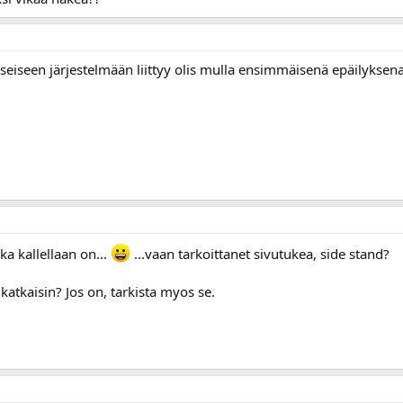
yseiseen järjestelmään liittyy olis mulla ensimmäisenä epäilyksena
ka kallellaan on...
...vaan tarkoittanet sivutukea, side stand?
katkaisin? Jos on, tarkista myos se.