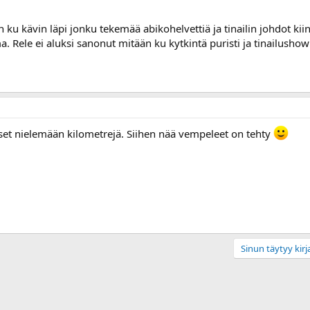
ku kävin läpi jonku tekemää abikohelvettiä ja tinailin johdot kiinn
a. Rele ei aluksi sanonut mitään ku kytkintä puristi ja tinailushow
äset nielemään kilometrejä. Siihen nää vempeleet on tehty
Sinun täytyy kirja