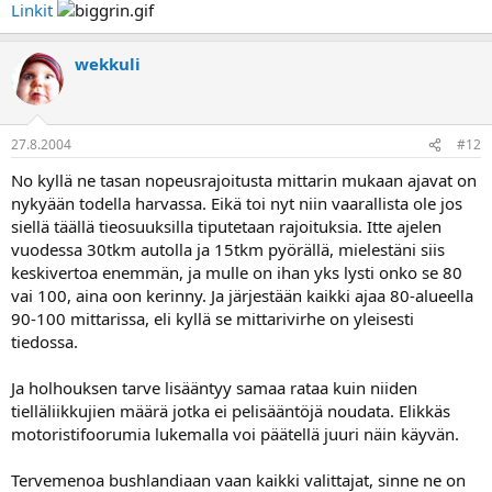
Linkit
wekkuli
27.8.2004
#12
No kyllä ne tasan nopeusrajoitusta mittarin mukaan ajavat on
nykyään todella harvassa. Eikä toi nyt niin vaarallista ole jos
siellä täällä tieosuuksilla tiputetaan rajoituksia. Itte ajelen
vuodessa 30tkm autolla ja 15tkm pyörällä, mielestäni siis
keskivertoa enemmän, ja mulle on ihan yks lysti onko se 80
vai 100, aina oon kerinny. Ja järjestään kaikki ajaa 80-alueella
90-100 mittarissa, eli kyllä se mittarivirhe on yleisesti
tiedossa.
Ja holhouksen tarve lisääntyy samaa rataa kuin niiden
tielläliikkujien määrä jotka ei pelisääntöjä noudata. Elikkäs
motoristifoorumia lukemalla voi päätellä juuri näin käyvän.
Tervemenoa bushlandiaan vaan kaikki valittajat, sinne ne on