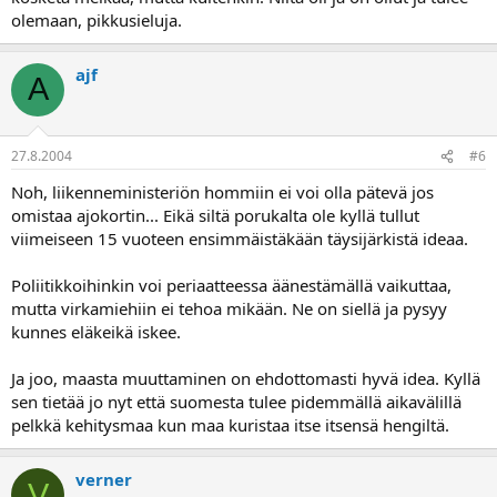
olemaan, pikkusieluja.
ajf
A
27.8.2004
#6
Noh, liikenneministeriön hommiin ei voi olla pätevä jos
omistaa ajokortin... Eikä siltä porukalta ole kyllä tullut
viimeiseen 15 vuoteen ensimmäistäkään täysijärkistä ideaa.
Poliitikkoihinkin voi periaatteessa äänestämällä vaikuttaa,
mutta virkamiehiin ei tehoa mikään. Ne on siellä ja pysyy
kunnes eläkeikä iskee.
Ja joo, maasta muuttaminen on ehdottomasti hyvä idea. Kyllä
sen tietää jo nyt että suomesta tulee pidemmällä aikavälillä
pelkkä kehitysmaa kun maa kuristaa itse itsensä hengiltä.
verner
V