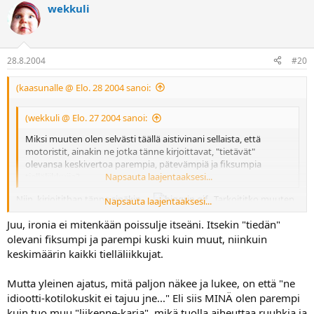
wekkuli
28.8.2004
#20
(kaasunalle @ Elo. 28 2004 sanoi:
(wekkuli @ Elo. 27 2004 sanoi:
Miksi muuten olen selvästi täällä aistivinani sellaista, että
motoristit, ainakin ne jotka tänne kirjoittavat, "tietävät"
olevansa keskivertoa parempia, pätevämpiä ja fiksumpia
tielläliikkujia?
Napsauta laajentaaksesi...
Niin, kirjoitithan tänne sinäkin...
Tarkoititko muuten
Napsauta laajentaaksesi...
tätä topiccia, tätä palstaa vaiko koko foorumia? Tänne kirjoittaa aika
Juu, ironia ei mitenkään poissulje itseäni. Itsekin "tiedän"
moni. Jotkut jopa useamman kerran ja eri aiheista..!
olevani fiksumpi ja parempi kuski kuin muut, niinkuin
keskimäärin kaikki tielläliikkujat.
Mutta yleinen ajatus, mitä paljon näkee ja lukee, on että "ne
idiootti-kotilokuskit ei tajuu jne..." Eli siis MINÄ olen parempi
kuin tuo muu "liikenne-karja", mikä tuolla aiheuttaa ruuhkia ja