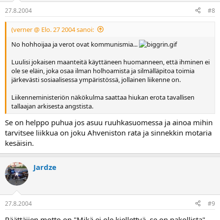
27.8.2004
#8
(verner @ Elo. 27 2004 sanoi:
No hohhoijaa ja verot ovat kommunismia...
Luulisi jokaisen maanteitä käyttäneen huomanneen, että ihminen ei
ole se eläin, joka osaa ilman holhoamista ja silmälläpitoa toimia
järkevästi sosiaalisessa ympäristössä, jollainen liikenne on.
Liikenneministeriön näkökulma saattaa hiukan erota tavallisen
tallaajan arkisesta angstista.
Se on helppo puhua jos asuu ruuhkasuomessa ja ainoa mihin
tarvitsee liikkua on joku Ahveniston rata ja sinnekkin motaria
kesäisin.
Jardze
27.8.2004
#9
Päättäjien motto on "Mikä ei ole kiellettyä, se on pakollista"