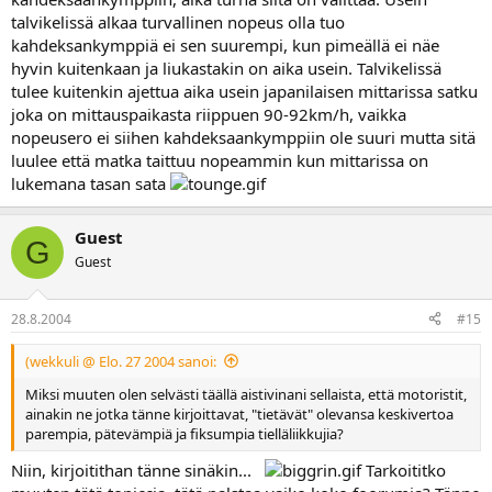
talvikelissä alkaa turvallinen nopeus olla tuo
kahdeksankymppiä ei sen suurempi, kun pimeällä ei näe
hyvin kuitenkaan ja liukastakin on aika usein. Talvikelissä
tulee kuitenkin ajettua aika usein japanilaisen mittarissa satku
joka on mittauspaikasta riippuen 90-92km/h, vaikka
nopeusero ei siihen kahdeksaankymppiin ole suuri mutta sitä
luulee että matka taittuu nopeammin kun mittarissa on
lukemana tasan sata
Guest
G
Guest
28.8.2004
#15
(wekkuli @ Elo. 27 2004 sanoi:
Miksi muuten olen selvästi täällä aistivinani sellaista, että motoristit,
ainakin ne jotka tänne kirjoittavat, "tietävät" olevansa keskivertoa
parempia, pätevämpiä ja fiksumpia tielläliikkujia?
Niin, kirjoitithan tänne sinäkin...
Tarkoititko