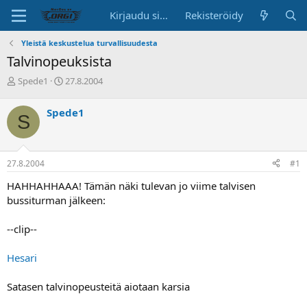
Kirjaudu sisään
Rekisteröidy
Yleistä keskustelua turvallisuudesta
Talvinopeuksista
K
A
Spede1
27.8.2004
e
l
s
o
Spede1
S
k
i
u
t
s
u
t
s
27.8.2004
#1
e
p
l
ä
HAHHAHHAAA! Tämän näki tulevan jo viime talvisen
u
i
bussiturman jälkeen:
n
v
a
ä
--clip--
l
o
i
Hesari
t
t
Satasen talvinopeusteitä aiotaan karsia
a
j