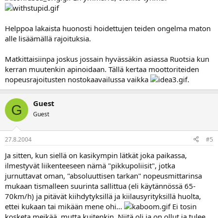
Helppoa lakaista huonosti hoidettujen teiden ongelma maton
alle lisäämällä rajoituksia.
Matkittaisiinpa joskus jossain hyvässäkin asiassa Ruotsia kun
kerran muutenkin apinoidaan. Tällä kertaa moottoriteiden
nopeusrajoitusten nostokaavailussa vaikka
.
Guest
G
Guest
27.8.2004
#5
Ja sitten, kun siellä on kasikympin lätkät joka paikassa,
ilmestyvät liikenteeseen nämä "pikkupoliisit", jotka
jurnuttavat oman, "absoluuttisen tarkan" nopeusmittarinsa
mukaan tismalleen suurinta sallittua (eli käytännössä 65-
70km/h) ja pitävät kiihdytyksillä ja kiilausyrityksillä huolta,
ettei kukaan tai mikään mene ohi...
Ei tosin
kosketa meikää, mutta kuitenkin. Niitä oli ja on ollut ja tulee