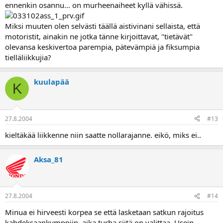
ennenkin osannu... on murheenaiheet kyllä vähissä.
Miksi muuten olen selvästi täällä aistivinani sellaista, että
motoristit, ainakin ne jotka tänne kirjoittavat, "tietävät"
olevansa keskivertoa parempia, pätevämpiä ja fiksumpia
tielläliikkujia?
kuulapää
K
27.8.2004
#13
kieltäkää liikkenne niin saatte nollarajanne. eikö, miks ei..
Aksa_81
27.8.2004
#14
Minua ei hirveesti korpea se että lasketaan satkun rajoitus
kahdeksaankymppiin, aika turha siitä on valittaa. Usein