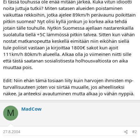
Ei tässä touhussa ole enää mitään järkeä. Kuka vitun idiootti
noita juttuja tutkii? Miten satasen alueiden poistaminen
vaikuttaa rekkoihin, jotka ajelee 89km/h perävaunu poikittain
pitkin suomea? Nyt olisi kyllä jonkun jo korkea aika tehdä
jotain tälle touhulle. Nytkin Suomessa ajellaan nastarenkailla
suolatulla tiellä +5C lämmössä pitkin talvea. Sitten kun vähän
nostat matkanopeutta keskellä eimitään niin eiköhän siellä
tule poliisit vastaan ja kirjoittaa 1800€ sakot kun ajoit
111km/h 80km/h alueella. Alkaa olla jo viimeinen niitti sille
että tästä saatanan sosialistisesta holhousvaltiosta on aika
muuttaa pois.
Edit: Niin ehän tämä tosiaan liity kuin harvojen ihmisten mp-
turvallisuuteen joten voi siirtää muualle, jos aiheelliseksi
näkee. Ja anteeksi avautuminen mutta alkaa jo vähän nyppiä.
MadCow
M
27.8.2004
#2