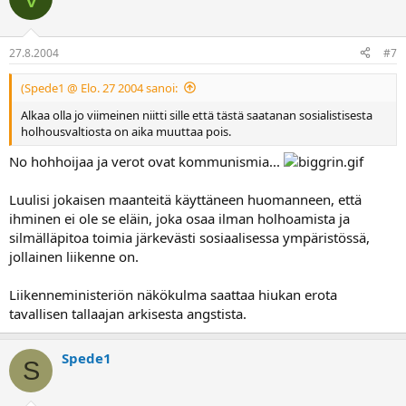
27.8.2004
#7
(Spede1 @ Elo. 27 2004 sanoi:
Alkaa olla jo viimeinen niitti sille että tästä saatanan sosialistisesta
holhousvaltiosta on aika muuttaa pois.
No hohhoijaa ja verot ovat kommunismia...
Luulisi jokaisen maanteitä käyttäneen huomanneen, että
ihminen ei ole se eläin, joka osaa ilman holhoamista ja
silmälläpitoa toimia järkevästi sosiaalisessa ympäristössä,
jollainen liikenne on.
Liikenneministeriön näkökulma saattaa hiukan erota
tavallisen tallaajan arkisesta angstista.
Spede1
S