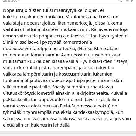
28.8.2004
#19
Nopeusrajoitusten tulisi määräytyä keliolojen, ei
kalenterikuukauden mukaan. Muutamissa paikoissa on
valaistuja nopeusrajoitusliikennemerkkejä, joissa lukema
vaihtuu ohjattuna tilanteen mukaan; mm. Kallaveden siltoja
ennen viitostietä pohjoiseen ajettaessa. Hiton hyvä systeemi.
Siinä missä isoveli pystyttää kamerattomia
nopeusvalvontatolppia pelotteeksi, (Hanko-Mäntsälätie
miinoitetaan tämän aamun Aamupostin uutisen mukaan
muutaman kuukauden sisällä välillä Hyvinkää-1-tien risteys)
voisi nekin rahat pistää parempaan, ja alkaa rakentaa
vaikkapa lämpömittarin ja kosteusmittarin lukemien
funktiona ohjautuvaa nopeusrajoitusjärjestelmää ainakin
vilkkaimmille pääteille. Säästyisi monta turhauttavaa
vitutuskörötyskilometriä ainakin allekirjoittaneelta. Kuivalla
pakkaskelillä tai loppuvuoden monesti täysin kesäkeliin
varrattavissa olosuhteissa (Etelä-Suomessa ainakin) on
tyhmääkin tyhmempää maleksia kahdeksaakymppiä, kun
samoissa oloissa samassa paikassa saisi ajaa satasta, jos vain
elettäisiin eri kalenterin lehdellä.