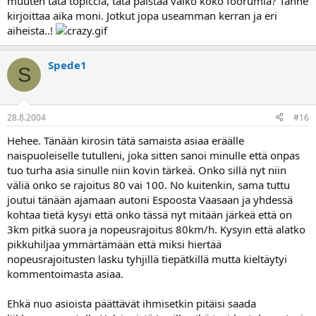
muuten tätä topiccia, tätä palstaa vaiko koko foorumia? Tänne
kirjoittaa aika moni. Jotkut jopa useamman kerran ja eri
aiheista..!
Spede1
S
28.8.2004
#16
Hehee. Tänään kirosin tätä samaista asiaa eräälle
naispuoleiselle tutulleni, joka sitten sanoi minulle että onpas
tuo turha asia sinulle niin kovin tärkeä. Onko sillä nyt niin
väliä onko se rajoitus 80 vai 100. No kuitenkin, sama tuttu
joutui tänään ajamaan autoni Espoosta Vaasaan ja yhdessä
kohtaa tietä kysyi että onko tässä nyt mitään järkeä että on
3km pitkä suora ja nopeusrajoitus 80km/h. Kysyin että alatko
pikkuhiljaa ymmärtämään että miksi hiertää
nopeusrajoitusten lasku tyhjillä tiepätkillä mutta kieltäytyi
kommentoimasta asiaa.
Ehkä nuo asioista päättävät ihmisetkin pitäisi saada