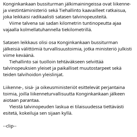
Konginkankaan bussiturman jälkimainingeissa ovat liikenne-
a
ja viestintäministeriö sekä Tiehallinto kaavailleet ratkaisua,
joka leikkaisi radikaalisti satasen talvinopeusteitä.
Viime talvena sai sadan kilometrin tuntinopeutta ajaa
vajaalla kolmellatuhannella tiekilometrillä.
Satasen leikkaus olisi osa Konginkankaan bussiturman
jälkeisiä välittömiä turvallisuustoimia, jotka ministeriö julkisti
viime keväänä.
Tiehallinto sai tuolloin tehtäväkseen selvittää
talvinopeuksien yleiset ja paikalliset muutostarpeet sekä
teiden talvihoidon yleislinjat.
Liikenne-, sisä- ja oikeusministeriöt esittelevät perjantaina
toimia, joilla liikenneturvallisuutta Konginkankaan jälkeen
aiotaan parantaa.
Yleistä talvinopeuden laskua ei tilaisuudessa tiettävästi
esitetä, kokeiluja sen sijaan kyllä.
--clip--