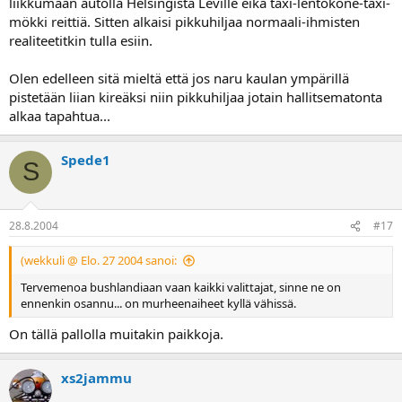
liikkumaan autolla Helsingistä Leville eikä taxi-lentokone-taxi-
mökki reittiä. Sitten alkaisi pikkuhiljaa normaali-ihmisten
realiteetitkin tulla esiin.
Olen edelleen sitä mieltä että jos naru kaulan ympärillä
pistetään liian kireäksi niin pikkuhiljaa jotain hallitsematonta
alkaa tapahtua...
Spede1
S
28.8.2004
#17
(wekkuli @ Elo. 27 2004 sanoi:
Tervemenoa bushlandiaan vaan kaikki valittajat, sinne ne on
ennenkin osannu... on murheenaiheet kyllä vähissä.
On tällä pallolla muitakin paikkoja.
xs2jammu