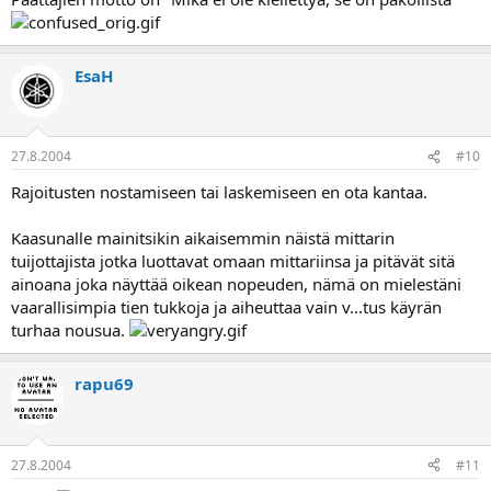
EsaH
27.8.2004
#10
Rajoitusten nostamiseen tai laskemiseen en ota kantaa.
Kaasunalle mainitsikin aikaisemmin näistä mittarin
tuijottajista jotka luottavat omaan mittariinsa ja pitävät sitä
ainoana joka näyttää oikean nopeuden, nämä on mielestäni
vaarallisimpia tien tukkoja ja aiheuttaa vain v...tus käyrän
turhaa nousua.
rapu69
27.8.2004
#11