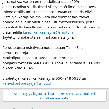
Junamatkaa varten on mahdollista saada 50%
alennustodistus. Tilauksesi yhteydessä ilmoita osoitteesi,
minne osallistumistodistus postitetaan ennen risteilyä.
Risteilyn ikäraja on 21v. Tätä nuoremmat tarvitsevat
holhoojan allekirjoitetun osallistumistodistuksen, jossa
on risteilylle hänelle nimetty vastuuhenkilö. Todistuksen voi
tilata netillä
kalevi.kankaansyrja@smoto.fi
.
Täytetty lomake otetaan mukaan risteilylle.
Peruutetuista risteilyistä noudatetaan TallinkSiljan
peruutusehtoja.
Matkaliput jaetaan Turussa Siljan terminaalin
pohjakerroksessa SMOTOPISTEESSÄ lauantaina 03.11.2013
alkaen kello 18.45.
Lisätietoja: Kalevi Kankaansyrjä 050- 918 5923 tai
kalevi.kankaansyrja@smoto.fi
Sinun täytyy kirjautua sisään tai rekisteröityä voidaksesi
kirjoittaaksesi täällä.