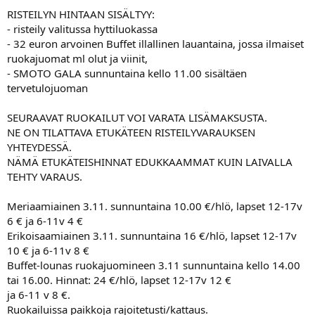
RISTEILYN HINTAAN SISÄLTYY:
- risteily valitussa hyttiluokassa
- 32 euron arvoinen Buffet illallinen lauantaina, jossa ilmaiset
ruokajuomat ml olut ja viinit,
- SMOTO GALA sunnuntaina kello 11.00 sisältäen
tervetulojuoman
SEURAAVAT RUOKAILUT VOI VARATA LISÄMAKSUSTA.
NE ON TILATTAVA ETUKÄTEEN RISTEILYVARAUKSEN
YHTEYDESSÄ.
NÄMÄ ETUKÄTEISHINNAT EDUKKAAMMAT KUIN LAIVALLA
TEHTY VARAUS.
Meriaamiainen 3.11. sunnuntaina 10.00 €/hlö, lapset 12-17v
6 € ja 6-11v 4 €
Erikoisaamiainen 3.11. sunnuntaina 16 €/hlö, lapset 12-17v
10 € ja 6-11v 8 €
Buffet-lounas ruokajuomineen 3.11 sunnuntaina kello 14.00
tai 16.00. Hinnat: 24 €/hlö, lapset 12-17v 12 €
ja 6-11 v 8 €.
Ruokailuissa paikkoja rajoitetusti/kattaus.