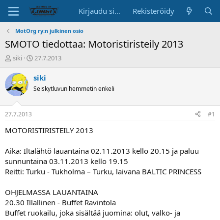
Kirjaudu sisään
Rekisteröidy
MotOrg ry:n julkinen osio
SMOTO tiedottaa: Motoristiristeily 2013
K
A
siki
27.7.2013
e
l
s
o
siki
k
i
Seiskytluvun hemmetin enkeli
u
t
s
u
t
s
27.7.2013
#1
e
p
l
ä
MOTORISTIRISTEILY 2013
u
i
n
v
Aika: Iltalähtö lauantaina 02.11.2013 kello 20.15 ja paluu
a
ä
sunnuntaina 03.11.2013 kello 19.15
l
Reitti: Turku - Tukholma – Turku, laivana BALTIC PRINCESS
o
i
t
OHJELMASSA LAUANTAINA
t
20.30 Illallinen - Buffet Ravintola
a
Buffet ruokailu, joka sisältää juomina: olut, valko- ja
j