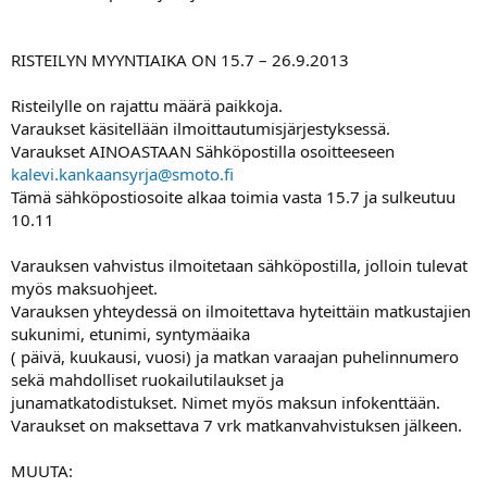
RISTEILYN MYYNTIAIKA ON 15.7 – 26.9.2013
Risteilylle on rajattu määrä paikkoja.
Varaukset käsitellään ilmoittautumisjärjestyksessä.
Varaukset AINOASTAAN Sähköpostilla osoitteeseen
kalevi.kankaansyrja@smoto.fi
Tämä sähköpostiosoite alkaa toimia vasta 15.7 ja sulkeutuu
10.11
Varauksen vahvistus ilmoitetaan sähköpostilla, jolloin tulevat
myös maksuohjeet.
Varauksen yhteydessä on ilmoitettava hyteittäin matkustajien
sukunimi, etunimi, syntymäaika
( päivä, kuukausi, vuosi) ja matkan varaajan puhelinnumero
sekä mahdolliset ruokailutilaukset ja
junamatkatodistukset. Nimet myös maksun infokenttään.
Varaukset on maksettava 7 vrk matkanvahvistuksen jälkeen.
MUUTA: