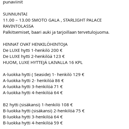
punaviinit
a
SUNNUNTAI
11.00 – 13.00 SMOTO GALA , STARLIGHT PALACE
RAVINTOLASSA
Palkitsemiset, baari auki ja tarjoillaan tervetulojuoma.
HINNAT OVAT HENKILÖHINTOJA
De LUXE hytti 1-henkilö 200 €
De LUXE hytti 2-henkilöä 123 €
HUOM, LUXE HYTTEJÄ LAIVALLA 16 KPL
A-luokka hytti ( Seaside) 1- henkilö 129 €
A-luokka hytti 2- henkilöä 86 €
A-luokka hytti 3-henkilöä 71 €
A-luokka hytti 4-henkilöä 64 €
B2 hytti (sisäkansi) 1-henkilö 108 €
B-luokka hytti (sisäkansi) 2-henkilöä 75 €
B-luokka hytti 3-henkilöä 64 €
B-luokka hytti 4-henkilöä 59 €