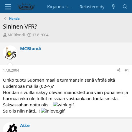
Kirjaudu sisään
Rekisteröidy
Honda
Sininen VFR?
K
A
MCBlondi
17.8.2004
e
l
s
o
MCBlondi
k
i
u
t
s
u
t
s
17.8.2004
#1
e
p
l
ä
Onko tuotu Suomen maalle tummansinisenä vfr:ää sitä
u
i
uudempaa mallia (02->)?
n
v
Hondan sivuilla näkyy olevan mainostettuna vain punainen ja
a
ä
harmaa eikä ole tullut missään vastaankaan tuota sinistä.
l
o
Saksassahan noita olis...
i
Se olis niin nätti..!!
t
t
a
Atte
j