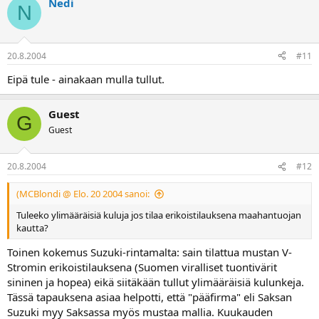
Nedi
N
20.8.2004
#11
Eipä tule - ainakaan mulla tullut.
Guest
G
Guest
20.8.2004
#12
(MCBlondi @ Elo. 20 2004 sanoi:
Tuleeko ylimääräisiä kuluja jos tilaa erikoistilauksena maahantuojan
kautta?
Toinen kokemus Suzuki-rintamalta: sain tilattua mustan V-
Stromin erikoistilauksena (Suomen viralliset tuontivärit
sininen ja hopea) eikä siitäkään tullut ylimääräisiä kulunkeja.
Tässä tapauksena asiaa helpotti, että "pääfirma" eli Saksan
Suzuki myy Saksassa myös mustaa mallia. Kuukauden