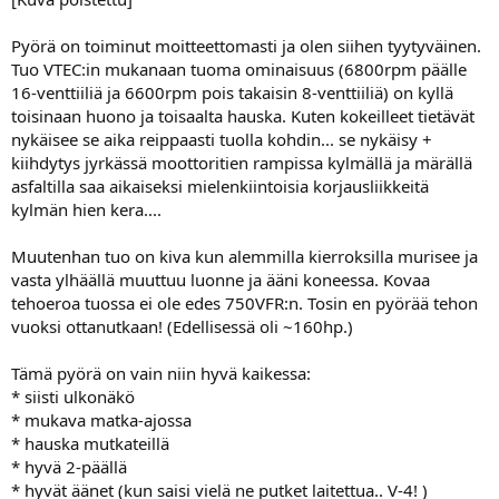
Pyörä on toiminut moitteettomasti ja olen siihen tyytyväinen.
Tuo VTEC:in mukanaan tuoma ominaisuus (6800rpm päälle
16-venttiiliä ja 6600rpm pois takaisin 8-venttiiliä) on kyllä
toisinaan huono ja toisaalta hauska. Kuten kokeilleet tietävät
nykäisee se aika reippaasti tuolla kohdin... se nykäisy +
kiihdytys jyrkässä moottoritien rampissa kylmällä ja märällä
asfaltilla saa aikaiseksi mielenkiintoisia korjausliikkeitä
kylmän hien kera....
Muutenhan tuo on kiva kun alemmilla kierroksilla murisee ja
vasta ylhäällä muuttuu luonne ja ääni koneessa. Kovaa
tehoeroa tuossa ei ole edes 750VFR:n. Tosin en pyörää tehon
vuoksi ottanutkaan! (Edellisessä oli ~160hp.)
Tämä pyörä on vain niin hyvä kaikessa:
* siisti ulkonäkö
* mukava matka-ajossa
* hauska mutkateillä
* hyvä 2-päällä
* hyvät äänet (kun saisi vielä ne putket laitettua.. V-4! )