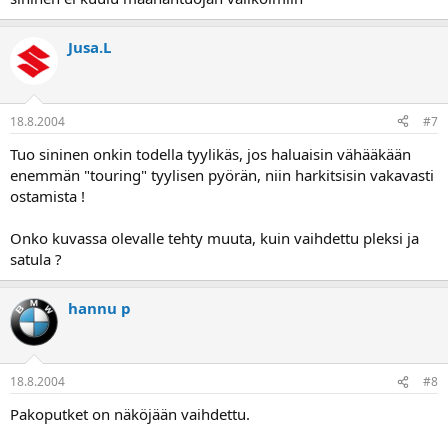
Jusa.L
18.8.2004
#7
Tuo sininen onkin todella tyylikäs, jos haluaisin vähääkään
enemmän "touring" tyylisen pyörän, niin harkitsisin vakavasti
ostamista !
Onko kuvassa olevalle tehty muuta, kuin vaihdettu pleksi ja
satula ?
hannu p
18.8.2004
#8
Pakoputket on näköjään vaihdettu.