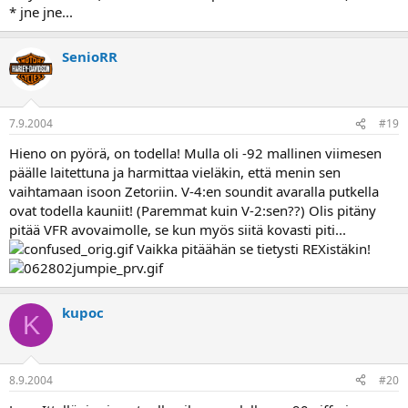
* jne jne...
SenioRR
7.9.2004
#19
Hieno on pyörä, on todella! Mulla oli -92 mallinen viimesen
päälle laitettuna ja harmittaa vieläkin, että menin sen
vaihtamaan isoon Zetoriin. V-4:en soundit avaralla putkella
ovat todella kauniit! (Paremmat kuin V-2:sen??) Olis pitäny
pitää VFR avovaimolle, se kun myös siitä kovasti piti...
Vaikka pitäähän se tietysti REXistäkin!
kupoc
K
8.9.2004
#20