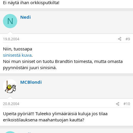
Ei näytä ihan orkkisputkilta!
Nedi
N
19.8.2004
#9
Niin, tuossapa
sinisestä kuva
.
Noi mun siniset on tuotu Brandtin toimesta, mutta omasta
pyynnöstäni juuri sinisinä.
MCBlondi
20.8.2004
#10
Upeita pyöriä!!! Tuleeko ylimääräisiä kuluja jos tilaa
erikoistilauksena maahantuojan kautta?