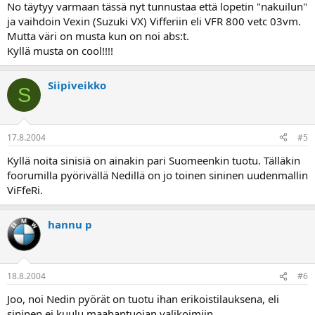
No täytyy varmaan tässä nyt tunnustaa että lopetin "nakuilun"
ja vaihdoin Vexin (Suzuki VX) Vifferiin eli VFR 800 vetc 03vm.
Mutta väri on musta kun on noi abs:t.
Kyllä musta on cool!!!!
Siipiveikko
S
17.8.2004
#5
Kyllä noita sinisiä on ainakin pari Suomeenkin tuotu. Tälläkin
foorumilla pyörivällä Nedillä on jo toinen sininen uudenmallin
ViFfeRi.
hannu p
18.8.2004
#6
Joo, noi Nedin pyörät on tuotu ihan erikoistilauksena, eli
sininen ei kuulu maahantuojan valikoimiin