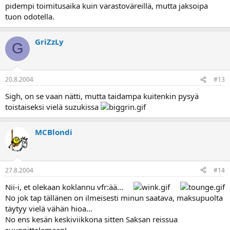
pidempi toimitusaika kuin varastoväreillä, mutta jaksoipa
tuon odotella.
GriZzLy
G
20.8.2004
#13
Sigh, on se vaan nätti, mutta taidampa kuitenkin pysyä
toistaiseksi vielä suzukissa
MCBlondi
27.8.2004
#14
Nii-i, et olekaan koklannu vfr:ää...
No jok tap tällänen on ilmeisesti minun saatava, maksupuolta
täytyy vielä vähän hioa...
No ens kesän keskiviikkona sitten Saksan reissua
suunnittelemaan!