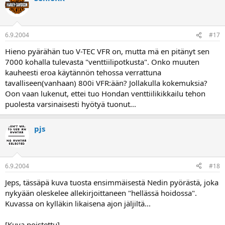
6.9.2004
#17
Hieno pyärähän tuo V-TEC VFR on, mutta mä en pitänyt sen
7000 kohalla tulevasta "venttiilipotkusta". Onko muuten
kauheesti eroa käytännön tehossa verrattuna
tavalliseen(vanhaan) 800i VFR:ään? Jollakulla kokemuksia?
Oon vaan lukenut, ettei tuo Hondan venttiilikikkailu tehon
puolesta varsinaisesti hyötyä tuonut...
pjs
6.9.2004
#18
Jeps, tässäpä kuva tuosta ensimmäisestä Nedin pyörästä, joka
nykyään oleskelee allekirjoittaneen "hellässä hoidossa".
Kuvassa on kylläkin likaisena ajon jäljiltä...
[Kuva poistettu]