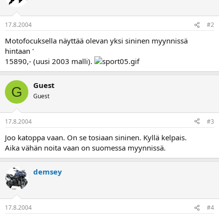
a
17.8.2004
#2
Motofocuksella näyttää olevan yksi sininen myynnissä
hintaan '
15890,- (uusi 2003 malli).
Guest
G
Guest
17.8.2004
#3
Joo katoppa vaan. On se tosiaan sininen. Kyllä kelpais.
Aika vähän noita vaan on suomessa myynnissä.
demsey
17.8.2004
#4