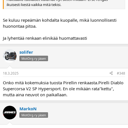
ikuisesti kestä vaikka mitä tekisi.
Se kuluu repeämän kohdalta kuopalle, mikä luonnollisesti
huonontaa pitoa.
Ja lyhentää renkaan elinikää huomattavasti
solifer
MotOrg ry jäsen
18.3.2025
#348
Onko mitä kokemuksia tuosta Pirellin renkaasta.Pirelli Diablo
Supercorsa V2 SP Hypersport. En ole mikään rata"kettu",
mutta aina neuvot on paikallaan.
MarkoN
MotOrg ry jäsen