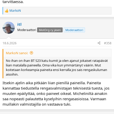
tarvittaessa.
MarkoN
R
e
a
itl
k
t
Moderaattori
MotOrg ry jäsen
Moderaattori
i
o
t
18.6.2026
#358
:
MarkoN sanoi:
No ihan on ihan BT S23 katu kumit ja olen ajanut jokaiset ratapäivät
liian matalalla paineella. Oma vika kun ymmärtänyt väärin. Mut
koitetaan korkeampia paineita ensi kerralla jos sais rengaskuluman
aisoihin.
Itsekin ajelin aika pitkään liian pienillä paineilla. Paineita
kannattaa tiedustella rengasvalmistajan teknisestä tuesta, jos
muuten epäilyttää, onko paineet oikeat. Micheliniltä ainakin
saa nopeasti palautetta kyselyihin rengasasioissa. Varmaan
muillakin valmistajilla on vastaava tuki.