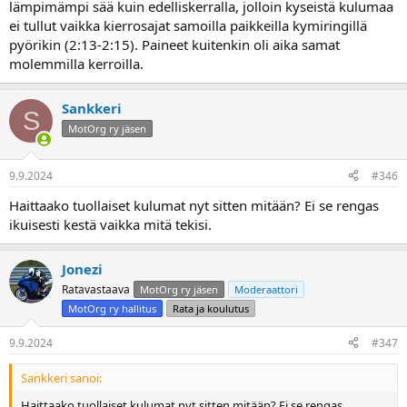
lämpimämpi sää kuin edelliskerralla, jolloin kyseistä kulumaa
ei tullut vaikka kierrosajat samoilla paikkeilla kymiringillä
pyörikin (2:13-2:15). Paineet kuitenkin oli aika samat
molemmilla kerroilla.
Sankkeri
S
MotOrg ry jäsen
9.9.2024
#346
Haittaako tuollaiset kulumat nyt sitten mitään? Ei se rengas
ikuisesti kestä vaikka mitä tekisi.
Jonezi
Ratavastaava
MotOrg ry jäsen
Moderaattori
MotOrg ry hallitus
Rata ja koulutus
9.9.2024
#347
Sankkeri sanoi:
Haittaako tuollaiset kulumat nyt sitten mitään? Ei se rengas