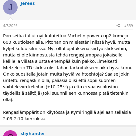
Jerees
J
4.7.2026
#359
Pari settiä tullut nyt kulutettua Michelin power cup2 kumeja
600 kuutioisen alla. Pitohan on mielestäni niissä hyvä, mutta
kyljet kuluu silmissä. Nyt ollut ajatuksena siirtyä slickseihin,
mutta ei ole kiinnostusta tehdä rengasjumppaa jokaiselle
kelille ja viilata alustaa enempää kuin pakko. Ilmeisesti
Metzelerin TD slicksi olisi tähän tarkoitukseen aika hyvä kumi.
Onko suositella jotain muita hyviä vaihtoehtoja? Saa se jokin
uritettu rengaskin olla, pääasia olisi että sopii suomen
vaihteleviin keleihin (+10-25°c) ja että ei vaatisi alustan
täydellisiä säätöjä (toki suunnilleen kunnossa pitää tietenkin
olla).
Rengaslämppärit on käytössä ja Kymiringillä ajellaan sellaisia
2:09-2:10 kierroksia.
shyhander