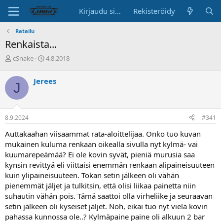
Kirjaudu sisään
Rekisteröidy
Ratailu
Renkaista...
K
A
cSnake
4.8.2018
e
l
s
o
Jerees
J
k
i
u
t
s
u
t
s
8.9.2024
#341
e
p
l
ä
Auttakaahan viisaammat rata-aloittelijaa. Onko tuo kuvan
u
i
mukainen kuluma renkaan oikealla sivulla nyt kylmä- vai
n
v
kuumarepeämää? Ei ole kovin syvät, pieniä murusia saa
a
ä
kynsin revittyä eli viittaisi enemmän renkaan alipaineisuuteen
l
o
kuin ylipaineisuuteen. Tokan setin jälkeen oli vähän
i
pienemmät jäljet ja tulkitsin, että olisi liikaa painetta niin
t
suhautin vähän pois. Tämä saattoi olla virheliike ja seuraavan
t
setin jälkeen oli kyseiset jäljet. Noh, eikai tuo nyt vielä kovin
a
pahassa kunnossa ole..? Kylmäpaine paine oli alkuun 2 bar
j