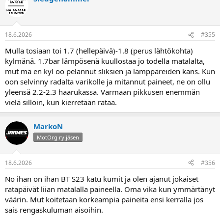
18.6.2026
#355
Mulla tosiaan toi 1.7 (hellepäivä)-1.8 (perus lähtökohta)
kylmänä. 1.7bar lämpösenä kuullostaa jo todella matalalta,
mut mä en kyl oo pelannut sliksien ja lämppäreiden kans. Kun
oon selvinny radalta varikolle ja mitannut paineet, ne on ollu
yleensä 2.2-2.3 haarukassa. Varmaan pikkusen enemmän
vielä silloin, kun kierretään rataa.
MarkoN
MotOrg ry jäsen
18.6.2026
#356
No ihan on ihan BT S23 katu kumit ja olen ajanut jokaiset
ratapäivät liian matalalla paineella. Oma vika kun ymmärtänyt
väärin. Mut koitetaan korkeampia paineita ensi kerralla jos
sais rengaskuluman aisoihin.