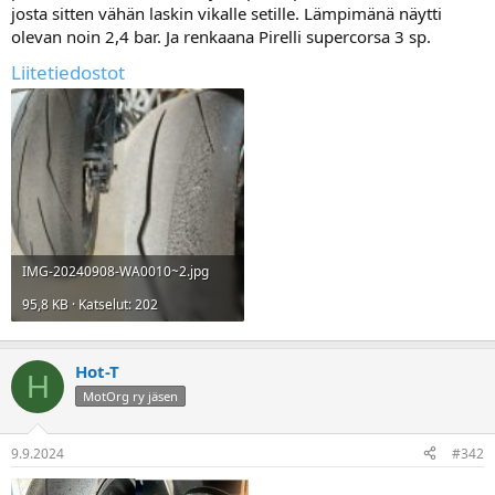
josta sitten vähän laskin vikalle setille. Lämpimänä näytti
a
olevan noin 2,4 bar. Ja renkaana Pirelli supercorsa 3 sp.
Liitetiedostot
IMG-20240908-WA0010~2.jpg
95,8 KB · Katselut: 202
Hot-T
H
MotOrg ry jäsen
9.9.2024
#342