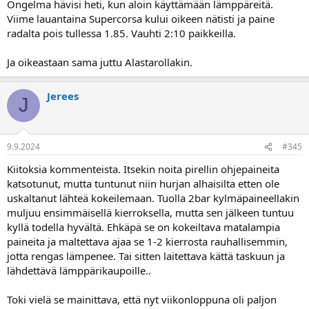
Ongelma hävisi heti, kun aloin käyttämään lämppäreitä.
Viime lauantaina Supercorsa kului oikeen nätisti ja paine
radalta pois tullessa 1.85. Vauhti 2:10 paikkeilla.
Ja oikeastaan sama juttu Alastarollakin.
Jerees
J
9.9.2024
#345
Kiitoksia kommenteista. Itsekin noita pirellin ohjepaineita
katsotunut, mutta tuntunut niin hurjan alhaisilta etten ole
uskaltanut lähteä kokeilemaan. Tuolla 2bar kylmäpaineellakin
muljuu ensimmäisellä kierroksella, mutta sen jälkeen tuntuu
kyllä todella hyvältä. Ehkäpä se on kokeiltava matalampia
paineita ja maltettava ajaa se 1-2 kierrosta rauhallisemmin,
jotta rengas lämpenee. Tai sitten laitettava kättä taskuun ja
lähdettävä lämppärikaupoille..
Toki vielä se mainittava, että nyt viikonloppuna oli paljon