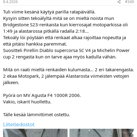
8.4.2026
#349
Tuli viime kesänä käytyä parilla ratapäivällä.
Kysyin sitten tekoälyltä mitä se on mieltä noista mun
Bridgestone S23-renkaista kun kierrosajat motoparkissa oli
1:49 ja alastarossa pitkällä radalla 2:18...
Tekoäly löi pöytään että renkaat alkaa rajoittaa nopeutta ja
että pitäisi hankkia paremmat.
Suositteli Pirellin Diablo supercorsa SC V4 ja Michelin Power
cup 2 rengasta kun on tarve ajaa myös kadulla vähän.
Mitä on raati mieltä renkaiden kulumasta... 2 eri takarengasta.
2 ekaa Motopark, 2 jälempää Alastarosta viimeisten vetojen
jälkeen.
Pyörä on MV Agusta F4 1000R 2006.
Vakio, iskarit huollettu.
Tälle kesää lämmittimet ostettu.
Liitetiedostot