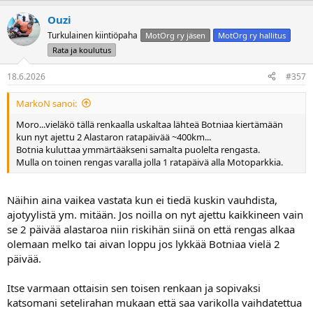
Ouzi
Turkulainen kiintiöpaha
MotOrg ry jäsen
MotOrg ry hallitus
Rata ja koulutus
18.6.2026
#357
MarkoN sanoi:
Moro...vieläkö tällä renkaalla uskaltaa lähteä Botniaa kiertämään
kun nyt ajettu 2 Alastaron ratapäivää ~400km...
Botnia kuluttaa ymmärtääkseni samalta puolelta rengasta.
Mulla on toinen rengas varalla jolla 1 ratapäivä alla Motoparkkia.
Näihin aina vaikea vastata kun ei tiedä kuskin vauhdista,
ajotyylistä ym. mitään. Jos noilla on nyt ajettu kaikkineen vain
se 2 päivää alastaroa niin riskihän siinä on että rengas alkaa
olemaan melko tai aivan loppu jos lykkää Botniaa vielä 2
päivää.
Itse varmaan ottaisin sen toisen renkaan ja sopivaksi
katsomani setelirahan mukaan että saa varikolla vaihdatettua