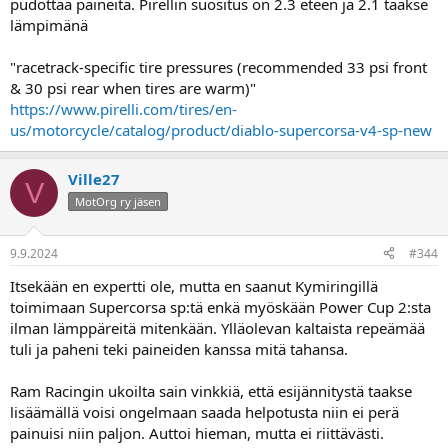
pudottaa paineita. Pirellin suositus on 2.3 eteen ja 2.1 taakse
lämpimänä
"racetrack-specific tire pressures (recommended 33 psi front
& 30 psi rear when tires are warm)"
https://www.pirelli.com/tires/en-
us/motorcycle/catalog/product/diablo-supercorsa-v4-sp-new
Ville27
V
MotOrg ry jäsen
9.9.2024
#344
Itsekään en expertti ole, mutta en saanut Kymiringillä
toimimaan Supercorsa sp:tä enkä myöskään Power Cup 2:sta
ilman lämppäreitä mitenkään. Ylläolevan kaltaista repeämää
tuli ja paheni teki paineiden kanssa mitä tahansa.
Ram Racingin ukoilta sain vinkkiä, että esijännitystä taakse
lisäämällä voisi ongelmaan saada helpotusta niin ei perä
painuisi niin paljon. Auttoi hieman, mutta ei riittävästi.