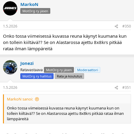
MarkoN
MotOrg ry jäsen
1.5.2026
#350
Onko tossa viimeisessä kuvassa reuna käynyt kuumana kun
on tollein kiiltävä?? Se on Alastarossa ajettu 8x8krs pitkää
rataa ilman lämppäreitä
Jonezi
Ratavastaava
MotOrg ry jäsen
Moderaattori
MotOrg ry hallitus
Rata ja koulutus
1.5.2026
#351
MarkoN sanoi:
Onko tossa viimeisessä kuvassa reuna käynyt kuumana kun on
tollein kiiltävä?? Se on Alastarossa ajettu 8x8krs pitkää rataa ilman
lämppäreitä