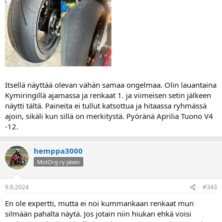
Itsellä näyttää olevan vähän samaa ongelmaa. Olin lauantaina
Kymiringillä ajamassa ja renkaat 1. ja viimeisen setin jälkeen
näytti tältä. Paineita ei tullut katsottua ja hitaassa ryhmässä
ajoin, sikäli kun sillä on merkitystä. Pyöränä Aprilia Tuono V4
-12.
hemppa3000
MotOrg ry jäsen
9.9.2024
#343
En ole expertti, mutta ei noi kummankaan renkaat mun
silmään pahalta näytä. Jos jotain niin hiukan ehkä voisi