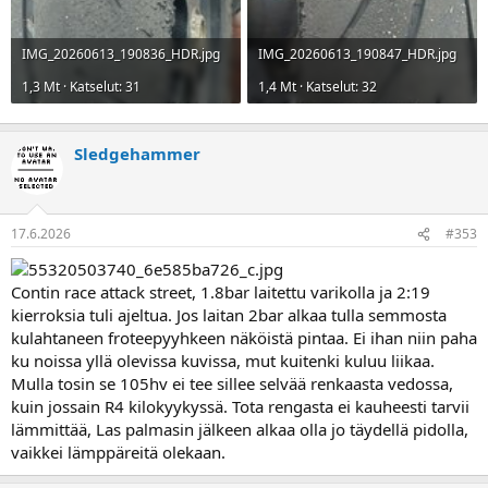
IMG_20260613_190836_HDR.jpg
IMG_20260613_190847_HDR.jpg
1,3 Mt · Katselut: 31
1,4 Mt · Katselut: 32
Sledgehammer
17.6.2026
#353
Contin race attack street, 1.8bar laitettu varikolla ja 2:19
kierroksia tuli ajeltua. Jos laitan 2bar alkaa tulla semmosta
kulahtaneen froteepyyhkeen näköistä pintaa. Ei ihan niin paha
ku noissa yllä olevissa kuvissa, mut kuitenki kuluu liikaa.
Mulla tosin se 105hv ei tee sillee selvää renkaasta vedossa,
kuin jossain R4 kilokyykyssä. Tota rengasta ei kauheesti tarvii
lämmittää, Las palmasin jälkeen alkaa olla jo täydellä pidolla,
vaikkei lämppäreitä olekaan.