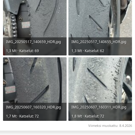
IMG_20250517_140659_HDR.jpg
IMG_20250517_140655_HDR.jpg
1,3 Mt · Katselut: 69
1,3 Mt · Katselut: 62
IMG_20250607_160320_HDR.jpg
IMG_20250607_160311_HDR.jpg
1,7 Mt · Katselut: 72
1,8 Mt · Katselut: 72
Viimeksi muokattu:
8.4.2026