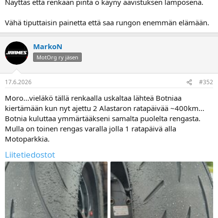
Näyttäs että renkaan pinta o käyny aavistuksen lämpösenä.
Vähä tiputtaisin painetta että saa rungon enemmän elämään.
MarkoN
MotOrg ry jäsen
17.6.2026
#352
Moro...vieläkö tällä renkaalla uskaltaa lähteä Botniaa
kiertämään kun nyt ajettu 2 Alastaron ratapäivää ~400km...
Botnia kuluttaa ymmärtääkseni samalta puolelta rengasta.
Mulla on toinen rengas varalla jolla 1 ratapäivä alla
Motoparkkia.
Liitetiedostot