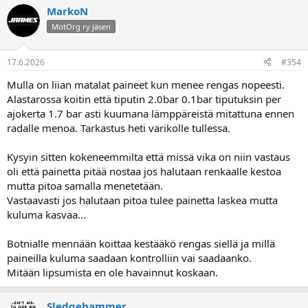
MarkoN
MotOrg ry jäsen
17.6.2026
#354
Mulla on liian matalat paineet kun menee rengas nopeesti.
Alastarossa koitin että tiputin 2.0bar 0.1bar tiputuksin per
ajokerta 1.7 bar asti kuumana lämppäreistä mitattuna ennen
radalle menoa. Tarkastus heti varikolle tullessa.
Kysyin sitten kokeneemmilta että missä vika on niin vastaus
oli että painetta pitää nostaa jos halutaan renkaalle kestoa
mutta pitoa samalla menetetään.
Vastaavasti jos halutaan pitoa tulee painetta laskea mutta
kuluma kasvaa...
Botnialle mennään koittaa kestääkö rengas siellä ja millä
paineilla kuluma saadaan kontrolliin vai saadaanko.
Mitään lipsumista en ole havainnut koskaan.
Sledgehammer