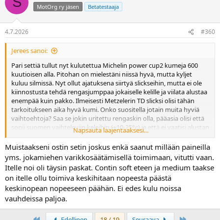
S
MotOrg ry jäsen
Betatestaaja
4.7.2026
#360
Jerees sanoi:
Pari settiä tullut nyt kulutettua Michelin power cup2 kumeja 600
kuutioisen alla. Pitohan on mielestäni niissä hyvä, mutta kyljet
kuluu silmissä. Nyt ollut ajatuksena siirtyä slickseihin, mutta ei ole
kiinnostusta tehdä rengasjumppaa jokaiselle kelille ja viilata alustaa
enempää kuin pakko. Ilmeisesti Metzelerin TD slicksi olisi tähän
tarkoitukseen aika hyvä kumi. Onko suositella jotain muita hyviä
vaihtoehtoja? Saa se jokin uritettu rengaskin olla, pääasia olisi että
sopii suomen vaihteleviin keleihin (+10-25°c) ja että ei vaatisi alustan
Napsauta laajentaaksesi...
täydellisiä säätöjä (toki suunnilleen kunnossa pitää tietenkin olla).
Muistaakseni ostin setin joskus enkä saanut millään paineilla
Rengaslämppärit on käytössä ja Kymiringillä ajellaan sellaisia 2:09-
yms. jokamiehen varikkosäätämisellä toimimaan, vitutti vaan.
2:10 kierroksia.
Itelle noi oli täysin paskat. Contin soft eteen ja medium taakse
on itelle ollu toimiva keskihitaan nopeesta päästä
keskinopean nopeeseen päähän. Ei edes kulu noissa
vauhdeissa paljoa.
First
Last
Edellinen
18 / 19
Seuraava