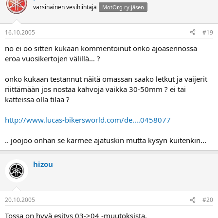
varsinainen vesihiihtäjä
MotOrg ry jäsen
16.10.2005
#19
no ei oo sitten kukaan kommentoinut onko ajoasennossa
eroa vuosikertojen välillä... ?
onko kukaan testannut näitä omassan saako letkut ja vaijerit
riittämään jos nostaa kahvoja vaikka 30-50mm ? ei tai
katteissa olla tilaa ?
http://www.lucas-bikersworld.com/de....0458077
.. joojoo onhan se karmee ajatuskin mutta kysyn kuitenkin...
hizou
20.10.2005
#20
Tossa on hyvä esitys 03->04 -muutoksista.