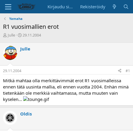
Kirjaudu sisään
Rekisteröidy
Yamaha
R1 vuosimallien erot
K
A
Julle
29.11.2004
e
l
s
o
Julle
k
i
u
t
s
u
t
s
29.11.2004
#1
e
p
l
ä
Mitkä mahtaa olla merkittävimmät erot R1 vuosimalleissa
u
i
ennen tätä uusinta mallia, eli ennen vuotta 2004. Enhän minä
n
v
tietenkään ole merkkiä vaihtamassa, mutta muuten vain
a
ä
kyselen...
l
o
i
Oldis
t
t
a
j