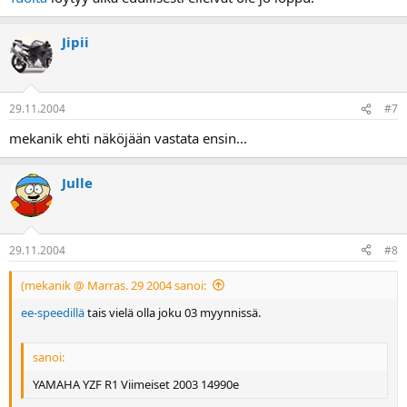
Jipii
29.11.2004
#7
mekanik ehti näköjään vastata ensin...
Julle
29.11.2004
#8
(mekanik @ Marras. 29 2004 sanoi:
ee-speedillä
tais vielä olla joku 03 myynnissä.
sanoi:
YAMAHA YZF R1 Viimeiset 2003 14990e