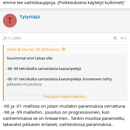
etsiskelyä. -Vaikka ihan huviksenihan minä vaan näitä kyselen
emme tee vaihtokauppoja. (Poikkeuksena käytetyt kulkimet)"
Tylyttäjä
T
29.11.2004
#11
(Oldis @ Marras. 29 2004 sanoi:
Suurimmat erot taitaa olla:
-98 -99 tekniikalta samanlaisia kaasaripelejä
-00 -01 tekniikalta samanlaisia kaasaripelejä. Koneeseen tehty
pikkasen muutoksia
-02 -03 ruiskupelejä ja jousitusta muutetettu
Napsauta laajentaaksesi...
Vai et oo vaihtamassa........juujuuu
-00 ja -01 mallissa on jotain muitakin parannuksia verrattuna
-98 ja -99 malleihin.. Jousitus on progressiivinen, kun
vanhemmassa se on lineaarinen.. Tankin muotoa parannettu,
takavalot pikkasen erilaiset, vaihteistossa parannuksia..