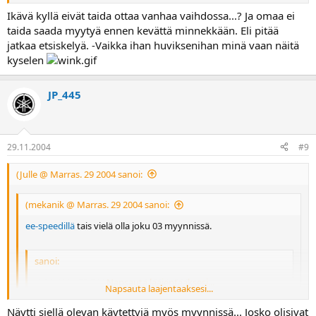
Ikävä kyllä eivät taida ottaa vanhaa vaihdossa...? Ja omaa ei
taida saada myytyä ennen kevättä minnekkään. Eli pitää
jatkaa etsiskelyä. -Vaikka ihan huviksenihan minä vaan näitä
kyselen
JP_445
29.11.2004
#9
(Julle @ Marras. 29 2004 sanoi:
(mekanik @ Marras. 29 2004 sanoi:
ee-speedillä
tais vielä olla joku 03 myynnissä.
sanoi:
YAMAHA YZF R1 Viimeiset 2003 14990e
Napsauta laajentaaksesi...
Napsauta laajentaaksesi...
Napsauta laajentaaksesi...
Näytti siellä olevan käytettyjä myös myynnissä... Josko olisivat
Ikävä kyllä eivät taida ottaa vanhaa vaihdossa...? Ja omaa ei taida