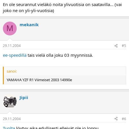
En ole seurannut vieläkö noita ylivuotisia on saatavilla... (vai
joko ne on yli-yli-vuotisia)
mekanik
M
29.11.2004
#5
ee-speedillä
tais vielä olla joku 03 myynnissä.
sanoi:
YAMAHA YZF R1 Viimeiset 2003 14990e
Jipii
29.11.2004
#6
Tuolta
löytyy aika edullisesti elleivät ole jo loppu.