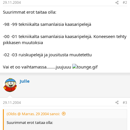
29.11.2004
#2
a
Suurimmat erot taitaa olla:
-98 -99 tekniikalta samanlaisia kaasaripelejä
-00 -01 tekniikalta samanlaisia kaasaripelejä. Koneeseen tehty
pikkasen muutoksia
-02 -03 ruiskupelejä ja jousitusta muutetettu
Vai et oo vaihtamassa........juujuuu
Julle
29.11.2004
#3
(Oldis @ Marras. 29 2004 sanoi:
Suurimmat erot taitaa olla: