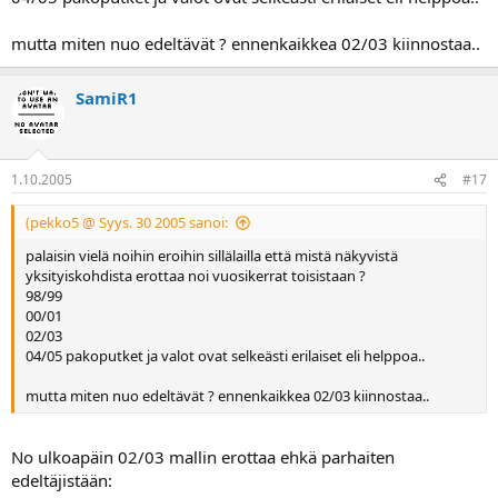
mutta miten nuo edeltävät ? ennenkaikkea 02/03 kiinnostaa..
SamiR1
1.10.2005
#17
(pekko5 @ Syys. 30 2005 sanoi:
palaisin vielä noihin eroihin sillälailla että mistä näkyvistä
yksityiskohdista erottaa noi vuosikerrat toisistaan ?
98/99
00/01
02/03
04/05 pakoputket ja valot ovat selkeästi erilaiset eli helppoa..
mutta miten nuo edeltävät ? ennenkaikkea 02/03 kiinnostaa..
No ulkoapäin 02/03 mallin erottaa ehkä parhaiten
edeltäjistään: