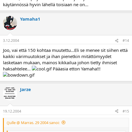
käytännössä hyvin lähellä toisiaan ne on...
Yamaha1
3.12.2004
#14
Joo, vai että 150 kohtaa muutettu...Eli se menee sit siihen että
kaikki värimuutokset ja ihan pienetkin mitättömyydet
lasketaan mukaan, mainos kikkailua johon tietty ihmiset
haksahtelee...
Pääasia etton Yamaha!!!
Jarze
19.12.2004
#15
(Julle @ Marras. 29 2004 sanoi: