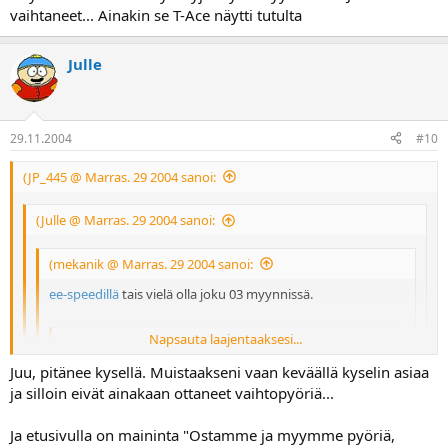
vaihtaneet... Ainakin se T-Ace näytti tutulta
saada myytyä ennen kevättä minnekkään. Eli pitää jatkaa etsiskelyä.
-Vaikka ihan huviksenihan minä vaan näitä kyselen
Julle
29.11.2004
#10
(JP_445 @ Marras. 29 2004 sanoi:
(Julle @ Marras. 29 2004 sanoi:
(mekanik @ Marras. 29 2004 sanoi:
ee-speedillä
tais vielä olla joku 03 myynnissä.
Napsauta laajentaaksesi...
sanoi:
Juu, pitänee kysellä. Muistaakseni vaan keväällä kyselin asiaa
YAMAHA YZF R1 Viimeiset 2003 14990e
Napsauta laajentaaksesi...
Napsauta laajentaaksesi...
Napsauta laajentaaksesi...
ja silloin eivät ainakaan ottaneet vaihtopyöriä...
Näytti siellä olevan käytettyjä myös myynnissä... Josko olisivat
Ikävä kyllä eivät taida ottaa vanhaa vaihdossa...? Ja omaa ei
vaihtaneet... Ainakin se T-Ace näytti tutulta
Ja etusivulla on maininta "Ostamme ja myymme pyöriä,
taida saada myytyä ennen kevättä minnekkään. Eli pitää jatkaa