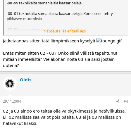
-98 -99 tekniikalta samanlaisia kaasaripelejä
-00 -01 tekniikalta samanlaisia kaasaripelejä. Koneeseen tehty
pikkasen muutoksia
-02 -03 ruiskupelejä ja jousitusta muutetettu
Napsauta laajentaaksesi...
Vai et oo vaihtamassa........juujuuu
Jatketaanpas sitten tätä lämpimikseen kyselyä
Entäs miten sitten 02 - 03? Onko siinä välissä tapahtunut
mitään ihmeellistä? Vieläköhän noita 03:sia saisi jostain
uutena?
Oldis
29.11.2004
#4
02 ja 03 ainoo ero taitaa olla valokytkimessä ja hätävilkuissa.
Eli 02 mallissa saa valot pois päältä, 03 ei ja 03 mallissa on
hätävilkut lisäksi.