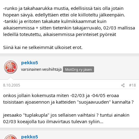
-runko ja takahaarukka mustia, edellisissä tais olla jotain
hopean sävyä. edellyttäen ettei ole kiilloteltu jälkeenpäin.
-tankki ja eritoten takakate kulmikkaammat kuin
aikaisemmissa + sitten tietenkin takajarruvalo, 02/03 mallissa
ledeillä toteutettu, aikaisemmissa perinteiset pyöreät
Siinä kai ne selkeimmät ulkoiset erot.
pekko5
varsinainen vesihiihtäjä
MotOrg ry jäsen
8.10.2005
#18
onkos jollain kokemusta miten -02/03 ja -04/05 eroaa
toisistaan ajoasennon ja katteiden "suojaavuuden" kannalta ?
jeesaako "tuplakupla" jos sellaisen vaihtaisi ? tuntui ainakin
02/03 koeajolla tuo ilmavirtaus tulevan syliin...
pekko5