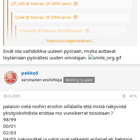
(JP_445 @ Marras. 29 2004 sanoi:
(Julle @ Marras. 29 2004 sanoi:
(mekanik @ Marras. 29 2004 sanoi:
ee-speedillä
tais vielä olla joku 03 myynnissä.
Napsauta laajentaaksesi...
Eivät ota vaihdokkia uuteen pyörään, mutta auttavat
Napsauta laajentaaksesi...
sanoi:
löytämään pyörällesi uuden omistajan.
Juu, pitänee kysellä. Muistaakseni vaan keväällä kyselin asiaa ja
YAMAHA YZF R1 Viimeiset 2003 14990e
Napsauta laajentaaksesi...
Napsauta laajentaaksesi...
Napsauta laajentaaksesi...
silloin eivät ainakaan ottaneet vaihtopyöriä...
pekko5
Näytti siellä olevan käytettyjä myös myynnissä... Josko olisivat
Ikävä kyllä eivät taida ottaa vanhaa vaihdossa...? Ja omaa ei
varsinainen vesihiihtäjä
MotOrg ry jäsen
Ja etusivulla on maininta "Ostamme ja myymme pyöriä, emme tee
vaihtaneet... Ainakin se T-Ace näytti tutulta
taida saada myytyä ennen kevättä minnekkään. Eli pitää
vaihtokauppoja. (Poikkeuksena käytetyt kulkimet)"
jatkaa etsiskelyä. -Vaikka ihan huviksenihan minä vaan näitä
kyselen
30.9.2005
#16
palaisin vielä noihin eroihin sillälailla että mistä näkyvistä
yksityiskohdista erottaa noi vuosikerrat toisistaan ?
98/99
00/01
02/03
04/05 pakoputket ja valot ovat selkeästi erilaiset eli helppoa..