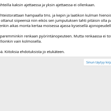
aihteilla kaksin ajettaessa ja yksin ajettaessa ei ollenkaan.
aihteistorattaan hampaalla tms. ja kepin ja laatikon kulman hie
kin ottanut siipeensä niin eikös sen jumputuksen tahti pitäisin ol
tenkin aikas monta kertaa moisessa ajassa kyseisellä ajonopeudell
 paremminkin renkaan pyörintänopeuteen. Mutta renkaassa ei tos
silloinkin vain kolmosella.
töä. Kiitoksia ehdotuksista jo etukäteen.
Sinun täytyy kirja