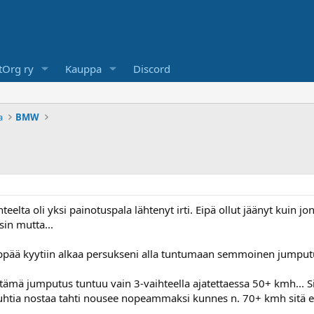
Org ry
Kauppa
Discord
a
BMW
elta oli yksi painotuspala lähtenyt irti. Eipä ollut jäänyt kuin jo
in mutta...
ppää kyytiin alkaa persukseni alla tuntumaan semmoinen jumputus 
ä jumputus tuntuu vain 3-vaihteella ajatettaessa 50+ kmh... S
tia nostaa tahti nousee nopeammaksi kunnes n. 70+ kmh sitä ei enä