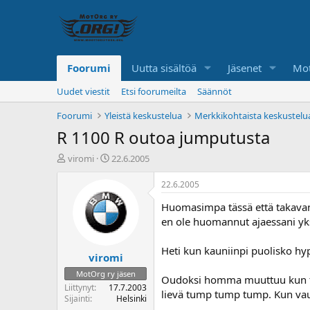
Foorumi
Uutta sisältöä
Jäsenet
Mot
Uudet viestit
Etsi foorumeilta
Säännöt
Foorumi
Yleistä keskustelua
Merkkikohtaista keskustelu
R 1100 R outoa jumputusta
K
A
viromi
22.6.2005
e
l
s
o
22.6.2005
k
i
Huomasimpa tässä että takavante
u
t
s
u
en ole huomannut ajaessani yks
t
s
e
p
Heti kun kauniinpi puolisko hy
viromi
l
ä
u
i
MotOrg ry jäsen
Oudoksi homma muuttuu kun täm
n
v
Liittynyt
17.7.2003
lievä tump tump tump. Kun vauh
a
ä
Sijainti
Helsinki
l