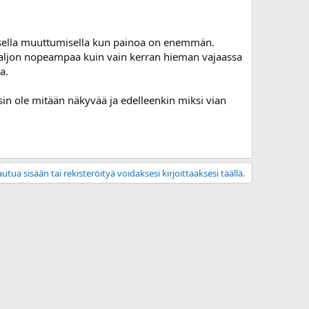
noisella muuttumisella kun painoa on enemmän.
la paljon nopeampaa kuin vain kerran hieman vajaassa
a.
in ole mitään näkyvää ja edelleenkin miksi vian
utua sisään tai rekisteröityä voidaksesi kirjoittaaksesi täällä.