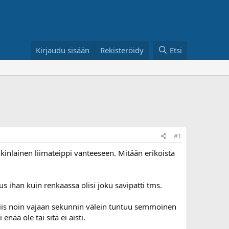
Kirjaudu sisään
Rekisteröidy
Etsi
#1
nkinlainen liimateippi vanteeseen. Mitään erikoista
ihan kuin renkaassa olisi joku savipatti tms.
iis noin vajaan sekunnin välein tuntuu semmoinen
ä ole tai sitä ei aisti.