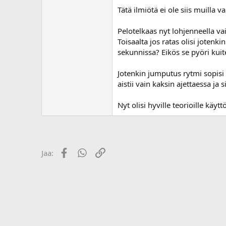
o
Tätä ilmiötä ei ole siis muilla v
i
t
Pelotelkaas nyt lohjenneella v
t
Toisaalta jos ratas olisi joten
a
sekunnissa? Eikös se pyöri kui
j
a
Jotenkin jumputus rytmi sopisi
aistii vain kaksin ajettaessa ja 
Nyt olisi hyville teorioille käyt
Facebook
WhatsApp
Linkki
Jaa: