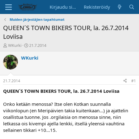
Kirjaudu sisään
Rekisteröidy
Muiden järjestäjien tapahtumat
QUEEN´S TOWN BIKERS TOUR, la. 26.7.2014
Loviisa
K
A
WKurki
21.7.2014
e
l
s
o
WKurki
k
i
u
t
s
u
t
s
21.7.2014
#1
e
p
l
ä
QUEEN´S TOWN BIKERS TOUR, la. 26.7.2014 Loviisa
u
i
n
v
Onko ketään menossa? Itse olen Kotkan suunnalla
a
ä
viikonlopun (en Meripäivien takia kuitenkaan...) ja ajattelin
l
osallistua tuonne. Jos .orgilaisia on menossa sinne, niin
o
letkassa ois kivempi ajella lenkki, itsellä yleensä vauhtina
i
t
sellainen tikkari +10...15.
t