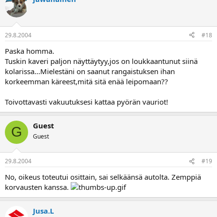
29.8.2004
#18
Paska homma.
Tuskin kaveri paljon näyttäytyy,jos on loukkaantunut siinä
kolarissa...Mielestäni on saanut rangaistuksen ihan
korkeemman käreest,mitä sitä enää leipomaan??
Toivottavasti vakuutuksesi kattaa pyörän vauriot!
Guest
G
Guest
29.8.2004
#19
No, oikeus toteutui osittain, sai selkäänsä autolta. Zemppiä
korvausten kanssa.
Jusa.L