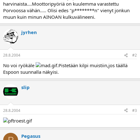
harvinaista....Moottoripyöriä on kuulemma varastettu
a
Porvoossa vähän..... Olisi edes "p********n" vienyt jonkun
muun kuin minun AINOAN kulkuvälineeni.
jyrhen
28.8.2004
#2
No voi ryökäle
.Pistetään kilpi muistiin,jos täällä
Espoon suunnalla näkyisi.
slip
28.8.2004
#3
Pegasus