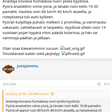
Anastaja kovassa humalassa nuori poika kyydissä.
Pyörä anastettiin viime yönä, ja tänään noin kello 19.30
pamahti. Vauhtia noin 80 km/h 40 km/h alueella, ja
risteyksessä tuli auto kylkeen.
Pyörän kuljettaja puhalsi melkein 2 promillea, ja vammautui
vakavasti, valitettavasti ei tarpeeksi. Kyydissä olleen noin 14
vuotiaan pojan kypärä irtosi päästä kolarissa, ja hän sai
vammoja päähän ja jalkaan.
Otan osaa Kawamimmin suruun
Toivottavasti kaikki vielä järjestyy
Jutajammu
29.8.2004
#16
(GriZzLy @ Elo. 28 2004 sanoi:
Anastaja kovassa humalassa nuori poika kyydissä.
Pyörä anastettiin viime yönä, ja tänään noin kello 19.30 pamahti.
Pyörä oli ajanut noin 80 km/h 40 km/h alueella, ja risteyksessä oli