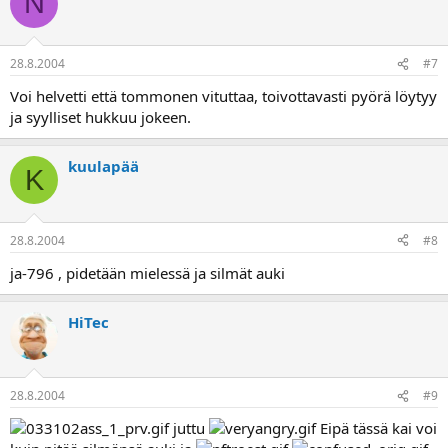
N
28.8.2004
#7
Voi helvetti että tommonen vituttaa, toivottavasti pyörä löytyy
ja syylliset hukkuu jokeen.
kuulapää
K
28.8.2004
#8
ja-796 , pidetään mielessä ja silmät auki
HiTec
28.8.2004
#9
juttu
Eipä tässä kai voi