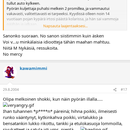
tullut auto kylkeen.
Pyörän kuljettaja puhalsi melkein 2 promillea, ja vammautui
vakavasti, valitettavasti ei tarpeeksi. Kyydissä olleen noin 14
vuotiaan pojan kypärä irtosi päästä kolarissa, ja hän sai vammoja
päähän ja jalkaan.
Napsauta laajentaaksesi...
Otan osaa Kawamimmin suruun
Sanonko suoraan. No sanon siistimmin kuin äsken
Toivottavasti kaikki vielä järjestyy
Voi v...u minkälaisia idiootteja tähän maahan mahtuu.
Niitä M Nykäsiä, ressukoita.
No mercy
kawamimmi
29.8.2004
#17
Olipa melkoinen shokki, kun näin pyörän illalla.....
Ihan tuhannen *p****n* päreinä; hihna poikki, ilmeisesti
runko vääntynyt, kytkinkahva poikki, virtalukko ja
bensatankin lukko rikottu, tankki ja etulokasuoja lommoilla,
sivukatteet ja satula irti yms. pientä.....