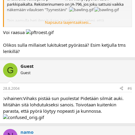
parkkipaikalta. Rekisterinumero on JA-796, jos joku sattuisi vaikka
näkemään vilauksen "Tyynestäni"
Tein aamulla heti ilmoituksen ja poliisi vaan totesi, että
Napsauta laajentaaksesi...
harvinaista....Moottoripyöriä on kuulemma varastettu Porvoossa
vähän..... Olisi edes "p********n" vienyt jonkun muun kuin minun
Voi raasua
AINOAN kulkuvälineeni.
Olikos sulla millaiset lukitukset pyörässä? Esim ketjulla tms
lenkillä?
Guest
G
Guest
28.8.2004
#6
:vihainen:Vihaks pistää sun puolesta! Pidetään silmät auki.
Mitähän sitä lohdutukseksi sanois. Toivotaan kuitenkin
parasta, että pyörä löytyy nopeasti ja kunnossa.
namo