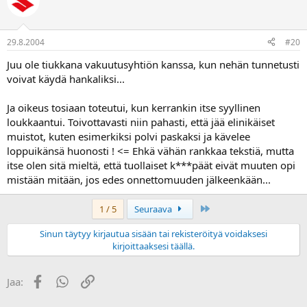
29.8.2004
#20
Juu ole tiukkana vakuutusyhtiön kanssa, kun nehän tunnetusti
voivat käydä hankaliksi...
Ja oikeus tosiaan toteutui, kun kerrankin itse syyllinen
loukkaantui. Toivottavasti niin pahasti, että jää elinikäiset
muistot, kuten esimerkiksi polvi paskaksi ja kävelee
loppuikänsä huonosti ! <= Ehkä vähän rankkaa tekstiä, mutta
itse olen sitä mieltä, että tuollaiset k***päät eivät muuten opi
mistään mitään, jos edes onnettomuuden jälkeenkään...
Last
1 / 5
Seuraava
Sinun täytyy kirjautua sisään tai rekisteröityä voidaksesi
kirjoittaaksesi täällä.
Facebook
WhatsApp
Linkki
Jaa: