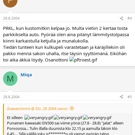
P
28.8.2004
#4
PRKL, kun kustomitkin kelpaa jo. Multa vietiin 2 kertaa tosta
parkkikselta auto. Pyörää olen aina pitänyt lämmitystolpassa
kiinni karkaistulla ketjulla ja munalukolla.
Tiedän tunteen kun kulkupeli varastetaan ja käräjillekiin oli
pakko mennä sakon uhalla, itse täysin syyttömänä. Eiköhän
toi aika äkkiä löydy. Osanottoni
Miqa
M
28.8.2004
#5
(kawamimmi @ Elo. 28 2004 sanoi:
Et silleen
Punainen kawasaki EN500 sai viime yönä (27.8 - 28.8) "jalat" alleen
Porvoossa... Tulin illalla duunista klo 22.15 ja aamulla läksin klo
6.45.... Sillä välillä joku p********n oli vienyt pyörän talon