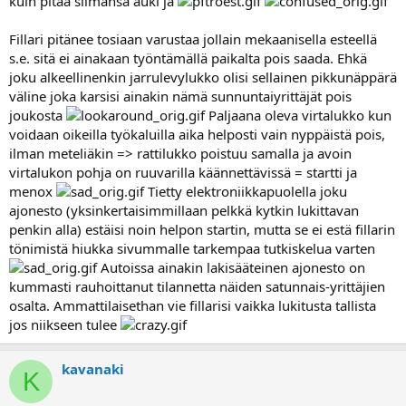
kuin pitää silmänsä auki ja
Fillari pitänee tosiaan varustaa jollain mekaanisella esteellä
s.e. sitä ei ainakaan työntämällä paikalta pois saada. Ehkä
joku alkeellinenkin jarrulevylukko olisi sellainen pikkunäppärä
väline joka karsisi ainakin nämä sunnuntaiyrittäjät pois
joukosta
Paljaana oleva virtalukko kun
voidaan oikeilla työkaluilla aika helposti vain nyppäistä pois,
ilman meteliäkin => rattilukko poistuu samalla ja avoin
virtalukon pohja on ruuvarilla käännettävissä = startti ja
menox
Tietty elektroniikkapuolella joku
ajonesto (yksinkertaisimmillaan pelkkä kytkin lukittavan
penkin alla) estäisi noin helpon startin, mutta se ei estä fillarin
tönimistä hiukka sivummalle tarkempaa tutkiskelua varten
Autoissa ainakin lakisääteinen ajonesto on
kummasti rauhoittanut tilannetta näiden satunnais-yrittäjien
osalta. Ammattilaisethan vie fillarisi vaikka lukitusta tallista
jos niikseen tulee
kavanaki
K