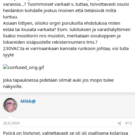
varaosia...? Tuommoiset varkaat v..tuttaa, toivottavasti osuisi
heidänkin kohdalle joskus moinen että tietäisivät miltä
tuntuu.
Asiaan liittyen, olisiko orgin porukoilla ehdotuksia miten
estää tai kiusata varkaita? Esim. lukituksen ja varashälyttimen
lisäksi moottorin nro muistiin, merkataan sivukoppien ja
lokareiden sisäpuolelle rekisterinumero tms.?
230VAC:ta ei varmaankaan kannata runkoon johtaa, voi tulla
syyte
Joka tapauksessa pidetään silmät auki jos mopo tulee
näkyville.
Mikk@
28.8.2004
#13
Pyörä on löytynyt, valitettavasti se oli oli osallisena kolarissa