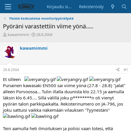
Kirjaudu sisään
Rekisteröidy
Yleistä keskustelua moottoripyöräilystä
Pyöräni varastettiin viime yönä.....
K
A
kawamimmi
28.8.2004
e
l
s
o
kawamimmi
k
i
u
t
s
u
t
s
28.8.2004
#1
e
p
l
ä
Et silleen
u
i
Punainen kawasaki EN500 sai viime yönä (27.8 - 28.8) "jalat"
n
v
alleen Porvoossa... Tulin illalla duunista klo 22.15 ja aamulla
a
ä
läksin klo 6.45.... Sillä välillä joku p********n oli vienyt
l
o
pyörän talon parkkipaikalta. Rekisterinumero on JA-796, jos
i
joku sattuisi vaikka näkemään vilauksen "Tyynestäni"
t
t
a
Tein aamulla heti ilmoituksen ja poliisi vaan totesi, että
j