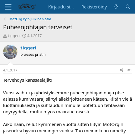
Kirjaudu sisään
Rekisteröidy
MotOrg ry:n julkinen osio
Puheenjohtajan terveiset
K
A
tiggeri
4.1.2017
e
l
s
o
tiggeri
k
i
praeses pristini
u
t
s
u
t
s
4.1.2017
#1
e
p
l
ä
Tervehdys kanssaeläjät!
u
i
n
v
Vuosi vaihtui ja yhdistyksemme puheenjohtajan nuija (itse
a
ä
asiassa kumivasara) siirtyi allekirjoittaneen käteen. Kiitän vielä
l
luottamuksesta ja suhtaudun minulle luotettuun tehtävään
o
nöyryydellä, mutta myös määrätietoisesti.
i
t
t
Aikoinaan, reilut kymmenen vuotta sitten liityin MotOrgin
a
jäseneksi hyvän meiningin vuoksi. Tuo meininki on nimetty
j