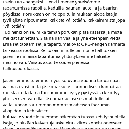
usein ORG-hengeksi. Henki ilmenee yhteisömme
a
tapahtumissa radoilla, kaduilla, saunan lauteilla ja baarien
pöydissä. Porukkaan on helppo tulla mukaan ajopelistä ja
tyylilajista riippumatta, kaikista välitetään. Rakkaimmista jopa
"välitetään".
Tuo henki on se, mikä tämän porukan pitää kasassa ja mistä
meidät tunnetaan. Sitä haluan vaalia ja yhä eteenpäin viedä.
Erilaiset tapaamiset ja tapahtumat ovat ORG-hengen kannalta
tärkeässä roolissa. Kertokaa minulle tai muille hallituksen
jäsenille millaisia tapahtumia yhdistyksemme haluatte
masinoivan. Viisaus asuu teissä, ei pienessä
hallitusporukassa.
Jäsenillemme tulemme myös kuluvana vuonna tarjoamaan
varmasti vastinetta jäsenmaksulle. Luonnollisesti kannattaa
muistaa, että tämä foorumimme pysyy pystyssä ja kehittyy
yhdistyksen varoilla. Jäsenmaksullasi siis mahdollistat
valtakunnan suurimman motorismiaiheisen foorumin
ylläpidon ja kehityksen.
Kuluvalle vuodelle tulemme näkemään tuossa kehityspuolella
isoja, jo pitkään kaivattuja askeleita - kiitos konehuoneeseen.
Jäsenille ratapäivämme ovat jäsenhintaisia totuttuun tapaan.