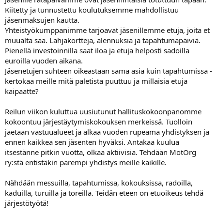
Kiitetty ja tunnustettu koulutuksemme mahdollistuu
jäsenmaksujen kautta.
Yhteistyökumppanimme tarjoavat jäsenillemme etuja, joita et
muualta saa. Lahjakortteja, alennuksia ja tapahtumapäiviä.
Pienellä investoinnilla saat iloa ja etuja helposti sadoilla
euroilla vuoden aikana.
Jäsenetujen suhteen oikeastaan sama asia kuin tapahtumissa -
kertokaa meille mitä paletista puuttuu ja millaisia etuja
kaipaatte?
Reilun viikon kuluttua uusiutunut hallituskokoonpanomme
kokoontuu järjestäytymiskokouksen merkeissä. Tuolloin
jaetaan vastuualueet ja alkaa vuoden rupeama yhdistyksen ja
ennen kaikkea sen jäsenten hyväksi. Antakaa kuulua
itsestänne pitkin vuotta, olkaa aktiivisia. Tehdään MotOrg
ry:stä entistäkin parempi yhdistys meille kaikille.
Nähdään messuilla, tapahtumissa, kokouksissa, radoilla,
kaduilla, turuilla ja toreilla. Teidän eteen on etuoikeus tehdä
järjestötyötä!