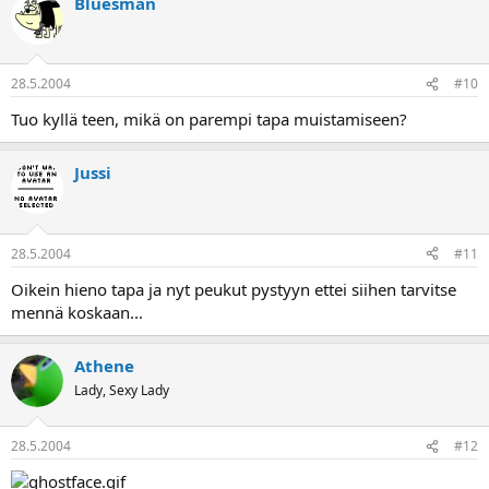
Bluesman
28.5.2004
#10
Tuo kyllä teen, mikä on parempi tapa muistamiseen?
Jussi
28.5.2004
#11
Oikein hieno tapa ja nyt peukut pystyyn ettei siihen tarvitse
mennä koskaan...
Athene
Lady, Sexy Lady
28.5.2004
#12