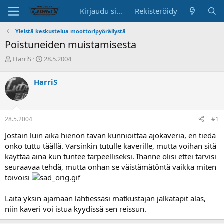
Kirjaudu sisään
Rekisteröidy
Yleistä keskustelua moottoripyöräilystä
Poistuneiden muistamisesta
K
A
HarriS
28.5.2004
e
l
s
o
HarriS
k
i
u
t
s
u
t
s
28.5.2004
#1
e
p
l
ä
Jostain luin aika hienon tavan kunnioittaa ajokaveria, en tiedä
u
i
onko tuttu täällä. Varsinkin tutulle kaverille, mutta voihan sitä
n
v
käyttää aina kun tuntee tarpeelliseksi. Ihanne olisi ettei tarvisi
a
ä
seuraavaa tehdä, mutta onhan se väistämätöntä vaikka miten
l
o
toivoisi
i
t
Laita yksin ajamaan lähtiessäsi matkustajan jalkatapit alas,
t
niin kaveri voi istua kyydissä sen reissun.
a
j