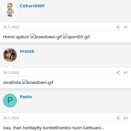
a
Cebari600F
28.5.2004
#2
Hieno ajatus!
mazak
28.5.2004
#3
oivallista
Paolo
P
28.5.2004
#4
Vau, ihan heittäytty tunteellisesksi tuon luettuani...