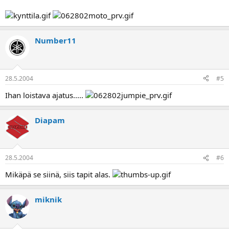
Number11
28.5.2004
#5
Ihan loistava ajatus.....
Diapam
28.5.2004
#6
Mikäpä se siinä, siis tapit alas.
miknik