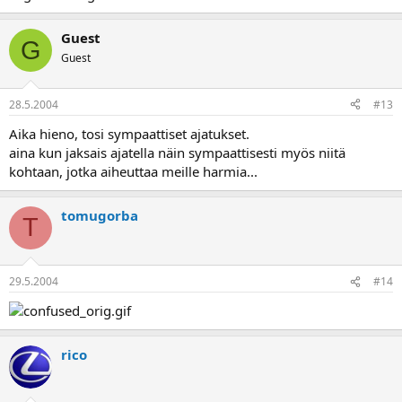
Guest
G
Guest
28.5.2004
#13
Aika hieno, tosi sympaattiset ajatukset.
aina kun jaksais ajatella näin sympaattisesti myös niitä
kohtaan, jotka aiheuttaa meille harmia...
tomugorba
T
29.5.2004
#14
rico