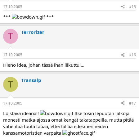
17.10.2005
#15
***
***
Terrorizer
T
17.10.2005
#16
Hieno idea, johan tässä ihan liikuttui...
Transalp
T
17.10.2005
#17
Loistava ideana!!
Itse tosin lepuutan jalkoja
monesti matka-ajossa omat kengät takatappeilla, mutta pitää
vähentää tuota tapaa, ettei tallaa edesmenneiden
kanssamotoristien varpaita