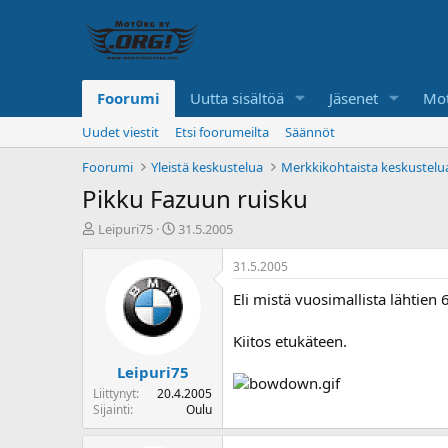
Foorumi
Uutta sisältöä
Jäsenet
Mot
Uudet viestit
Etsi foorumeilta
Säännöt
Foorumi
Yleistä keskustelua
Merkkikohtaista keskustelu
Pikku Fazuun ruisku
K
A
Leipuri75
31.5.2005
e
l
s
o
31.5.2005
k
i
Eli mistä vuosimallista lähtie
u
t
s
u
t
s
Kiitos etukäteen.
e
p
Leipuri75
l
ä
u
i
Liittynyt
20.4.2005
n
v
Sijainti
Oulu
a
ä
l