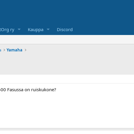
Org ry
Kauppa
Discord
a
Yamaha
n 600 Fasussa on ruiskukone?