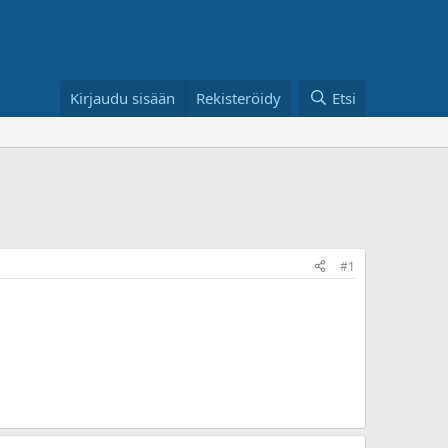
Kirjaudu sisään
Rekisteröidy
Etsi
#1