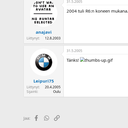
31.5.2005
o
i
2004 tuli R6:n koneen mukana
t
t
a
j
anajavi
a
Liittynyt
12.8.2003
31.5.2005
Tänks!
Leipuri75
Liittynyt
20.4.2005
Sijainti
Oulu
Facebook
WhatsApp
Linkki
Jaa: