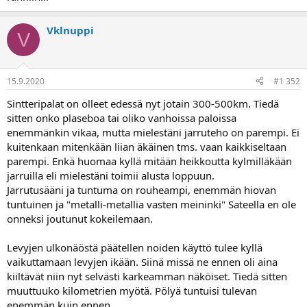
Vklnuppi
V
15.9.2020
#1 352
Sintteripalat on olleet edessä nyt jotain 300-500km. Tiedä
sitten onko plaseboa tai oliko vanhoissa paloissa
enemmänkin vikaa, mutta mielestäni jarruteho on parempi. Ei
kuitenkaan mitenkään liian äkäinen tms. vaan kaikkiseltaan
parempi. Enkä huomaa kyllä mitään heikkoutta kylmilläkään
jarruilla eli mielestäni toimii alusta loppuun.
Jarrutusääni ja tuntuma on rouheampi, enemmän hiovan
tuntuinen ja "metalli-metallia vasten meininki" Sateella en ole
onneksi joutunut kokeilemaan.
Levyjen ulkonäöstä päätellen noiden käyttö tulee kyllä
vaikuttamaan levyjen ikään. Siinä missä ne ennen oli aina
kiiltävät niin nyt selvästi karkeamman näköiset. Tiedä sitten
muuttuuko kilometrien myötä. Pölyä tuntuisi tulevan
enemmän kuin ennen.