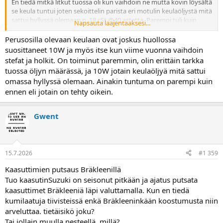
En tiedä mitkä litkut tuossa oli kun vaihdoin ne mutta kovin löysältä
se keula tuntui joten sekoittelin parista eri motulin keulaöljystä mitä
sattui hyllyssä olemaan n. 18 cSt @40 astetta. Parempi tuli kuin
Napsauta laajentaaksesi...
ennen oli.
Perusosilla olevaan keulaan ovat joskus huollossa
Sitten satuin huomaamaan Hondan huolto-ohjeen kulmassa että
suosittaneet 10W ja myös itse kun viime vuonna vaihdoin
Honda Ultra 10W. Sille en löytänyt mistään speksiä mutta taas
stefat ja holkit. On toiminut paremmin, olin erittäin tarkka
löysin viittauksia Showa SS-8 joka olisi n. 36,5 cSt @40 astetta.
tuossa öljyn määrässä, ja 10W jotain keulaöljyä mitä sattui
omassa hyllyssä olemaan. Ainakin tuntuma on parempi kuin
Kun en oikein tiedä miltä tuon keulan pitäisi tuntua tai miltä se voisi
ennen eli jotain on tehty oikein.
tuntua niin en tiedä pitäisikö tuohon vielä hiukan jäykempää
kokeilla.
Gwent
Eli mitähän keulaöljyä olette käyttäneet RC-36 VFR 750 Hondassa?
15.7.2026
#1 359
Kaasuttimien putsaus Bräkleenillä
Tuo kaasutinSuzuki on seisonut pitkään ja ajatus putsata
kaasuttimet Bräkleeniä läpi valuttamalla. Kun en tiedä
kumilaatuja tiivisteissä enkä Bräkleeninkään koostumusta niin
arveluttaa. tietäisikö joku?
Tai jollain muulla nesteellä, millä?