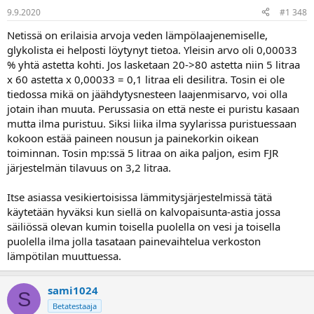
9.9.2020
#1 348
Netissä on erilaisia arvoja veden lämpölaajenemiselle,
glykolista ei helposti löytynyt tietoa. Yleisin arvo oli 0,00033
% yhtä astetta kohti. Jos lasketaan 20->80 astetta niin 5 litraa
x 60 astetta x 0,00033 = 0,1 litraa eli desilitra. Tosin ei ole
tiedossa mikä on jäähdytysnesteen laajenmisarvo, voi olla
jotain ihan muuta. Perussasia on että neste ei puristu kasaan
mutta ilma puristuu. Siksi liika ilma syylarissa puristuessaan
kokoon estää paineen nousun ja painekorkin oikean
toiminnan. Tosin mp:ssä 5 litraa on aika paljon, esim FJR
järjestelmän tilavuus on 3,2 litraa.
Itse asiassa vesikiertoisissa lämmitysjärjestelmissä tätä
käytetään hyväksi kun siellä on kalvopaisunta-astia jossa
säiliössä olevan kumin toisella puolella on vesi ja toisella
puolella ilma jolla tasataan painevaihtelua verkoston
lämpötilan muuttuessa.
sami1024
S
Betatestaaja