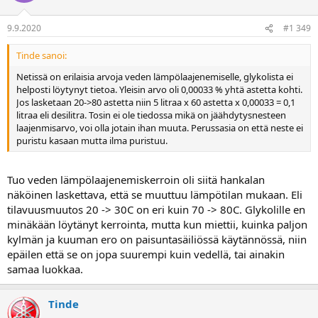
9.9.2020
#1 349
Tinde sanoi:
Netissä on erilaisia arvoja veden lämpölaajenemiselle, glykolista ei
helposti löytynyt tietoa. Yleisin arvo oli 0,00033 % yhtä astetta kohti.
Jos lasketaan 20->80 astetta niin 5 litraa x 60 astetta x 0,00033 = 0,1
litraa eli desilitra. Tosin ei ole tiedossa mikä on jäähdytysnesteen
laajenmisarvo, voi olla jotain ihan muuta. Perussasia on että neste ei
puristu kasaan mutta ilma puristuu.
Tuo veden lämpölaajenemiskerroin oli siitä hankalan
näköinen laskettava, että se muuttuu lämpötilan mukaan. Eli
tilavuusmuutos 20 -> 30C on eri kuin 70 -> 80C. Glykolille en
minäkään löytänyt kerrointa, mutta kun miettii, kuinka paljon
kylmän ja kuuman ero on paisuntasäiliössä käytännössä, niin
epäilen että se on jopa suurempi kuin vedellä, tai ainakin
samaa luokkaa.
Tinde