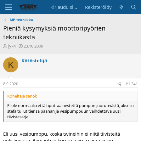
Kirjaudu sisään
Rekisteröidy
MP-tekniikka
Pieniä kysymyksiä moottoripyörien
tekniikasta
K
A
jyk4
23.10.2009
e
l
s
o
Kötöstelijä
K
k
i
u
t
s
u
t
s
8.9.2020
#1 341
e
p
l
ä
Koheltaja sanoi:
u
i
n
v
Ei ole normaalia että tiputtaa nestettä pumpun juorureiästä, akselin
a
ä
stefa tullut tiensä päähän ja vesipumppuun vaihdettava uusi
l
tiivistesarja.
o
i
t
Eli uusi vesipumppu, koska twineihin ei niitä tiivisteitä
t
erikseen saa. Bemarihan korjasi näissä seuraavaan