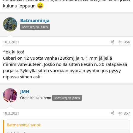
kulunu loppuun
Batmanninja
MotOrg ry jäsen
18.3.2021
#1 356
^ok kiitos!
Cebari on 12 vuotta vanha (28tkm) ja n. 1 mm jäljellä
minimivahvuuteen. Josko noilla sitten kesän n. 20 ratapäivää
pärjäisi. Syksyllä sitten varmaan pyörä myyntiin jos pysyy
nipussa siihen asti.
JMH
Orgin Keulahahmo
MotOrg ry jäsen
18.3.2021
#1 357
Batmanninja sanoi: