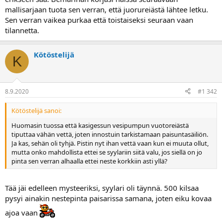
a
mallisarjaan tuota sen verran, että juorureiästä lähtee letku.
j
Sen verran vaikea purkaa että toistaiseksi seuraan vaan
a
tilannetta.
Kötöstelijä
K
8.9.2020
#1 342
Kötöstelijä sanoi:
Huomasin tuossa että kasigessun vesipumpun vuotoreiästä
tiputtaa vähän vettä, joten innostuin tarkistamaan paisuntasäiliön.
Ja kas, sehän oli tyhjä. Pistin nyt ihan vettä vaan kun ei muuta ollut,
mutta onko mahdollista ettei se syylariin siitä valu, jos siellä on jo
pinta sen verran alhaalla ettei neste korkkiin asti yllä?
Tää jäi edelleen mysteeriksi, syylari oli täynnä. 500 kilsaa
pysyi ainakin nestepinta paisarissa samana, joten eiku kovaa
ajoa vaan