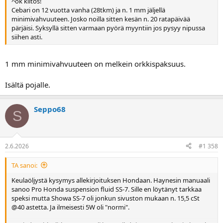
^ok kiitos!
Cebari on 12 vuotta vanha (28tkm) ja n. 1 mm jäljellä
minimivahvuuteen. Josko noilla sitten kesän n. 20 ratapäivää
pärjäisi. Syksyllä sitten varmaan pyörä myyntiin jos pysyy nipussa
siihen asti.
1 mm minimivahvuuteen on melkein orkkispaksuus.
Isältä pojalle.
Seppo68
S
2.6.2026
#1 358
TA sanoi:
Keulaöljystä kysymys allekirjoituksen Hondaan. Haynesin manuaali
sanoo Pro Honda suspension fluid SS-7. Sille en löytänyt tarkkaa
speksi mutta Showa SS-7 oli jonkun sivuston mukaan n. 15,5 cSt
@40 astetta. Ja ilmeisesti 5W oli "normi".