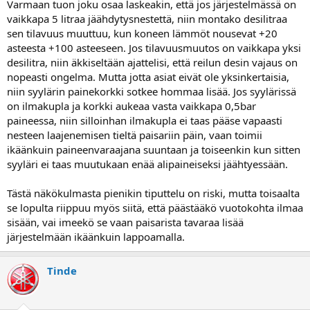
Varmaan tuon joku osaa laskeakin, että jos järjestelmässä on
vaikkapa 5 litraa jäähdytysnestettä, niin montako desilitraa
sen tilavuus muuttuu, kun koneen lämmöt nousevat +20
asteesta +100 asteeseen. Jos tilavuusmuutos on vaikkapa yksi
desilitra, niin äkkiseltään ajattelisi, että reilun desin vajaus on
nopeasti ongelma. Mutta jotta asiat eivät ole yksinkertaisia,
niin syylärin painekorkki sotkee hommaa lisää. Jos syylärissä
on ilmakupla ja korkki aukeaa vasta vaikkapa 0,5bar
paineessa, niin silloinhan ilmakupla ei taas pääse vapaasti
nesteen laajenemisen tieltä paisariin päin, vaan toimii
ikäänkuin paineenvaraajana suuntaan ja toiseenkin kun sitten
syyläri ei taas muutukaan enää alipaineiseksi jäähtyessään.
Tästä näkökulmasta pienikin tiputtelu on riski, mutta toisaalta
se lopulta riippuu myös siitä, että päästääkö vuotokohta ilmaa
sisään, vai imeekö se vaan paisarista tavaraa lisää
järjestelmään ikäänkuin lappoamalla.
Tinde