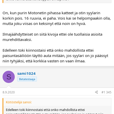
On, kun purin Motonetin pihassa katteet ja otin syylarin
korkin pois. 16 ruuvia, ei paha. Vois kai se helpompaakin olla,
mutta joku viisas on keksinyt että noin on hyvä.
Ilmajäähdytteiset on siitä kivoja ettei ole tuollaisia asioita
murehdittavaksi.
Edelleen toki kiinnostaisi että onko mahdollista ettei
paisuntasäiliöön täyttö auta mitään, jos syylari on jo päässyt
niin tyhjäksi, että korkkia vasten on vaan ilmaa.
sami1024
S
Betatestaaja
8.9.2020
#1 345
Kötöstelijä sanoi:
Edelleen toki kiinnostaisi että onko mahdollista ettei