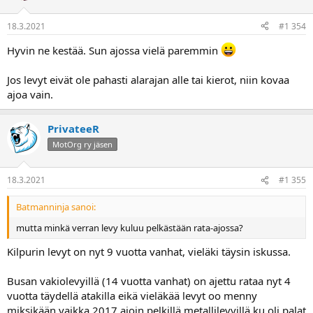
18.3.2021
#1 354
Hyvin ne kestää. Sun ajossa vielä paremmin
Jos levyt eivät ole pahasti alarajan alle tai kierot, niin kovaa
ajoa vain.
PrivateeR
MotOrg ry jäsen
18.3.2021
#1 355
Batmanninja sanoi:
mutta minkä verran levy kuluu pelkästään rata-ajossa?
Kilpurin levyt on nyt 9 vuotta vanhat, vieläki täysin iskussa.
Busan vakiolevyillä (14 vuotta vanhat) on ajettu rataa nyt 4
vuotta täydellä atakilla eikä vieläkää levyt oo menny
miksikään vaikka 2017 ajoin pelkillä metallilevyillä ku oli palat