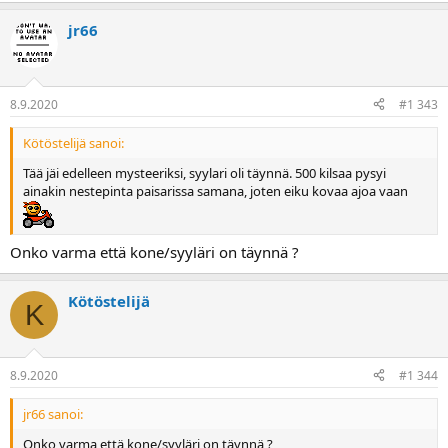
jr66
8.9.2020
#1 343
Kötöstelijä sanoi:
Tää jäi edelleen mysteeriksi, syylari oli täynnä. 500 kilsaa pysyi
ainakin nestepinta paisarissa samana, joten eiku kovaa ajoa vaan
Onko varma että kone/syyläri on täynnä ?
Kötöstelijä
K
8.9.2020
#1 344
jr66 sanoi:
Onko varma että kone/syyläri on täynnä ?