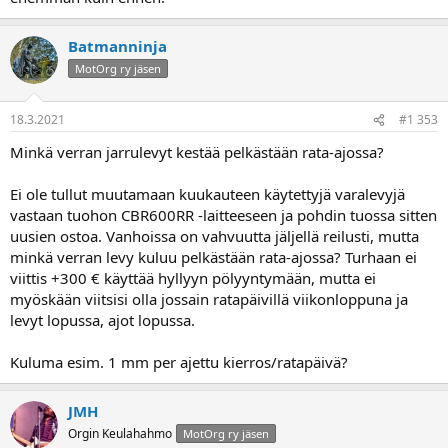
Batmanninja
MotOrg ry jäsen
18.3.2021
#1 353
Minkä verran jarrulevyt kestää pelkästään rata-ajossa?
Ei ole tullut muutamaan kuukauteen käytettyjä varalevyjä
vastaan tuohon CBR600RR -laitteeseen ja pohdin tuossa sitten
uusien ostoa. Vanhoissa on vahvuutta jäljellä reilusti, mutta
minkä verran levy kuluu pelkästään rata-ajossa? Turhaan ei
viittis +300 € käyttää hyllyyn pölyyntymään, mutta ei
myöskään viitsisi olla jossain ratapäivillä viikonloppuna ja
levyt lopussa, ajot lopussa.
Kuluma esim. 1 mm per ajettu kierros/ratapäivä?
JMH
Orgin Keulahahmo
MotOrg ry jäsen