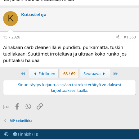
Kötöstelijä
K
15.7.2026
#1 360
Ainakaan carb cleanerillä ei puhdistu purkamatta, tuskin
tuollakaan. Suuttimet irroteltava ja ultraan koko runko jos
puhtaaksi haluaa.
First
Last
Edellinen
68 / 69
Seuraava
Sinun täytyy kirjautua sisään tai rekisteröityä voidaksesi
kirjoittaaksesi täällä.
Facebook
WhatsApp
Linkki
Jaa:
MP-tekniikka
Finnish (FI)