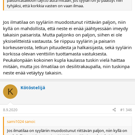
paisuntasäiliöön täyttö auta mitään, jos syylari on jo päässyt niin
tyhjäksi, että korkkia vasten on vaan ilmaa.
Jos ilmatilaa on syyläriin muodostunut riittävän paljon, niin
kyllä on mahdollista, että neste ei enää jäähtyessään imeydy
takaisin paisarista. Mutta paljonko on paljon, siihen ei ole
yksiselitteistä vastausta. Se riippuu syylärin ja paisarin
korkeuserosta, letkun pituudesta ja halkaisijasta, sekä syylärin
korkissa olevan venttiilin tuottamasta vastuksesta.
Peukalonpään kokoinen kupla kaulassa tuskin vielä haittaa
mitään, mutta jos ilmatilaa on desilitrakaupalla, niin tuskinpa
neste enää vetäytyy takaisin.
Kötöstelijä
K
8.9.2020
#1 346
sami1024 sanoi:
Jos ilmatilaa on syyläriin muodostunut riittävän paljon, niin kyllä on