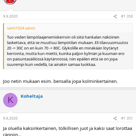
9.9.2020
#1 350
sami1024 sanoi:
Tuo veden lämpölaajenemiskerroin oli siitä hankalan näköinen
laskettava, että se muuttuu lämpötilan mukaan. Eli tilavuusmuutos
20 -> 30C on eri kuin 70 -> 80C. Glykolille en minäkään löytänyt
kerrointa, mutta kun miettii, kuinka paljon kylmän ja kuuman ero
on paisuntasäiliössä käytännössä, niin epäilen että se on jopa
suurempi kuin vedellä, tai ainakin samaa luokkaa.
Joo netin mukaan esim. bensalla jopa kolminkertainen.
Koheltaja
K
9.9.2020
#1 351
Ja oluella kaksinkertainen, tölkillisen juot ja kaksi saat lorottaa
ränniin...