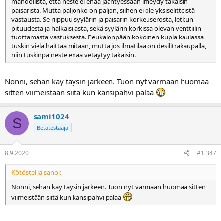
mahdollista, että neste ei enää jäähtyessään imeydy takaisin
paisarista. Mutta paljonko on paljon, siihen ei ole yksiselitteistä
vastausta. Se riippuu syylärin ja paisarin korkeuserosta, letkun
pituudesta ja halkaisijasta, sekä syylärin korkissa olevan venttiilin
tuottamasta vastuksesta. Peukalonpään kokoinen kupla kaulassa
tuskin vielä haittaa mitään, mutta jos ilmatilaa on desilitrakaupalla,
niin tuskinpa neste enää vetäytyy takaisin.
Nonni, sehän käy täysin järkeen. Tuon nyt varmaan huomaa
sitten viimeistään siitä kun kansipahvi palaa
sami1024
S
Betatestaaja
8.9.2020
#1 347
Kötöstelijä sanoi:
Nonni, sehän käy täysin järkeen. Tuon nyt varmaan huomaa sitten
viimeistään siitä kun kansipahvi palaa