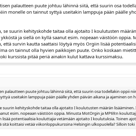
tisen palautteen puute johtuu lähinnä siitä, että suurin osa todellak
 Niin monelle on tainnut syttyä useitakin lamppuja pään päälle y
, se suurin kehityskohde taitaa olla ajotaito I koulutusten määrä
ata ykköstä ja siellä on kyllä saanut esim. nopeaan väistöön oppia
 että survin kautta saattaisi löytyä myös Orgiin lisää potentiaalis
gelma on tainnut olla hyvien paikkojen puute. Onko koskaan mietitty
toki kurssista pitää periä ainakin kulut kattava kurssimaksu.
en palautteen puute johtuu lähinnä siitä, että suurin osa todellakin oppii niin 
syttyä useitakin lamppuja pään päälle yhden päivän aikana ja ajaminen on 
e suurin kehityskohde taitaa olla ajotaito I koulutusten määrän lisääminen. I
 saanut esim. nopeaan väistöön oppia. Minusta MotOrgin ja MP69:n kouluttaji
 lisää potentiaalisia kouluttajia vetämään ajotaito I koulutuksia. Toinen ajo
 sitä koittaisi vetää viikonloppukurssina Helsingin ulkopuolella? Silloin toki