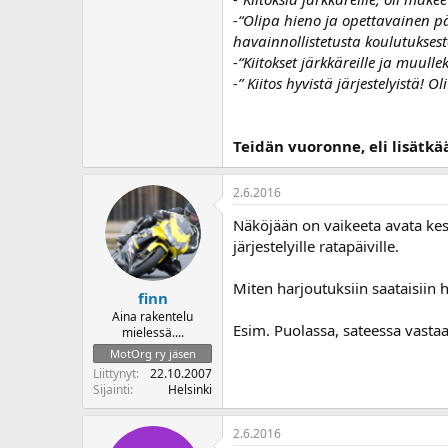
-“Olipa hieno ja opettavainen päi
havainnollistetusta koulutuksest
-“Kiitokset järkkäreille ja muulle
-” Kiitos hyvistä järjestelyistä! 
Teidän vuoronne, eli lisätkä
2.6.2016
Näköjään on vaikeeta avata kes
järjestelyille ratapäiville.
Miten harjoutuksiin saataisiin 
finn
Aina rakentelu
Esim. Puolassa, sateessa vastaan 
mielessä....
MotOrg ry jäsen
Liittynyt
22.10.2007
Sijainti
Helsinki
2.6.2016