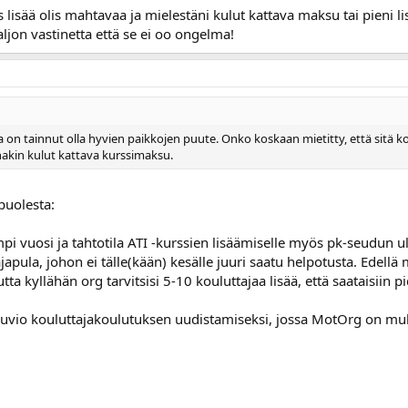
lisää olis mahtavaa ja mielestäni kulut kattava maksu tai pieni 
aljon vastinetta että se ei oo ongelma!
ma on tainnut olla hyvien paikkojen puute. Onko koskaan mietitty, että sitä k
ainakin kulut kattava kurssimaksu.
puolesta:
ampi vuosi ja tahtotila ATI -kurssien lisäämiselle myös pk-seudun
ula, johon ei tälle(kään) kesälle juuri saatu helpotusta. Edellä
a kyllähän org tarvitsisi 5-10 kouluttajaa lisää, että saataisiin p
pi kuvio kouluttajakoulutuksen uudistamiseksi, jossa MotOrg on