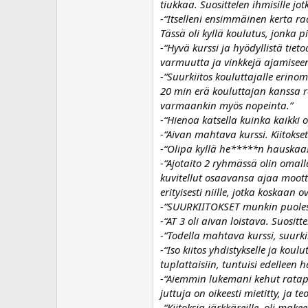
tiukkaa. Suosittelen ihmisille j
-“Itselleni ensimmäinen kerta rad
Tässä oli kyllä koulutus, jonka 
-“Hyvä kurssi ja hyödyllistä tiet
varmuutta ja vinkkejä ajamiseensa
-“Suurkiitos kouluttajalle erino
20 min erä kouluttajan kanssa r
varmaankin myös nopeinta.”
-“Hienoa katsella kuinka kaikki o
-“Aivan mahtava kurssi. Kiitokset
-“Olipa kyllä he*****n hauskaa! Ki
-“Ajotaito 2 ryhmässä olin omalla
kuvitellut osaavansa ajaa mootto
erityisesti niille, jotka koskaan
-“SUURKIITOKSET munkin puolesta
-“AT 3 oli aivan loistava. Suositt
-“Todella mahtava kurssi, suurkii
-“Iso kiitos yhdistykselle ja ko
tuplattaisiin, tuntuisi edelleen h
-“Aiemmin lukemani kehut ratapäi
juttuja on oikeesti mietitty, ja 
-“Kiitoksia järkkäreille, oli make