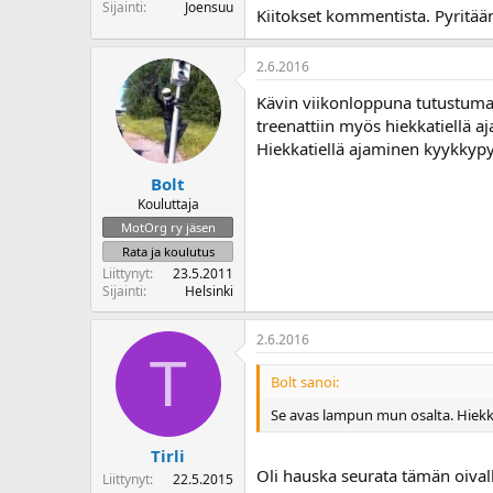
Sijainti
Joensuu
Kiitokset kommentista. Pyritää
2.6.2016
Kävin viikonloppuna tutustumas
treenattiin myös hiekkatiellä aj
Hiekkatiellä ajaminen kyykkypyö
Bolt
Kouluttaja
MotOrg ry jäsen
Rata ja koulutus
Liittynyt
23.5.2011
Sijainti
Helsinki
2.6.2016
T
Bolt sanoi:
Se avas lampun mun osalta. Hiekk
Tirli
Oli hauska seurata tämän oival
Liittynyt
22.5.2015