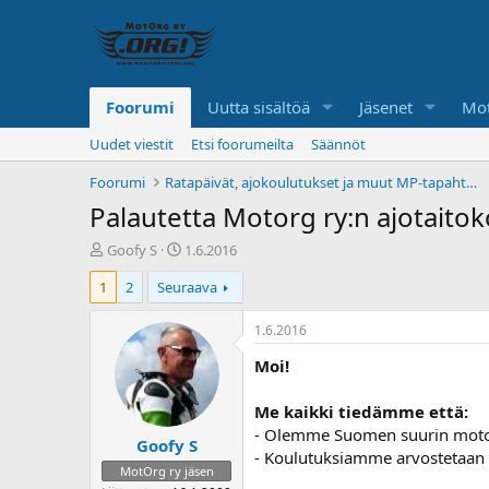
Foorumi
Uutta sisältöä
Jäsenet
Mot
Uudet viestit
Etsi foorumeilta
Säännöt
Foorumi
Ratapäivät, ajokoulutukset ja muut MP-tapahtumat
Palautetta Motorg ry:n ajotaitok
K
A
Goofy S
1.6.2016
e
l
1
2
Seuraava
s
o
k
i
u
t
1.6.2016
s
u
Moi!
t
s
e
p
l
ä
Me kaikki tiedämme että:
u
i
- Olemme Suomen suurin motori
Goofy S
n
v
- Koulutuksiamme arvostetaan s
a
ä
MotOrg ry jäsen
l