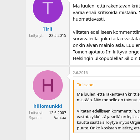
T
Mä luulen, että rakentavan kriit
varaa enää kritisoida mistään.
huomattavasti.
Tirli
Viitaten edelliseen kommenttiin
Liittynyt
22.5.2015
survivaleilla, joka taitaa vast
onkin aivan mainio asia. Luulen,
Toinen ajotaito I:n liittyvä on
Helsingin ulkopuolella? Silloin 
2.6.2016
H
Tirli sanoi:
Mä luulen, että rakentavan kriittis
mistään. Niin monelle on tainnut 
hillomunkki
Viitaten edelliseen kommenttiin, s
Liittynyt
12.6.2007
vastata ykköstä ja siellä on kyllä
Sijainti
Vantaa
kautta saattaisi löytyä myös Orgiin
puute. Onko koskaan mietitty, että