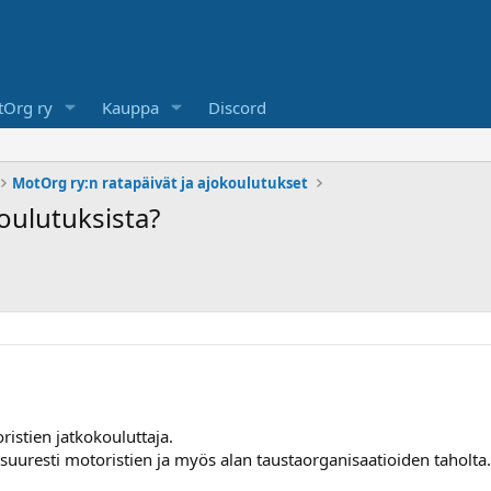
Org ry
Kauppa
Discord
MotOrg ry:n ratapäivät ja ajokoulutukset
oulutuksista?
stien jatkokouluttaja.
uuresti motoristien ja myös alan taustaorganisaatioiden taholta.