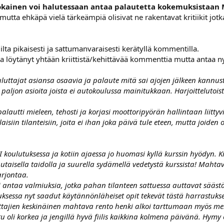
okainen voi halutessaan antaa palautetta kokemuksistaan M
a mutta ehkäpä vielä tärkeämpiä olisivat ne rakentavat kritiikit jo
ta pikaisesti ja sattumanvaraisesti kerätyllä kommentilla.
la löytänyt yhtään kriittistä/kehittävää kommenttia mutta antaa ny
ouluttajat asiansa osaavia ja palaute mitä sai ajojen jälkeen kann
tuli paljon asioita joista ei autokoulussa mainitukkaan. Harjoittel
alautti mieleen, tehosti ja korjasi moottoripyörän hallintaan liittyvi
ellaisiin tilanteisiin, joita ei ihan joka päivä tule eteen, mutta 
II koulutuksessa ja kotiin ajaessa jo huomasi kyllä kurssin hyödyn. Kiito
e rautaisella taidolla ja suurella sydämellä vedetystä kurssista! Mah
arjontaa.
i antaa valmiuksia, jotka pahan tilanteen sattuessa auttavat säästä
ksessa nyt saadut käytännönläheiset opit tekevät tästä harrastuks
tajien keskinäinen mahtava rento henki alkoi tarttumaan myös meihi
atu oli korkea ja jengillä hyvä fiilis kaikkina kolmena päivänä. Hymy 