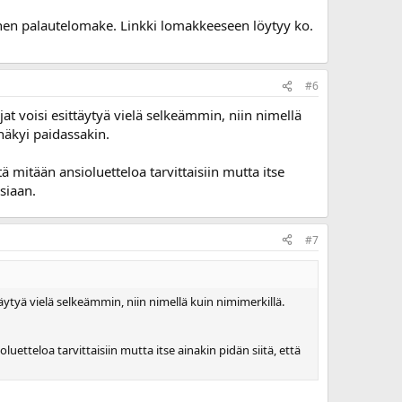
inen palautelomake. Linkki lomakkeeseen löytyy ko.
#6
t voisi esittäytyä vielä selkeämmin, niin nimellä
 näkyi paidassakin.
ttä mitään ansioluetteloa tarvittaisiin mutta itse
siaan.
#7
ytyä vielä selkeämmin, niin nimellä kuin nimimerkillä.
oluetteloa tarvittaisiin mutta itse ainakin pidän siitä, että