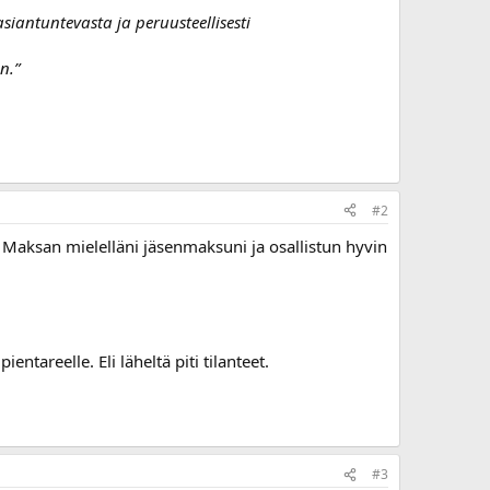
asiantuntevasta ja peruusteellisesti
n.”
#2
Maksan mielelläni jäsenmaksuni ja osallistun hyvin
entareelle. Eli läheltä piti tilanteet.
#3