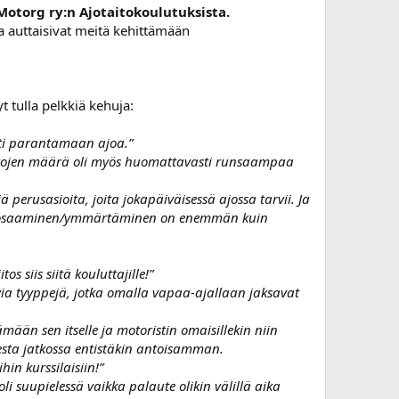
otorg ry:n Ajotaitokoulutuksista.
tka auttaisivat meitä kehittämään
t tulla pelkkiä kehuja:
usti parantamaan ajoa.”
utoistojen määrä oli myös huomattavasti runsaampaa
ä perusasioita, joita jokapäiväisessä ajossa tarvii. Ja
joiden osaaminen/ymmärtäminen on enemmän kuin
s siis siitä kouluttajille!”
tavia tyyppejä, jotka omalla vapaa-ajallaan jaksavat
mään sen itselle ja motoristin omaisillekin niin
esta jatkossa entistäkin antoisamman.
n kurssilaisiin!”
oli suupielessä vaikka palaute olikin välillä aika