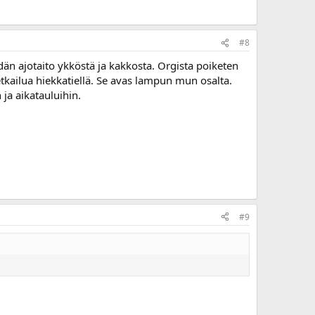
#8
än ajotaito ykköstä ja kakkosta. Orgista poiketen
letkailua hiekkatiellä. Se avas lampun mun osalta.
ja aikatauluihin.
#9