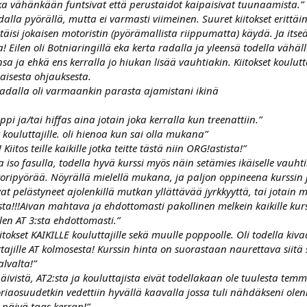
otka vähänkään funtsivat että perustaidot kaipaisivat tuunaamista.”
alla pyörällä, mutta ei varmasti viimeinen. Suuret kiitokset erittäin
pitäisi jokaisen motoristin (pyörämallista riippumatta) käydä. Ja its
oa! Eilen oli Botniaringillä eka kerta radalla ja yleensä todella vähäl
 ja ehkä ens kerralla jo hiukan lisää vauhtiakin. Kiitokset kouluttaj
maisesta ohjauksesta.
adalla oli varmaankin parasta ajamistani ikinä
ppi ja/tai hiffas aina jotain joka kerralla kun treenattiin.”
 kouluttajille. oli hienoa kun sai olla mukana”
itos teille kaikille jotka teitte tästä niin ORG!astista!”
 iso fasulla, todella hyvä kurssi myös näin setämies ikäiselle vauhti
ripyörää. Nöyrällä mielellä mukana, ja paljon oppineena kurssin jäl
 ovat pelästyneet ajolenkillä mutkan yllättävää jyrkkyyttä, tai jota
!!!Aivan mahtava ja ehdottomasti pakollinen melkein kaikille kurs
elen AT 3:sta ehdottomasti.”
tokset KAIKILLE kouluttajille sekä muulle poppoolle. Oli todella kiva
uluttajille AT kolmosesta! Kurssin hinta on suorastaan naurettava sii
alvalta!”
vistä, AT2:sta ja kouluttajista eivät todellakaan ole tuulesta temma
teoriaosuudetkin vedettiin hyvällä kaavalla jossa tuli nähdäkseni olen
e päivä taas kerran!”