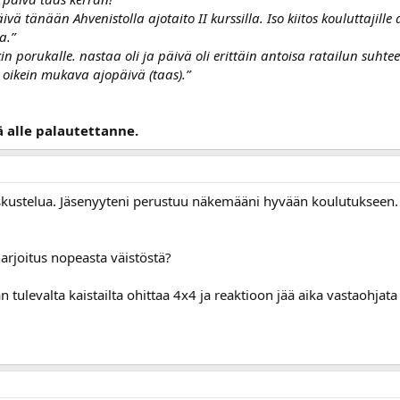
vä tänään Ahvenistolla ajotaito II kurssilla. Iso kiitos kouluttajille 
a.”
kin porukalle. nastaa oli ja päivä oli erittäin antoisa ratailun suhtee
Oli oikein mukava ajopäivä (taas).”
ä alle palautettanne.
kustelua. Jäsenyyteni perustuu näkemääni hyvään koulutukseen. 
harjoitus nopeasta väistöstä?
tulevalta kaistailta ohittaa 4x4 ja reaktioon jää aika vastaohjata pi