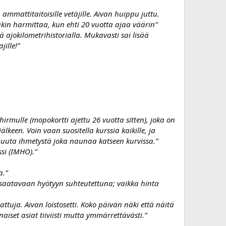
 ammattitaitoisille vetäjille. Aivan huippu juttu.
eäkin harmittaa, kun ehti 20 vuotta ajaa väärin”
lä ajokilometrihistorialla. Mukavasti sai lisää
ille!”
hirmulle (mopokortti ajettu 26 vuotta sitten), joka on
keen. Voin vaan suositella kurssia kaikille, ja
in muuta ihmetystä joka naunaa katseen kurvissa.”
si (IMHO).”
a.”
tä saatavaan hyötyyn suhteutettuna; vaikka hinta
ttuja. Aivan loistosetti. Koko päivän näki että näitä
naiset asiat tiiviisti mutta ymmärrettävästi.”