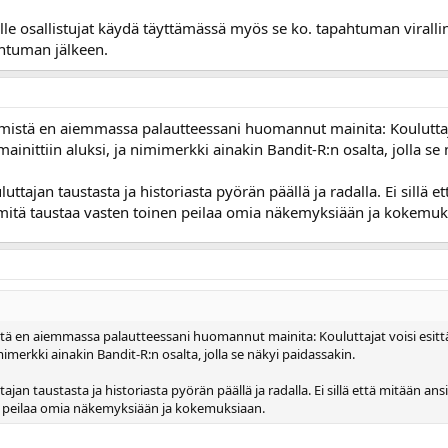
lle osallistujat käydä täyttämässä myös se ko. tapahtuman virall
ahtuman jälkeen.
a mistä en aiemmassa palautteessani huomannut mainita: Kouluttaja
ainittiin aluksi, ja nimimerkki ainakin Bandit-R:n osalta, jolla se
luttajan taustasta ja historiasta pyörän päällä ja radalla. Ei sillä e
än mitä taustaa vasten toinen peilaa omia näkemyksiään ja kokemuk
stä en aiemmassa palautteessani huomannut mainita: Kouluttajat voisi esittä
imimerkki ainakin Bandit-R:n osalta, jolla se näkyi paidassakin.
tajan taustasta ja historiasta pyörän päällä ja radalla. Ei sillä että mitään ansi
n peilaa omia näkemyksiään ja kokemuksiaan.