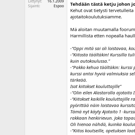
Liittynyt
16.1.2009
Tehdään tästä ketju johon j
o
Sijainti
Espoo
i
Kehut ovat tietysti tervetulleit
t
ajotaitokoulutuksiamme.
t
a
Mä aloitan muutamalla foorumil
j
Harmillista etten nopealla haul
a
-“Oppi mitä sai oli loistavaa, k
-“Kiitosta täältäkin! Kurssilla 
kuin autokoulussa.”
-“Pakko kehua täältäkin: kurssi p
kurssi antoi hyviä valmiuksia s
tärkeää.
Isot kiitokset kouluttajille”
-“Olin eilen Alastarolla ajotaito 
-“Kiitokset kaikille kouluttajill
pyörittää näin loistavaa kurssit
Tämä nyt käyty Ajotaito 1 -kurss
rakkaan henkirievun. Joka tapau
Oli hienoa nähdä, kuinka koulut
-“Kiitos koutseille, opetuksen la