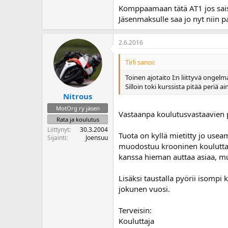
Komppaamaan tätä AT1 jos sais 
Jäsenmaksulle saa jo nyt niin p
2.6.2016
Tirli sanoi:
Toinen ajotaito I:n liittyvä ongel
Silloin toki kurssista pitää periä 
Nitrous
MotOrg ry jäsen
Vastaanpa koulutusvastaavien 
Rata ja koulutus
Liittynyt
30.3.2004
Tuota on kyllä mietitty jo use
Sijainti
Joensuu
muodostuu krooninen kouluttajap
kanssa hieman auttaa asiaa, mutt
Lisäksi taustalla pyörii isom
jokunen vuosi.
Terveisin:
Kouluttaja