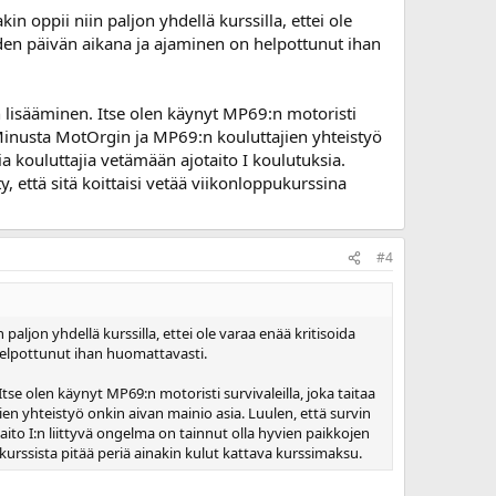
in oppii niin paljon yhdellä kurssilla, ettei ole
hden päivän aikana ja ajaminen on helpottunut ihan
n lisääminen. Itse olen käynyt MP69:n motoristi
. Minusta MotOrgin ja MP69:n kouluttajien yhteistyö
ia kouluttajia vetämään ajotaito I koulutuksia.
, että sitä koittaisi vetää viikonloppukurssina
#4
paljon yhdellä kurssilla, ettei ole varaa enää kritisoida
helpottunut ihan huomattavasti.
tse olen käynyt MP69:n motoristi survivaleilla, joka taitaa
en yhteistyö onkin aivan mainio asia. Luulen, että survin
taito I:n liittyvä ongelma on tainnut olla hyvien paikkojen
 kurssista pitää periä ainakin kulut kattava kurssimaksu.