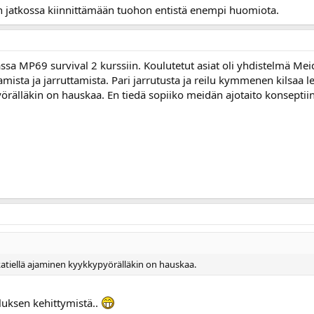
n jatkossa kiinnittämään tuohon entistä enempi huomiota.
sa MP69 survival 2 kurssiin. Koulutetut asiat oli yhdistelmä Meid
amista ja jarruttamista. Pari jarrutusta ja reilu kymmenen kilsaa 
rälläkin on hauskaa. En tiedä sopiiko meidän ajotaito konseptiin 
atiellä ajaminen kyykkypyörälläkin on hauskaa.
luksen kehittymistä..