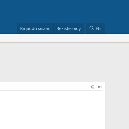
Kirjaudu sisään
Rekisteröidy
Etsi
#1