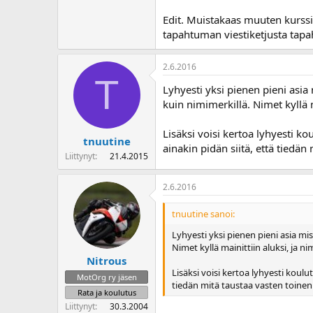
Edit. Muistakaas muuten kurssi
tapahtuman viestiketjusta tap
2.6.2016
T
Lyhyesti yksi pienen pieni asi
kuin nimimerkillä. Nimet kyllä m
Lisäksi voisi kertoa lyhyesti kou
tnuutine
ainakin pidän siitä, että tied
Liittynyt
21.4.2015
2.6.2016
tnuutine sanoi:
Lyhyesti yksi pienen pieni asia mi
Nimet kyllä mainittiin aluksi, ja n
Nitrous
Lisäksi voisi kertoa lyhyesti koulut
MotOrg ry jäsen
tiedän mitä taustaa vasten toine
Rata ja koulutus
Liittynyt
30.3.2004