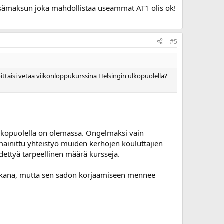
lisämaksun joka mahdollistaa useammat AT1 olis ok!
#5
oittaisi vetää viikonloppukurssina Helsingin ulkopuolella?
 ulkopuolella on olemassa. Ongelmaksi vain
 mainittu yhteistyö muiden kerhojen kouluttajien
idettyä tarpeellinen määrä kursseja.
 mukana, mutta sen sadon korjaamiseen mennee