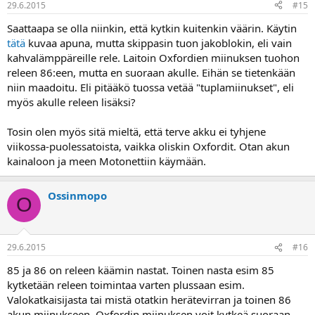
29.6.2015
#15
Saattaapa se olla niinkin, että kytkin kuitenkin väärin. Käytin
tätä
kuvaa apuna, mutta skippasin tuon jakoblokin, eli vain
kahvalämppäreille rele. Laitoin Oxfordien miinuksen tuohon
releen 86:een, mutta en suoraan akulle. Eihän se tietenkään
niin maadoitu. Eli pitääkö tuossa vetää "tuplamiinukset", eli
myös akulle releen lisäksi?
Tosin olen myös sitä mieltä, että terve akku ei tyhjene
viikossa-puolessatoista, vaikka oliskin Oxfordit. Otan akun
kainaloon ja meen Motonettiin käymään.
Ossinmopo
O
29.6.2015
#16
85 ja 86 on releen käämin nastat. Toinen nasta esim 85
kytketään releen toimintaa varten plussaan esim.
Valokatkaisijasta tai mistä otatkin herätevirran ja toinen 86
akun miinukseen. Oxfordin miinuksen voit kytkeä suoraan