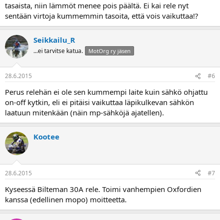
tasaista, niin lämmöt menee pois päältä. Ei kai rele nyt
sentään virtoja kummemmin tasoita, että vois vaikuttaa!?
Seikkailu_R
...ei tarvitse katua.
MotOrg ry jäsen
28.6.2015
#6
Perus relehän ei ole sen kummempi laite kuin sähkö ohjattu
on-off kytkin, eli ei pitäisi vaikuttaa läpikulkevan sähkön
laatuun mitenkään (näin mp-sähköjä ajatellen).
Kootee
28.6.2015
#7
Kyseessä Bilteman 30A rele. Toimi vanhempien Oxfordien
kanssa (edellinen mopo) moitteetta.