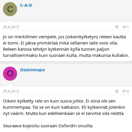
C-A-D
C
29.6.2015
#11
Jo on merkillinen vempele, jos (oikeinkytketyn) releen kautta
ei toimi. Ei jaksa ymmärtää mikä sellainen laite voisi olla.
Releen kanssa tehdyn kytkennän kyllä tunnen paljon
turvallisemmaksi kuin suoraan kulta, mutta makunsa kullakin.
Ossinmopo
O
29.6.2015
#12
Oikein kytketty rele on kuin suora johto. Ei siinä ole sen
kummempaa. Tai se on kuin katkaisin. Eli kytkennät jotenkin
nyt väärin. Mutta kun edelleenkään se ei tarvitse sitä relettä.
Seuraava kopioitu suoraan Oxfordin sivuilta.