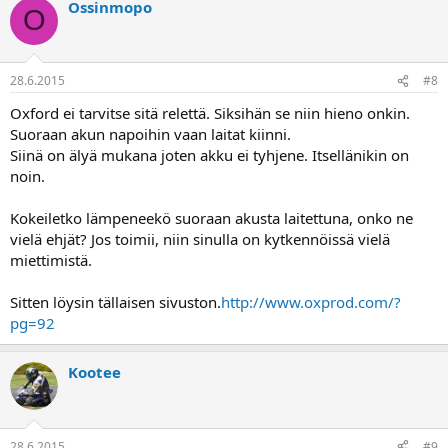
Ossinmopo
O
28.6.2015
#8
Oxford ei tarvitse sitä relettä. Siksihän se niin hieno onkin.
Suoraan akun napoihin vaan laitat kiinni.
Siinä on älyä mukana joten akku ei tyhjene. Itsellänikin on
noin.
Kokeiletko lämpeneekö suoraan akusta laitettuna, onko ne
vielä ehjät? Jos toimii, niin sinulla on kytkennöissä vielä
miettimistä.
Sitten löysin tällaisen sivuston.
http://www.oxprod.com/?
pg=92
Kootee
28.6.2015
#9