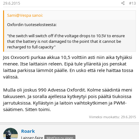
29.6.2015
#13
Sami@Vespa sanoi:
Oxfordin tuoteselosteesta:
"the switch will switch off if the voltage drops to 10.5V to ensure
that the battery is not damaged to the point that it cannot be
recharged to full capacity"
Jos Oxvoorti purkaa akkua 10,5 volttiin asti niin aika tyhjäksi
menee. Itse laittaisin releen. Eipä tule ylläreitä jos penskat
laittaa parkissa lämmöt päälle. En usko että rele haittaa tossa
välissä.
MuIla oli joskus 990 Advessa Oxfordit. Kolme säädintä meni
takuuseen. Ja soralla ajellessa kytkeytyi pois päältä tiukoissa
jarrutuksissa. Kyllästyin ja laitoin vaihtokytkimen ja PWM-
säätimen. Sitten toimi.
Viimeksi muokattu:
29.6.2015
Roark
Laissez-faire
MotOrg ry jäsen