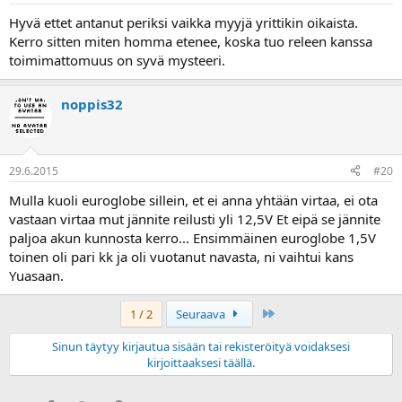
Hyvä ettet antanut periksi vaikka myyjä yrittikin oikaista.
Kerro sitten miten homma etenee, koska tuo releen kanssa
toimimattomuus on syvä mysteeri.
noppis32
29.6.2015
#20
Mulla kuoli euroglobe sillein, et ei anna yhtään virtaa, ei ota
vastaan virtaa mut jännite reilusti yli 12,5V Et eipä se jännite
paljoa akun kunnosta kerro... Ensimmäinen euroglobe 1,5V
toinen oli pari kk ja oli vuotanut navasta, ni vaihtui kans
Yuasaan.
Last
1 / 2
Seuraava
Sinun täytyy kirjautua sisään tai rekisteröityä voidaksesi
kirjoittaaksesi täällä.