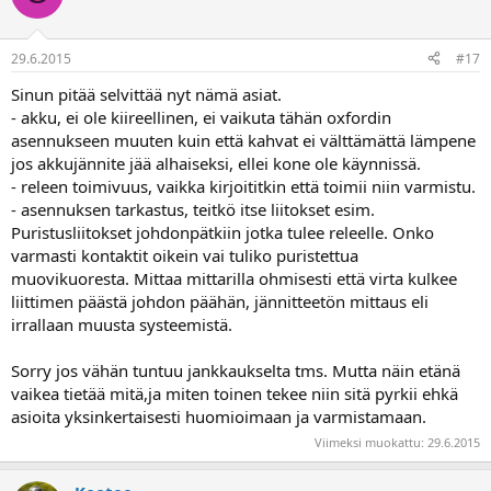
29.6.2015
#17
Sinun pitää selvittää nyt nämä asiat.
- akku, ei ole kiireellinen, ei vaikuta tähän oxfordin
asennukseen muuten kuin että kahvat ei välttämättä lämpene
jos akkujännite jää alhaiseksi, ellei kone ole käynnissä.
- releen toimivuus, vaikka kirjoititkin että toimii niin varmistu.
- asennuksen tarkastus, teitkö itse liitokset esim.
Puristusliitokset johdonpätkiin jotka tulee releelle. Onko
varmasti kontaktit oikein vai tuliko puristettua
muovikuoresta. Mittaa mittarilla ohmisesti että virta kulkee
liittimen päästä johdon päähän, jännitteetön mittaus eli
irrallaan muusta systeemistä.
Sorry jos vähän tuntuu jankkaukselta tms. Mutta näin etänä
vaikea tietää mitä,ja miten toinen tekee niin sitä pyrkii ehkä
asioita yksinkertaisesti huomioimaan ja varmistamaan.
Viimeksi muokattu:
29.6.2015