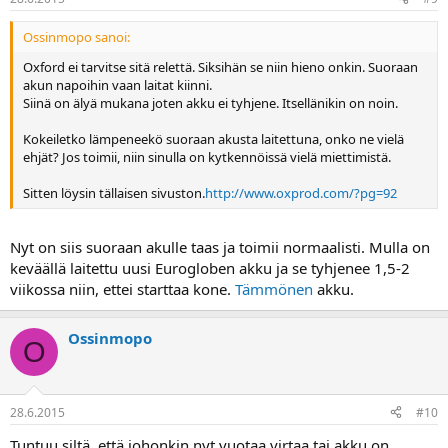
Ossinmopo sanoi:
Oxford ei tarvitse sitä relettä. Siksihän se niin hieno onkin. Suoraan
akun napoihin vaan laitat kiinni.
Siinä on älyä mukana joten akku ei tyhjene. Itsellänikin on noin.
Kokeiletko lämpeneekö suoraan akusta laitettuna, onko ne vielä
ehjät? Jos toimii, niin sinulla on kytkennöissä vielä miettimistä.
Sitten löysin tällaisen sivuston.
http://www.oxprod.com/?pg=92
Nyt on siis suoraan akulle taas ja toimii normaalisti. Mulla on
keväällä laitettu uusi Eurogloben akku ja se tyhjenee 1,5-2
viikossa niin, ettei starttaa kone.
Tämmönen
akku.
Ossinmopo
O
28.6.2015
#10
Tuntuu siltä, että johonkin nyt vuotaa virtaa tai akku on