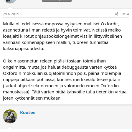
29.6.2015
#14
Mulla oli edellisessä mopossa nykyisen malliset Oxfordit,
asennettuna ilman relettä ja hyvin toimivat. Netissä melko
löaajalti kirotut ohjausboksiongelmat vissiin liittyvät siihen
vanhaan kolmenappiseen malliin, tuoreen tunnistaa
kaksinappisuudesta.
Oikein asennetun releen pitäisi tosiaan toimia ihan
ongelmitta, mutta jos haluat debuggausta varten kytkeä
Oxfordin mokkulan suojatoiminnon pois, paina molempia
nappeja pitkään pohjassa, kunnes merkkivalo tekee jotain
(tarkat ohjeet sekunteineen ja valomerkkeineen Oxfordin
manuskassa). Tätä varten pitää kahvoille tulla tietenkin virtaa,
joten kytkennät sen mukaan.
Kootee