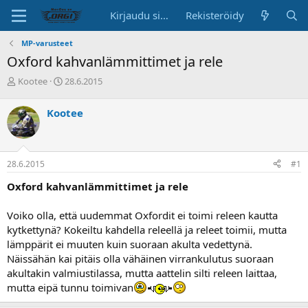
Kirjaudu sisään
Rekisteröidy
MP-varusteet
Oxford kahvanlämmittimet ja rele
K
A
Kootee
28.6.2015
e
l
s
o
Kootee
k
i
u
t
s
u
t
s
28.6.2015
#1
e
p
l
ä
Oxford kahvanlämmittimet ja rele
u
i
n
v
Voiko olla, että uudemmat Oxfordit ei toimi releen kautta
a
ä
kytkettynä? Kokeiltu kahdella releellä ja releet toimii, mutta
l
o
lämppärit ei muuten kuin suoraan akulta vedettynä.
i
Näissähän kai pitäis olla vähäinen virrankulutus suoraan
t
akultakin valmiustilassa, mutta aattelin silti releen laittaa,
t
mutta eipä tunnu toimivan
a
j