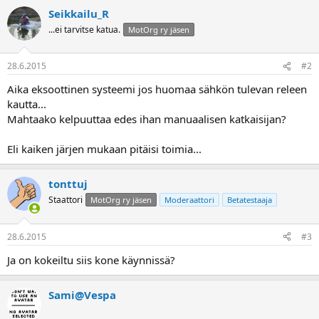
a
Seikkailu_R
...ei tarvitse katua.
MotOrg ry jäsen
28.6.2015
#2
Aika eksoottinen systeemi jos huomaa sähkön tulevan releen
kautta...
Mahtaako kelpuuttaa edes ihan manuaalisen katkaisijan?
Eli kaiken järjen mukaan pitäisi toimia...
tonttuj
Staattori
MotOrg ry jäsen
Moderaattori
Betatestaaja
28.6.2015
#3
Ja on kokeiltu siis kone käynnissä?
Sami@Vespa