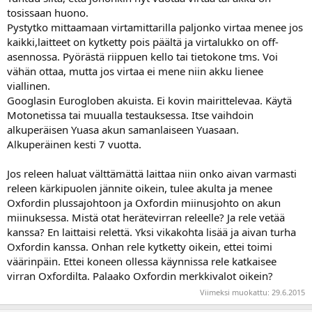
tosissaan huono.
Pystytko mittaamaan virtamittarilla paljonko virtaa menee jos
kaikki,laitteet on kytketty pois päältä ja virtalukko on off-
asennossa. Pyörästä riippuen kello tai tietokone tms. Voi
vähän ottaa, mutta jos virtaa ei mene niin akku lienee
viallinen.
Googlasin Eurogloben akuista. Ei kovin mairittelevaa. Käytä
Motonetissa tai muualla testauksessa. Itse vaihdoin
alkuperäisen Yuasa akun samanlaiseen Yuasaan.
Alkuperäinen kesti 7 vuotta.
Jos releen haluat välttämättä laittaa niin onko aivan varmasti
releen kärkipuolen jännite oikein, tulee akulta ja menee
Oxfordin plussajohtoon ja Oxfordin miinusjohto on akun
miinuksessa. Mistä otat herätevirran releelle? Ja rele vetää
kanssa? En laittaisi relettä. Yksi vikakohta lisää ja aivan turha
Oxfordin kanssa. Onhan rele kytketty oikein, ettei toimi
väärinpäin. Ettei koneen ollessa käynnissa rele katkaisee
virran Oxfordilta. Palaako Oxfordin merkkivalot oikein?
Viimeksi muokattu:
29.6.2015