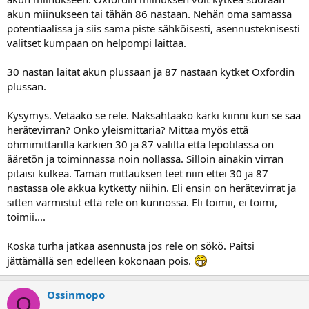
akun miinukseen tai tähän 86 nastaan. Nehän oma samassa
potentiaalissa ja siis sama piste sähköisesti, asennusteknisesti
valitset kumpaan on helpompi laittaa.
30 nastan laitat akun plussaan ja 87 nastaan kytket Oxfordin
plussan.
Kysymys. Vetääkö se rele. Naksahtaako kärki kiinni kun se saa
herätevirran? Onko yleismittaria? Mittaa myös että
ohmimittarilla kärkien 30 ja 87 väliltä että lepotilassa on
ääretön ja toiminnassa noin nollassa. Silloin ainakin virran
pitäisi kulkea. Tämän mittauksen teet niin ettei 30 ja 87
nastassa ole akkua kytketty niihin. Eli ensin on herätevirrat ja
sitten varmistut että rele on kunnossa. Eli toimii, ei toimi,
toimii....
Koska turha jatkaa asennusta jos rele on sökö. Paitsi
jättämällä sen edelleen kokonaan pois.
Ossinmopo
O