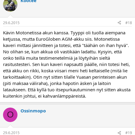
Kootee
29.6.2015
#18
Kävin Motonetissa akun kanssa. Tyyppi oli tuolla aiempana
ketjussa, mutta EuroGloben AGM-akku siis. Motonetissa
kaveri mittasi jännitteen ja totesi, että "täähän on ihan hyvä".
No olihan se, kun akkua oli vastikään ladattu. Kysyin, että
onko teillä muita testimenetelmiä ja löytyihän sieltä
rasitustesteri. Sen kun kaveri napsautti päälle, niin totesi heti,
että akku on rikki, koska viisari meni heti keltaiselle (mitä lie
tarkoittaakin). Otin nyt sitten tilalle Yuasan perinteisen akun
(piti maksaa väliraha), jonka hapotin äsken ja laitoin
lataukseen. Että kyllä tuo itsepurkautuminen nyt sitten akusta
kuitenkin johtui, ei kahvanlämppäreistä.
Ossinmopo
O
29.6.2015
#19