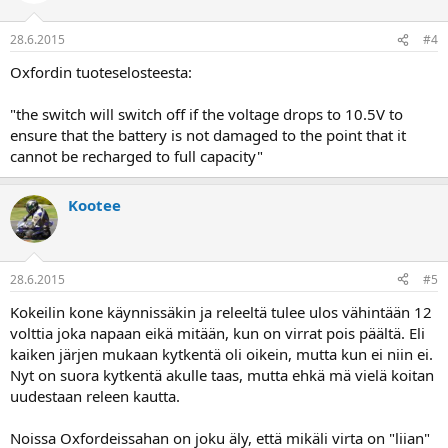
28.6.2015
#4
Oxfordin tuoteselosteesta:
"the switch will switch off if the voltage drops to 10.5V to
ensure that the battery is not damaged to the point that it
cannot be recharged to full capacity"
Kootee
28.6.2015
#5
Kokeilin kone käynnissäkin ja releeltä tulee ulos vähintään 12
volttia joka napaan eikä mitään, kun on virrat pois päältä. Eli
kaiken järjen mukaan kytkentä oli oikein, mutta kun ei niin ei.
Nyt on suora kytkentä akulle taas, mutta ehkä mä vielä koitan
uudestaan releen kautta.
Noissa Oxfordeissahan on joku äly, että mikäli virta on "liian"