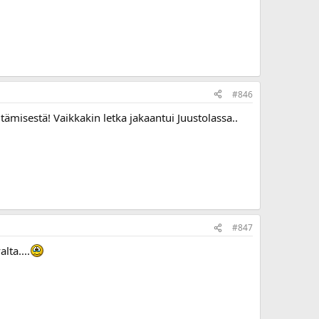
#846
tämisestä! Vaikkakin letka jakaantui Juustolassa..
#847
lta....