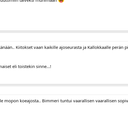
ä suuttimiin talveksi muhimaan
nään.. Kiitokset vaan kaikille ajoseurasta ja Kallokkaalle perän pi
iset eli toistekin sinne...!
rille mopon koeajosta.. Bimmeri tuntui vaarallisen vaarallisen sopiva