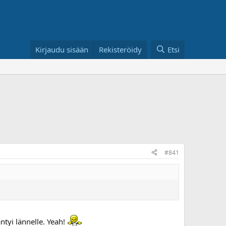
Kirjaudu sisään
Rekisteröidy
Etsi
#841
ntyi lännelle. Yeah!