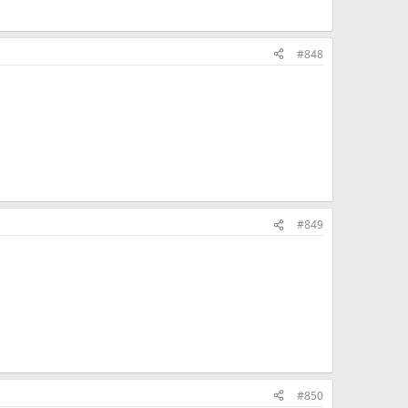
#848
#849
#850