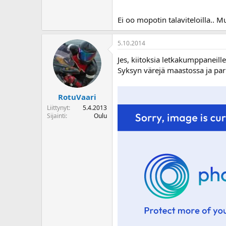
Ei oo mopotin talaviteloilla.. M
5.10.2014
Jes, kiitoksia letkakumppaneille
Syksyn värejä maastossa ja park
RotuVaari
Liittynyt
5.4.2013
Sijainti
Oulu