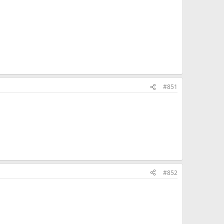
#851
#852