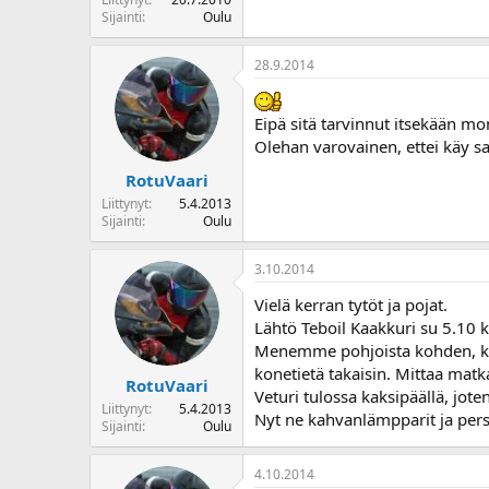
Sijainti
Oulu
28.9.2014
Eipä sitä tarvinnut itsekään mo
Olehan varovainen, ettei käy s
RotuVaari
Liittynyt
5.4.2013
Sijainti
Oulu
3.10.2014
Vielä kerran tytöt ja pojat.
Lähtö Teboil Kaakkuri su 5.10 k
Menemme pohjoista kohden, ka
konetietä takaisin. Mittaa matk
RotuVaari
Veturi tulossa kaksipäällä, joten
Liittynyt
5.4.2013
Nyt ne kahvanlämpparit ja perseg
Sijainti
Oulu
4.10.2014