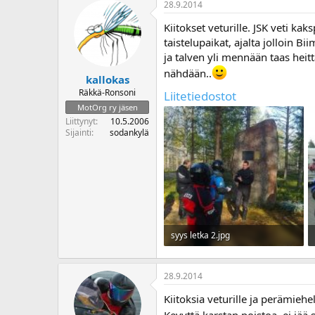
28.9.2014
Kiitokset veturille. JSK veti ka
taistelupaikat, ajalta jolloin B
ja talven yli mennään taas hei
nähdään..
kallokas
Räkkä-Ronsoni
Liitetiedostot
MotOrg ry jäsen
Liittynyt
10.5.2006
Sijainti
sodankylä
syys letka 2.jpg
94,7 KB · Katselut: 27
28.9.2014
Kiitoksia veturille ja perämiehel