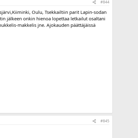
#844
sjärvi,Kiiminki, Oulu, Tsekkailtiin parit Lapin-sodan
tin jälkeen onkin hienoa lopettaa letkailut osaltani
mukkelis-makkelis jne. Ajokauden päättäjäissä
#845