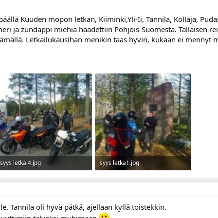
kspäällä Kuuden mopon letkan, Kiiminki,Yli-Ii, Tannila, Kollaja, Puda
iimeri ja zundappi miehiä häädettiin Pohjois-Suomesta. Tällaisen rei
ttämällä. Letkailukausihan menikin taas hyvin, kukaan ei mennyt 
syys letka 4.jpg
syys letka1.jpg
79,2 KB · Katselut: 17
93,9 KB · Katselut: 17
le. Tannila oli hyvä pätkä, ajellaan kyllä toistekkin.