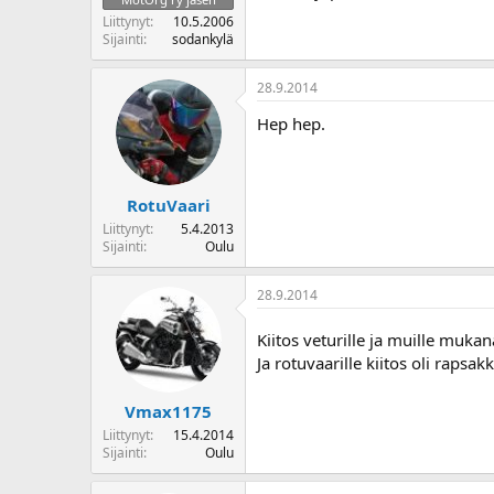
o
Liittynyt
10.5.2006
i
Sijainti
sodankylä
t
t
28.9.2014
a
j
Hep hep.
a
RotuVaari
Liittynyt
5.4.2013
Sijainti
Oulu
28.9.2014
Kiitos veturille ja muille mukan
Ja rotuvaarille kiitos oli rapsa
Vmax1175
Liittynyt
15.4.2014
Sijainti
Oulu