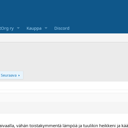
Org ry
Kauppa
Discord
Seuraava
aivaalla, vähän toistakymmentä lämpöä ja tuulikin heikkeni ja kää