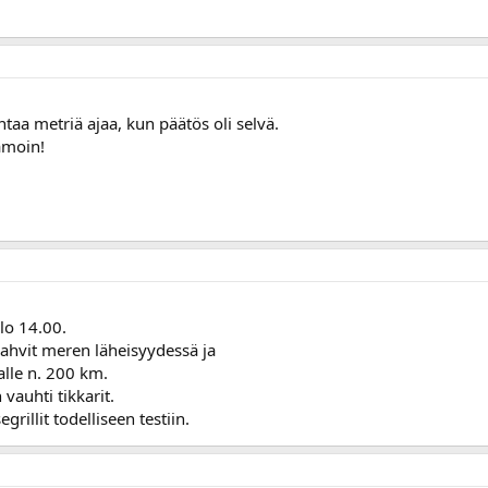
ntaa metriä ajaa, kun päätös oli selvä.
amoin!
lo 14.00.
hvit meren läheisyydessä ja
alle n. 200 km.
 vauhti tikkarit.
rillit todelliseen testiin.