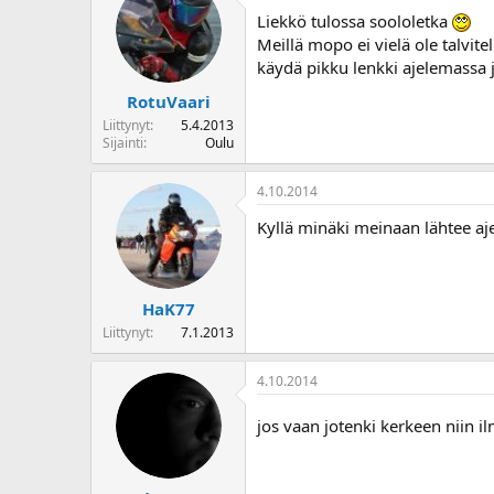
Liekkö tulossa soololetka
Meillä mopo ei vielä ole talvitelo
käydä pikku lenkki ajelemassa 
RotuVaari
Liittynyt
5.4.2013
Sijainti
Oulu
4.10.2014
Kyllä minäki meinaan lähtee aj
HaK77
Liittynyt
7.1.2013
4.10.2014
jos vaan jotenki kerkeen niin i