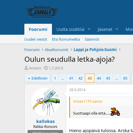
Foorumi
Uutta sisältöä
Jäsenet
Mot
Uudet viestit
Etsi foorumeilta
Säännöt
Foorumi
Aluefoorumit
Lappi ja Pohjois-Suomi
Oulun seudulla letka-ajoja?
K
A
Antero
1.7.2013
e
l
Edellinen
1
…
41
42
43
44
45
…
65
s
o
k
i
u
t
28.9.2014
s
u
t
s
Vmax1175 sanoi:
e
p
l
ä
Suottaapi olla että......
u
i
kallokas
n
v
a
ä
Räkkä-Ronsoni
Hieno ajopäivä tulossa. Arska t
l
MotOrg ry jäsen