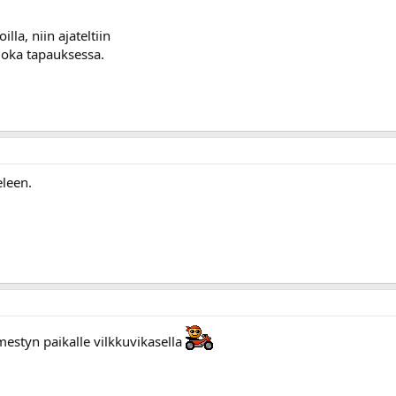
illa, niin ajateltiin
joka tapauksessa.
eleen.
lmestyn paikalle vilkkuvikasella