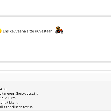
Ens kevväänä sitte uuvestaan...
4.00.
t meren läheisyydessä ja
e n. 200 km.
uhti tikkarit.
lit todelliseen testiin.