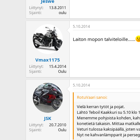
Jeswe
Liittynyt
13.8.2011
Sijainti
oulu
5.10.2014
Laiton mopon talviteloille......
Vmax1175
Liittynyt
15.4.2014
Sijainti
Oulu
5.10.2014
RotuVaari sanoi:
Vielä kerran tytöt ja pojat.
Lähtö Teboil Kaakkuri su 5.10 klo 1
Menemme pohjoista kohden, kahvi
JSK
konetietä takaisin. Mittaa matkall
Liittynyt
20.7.2010
Veturi tulossa kaksipäällä, joten va
Sijainti
Oulu
Nyt ne kahvanlämpparit ja persegril