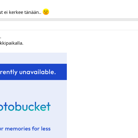
ut ei kerkee tänään..
.
kipaikalla.