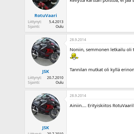
Kevyttä karstan poistoa, ei jä
RotuVaari
Liittynyt
5.4.2013
Sijainti
Oulu
28.9.2014
Noniin, semmonen letkailu oli tä
Tannilan mutkat oli kyllä erinoma
JSK
Liittynyt
20.7.2010
Sijainti
Oulu
28.9.2014
Ainiin.... Erityiskiitos RotuVaa
JSK
Liittynyt
20.7.2010