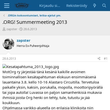
Kirjaudu sisään
Rekisteröidy
.ORGin kokoontumiset, letka-ajelut ym.
.ORG! Summermeeting 2013
K
A
zapster
28.6.2013
e
l
s
o
zapster
k
i
Herra Ex-Puheenjohtaja
u
t
s
u
t
s
28.6.2013
#1
e
p
l
ä
u
i
MotOrg ry järjestää tänä kesänä kaikille avoimen
n
v
toiminnallisen kesätapahtuman elokuun ensimmäisenä
a
ä
lauantaina 3.8. kello 10-16 Alastaro Circuitilla. Tervetuloa
l
o
paikalle yksin, kaksin, porukalla, mopolla, moottoripyörällä
i
tai jopa autolla! Luvassa on paljon samanhenkisiä mukavia
t
ihmisiä joista Org henki on tehty, tule, tutustu ja jää
t
koukkuun.
a
Ohjelmassa varikko-alueella on erilaisia klinikoita niin
j