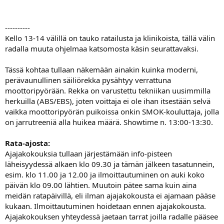
----------
Kello 13-14 välillä on tauko ratailusta ja klinikoista, tällä välin
radalla muuta ohjelmaa katsomosta käsin seurattavaksi.
Tässä kohtaa tullaan näkemään ainakin kuinka moderni,
perävaunullinen säiliörekka pysähtyy verrattuna
moottoripyörään. Rekka on varustettu tekniikan uusimmilla
herkuilla (ABS/EBS), joten voittaja ei ole ihan itsestään selvä
vaikka moottoripyörän puikoissa onkin SMOK-kouluttaja, jolla
on jarrutreeniä alla huikea määrä. Showtime n. 13:00-13:30.
Rata-ajosta:
Ajajakokouksia tullaan järjestämään info-pisteen
läheisyydessä alkaen klo 09.30 ja tämän jälkeen tasatunnein,
esim. klo 11.00 ja 12.00 ja ilmoittautuminen on auki koko
päivän klo 09.00 lähtien. Muutoin pätee sama kuin aina
meidän ratapäivillä, eli ilman ajajakokousta ei ajamaan pääse
kukaan. Ilmoittautuminen hoidetaan ennen ajajakokousta.
Ajajakokouksen yhteydessä jaetaan tarrat joilla radalle pääsee