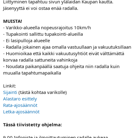
Liittyminen tapahtuu sivun ylälaidan Kaupan kautta.
Jäsenyyttä ei voi ostaa enää radalla.
MUISTA!
- Varikko-alueella nopeusrajoitus 10km/h
- Tupakointi sallittu tupakointi-alueilla
- Ei lasipulloja alueelle
- Radalla jokainen ajaa omalla vastuullaan ja vakuutuksillaan
- Huomioikaa että kaikki vakuutusyhtiöt eivät välttämättä
korvaa radalla sattuneita vahinkoja
- Noudata paikanpäällä saatuja ohjeita niin radalla kuin
muualla tapahtumapaikalla
Linkit:
Sijainti
(tästä kohtaa varikolle)
Alastaro esittely
Rata-ajosäännöt
Letka-ajosäännöt
Tässä tiivistetty ohjelma:
9.00 Infopiste ja ilmoittautuminen radalle aukeaa