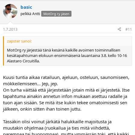
basic
pelkkä Antti
MotOrg ry jäsen
1.7.2013
#11
zapster sanoi:
MotOrg ry järjestää tänä kesänä kaikille avoimen toiminnallisen
kesätapahtuman elokuun ensimmäisenä lauantaina 3.8. kello 10-16
Alastaro Circuitilla.
Kuusi tuntia aikaa ratailuun, ajeluun, osteluun, saunomiseen,
mökkeilemiseen... Jep, jep.
On turha väittää että järjestetään jotain mitä ei järjestetä. Itse
tapahtuma ainakin annetun infon mukaan asettuu radalle ja
tuon ajan sisään. Se mitä itse kukin tekee omatoimisesti sen
jälkeen, onkin sitten ihan toinen juttu.
Tässäkin olisi voinut järkätä halukkaille majoitusta ja
muutakin ohjelmaa (ruokailua ja ties mitä viihdettä,
parempaa tai huonompaa), mutta ymmärrän toki, että kaikki