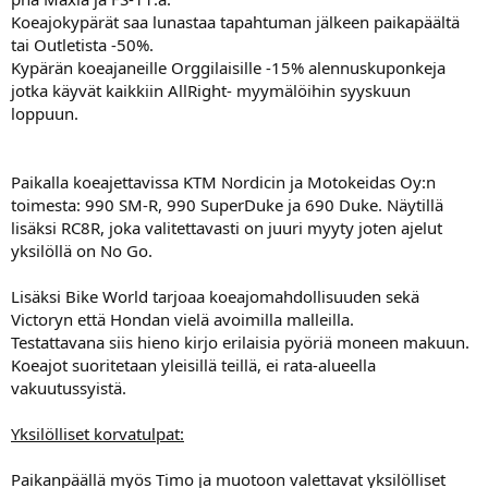
Koeajokypärät saa lunastaa tapahtuman jälkeen paikapäältä
tai Outletista -50%.
Kypärän koeajaneille Orggilaisille -15% alennuskuponkeja
jotka käyvät kaikkiin AllRight- myymälöihin syyskuun
loppuun.
Paikalla koeajettavissa KTM Nordicin ja Motokeidas Oy:n
toimesta: 990 SM-R, 990 SuperDuke ja 690 Duke. Näytillä
lisäksi RC8R, joka valitettavasti on juuri myyty joten ajelut
yksilöllä on No Go.
Lisäksi Bike World tarjoaa koeajomahdollisuuden sekä
Victoryn että Hondan vielä avoimilla malleilla.
Testattavana siis hieno kirjo erilaisia pyöriä moneen makuun.
Koeajot suoritetaan yleisillä teillä, ei rata-alueella
vakuutussyistä.
Yksilölliset korvatulpat:
Paikanpäällä myös Timo ja muotoon valettavat yksilölliset