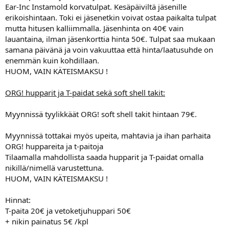
Ear-Inc Instamold korvatulpat. Kesäpäiviltä jäsenille
erikoishintaan. Toki ei jäsenetkin voivat ostaa paikalta tulpat
mutta hitusen kalliimmalla. Jäsenhinta on 40€ vain
lauantaina, ilman jäsenkorttia hinta 50€. Tulpat saa mukaan
samana päivänä ja voin vakuuttaa että hinta/laatusuhde on
enemmän kuin kohdillaan.
HUOM, VAIN KÄTEISMAKSU !
ORG! hupparit ja T-paidat sekä soft shell takit:
Myynnissä tyylikkäät ORG! soft shell takit hintaan 79€.
Myynnissä tottakai myös upeita, mahtavia ja ihan parhaita
ORG! huppareita ja t-paitoja
Tilaamalla mahdollista saada hupparit ja T-paidat omalla
nikillä/nimellä varustettuna.
HUOM, VAIN KÄTEISMAKSU !
Hinnat:
T-paita 20€ ja vetoketjuhuppari 50€
+ nikin painatus 5€ /kpl