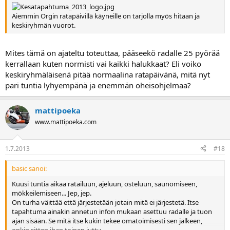
Aiemmin Orgin ratapäivillä käyneille on tarjolla myös hitaan ja
keskiryhmän vuorot.
Mites tämä on ajateltu toteuttaa, pääseekö radalle 25 pyörää
kerrallaan kuten normisti vai kaikki halukkaat? Eli voiko
keskiryhmäläisenä pitää normaalina ratapäivänä, mitä nyt
pari tuntia lyhyempänä ja enemmän oheisohjelmaa?
mattipoeka
www.mattipoeka.com
1.7.2013
#18
basic sanoi:
Kuusi tuntia aikaa ratailuun, ajeluun, osteluun, saunomiseen,
mökkeilemiseen... Jep, jep.
On turha väittää että järjestetään jotain mitä ei järjestetä. Itse
tapahtuma ainakin annetun infon mukaan asettuu radalle ja tuon
ajan sisään. Se mitä itse kukin tekee omatoimisesti sen jälkeen,
onkin sitten ihan toinen juttu.