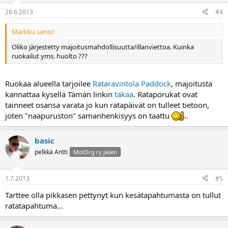
28.6.2013
#4
Markku sanoi:
Oliko järjestetty majoitusmahdollisuutta/illanviettoa. Kuinka
ruokailut yms. huolto ???
Ruokaa alueella tarjoilee
Rataravintola Paddock
, majoitusta
kannattaa kysellä Tämän linkin
takaa
. Rataporukat ovat
tainneet osansa varata jo kun ratapäivät on tulleet tietoon,
joten "naapuruston" samanhenkisyys on taattu
..
basic
pelkkä Antti
MotOrg ry jäsen
1.7.2013
#5
Tarttee olla pikkasen pettynyt kun kesätapahtumasta on tullut
ratatapahtuma...