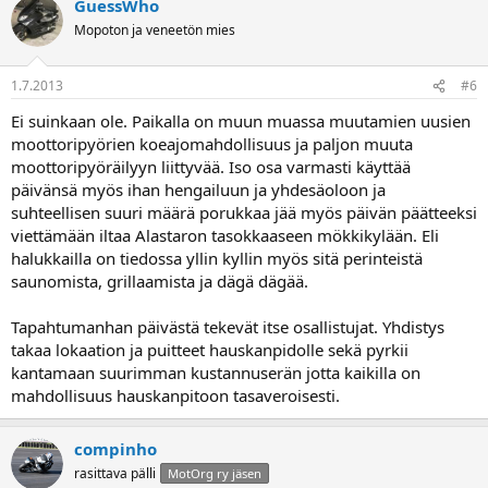
GuessWho
Mopoton ja veneetön mies
1.7.2013
#6
Ei suinkaan ole. Paikalla on muun muassa muutamien uusien
moottoripyörien koeajomahdollisuus ja paljon muuta
moottoripyöräilyyn liittyvää. Iso osa varmasti käyttää
päivänsä myös ihan hengailuun ja yhdesäoloon ja
suhteellisen suuri määrä porukkaa jää myös päivän päätteeksi
viettämään iltaa Alastaron tasokkaaseen mökkikylään. Eli
halukkailla on tiedossa yllin kyllin myös sitä perinteistä
saunomista, grillaamista ja dägä dägää.
Tapahtumanhan päivästä tekevät itse osallistujat. Yhdistys
takaa lokaation ja puitteet hauskanpidolle sekä pyrkii
kantamaan suurimman kustannuserän jotta kaikilla on
mahdollisuus hauskanpitoon tasaveroisesti.
compinho
rasittava pälli
MotOrg ry jäsen