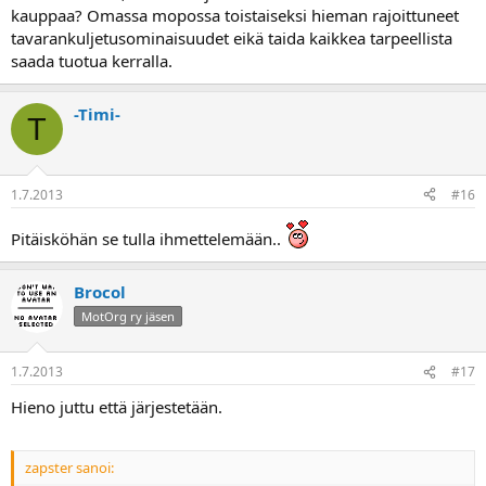
kauppaa? Omassa mopossa toistaiseksi hieman rajoittuneet
tavarankuljetusominaisuudet eikä taida kaikkea tarpeellista
saada tuotua kerralla.
-Timi-
T
1.7.2013
#16
Pitäisköhän se tulla ihmettelemään..
Brocol
MotOrg ry jäsen
1.7.2013
#17
Hieno juttu että järjestetään.
zapster sanoi: