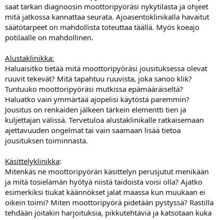
saat tarkan diagnoosin moottoripyöräsi nykytilasta ja ohjeet
mitä jatkossa kannattaa seurata. Ajoasentoklinikalla havaitut
säätötarpeet on mahdollista toteuttaa täällä. Myös koeajo
potilaalle on mahdollinen.
Alustaklinikka:
Haluaisitko tietää mitä moottoripyöräsi jousituksessa olevat
ruuvit tekevät? Mitä tapahtuu ruuvista, joka sanoo klik?
Tuntuuko moottoripyöräsi mutkissa epämääräiseltä?
Haluatko vain ymmärtää ajopelisi käytöstä paremmin?
Jousitus on renkaiden jälkeen tärkein elementti tien ja
kuljettajan välissä. Tervetuloa alustaklinikalle ratkaisemaan
ajettavuuden ongelmat tai vain saamaan lisää tietoa
jousituksen toiminnasta.
Käsittelyklinikka
:
Mitenkäs ne moottoripyörän käsittelyn perusjutut menikään
ja mitä tosielämän hyötyä niistä taidoista voisi olla? Ajatko
esimerkiksi tiukat käännökset jalat maassa kun muukaan ei
oikein toimi? Miten moottoripyörä pidetään pystyssä? Rastilla
tehdään joitakin harjoituksia, pikkutehtäviä ja katsotaan kuka