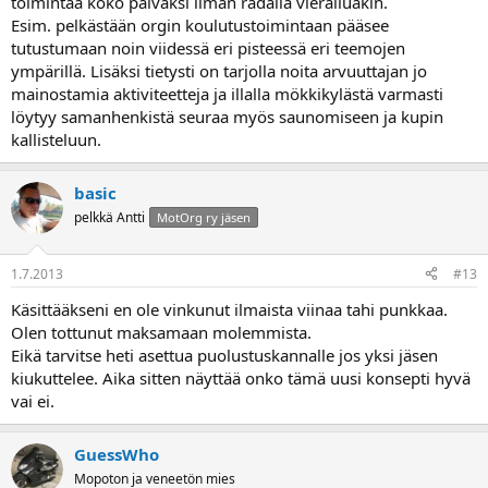
toimintaa koko päiväksi ilman radalla vierailuakin.
Esim. pelkästään orgin koulutustoimintaan pääsee
tutustumaan noin viidessä eri pisteessä eri teemojen
ympärillä. Lisäksi tietysti on tarjolla noita arvuuttajan jo
mainostamia aktiviteetteja ja illalla mökkikylästä varmasti
löytyy samanhenkistä seuraa myös saunomiseen ja kupin
kallisteluun.
basic
pelkkä Antti
MotOrg ry jäsen
1.7.2013
#13
Käsittääkseni en ole vinkunut ilmaista viinaa tahi punkkaa.
Olen tottunut maksamaan molemmista.
Eikä tarvitse heti asettua puolustuskannalle jos yksi jäsen
kiukuttelee. Aika sitten näyttää onko tämä uusi konsepti hyvä
vai ei.
GuessWho
Mopoton ja veneetön mies