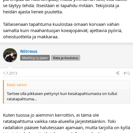
se täytyy tehdä. Itsestään ei tapahdu mitään. Tekijöistä ja
heidän ajasta lienee puutetta.
Tällaisenaan tapahtuma kuulostaa omaan korvaan vähän
samalta kuin maahantuojan koeajopäivät; ajettavia pyöriä,
oheistuotteita ja makkaraa.
Nitrous
MotOrg ry jäsen
Rata ja koulutus
1.7.2013
#12
basic sanoi:
Tarttee olla pikkasen pettynyt kun kesätapahtumasta on tullut
ratatapahtuma...
Kuten tuossa jo aiemmin kerrottiin, ei tämä ole
ratatapahtuma vaikka rata-alueella järjestetäänkin. Toki
radallakin pääsee halutessaan ajamaan, mutta tarjolla on kyllä