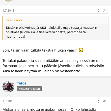
1.7.2013
#14
basic sanoi:
Tässäkin olisi voinut järkätä halukkaille majoitusta ja muutakin
ohjelmaa (ruokailua ja ties mitä viihdettä, parempaa tai
huonompaa)
Sori, taisin vaan tulkita tekstiä hiukan väärin
Tottakai palautetta saa ja pitääkin antaa ja kyseessä on uusi
formaatti joka perustuu pääosin jäseniltä tulleisiin toiveisiin.
Aika tosiaan näyttää millainen on vastaanotto.
Telos
MotOrg ry jäsen
1.7.2013
#15
Mukana ollaan, mutta ei ajokunnossa... Onko lähistöllä