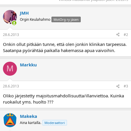
JMH
Orgin Keulahahmo
MotOrg ry jäsen
28.6.2013
#2
Onkin ollut pitkään tunne, että olen jonkin klinikan tarpeessa.
Saatanpa pyörähtää paikalla hakemassa apua vaivoihin.
Markku
M
28.6.2013
#3
Oliko järjestetty majoitusmahdollisuutta/illanviettoa. Kuinka
ruokailut yms. huolto ???
Makeka
Aina kartalla.
Moderaattori