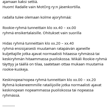
ajamaan kaksi settiä.
Huom! Radalle vain MotOrg ry:n jäsenkortilla.
radalla tulee olemaan kolme ajoryhmää:
Rookie-ryhmä tunneittain klo xx.40 – xx.00
ryhmä ensikertalaisille. Ohitukset vain suorilla
Hidas ryhmä tunneittain klo xx.20 – xx.40
ryhmä ensisijaisesti muutaman ratapäivän ajaneille
kuljettajille jotka ajavat normaalisti hitaassa ryhmässä tai
keskiryhmän hitaammassa puoliskossa. Mikäli Rookie-ryhmä
täyttyy ja täällä on tilaa, saatetaan ottaa mukaan muutamia
rookie-kuskeja.
Keskinopea/nopea ryhmä tunneittain klo xx.00 – xx.20
Ryhmä kokeneemmille ratailijoille jotka normaalisti ajavat
keskinopean nopeammassa puoliskossa tai nopeassa
ryhmässä.
----------