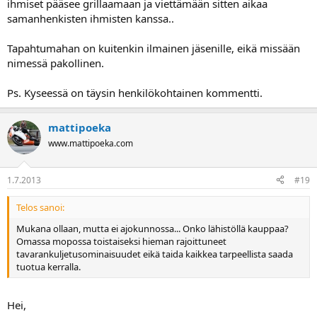
ihmiset pääsee grillaamaan ja viettämään sitten aikaa
samanhenkisten ihmisten kanssa..
Tapahtumahan on kuitenkin ilmainen jäsenille, eikä missään
nimessä pakollinen.
Ps. Kyseessä on täysin henkilökohtainen kommentti.
mattipoeka
www.mattipoeka.com
1.7.2013
#19
Telos sanoi:
Mukana ollaan, mutta ei ajokunnossa... Onko lähistöllä kauppaa?
Omassa mopossa toistaiseksi hieman rajoittuneet
tavarankuljetusominaisuudet eikä taida kaikkea tarpeellista saada
tuotua kerralla.
Hei,