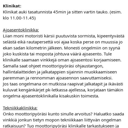
Klinikat:
Klinikat auki tasatunnista 45min ja sitten vartin tauko. (esim.
klo 11.00-11.45)
Ajoasentoklinikka:
Liian moni motoristi kärsii puutuvista sormista, kipeentyvästä
selästä eikä rautapersettä voi ajaa koska perse on muussia jo
ekan sadan kilometrin jälkeen. Monesti ongelmiin on syynä
joko kuskista tai moposta johtuva väärä ajoasento. Tule
klinikalle saamaan vinkkejä oman ajoasentosi korjaamiseen.
Samalla saat ohjeet moottoripyöräsi ohjaustangon,
hallintalaitteiden ja jalkatappien sijainnin muokkaamiseen
paremman ja rennomman ajoasennon saavuttamiseksi.
Jos taas ongelmana on mutkissa raapivat jalkatapit ja ikävästi
kuluvat kengänkärjet pk-letkassa ajellessa, korjataan tämäkin
ongelma ajoasentoklinikalla kisakuskin toimesta.
Tekniikkaklinikka:
Onko moottoripyöräsi kunto sinulle arvoitus? Haluatko saada
vinkkiä jonkun tietyn mopon tekniikkaan liittyvän ongelman
ratkaisuun? Tuo moottoripyöräsi klinikalle tarkastukseen ja