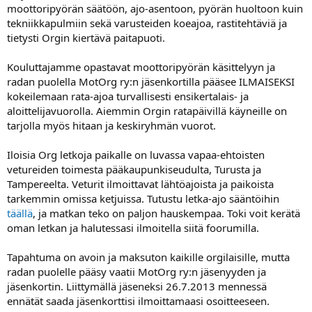
moottoripyörän säätöön, ajo-asentoon, pyörän huoltoon kuin
a
tekniikkapulmiin sekä varusteiden koeajoa, rastitehtäviä ja
tietysti Orgin kiertävä paitapuoti.
Kouluttajamme opastavat moottoripyörän käsittelyyn ja
radan puolella MotOrg ry:n jäsenkortilla pääsee ILMAISEKSI
kokeilemaan rata-ajoa turvallisesti ensikertalais- ja
aloittelijavuorolla. Aiemmin Orgin ratapäivillä käyneille on
tarjolla myös hitaan ja keskiryhmän vuorot.
Iloisia Org letkoja paikalle on luvassa vapaa-ehtoisten
vetureiden toimesta pääkaupunkiseudulta, Turusta ja
Tampereelta. Veturit ilmoittavat lähtöajoista ja paikoista
tarkemmin omissa ketjuissa. Tutustu letka-ajo sääntöihin
täällä
, ja matkan teko on paljon hauskempaa. Toki voit kerätä
oman letkan ja halutessasi ilmoitella siitä foorumilla.
Tapahtuma on avoin ja maksuton kaikille orgilaisille, mutta
radan puolelle pääsy vaatii MotOrg ry:n jäsenyyden ja
jäsenkortin. Liittymällä jäseneksi 26.7.2013 mennessä
ennätät saada jäsenkorttisi ilmoittamaasi osoitteeseen.