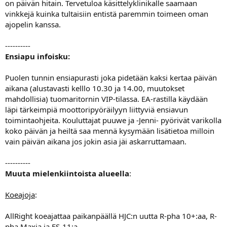
on päivän hitain. Tervetuloa käsittelyklinikalle saamaan
vinkkejä kuinka tultaisiin entistä paremmin toimeen oman
ajopelin kanssa.
----------
Ensiapu infoisku:
Puolen tunnin ensiapurasti joka pidetään kaksi kertaa päivän
aikana (alustavasti kelllo 10.30 ja 14.00, muutokset
mahdollisia) tuomaritornin VIP-tilassa. EA-rastilla käydään
läpi tärkeimpiä moottoripyöräilyyn liittyviä ensiavun
toimintaohjeita. Kouluttajat puuwe ja -Jenni- pyörivät varikolla
koko päivän ja heiltä saa mennä kysymään lisätietoa milloin
vain päivän aikana jos jokin asia jäi askarruttamaan.
----------
Muuta mielenkiintoista alueella
:
Koeajoja
:
AllRight koeajattaa paikanpäällä HJC:n uutta R-pha 10+:aa, R-
pha Maxia ja FS-11:a.