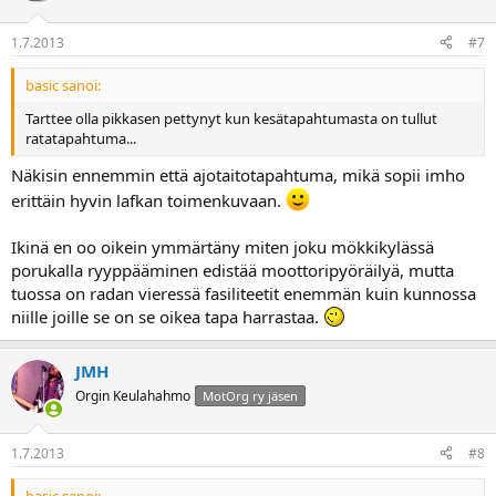
1.7.2013
#7
basic sanoi:
Tarttee olla pikkasen pettynyt kun kesätapahtumasta on tullut
ratatapahtuma...
Näkisin ennemmin että ajotaitotapahtuma, mikä sopii imho
erittäin hyvin lafkan toimenkuvaan.
Ikinä en oo oikein ymmärtäny miten joku mökkikylässä
porukalla ryyppääminen edistää moottoripyöräilyä, mutta
tuossa on radan vieressä fasiliteetit enemmän kuin kunnossa
niille joille se on se oikea tapa harrastaa.
JMH
Orgin Keulahahmo
MotOrg ry jäsen
1.7.2013
#8
basic sanoi: