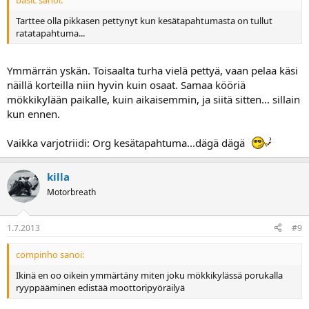
Tarttee olla pikkasen pettynyt kun kesätapahtumasta on tullut
ratatapahtuma...
Ymmärrän yskän. Toisaalta turha vielä pettyä, vaan pelaa käsi
näillä korteilla niin hyvin kuin osaat. Samaa kööriä
mökkikylään paikalle, kuin aikaisemmin, ja siitä sitten... sillain
kun ennen.
Vaikka varjotriidi: Org kesätapahtuma...dägä dägä
killa
Motorbreath
1.7.2013
#9
compinho sanoi:
Ikinä en oo oikein ymmärtäny miten joku mökkikylässä porukalla
ryyppääminen edistää moottoripyöräilyä