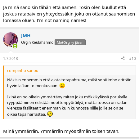
Ja minä sanoisin tähän että aamen. Tosin olen kuullut että
joskus ratapäivien yhteydessäkin joku on ottanut saunomisen
lomassa oluen. I'm not naming names!
JMH
Orgin Keulahahmo
MotOrg ry jäsen
1.7.2013
#10
compinho sanoi:
Näkisin ennemmin että ajotaitotapahtuma, mikä sopii imho erittäin
hyvin lafkan toimenkuvaan.
Ikinä en oo oikein ymmärtäny miten joku mökkikylässä porukalla
ryyppääminen edistää moottoripyöräilyä, mutta tuossa on radan
vieressä fasiliteetit enemmän kuin kunnossa niille joille se on se
oikea tapa harrastaa.
Minä ymmärrän. Ymmärrän myös tämän toisen tavan.