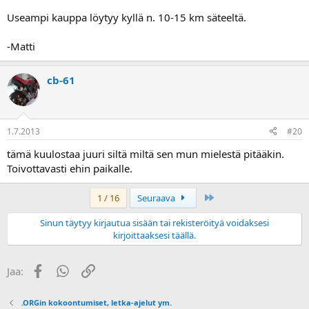
Useampi kauppa löytyy kyllä n. 10-15 km säteeltä.
-Matti
cb-61
1.7.2013
#20
tämä kuulostaa juuri siltä miltä sen mun mielestä pitääkin.
Toivottavasti ehin paikalle.
Last
1 / 16
Seuraava
Sinun täytyy kirjautua sisään tai rekisteröityä voidaksesi
kirjoittaaksesi täällä.
Facebook
WhatsApp
Linkki
Jaa:
.ORGin kokoontumiset, letka-ajelut ym.