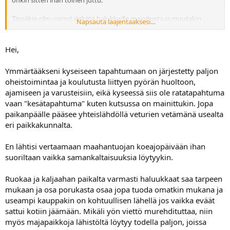
Tässäkin olisi voinut järkätä halukkaille majoitusta ja muutakin
Napsauta laajentaaksesi...
ohjelmaa (ruokailua ja ties mitä viihdettä, parempaa tai
huonompaa), mutta ymmärrän toki, että kaikki se täytyy tehdä.
Itsestään ei tapahdu mitään. Tekijöistä ja heidän ajasta lienee
Hei,
puutetta.
Ymmärtääkseni kyseiseen tapahtumaan on järjestetty paljon
Tällaisenaan tapahtuma kuulostaa omaan korvaan vähän samalta
oheistoimintaa ja koulutusta liittyen pyörän huoltoon,
kuin maahantuojan koeajopäivät; ajettavia pyöriä, oheistuotteita ja
ajamiseen ja varusteisiin, eikä kyseessä siis ole ratatapahtuma
makkaraa.
vaan "kesätapahtuma" kuten kutsussa on mainittukin. Jopa
paikanpäälle pääsee yhteislähdöllä veturien vetämänä usealta
eri paikkakunnalta.
En lähtisi vertaamaan maahantuojan koeajopäivään ihan
suoriltaan vaikka samankaltaisuuksia löytyykin.
Ruokaa ja kaljaahan paikalta varmasti haluukkaat saa tarpeen
mukaan ja osa porukasta osaa jopa tuoda omatkin mukana ja
useampi kauppakin on kohtuullisen lähellä jos vaikka eväät
sattui kotiin jäämään. Mikäli yön viettö murehdituttaa, niin
myös majapaikkoja lähistöltä löytyy todella paljon, joissa