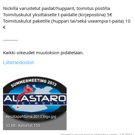
Nickillä varustetut paidat/hupparit, toimitus postilla
Toimituskulut yksittäiselle t-paidalle (kirjepostina) 5€
Toimituskulut paketille (huppari tai/sekä useampia t-paita) 10
€
----------
Kaikki oikeudet muutoksiin pidätetään.
Liitetiedostot
Kesätapahtuma 2013 logo.jpg
52 KB · Katselut: 153
Viimeksi muokannut ylläpidon jäsen:
2.8.2013