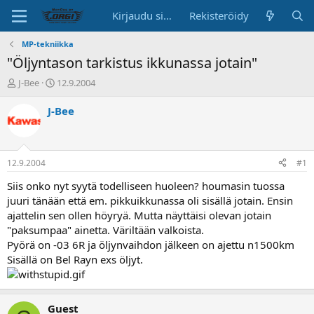
Kirjaudu sisään
Rekisteröidy
MP-tekniikka
"Öljyntason tarkistus ikkunassa jotain"
K
A
J-Bee
12.9.2004
e
l
s
o
J-Bee
k
i
u
t
s
u
t
s
12.9.2004
#1
e
p
l
ä
Siis onko nyt syytä todelliseen huoleen? houmasin tuossa
u
i
juuri tänään että em. pikkuikkunassa oli sisällä jotain. Ensin
n
v
ajattelin sen ollen höyryä. Mutta näyttäisi olevan jotain
a
ä
"paksumpaa" ainetta. Väriltään valkoista.
l
Pyörä on -03 6R ja öljynvaihdon jälkeen on ajettu n1500km
o
Sisällä on Bel Rayn exs öljyt.
i
t
t
a
Guest
j