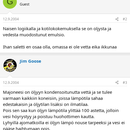
G
a
Guest
12.9.2004
#2
Naisen logiikalla ja kotilokokemuksella se on oljysta ja
vedesta muodostunut emulsio.
Ihan saletti en osaa olla, omassa ei ole vetta eika ikkunaa
Jim Goose
12.9.2004
#3
Majoneesi on öljyyn kondensoitunutta vettä ja se tulee
varmaan kaikkiin koneisiin, joissa lämpötila sahaa
edestakaisin ja öljytilan lisäksi on ilmatilaa.
Pois sen saa kun öljyn lämpötila ylittää 100 astetta, jolloin
vesi höyrystyy ja poistuu huohottimen kautta.
Lyhyillä ajomatkoilla ei öljyn lämpö nouse tarpeeksi ja vesi ei
pääse haihtumaan pois.