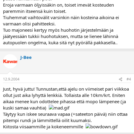
Eroja varmaan öljyissäkin on, toiset imevät kosteuden
paremmin itseensä kuin toiset.
Tiuhemmat vaihtovälit varsinkin näin kosteina aikoina ei
varmaan olisi pahitteeksi.
Tuo majoneesi kertyy myös huohotin järjestelmään ja
jäätyessään tukkii huohotuksen, mutta se lienee lähinnä
autopuolen ongelma, kuka sitä nyt pyörällä pakkasella..
J-Bee
12.9.2004
#4
Just, hyvä juttu! Tunnustan,että ajelu on viimeiset pari viikkoa
ollut just aika lyhyttä lenkkiä. Tollaista alle 10km/krt. Eniten
aikaa menee kun odottelee pihassa että mopo lämpenee (ja
kuski samaa vauhtia)
Täytyy kun iskee seuraava vapaa (+sateeton päivä) niin ottaa
pitempi rundi ja lämmittellä oilit kuumaksi.
Kiitosta viisaammille ja kokeneemmille