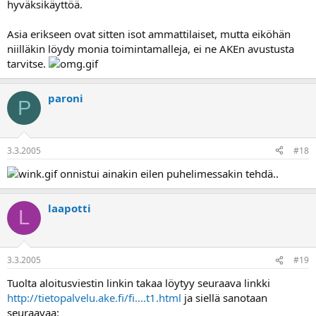
hyväksikäyttöä.
Asia erikseen ovat sitten isot ammattilaiset, mutta eiköhän
niilläkin löydy monia toimintamalleja, ei ne AKEn avustusta
tarvitse.
paroni
P
3.3.2005
#18
onnistui ainakin eilen puhelimessakin tehdä..
laapotti
L
3.3.2005
#19
Tuolta aloitusviestin linkin takaa löytyy seuraava linkki
http://tietopalvelu.ake.fi/fi....t1.html
ja siellä sanotaan
seuraavaa: