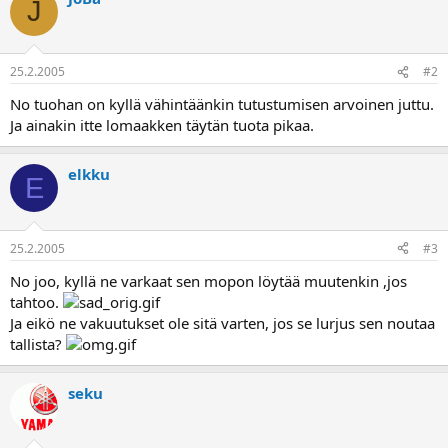
J
a
25.2.2005
#2
No tuohan on kyllä vähintäänkin tutustumisen arvoinen juttu.
Ja ainakin itte lomaakken täytän tuota pikaa.
elkku
E
25.2.2005
#3
No joo, kyllä ne varkaat sen mopon löytää muutenkin ,jos
tahtoo.
Ja eikö ne vakuutukset ole sitä varten, jos se lurjus sen noutaa
tallista?
seku