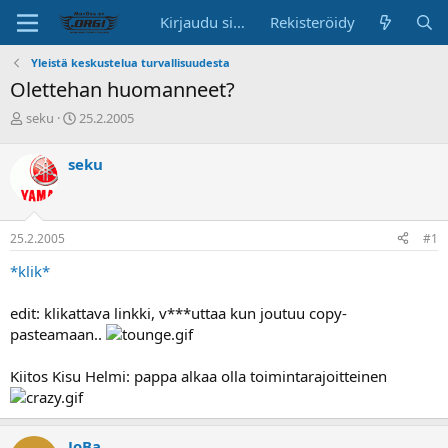
Kirjaudu sisään
Rekisteröidy
Yleistä keskustelua turvallisuudesta
Olettehan huomanneet?
K
A
seku
25.2.2005
e
l
s
o
seku
k
i
u
t
s
u
t
s
25.2.2005
#1
e
p
l
ä
*klik*
u
i
n
v
edit: klikattava linkki, v***uttaa kun joutuu copy-
a
ä
pasteamaan..
l
o
i
Kiitos Kisu Helmi: pappa alkaa olla toimintarajoitteinen
t
t
a
j
JoBa