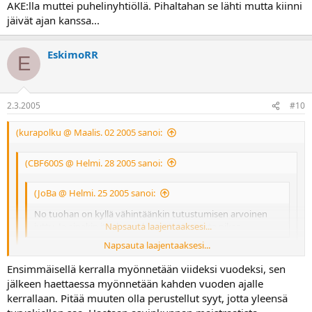
AKE:lla muttei puhelinyhtiöllä. Pihaltahan se lähti mutta kiinni
jäivät ajan kanssa...
EskimoRR
E
2.3.2005
#10
(kurapolku @ Maalis. 02 2005 sanoi:
(CBF600S @ Helmi. 28 2005 sanoi:
(JoBa @ Helmi. 25 2005 sanoi:
No tuohan on kyllä vähintäänkin tutustumisen arvoinen
juttu. Ja ainakin itte lomaakken täytän tuota pikaa.
Napsauta laajentaaksesi...
Napsauta laajentaaksesi...
Mulla on turvakielto ollut päällä jo pari vuotta... Eli ajoneuvoista
ei saa mitään tietoja, viranomaisetkin saavat tiedot vain jos
Ensimmäisellä kerralla myönnetään viideksi vuodeksi, sen
epäilevät rikosta... Jos kyselee tekstarilla tietoja autosta tai
Napsauta laajentaaksesi...
jälkeen haettaessa myönnetään kahden vuoden ajalle
pyörästä niin tulee vastaus "Omistajan tiedot ei saatavilla"...
kerrallaan. Pitää muuten olla perustellut syyt, jotta yleensä
Mikä tämä 5 vuoden sääntö oikein on?
Kätevä juttu, tosin viiden vuoden jälkeen pitää taas uusia...