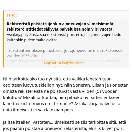
sanoi:
Rekisteristä poistettujenkin ajoneuvojen viimeisimmät
rekisteröintitiedot säilyvät palveluissa noin viisi vuotta.
Asiakirjapalvelusta saa rekisteristä poistettujen ajoneuvojen tiedot
kuitenkin pidemmältä ajalta:
- rekisteritunnuksen perusteella, jos ajoneuvo on ollut rekisterissä
vuoden 1966 jälkeen
- valmistenumeron perusteella, jos ajoneuvo on ollut rekisterissä
Napsauta laajentaaksesi...
vuoden 1975 jälkeen.
Niin tarkoittaako tuo nyt sitä, että vaikka lähetän tuon
osoitteen luovutuskiellon nyt, niin Soneran, Elisan ja Fonectan
omista rekistereistä ne poistuvat vasta viiden (5) vuoden
kuluttua? Mikäli tarkoittaa, niin pitääkö nyt sitten erikseen
lähettää kielto myös em. firmoille? Asiakaskirja palvelusta
niitä ilmeisesti ei saa lainkaan pois.
Ja itse itselleni vastaten... Ilmeisesti se siis tarkoittaa sitä, että
jos päätän poistaa ajoneuvon rekisteristä, eli siis kilvet pois,