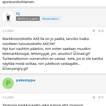
ajoneuvokohtainen.
CJ
MotOrg ry jäsen
Moderaattori
2.3.2005
#14
Markkinointikielto AKE:lla on jo päällä, tarviiko lisäksi
osoitteen luovutuskielto AKE:lle?
Nyt kun vauhtiin päästiin, niin miten saadaan muutkin
telemarkkinoijat, lehtimyyjät, ym. aisoihin?
Tuntemattomiin numeroihin en vastaa. -kele, jos ei ole kanttia
näyttää mistä soittaa, niin jutelkoot vastaajalle...
pakemppa
P
3.3.2005
#15
Täytyypä hankkia kielto sekä autoon että mopoon...