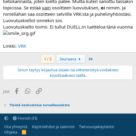
tietokannasta, joten kielto pätee. Mutta kuten sanottu tässäkin
topicissa. Se estää
vain
osoitteen luovutuksen,
ei
nimen. Ja
nimellähän saa osoitteen selvillle VRK:sta ja puhelinyhtiöstäsi.
Luovutuskiellot sinnekin siis.
Luovutuskielto toimii. Ei tullut DUELL:in luetteloa tänä vuonna
Linkki:
VRK
Last
1 / 2
Seuraava
Sinun täytyy kirjautua sisään tai rekisteröityä voidaksesi
kirjoittaaksesi täällä.
Facebook
WhatsApp
Linkki
Jaa:
Yleistä keskustelua turvallisuudesta
Finnish (FI)
Ota yhteyttä
Käyttöehdot ja säännöt
Tietosuojakäytäntö
Ohjeita
R