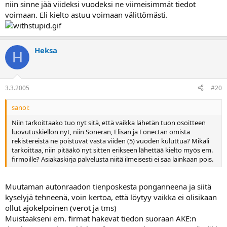
niin sinne jää viideksi vuodeksi ne viimeisimmät tiedot
voimaan. Eli kielto astuu voimaan välittömästi.
Heksa
H
3.3.2005
#20
sanoi:
Niin tarkoittaako tuo nyt sitä, että vaikka lähetän tuon osoitteen
luovutuskiellon nyt, niin Soneran, Elisan ja Fonectan omista
rekistereistä ne poistuvat vasta viiden (5) vuoden kuluttua? Mikäli
tarkoittaa, niin pitääkö nyt sitten erikseen lähettää kielto myös em.
firmoille? Asiakaskirja palvelusta niitä ilmeisesti ei saa lainkaan pois.
Muutaman autonraadon tienposkesta ponganneena ja siitä
kyselyjä tehneenä, voin kertoa, että löytyy vaikka ei olisikaan
ollut ajokelpoinen (verot ja tms)
Muistaakseni em. firmat hakevat tiedon suoraan AKE:n