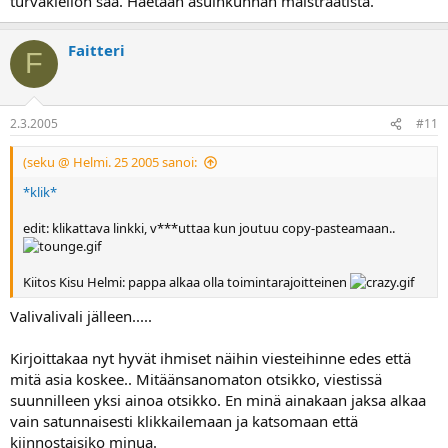
turvakiellon saa. Haetaan asuinkunnan maistraatista.
Faitteri
F
2.3.2005
#11
(seku @ Helmi. 25 2005 sanoi:
*klik*
edit: klikattava linkki, v***uttaa kun joutuu copy-pasteamaan..
Kiitos Kisu Helmi: pappa alkaa olla toimintarajoitteinen
Valivalivali jälleen.....
Kirjoittakaa nyt hyvät ihmiset näihin viesteihinne edes että
mitä asia koskee.. Mitäänsanomaton otsikko, viestissä
suunnilleen yksi ainoa otsikko. En minä ainakaan jaksa alkaa
vain satunnaisesti klikkailemaan ja katsomaan että
kiinnostaisiko minua.