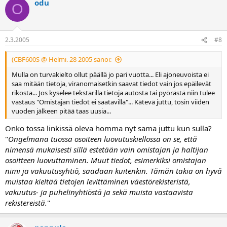
odu
O
2.3.2005
#8
(CBF600S @ Helmi. 28 2005 sanoi:
Mulla on turvakielto ollut päällä jo pari vuotta... Eli ajoneuvoista ei
saa mitään tietoja, viranomaisetkin saavat tiedot vain jos epäilevät
rikosta... Jos kyselee tekstarilla tietoja autosta tai pyörästä niin tulee
vastaus "Omistajan tiedot ei saatavilla"... Kätevä juttu, tosin viiden
vuoden jälkeen pitää taas uusia...
Onko tossa linkissä oleva homma nyt sama juttu kun sulla?
"
Ongelmana tuossa osoiteen luovutuskiellossa on se, että
nimensä mukaisesti sillä estetään vain omistajan ja haltijan
osoitteen luovuttaminen. Muut tiedot, esimerkiksi omistajan
nimi ja vakuutusyhtiö, saadaan kuitenkin. Tämän takia on hyvä
muistaa kieltää tietojen levittäminen väestörekisteristä,
vakuutus- ja puhelinyhtiöstä ja sekä muista vastaavista
rekistereistä.
"