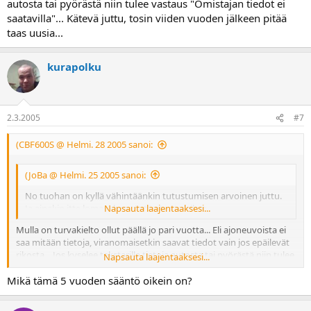
autosta tai pyörästä niin tulee vastaus "Omistajan tiedot ei
saatavilla"... Kätevä juttu, tosin viiden vuoden jälkeen pitää
taas uusia...
kurapolku
2.3.2005
#7
(CBF600S @ Helmi. 28 2005 sanoi:
(JoBa @ Helmi. 25 2005 sanoi:
No tuohan on kyllä vähintäänkin tutustumisen arvoinen juttu.
Ja ainakin itte lomaakken täytän tuota pikaa.
Napsauta laajentaaksesi...
Mulla on turvakielto ollut päällä jo pari vuotta... Eli ajoneuvoista ei
saa mitään tietoja, viranomaisetkin saavat tiedot vain jos epäilevät
rikosta... Jos kyselee tekstarilla tietoja autosta tai pyörästä niin tulee
Napsauta laajentaaksesi...
vastaus "Omistajan tiedot ei saatavilla"... Kätevä juttu, tosin viiden
Mikä tämä 5 vuoden sääntö oikein on?
vuoden jälkeen pitää taas uusia...