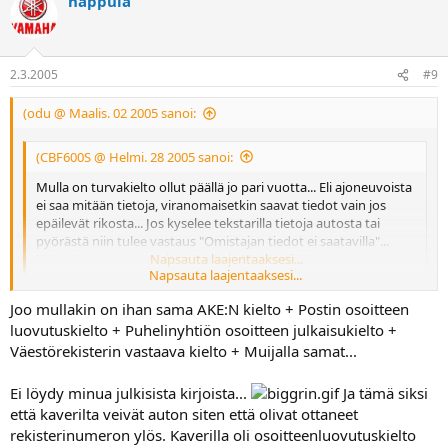
nappula
2.3.2005
#9
(odu @ Maalis. 02 2005 sanoi:
(CBF600S @ Helmi. 28 2005 sanoi:
Mulla on turvakielto ollut päällä jo pari vuotta... Eli ajoneuvoista
ei saa mitään tietoja, viranomaisetkin saavat tiedot vain jos
epäilevät rikosta... Jos kyselee tekstarilla tietoja autosta tai
pyörästä niin tulee vastaus "Omistajan tiedot ei saatavilla"...
Kätevä juttu, tosin viiden vuoden jälkeen pitää taas uusia...
Napsauta laajentaaksesi...
Napsauta laajentaaksesi...
Onko tossa linkissä oleva homma nyt sama juttu kun sulla?
Joo mullakin on ihan sama AKE:N kielto + Postin osoitteen
"
Ongelmana tuossa osoiteen luovutuskiellossa on se, että nimensä
mukaisesti sillä estetään vain omistajan ja haltijan osoitteen
luovutuskielto + Puhelinyhtiön osoitteen julkaisukielto +
luovuttaminen. Muut tiedot, esimerkiksi omistajan nimi ja
Väestörekisterin vastaava kielto + Muijalla samat...
vakuutusyhtiö, saadaan kuitenkin. Tämän takia on hyvä muistaa kieltää
tietojen levittäminen väestörekisteristä, vakuutus- ja puhelinyhtiöstä ja
Ei löydy minua julkisista kirjoista...
Ja tämä siksi
sekä muista vastaavista rekistereistä.
"
että kaverilta veivät auton siten että olivat ottaneet
rekisterinumeron ylös. Kaverilla oli osoitteenluovutuskielto