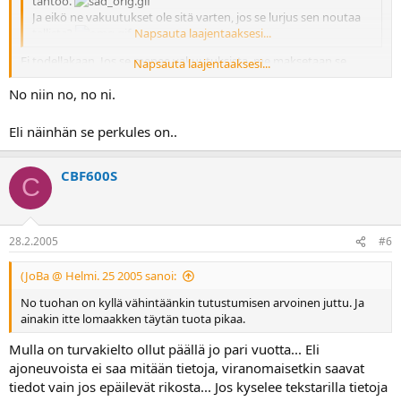
tahtoo.
Ja eikö ne vakuutukset ole sitä varten, jos se lurjus sen noutaa
tallista?
Napsauta laajentaaksesi...
Ei todellakaan. Jos se menee vakuutuksista, me maksetaan se.
Napsauta laajentaaksesi...
Vakuutusyhtiöt ei maksa MITÄÄN!
No niin no, no ni.
Eli näinhän se perkules on..
CBF600S
C
28.2.2005
#6
(JoBa @ Helmi. 25 2005 sanoi:
No tuohan on kyllä vähintäänkin tutustumisen arvoinen juttu. Ja
ainakin itte lomaakken täytän tuota pikaa.
Mulla on turvakielto ollut päällä jo pari vuotta... Eli
ajoneuvoista ei saa mitään tietoja, viranomaisetkin saavat
tiedot vain jos epäilevät rikosta... Jos kyselee tekstarilla tietoja