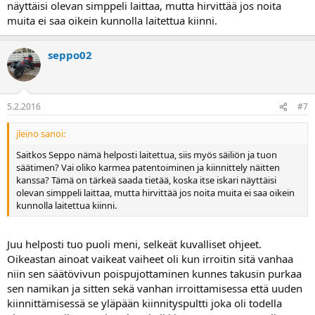
näyttäisi olevan simppeli laittaa, mutta hirvittää jos noita
muita ei saa oikein kunnolla laitettua kiinni.
seppo02
5.2.2016
#7
jleino sanoi:
Saitkos Seppo nämä helposti laitettua, siis myös säiliön ja tuon
säätimen? Vai oliko karmea patentoiminen ja kiinnittely näitten
kanssa? Tämä on tärkeä saada tietää, koska itse iskari näyttäisi
olevan simppeli laittaa, mutta hirvittää jos noita muita ei saa oikein
kunnolla laitettua kiinni.
Juu helposti tuo puoli meni, selkeät kuvalliset ohjeet.
Oikeastan ainoat vaikeat vaiheet oli kun irroitin sitä vanhaa
niin sen säätövivun poispujottaminen kunnes takusin purkaa
sen namikan ja sitten sekä vanhan irroittamisessa että uuden
kiinnittämisessä se yläpään kiinnityspultti joka oli todella