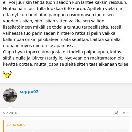
eli voi juurikin tehdä tuon säädön kun lähtee kaksin reissuun.
Hintaa näin taisi tulla luokkaa 640 euroa. Ajattelin vielä niin,
että nyt kun huollatan pampun ensimmäisen tai toisen
vuoden sisään, niin lisään sitten vaikka sen säiliön
lisäsäätöineen mikäli se todella tuntuu tarpeelliselta. Tässä
vaiheessa tuo parin sadan hintaero ratkaisi pelin vaikka
kalliimpaa onkin jälkikäteen näitä sepittää. Laittaa samalla
etupään myös niin on tasapainossa.
Olipa hyvä topicci tämä josta oli todella paljon apua, kiitos
siitä sinulle ja Oliver Hardylle. Nyt vaan on malttamaton olo
kevättä oottaa, mutta jospa se sieltä sitten taas aikanaan tulee
seppo02
5.2.2016
#11
jleino sanoi: