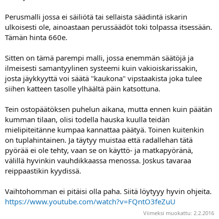
a
j
Perusmalli jossa ei säiliötä tai sellaista säädintä iskarin
a
ulkoisesti ole, ainoastaan perussäädöt toki tolpassa itsessään.
Tämän hinta 660e.
Sitten on tämä parempi malli, jossa enemmän säätöjä ja
ilmeisesti samantyylinen systeemi kuin vakioiskarissakin,
josta jäykkyyttä voi säätä "kaukona" vipstaakista joka tulee
siihen katteen tasolle ylhäältä päin katsottuna.
Tein ostopäätöksen puhelun aikana, mutta ennen kuin päätän
kumman tilaan, olisi todella hauska kuulla teidän
mielipiteitänne kumpaa kannattaa päätyä. Toinen kuitenkin
on tuplahintainen. Ja täytyy muistaa että radallehan tätä
pyörää ei ole tehty, vaan se on käyttö- ja matkapyöränä,
välillä hyvinkin vauhdikkaassa menossa. Joskus tavaraa
reippaastikin kyydissä.
Vaihtohomman ei pitäisi olla paha. Siitä löytyyy hyvin ohjeita.
https://www.youtube.com/watch?v=FQntO3feZuU
Viimeksi muokattu:
2.2.2016