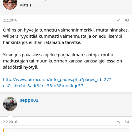
yrittäjä
2.2.2016
#3
Öhlins on hyvä ja tunnettu vaimenninmerkki, mutta hinnakas.
Wilbers ryydittää kummasti vaimennusta ja on edullisempi
hankinta jos ei ihan ratalaatua tarvitse.
Yksin jos pääasiassa ajelee pärjää ilman säätöjä, mutta
matkustajan tai muun kuorman kanssa kanssa ajellessa on
säädöistä hyötyä.
http://www.oitracon.fi/info_pages.php?pages_id=27?
osCsid=i4dc8adt84nk33fn58mo4kgc57
seppo02
2.2.2016
#4