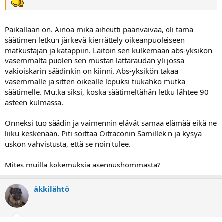
Paikallaan on. Ainoa mikä aiheutti päänvaivaa, oli tämä
säätimen letkun järkevä kierrättely oikeanpuoleiseen
matkustajan jalkatappiin. Laitoin sen kulkemaan abs-yksikön
vasemmalta puolen sen mustan lattaraudan yli jossa
vakioiskarin säädinkin on kiinni. Abs-yksikön takaa
vasemmalle ja sitten oikealle lopuksi tiukahko mutka
säätimelle. Mutka siksi, koska säätimeltähän letku lähtee 90
asteen kulmassa.
Onneksi tuo säädin ja vaimennin elävät samaa elämää eikä ne
liiku keskenään. Piti soittaa Oitraconin Samillekin ja kysyä
uskon vahvistusta, että se noin tulee.
Mites muilla kokemuksia asennushommasta?
äkkilähtö