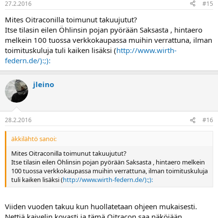
27.2.2016
#15
Mites Oitraconilla toimunut takuujutut?
Itse tilasin eilen Öhlinsin pojan pyörään Saksasta , hintaero
melkein 100 tuossa verkkokaupassa muihin verrattuna, ilman
toimituskuluja tuli kaiken lisäksi (
http://www.wirth-
federn.de/):;):
jleino
28.2.2016
#16
äkkilähtö sanoi:
Mites Oitraconilla toimunut takuujutut?
Itse tilasin eilen Öhlinsin pojan pyörään Saksasta , hintaero melkein
100 tuossa verkkokaupassa muihin verrattuna, ilman toimituskuluja
tuli kaiken lisäksi (
http://www.wirth-federn.de/):;):
Viiden vuoden takuu kun huollatetaan ohjeen mukaisesti.
Nettiä kaivelin kovasti ja tämä Oitracon saa näköjään