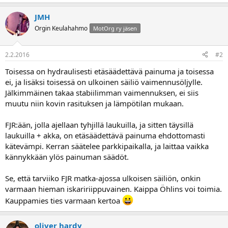
JMH
Orgin Keulahahmo
MotOrg ry jäsen
2.2.2016
#2
Toisessa on hydraulisesti etäsäädettävä painuma ja toisessa
ei, ja lisäksi toisessä on ulkoinen säiliö vaimennusöljylle.
Jälkimmäinen takaa stabiilimman vaimennuksen, ei siis
muutu niin kovin rasituksen ja lämpötilan mukaan.
FJR:ään, jolla ajellaan tyhjillä laukuilla, ja sitten täysillä
laukuilla + akka, on etäsäädettävä painuma ehdottomasti
kätevämpi. Kerran säätelee parkkipaikalla, ja laittaa vaikka
kännykkään ylös painuman säädöt.
Se, että tarviiko FJR matka-ajossa ulkoisen säiliön, onkin
varmaan hieman iskaririippuvainen. Kaippa Öhlins voi toimia.
Kauppamies ties varmaan kertoa
oliver hardy