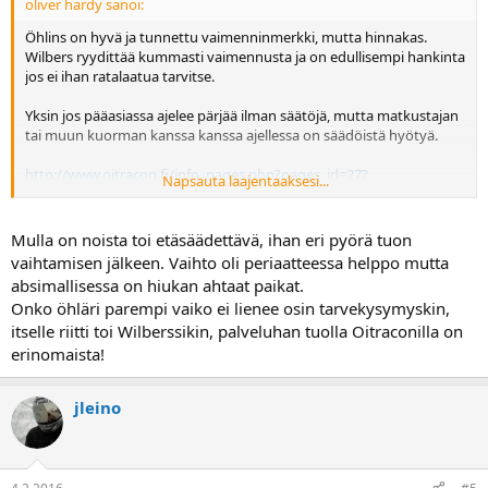
oliver hardy sanoi:
Öhlins on hyvä ja tunnettu vaimenninmerkki, mutta hinnakas.
Wilbers ryydittää kummasti vaimennusta ja on edullisempi hankinta
jos ei ihan ratalaatua tarvitse.
Yksin jos pääasiassa ajelee pärjää ilman säätöjä, mutta matkustajan
tai muun kuorman kanssa kanssa ajellessa on säädöistä hyötyä.
http://www.oitracon.fi/info_pages.php?pages_id=27?
Napsauta laajentaaksesi...
osCsid=i4dc8adt84nk33fn58mo4kgc57
Mulla on noista toi etäsäädettävä, ihan eri pyörä tuon
vaihtamisen jälkeen. Vaihto oli periaatteessa helppo mutta
absimallisessa on hiukan ahtaat paikat.
Onko öhläri parempi vaiko ei lienee osin tarvekysymyskin,
itselle riitti toi Wilberssikin, palveluhan tuolla Oitraconilla on
erinomaista!
jleino