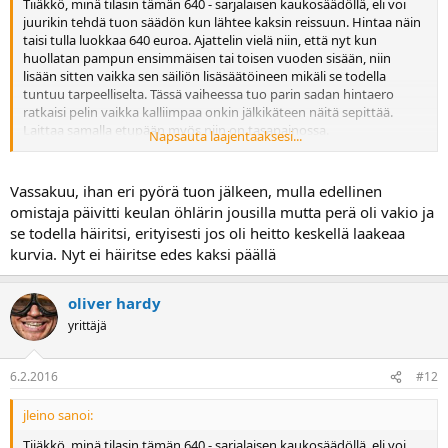
Tiiäkkö, minä tilasin tämän 640 - sarjalaisen kaukosäädöllä, eli voi
juurikin tehdä tuon säädön kun lähtee kaksin reissuun. Hintaa näin
taisi tulla luokkaa 640 euroa. Ajattelin vielä niin, että nyt kun
huollatan pampun ensimmäisen tai toisen vuoden sisään, niin
lisään sitten vaikka sen säiliön lisäsäätöineen mikäli se todella
tuntuu tarpeelliselta. Tässä vaiheessa tuo parin sadan hintaero
ratkaisi pelin vaikka kalliimpaa onkin jälkikäteen näitä sepittää.
Laittaa samalla etupään myös niin on tasapainossa.
Napsauta laajentaaksesi...
Olipa hyvä topicci tämä josta oli todella paljon apua, kiitos siitä
sinulle ja Oliver Hardylle. Nyt vaan on malttamaton olo kevättä
oottaa, mutta jospa se sieltä sitten taas aikanaan tulee
Vassakuu, ihan eri pyörä tuon jälkeen, mulla edellinen
omistaja päivitti keulan öhlärin jousilla mutta perä oli vakio ja
se todella häiritsi, erityisesti jos oli heitto keskellä laakeaa
kurvia. Nyt ei häiritse edes kaksi päällä
oliver hardy
yrittäjä
6.2.2016
#12
jleino sanoi:
Tiiäkkö, minä tilasin tämän 640 - sarjalaisen kaukosäädöllä, eli voi