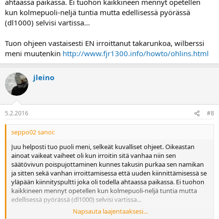
ahtaassa paikassa. Ei tuohon kaikkineen mennyt opetellen
kun kolmepuoli-neljä tuntia mutta edellisessä pyörässä
(dl1000) selvisi vartissa...
Tuon ohjeen vastaisesti EN irroittanut takarunkoa, wilberssi
meni muutenkin
http://www.fjr1300.info/howto/ohlins.html
jleino
5.2.2016
#8
seppo02 sanoi:
Juu helposti tuo puoli meni, selkeät kuvalliset ohjeet. Oikeastan
ainoat vaikeat vaiheet oli kun irroitin sitä vanhaa niin sen
säätövivun poispujottaminen kunnes takusin purkaa sen namikan
ja sitten sekä vanhan irroittamisessa että uuden kiinnittämisessä se
yläpään kiinnityspultti joka oli todella ahtaassa paikassa. Ei tuohon
kaikkineen mennyt opetellen kun kolmepuoli-neljä tuntia mutta
edellisessä pyörässä (dl1000) selvisi vartissa...
Napsauta laajentaaksesi...
Tuon ohjeen vastaisesti EN irroittanut takarunkoa, wilberssi meni