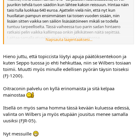
juurikin tehdä tuon säädön kun lähtee kaksin reissuun. Hintaa näin
taisi tulla luokkaa 640 euroa. Ajattelin vielä niin, että nyt kun
huollatan pampun ensimmäisen tai toisen vuoden sisään, niin
lisään sitten vaikka sen säiliön lisäsäätöineen mikäli se todella
tuntuu tarpeelliselta. Tässä vaiheessa tuo parin sadan hintaero
ratkaisi pelin vaikka kalliimpaa onkin jälkikäteen näitä sepittää.
Laittaa samalla etupään myös niin on tasapainossa.
Napsauta laajentaaksesi...
Olipa hyvä topicci tämä josta oli todella paljon apua, kiitos siitä
sinulle ja Oliver Hardylle. Nyt vaan on malttamaton olo kevättä
oottaa, mutta jospa se sieltä sitten taas aikanaan tulee
Hieno juttu, että topiccista löytyi apuja päätöksentekoon ja
kuten Seppo tuossa jo ehti hehkuttaa, niin se Wilbers tosiaan
toimii. Muutti myös minulle edellisen pyörän täysin toiseksi
(FJ-1200).
Oitraconin palvelu on kyllä erinomaista ja sitä kelpaa
mainostaa
Itsellä on myös sama homma tässä kevään kuluessa edessä,
valinta on Wilbers ja myös etupään jousitus menee samalla
uusiksi (FJR-05).
Nyt messuille