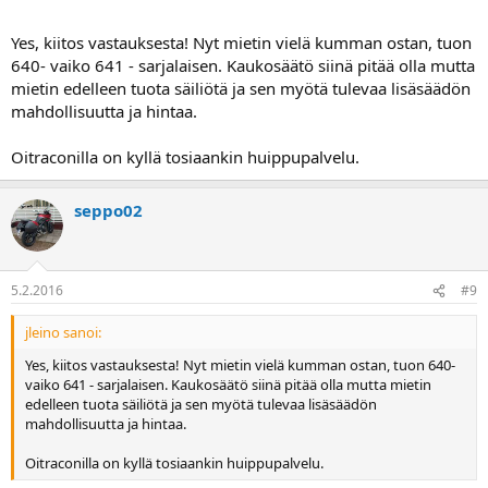
muutenkin
http://www.fjr1300.info/howto/ohlins.html
Yes, kiitos vastauksesta! Nyt mietin vielä kumman ostan, tuon
640- vaiko 641 - sarjalaisen. Kaukosäätö siinä pitää olla mutta
mietin edelleen tuota säiliötä ja sen myötä tulevaa lisäsäädön
mahdollisuutta ja hintaa.
Oitraconilla on kyllä tosiaankin huippupalvelu.
seppo02
5.2.2016
#9
jleino sanoi:
Yes, kiitos vastauksesta! Nyt mietin vielä kumman ostan, tuon 640-
vaiko 641 - sarjalaisen. Kaukosäätö siinä pitää olla mutta mietin
edelleen tuota säiliötä ja sen myötä tulevaa lisäsäädön
mahdollisuutta ja hintaa.
Oitraconilla on kyllä tosiaankin huippupalvelu.