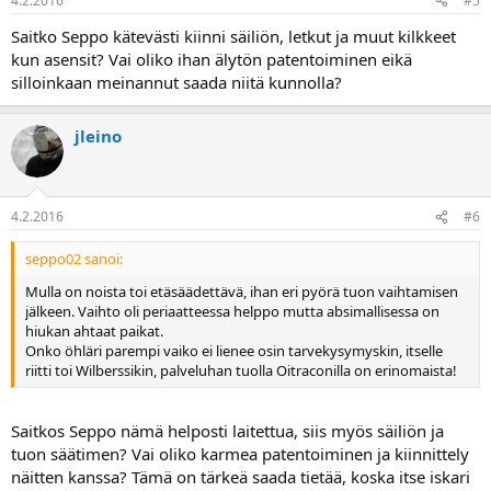
4.2.2016
#5
Saitko Seppo kätevästi kiinni säiliön, letkut ja muut kilkkeet
kun asensit? Vai oliko ihan älytön patentoiminen eikä
silloinkaan meinannut saada niitä kunnolla?
jleino
4.2.2016
#6
seppo02 sanoi:
Mulla on noista toi etäsäädettävä, ihan eri pyörä tuon vaihtamisen
jälkeen. Vaihto oli periaatteessa helppo mutta absimallisessa on
hiukan ahtaat paikat.
Onko öhläri parempi vaiko ei lienee osin tarvekysymyskin, itselle
riitti toi Wilberssikin, palveluhan tuolla Oitraconilla on erinomaista!
Saitkos Seppo nämä helposti laitettua, siis myös säiliön ja
tuon säätimen? Vai oliko karmea patentoiminen ja kiinnittely
näitten kanssa? Tämä on tärkeä saada tietää, koska itse iskari