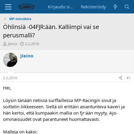
Kirjaudu sisään
Rekisteröidy
MP-tekniikka
Öhlinsiä -04FJR:ään. Kalliimpi vai se
perusmalli?
K
A
jleino
2.2.2016
e
l
s
o
jleino
k
i
u
t
s
u
t
s
2.2.2016
#1
e
p
l
ä
Hei,
u
i
n
v
Löysin tänään netissä surffaillessa MP-Racingin sivut ja
a
ä
soittelin liikkeeseen. Siellä oli erittäin asiantunteva kaveri ja
l
hän kertoi, että kumpaakin mallia on fjr:ään myyty. Ajo-
o
ominaisuudet ovat parantuneet huomattavasti.
i
t
t
Malleja on kaksi: