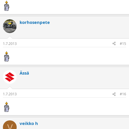
korhosenpete
1.7.2013
#15
Ässä
1.7.2013
#16
veikko h
V