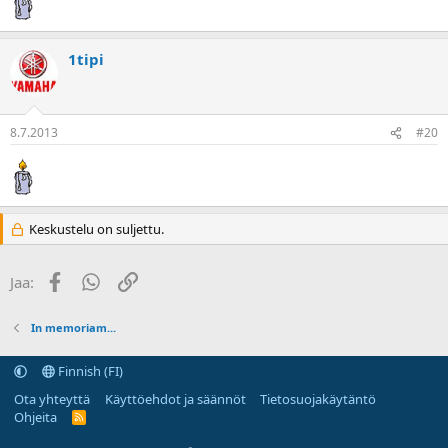
1tipi
8.7.2013
#20
Keskustelu on suljettu.
Facebook
WhatsApp
Linkki
Jaa:
In memoriam...
Finnish (FI)
Ota yhteyttä
Käyttöehdot ja säännöt
Tietosuojakäytäntö
Ohjeita
R
S
S