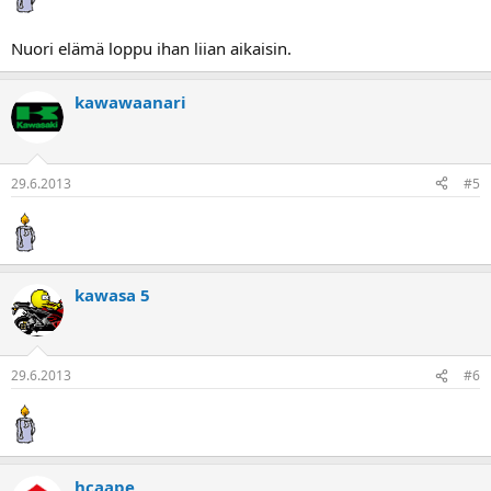
Nuori elämä loppu ihan liian aikaisin.
kawawaanari
29.6.2013
#5
kawasa 5
29.6.2013
#6
hcaape