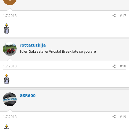
1.7.2013
#17
rottatutkija
Tulen Saksasta, ei Virosta! Break late so you are
1.7.2013
#18
GSR600
1.7.2013
#19