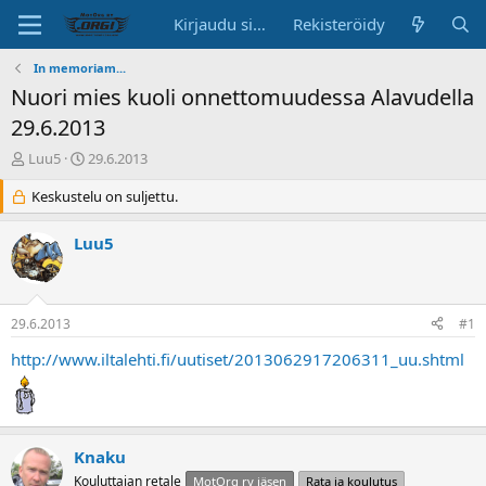
Kirjaudu sisään
Rekisteröidy
In memoriam...
Nuori mies kuoli onnettomuudessa Alavudella
29.6.2013
K
A
Luu5
29.6.2013
e
l
s
Keskustelu on suljettu.
o
k
i
u
t
Luu5
s
u
t
s
e
p
l
ä
29.6.2013
#1
u
i
n
v
http://www.iltalehti.fi/uutiset/2013062917206311_uu.shtml
a
ä
l
o
i
t
Knaku
t
Kouluttajan retale
MotOrg ry jäsen
Rata ja koulutus