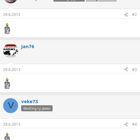
a
j
a
29.6.2013
#2
Jan76
29.6.2013
#3
veke73
V
MotOrg ry jäsen
29.6.2013
#4