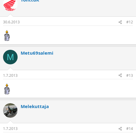
30.6.2013
#12
Metu69salemi
M
1.7.2013
#13
Melekuttaja
1.7.2013
#14