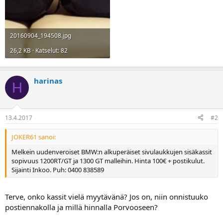
a
20160904_194508.jpg
26,2 KB · Katselut: 82
harinas
H
13.4.2017
#2
JOKER61 sanoi:
Melkein uudenveroiset BMW:n alkuperäiset sivulaukkujen sisäkassit
sopivuus 1200RT/GT ja 1300 GT malleihin. Hinta 100€ + postikulut.
Sijainti Inkoo. Puh: 0400 838589
Terve, onko kassit vielä myytävänä? Jos on, niin onnistuuko
postiennakolla ja millä hinnalla Porvooseen?