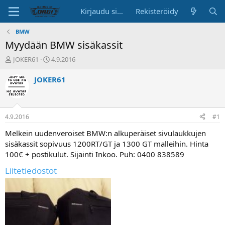
Kirjaudu sisään
Rekisteröidy
BMW
Myydään BMW sisäkassit
K
A
JOKER61
4.9.2016
e
l
s
o
JOKER61
k
i
u
t
s
u
t
s
4.9.2016
#1
e
p
l
ä
Melkein uudenveroiset BMW:n alkuperäiset sivulaukkujen
u
i
sisäkassit sopivuus 1200RT/GT ja 1300 GT malleihin. Hinta
n
v
100€ + postikulut. Sijainti Inkoo. Puh: 0400 838589
a
ä
l
Liitetiedostot
o
i
t
t
a
j