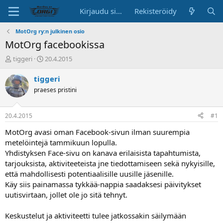
Kirjaudu sisään
Rekisteröidy
MotOrg ry:n julkinen osio
MotOrg facebookissa
K
A
tiggeri
20.4.2015
e
l
s
o
tiggeri
k
i
praeses pristini
u
t
s
u
t
s
20.4.2015
#1
e
p
l
ä
MotOrg avasi oman Facebook-sivun ilman suurempia
u
i
metelöintejä tammikuun lopulla.
n
v
Yhdistyksen Face-sivu on kanava erilaisista tapahtumista,
a
ä
tarjouksista, aktiviteeteista jne tiedottamiseen sekä nykyisille,
l
että mahdollisesti potentiaalisille uusille jäsenille.
o
Käy siis painamassa tykkää-nappia saadaksesi päivitykset
i
t
uutisvirtaan, jollet ole jo sitä tehnyt.
t
a
Keskustelut ja aktiviteetti tulee jatkossakin säilymään
j