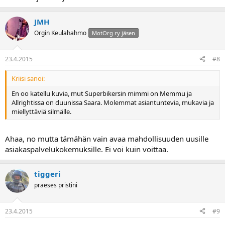
JMH
Orgin Keulahahmo
MotOrg ry jäsen
23.4.2015
#8
Kriisi sanoi:
En oo katellu kuvia, mut Superbikersin mimmi on Memmu ja
Allrightissa on duunissa Saara. Molemmat asiantuntevia, mukavia ja
miellyttäviä silmälle.
Ahaa, no mutta tämähän vain avaa mahdollisuuden uusille
asiakaspalvelukokemuksille. Ei voi kuin voittaa.
tiggeri
praeses pristini
23.4.2015
#9