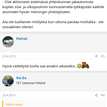
- Olet aktiivisesti estämässä yhteiskunnan jakautumista
kuplan sisä- ja ulkopuolisiin tunnustamalla tykkäystäsi kaikille
avoimeen hyvän meiningin yhdistykseen.
Älä ole tuollainen möllykkä kun ulkona paistaa mollukka - ole
sosiaalinen olento!
Peltsii
23.4.2015
#3
Hyviä väittelyitä tuolla saa ainakin aikaiseksi..
Go-Za
TET Linesman Finland
23.4.2015
#4
Peltsii sanoi: