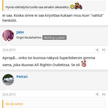
Hyviä väittelyitä tuolla saa ainakin aikaiseksi..
ei saa. Koska sinne ei saa kirjoittaa kukaan muu kuin "valitut"
henkilöt.
JMH
Orgin Keulahahmo
MotOrg ry jäsen
23.4.2015
#5
Apropå... onko toi kuvissa näkyvä Superbikersin gimma
sama, joka duunas All Rightin Outletissa. Se oli
Peltsii
23.4.2015
#6
Go-Za sanoi: