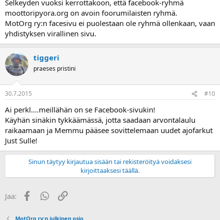
Selkeyden vuoksi kerrottakoon, että facebook-ryhmä
moottoripyora.org on avoin foorumilaisten ryhmä.
MotOrg ry:n facesivu ei puolestaan ole ryhmä ollenkaan, vaan
yhdistyksen virallinen sivu.
tiggeri
praeses pristini
30.7.2015
#10
Ai perkl....meillähän on se Facebook-sivukin!
Käyhän sinäkin tykkäämässä, jotta saadaan arvontalaulu
raikaamaan ja Memmu pääsee sovittelemaan uudet ajofarkut
Just Sulle!
Sinun täytyy kirjautua sisään tai rekisteröityä voidaksesi
kirjoittaaksesi täällä.
Facebook
WhatsApp
Linkki
Jaa:
MotOrg ry:n julkinen osio