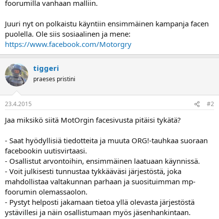
foorumilla vanhaan malliin.
a
Juuri nyt on polkaistu käyntiin ensimmäinen kampanja facen
puolella. Ole siis sosiaalinen ja mene:
https://www.facebook.com/Motorgry
tiggeri
praeses pristini
23.4.2015
#2
Jaa miksikö siitä MotOrgin facesivusta pitäisi tykätä?
- Saat hyödyllisiä tiedotteita ja muuta ORG!-tauhkaa suoraan
facebookin uutisvirtaasi.
- Osallistut arvontoihin, ensimmäinen laatuaan käynnissä.
- Voit julkisesti tunnustaa tykkääväsi järjestöstä, joka
mahdollistaa valtakunnan parhaan ja suosituimman mp-
foorumin olemassaolon.
- Pystyt helposti jakamaan tietoa yllä olevasta järjestöstä
ystävillesi ja näin osallistumaan myös jäsenhankintaan.