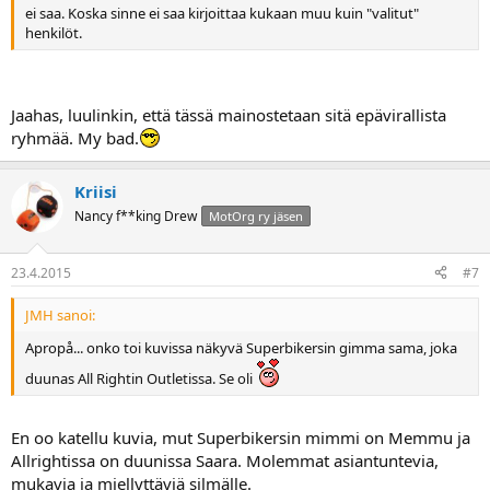
ei saa. Koska sinne ei saa kirjoittaa kukaan muu kuin "valitut"
henkilöt.
Jaahas, luulinkin, että tässä mainostetaan sitä epävirallista
ryhmää. My bad.
Kriisi
Nancy f**king Drew
MotOrg ry jäsen
23.4.2015
#7
JMH sanoi:
Apropå... onko toi kuvissa näkyvä Superbikersin gimma sama, joka
duunas All Rightin Outletissa. Se oli
En oo katellu kuvia, mut Superbikersin mimmi on Memmu ja
Allrightissa on duunissa Saara. Molemmat asiantuntevia,
mukavia ja miellyttäviä silmälle.