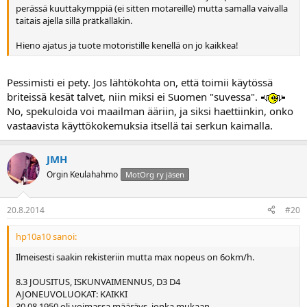
perässä kuuttakymppiä (ei sitten motareille) mutta samalla vaivalla
taitais ajella sillä prätkälläkin.
Hieno ajatus ja tuote motoristille kenellä on jo kaikkea!
Pessimisti ei pety. Jos lähtökohta on, että toimii käytössä
briteissä kesät talvet, niin miksi ei Suomen "suvessa".
No, spekuloida voi maailman ääriin, ja siksi haettiinkin, onko
vastaavista käyttökokemuksia itsellä tai serkun kaimalla.
JMH
Orgin Keulahahmo
MotOrg ry jäsen
20.8.2014
#20
hp10a10 sanoi:
Ilmeisesti saakin rekisteriin mutta max nopeus on 6okm/h.
8.3 JOUSITUS, ISKUNVAIMENNUS, D3 D4
AJONEUVOLUOKAT: KAIKKI
30.08.1950 oli voimassa määräys, jonka mukaan