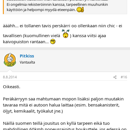
Ei ongelmia rekisteröinnin kanssa, tarpeellinen muuhunkin
käyttöön ja helpompi myydä eteenpäin.
ääähh... ei tollanen tavis perskärri oo ollenkaan niin chic - ei
tavallisen (kuomullinen vielä
) kanssa viitsi ajaa
kaivopuiston rantaan...
Pitkiss
Vantaalta
8.8.2014
#16
Oikeasti.
Peräkärryyn saa mahtumaan mopon lisäksi paljon muutakin
tavaraa mitä ei autoon halua laittaa (esim. bensakanisterit,
öljyt, kemikaalit, työkalut jne.)
Näillä suomen teillä jousitus on kyllä tarpeen eikä tuo
mahdollinen 60kmh nopeusrajoitus houkuttele, jos edessä on