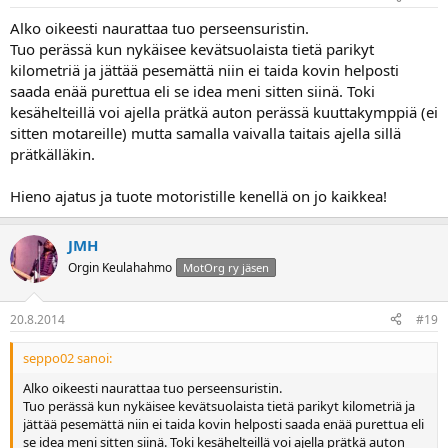
Alko oikeesti naurattaa tuo perseensuristin.
Tuo perässä kun nykäisee kevätsuolaista tietä parikyt
kilometriä ja jättää pesemättä niin ei taida kovin helposti
saada enää purettua eli se idea meni sitten siinä. Toki
kesähelteillä voi ajella prätkä auton perässä kuuttakymppiä (ei
sitten motareille) mutta samalla vaivalla taitais ajella sillä
prätkälläkin.
Hieno ajatus ja tuote motoristille kenellä on jo kaikkea!
JMH
Orgin Keulahahmo
MotOrg ry jäsen
20.8.2014
#19
seppo02 sanoi:
Alko oikeesti naurattaa tuo perseensuristin.
Tuo perässä kun nykäisee kevätsuolaista tietä parikyt kilometriä ja
jättää pesemättä niin ei taida kovin helposti saada enää purettua eli
se idea meni sitten siinä. Toki kesähelteillä voi ajella prätkä auton