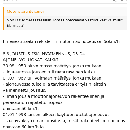
8.8.2014
#12
Motoristorante sanoi:
^ onks suomessa tässäkin kohtaa poikkeavat vaatimukset vs. muut
EU-maat?
Ilmeisesti saakin rekisteriin mutta max nopeus on 6okm/h.
8.3 JOUSITUS, ISKUNVAIMENNUS, D3 D4
AJONEUVOLUOKAT: KAIKKI
30.08.1950 oli voimassa määräys, jonka mukaan
- linja-autossa jousien tuli taata tasainen kulku
01.07.1967 tuli voimaan määräys, jonka mukaan
- ajoneuvossa tulee olla tarvittaessa erityisin laittein
vaimennettu jousitus.
- ilman jousia moottoriajoneuvon rakenteellinen ja
perävaunun rajoitettu nopeus
enintään 50 km/h.
01.01.1993 tai sen jälkeen käyttöön otetut ajoneuvot
- saa hyväksyä ilman jousitusta, mikäli rakenteellinen nopeus
enintään 60 km/h tai