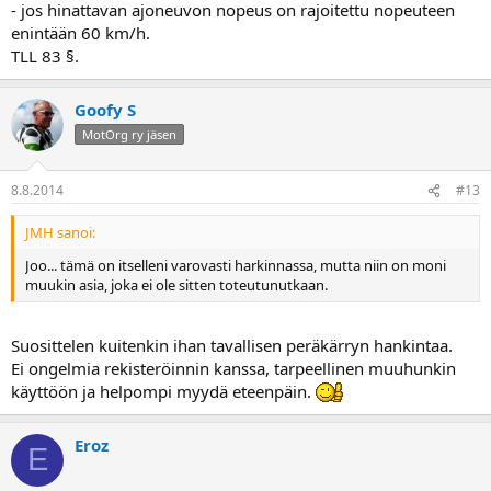
- jos hinattavan ajoneuvon nopeus on rajoitettu nopeuteen
enintään 60 km/h.
TLL 83 §.
Goofy S
MotOrg ry jäsen
8.8.2014
#13
JMH sanoi:
Joo... tämä on itselleni varovasti harkinnassa, mutta niin on moni
muukin asia, joka ei ole sitten toteutunutkaan.
Suosittelen kuitenkin ihan tavallisen peräkärryn hankintaa.
Ei ongelmia rekisteröinnin kanssa, tarpeellinen muuhunkin
käyttöön ja helpompi myydä eteenpäin.
Eroz
E