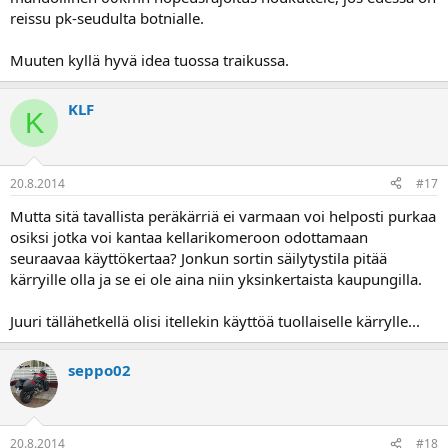
reissu pk-seudulta botnialle.
Muuten kyllä hyvä idea tuossa traikussa.
KLF
K
20.8.2014
#17
Mutta sitä tavallista peräkärriä ei varmaan voi helposti purkaa
osiksi jotka voi kantaa kellarikomeroon odottamaan
seuraavaa käyttökertaa? Jonkun sortin säilytystila pitää
kärryille olla ja se ei ole aina niin yksinkertaista kaupungilla.
Juuri tällähetkellä olisi itellekin käyttöä tuollaiselle kärrylle...
seppo02
20.8.2014
#18