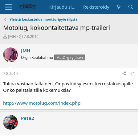
Kirjaudu sisään
Rekisteröidy
Yleistä keskustelua moottoripyöräilystä
Motolug, kokoontaitettava mp-traileri
K
A
JMH
7.8.2014
e
l
s
o
JMH
k
i
Orgin Keulahahmo
MotOrg ry jäsen
u
t
s
u
t
s
7.8.2014
#1
e
p
l
ä
Tulipa vastaan tällainen. Onpas kätsy esim. kerrostaloasujalle.
u
i
Onko palstalaisilla kokemuksia?
n
v
a
ä
http://www.motolug.com/index.php
l
o
i
Pete2
t
t
a
j