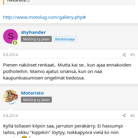
rekkareita...?
http://www.motolug.com/gallery.php#
shyhander
S
MotOrg ry jäsen
Betatestaaja
8.8.2014
#5
Pienen näköiset renkaat.. Mutta kai se.. kun ajaa ennakoiden
potholeihin. Mainio ajatus sinänsä, kun on nää
kaupunkiasumisen ongelmat tiedossa.
Motoristo
MotOrg ry jäsen
8.8.2014
#6
Kyllä tollasen kilpiin saa, jarruton peräkärry. Ei hassumpi
laitos, pikku "kippikin" löytyy, nokkapyörä vielä kii niin