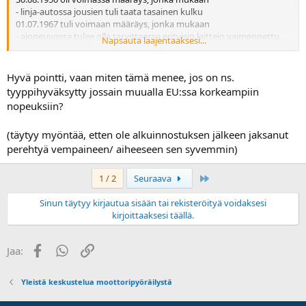
- linja-autossa jousien tuli taata tasainen kulku
01.07.1967 tuli voimaan määräys, jonka mukaan
- ajoneuvossa tulee olla tarvittaessa erityisin laittein vaimennettu
Napsauta laajentaaksesi...
jousitus.
- ilman jousia moottoriajoneuvon rakenteellinen ja perävaunun
rajoitettu nopeus
Hyvä pointti, vaan miten tämä menee, jos on ns.
enintään 50 km/h.
tyyppihyväksytty jossain muualla EU:ssa korkeampiin
01.01.1993 tai sen jälkeen käyttöön otetut ajoneuvot
nopeuksiin?
- saa hyväksyä ilman jousitusta, mikäli rakenteellinen nopeus
enintään 60 km/h tai
(täytyy myöntää, etten ole alkuinnostuksen jälkeen jaksanut
- jos hinattavan ajoneuvon nopeus on rajoitettu nopeuteen
enintään 60 km/h.
perehtyä vempaineen/ aiheeseen sen syvemmin)
TLL 83 §.
Last
1 / 2
Seuraava
Sinun täytyy kirjautua sisään tai rekisteröityä voidaksesi
kirjoittaaksesi täällä.
Facebook
WhatsApp
Linkki
Jaa:
Yleistä keskustelua moottoripyöräilystä