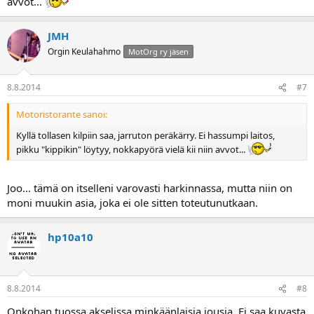
avvot...
JMH
Orgin Keulahahmo
MotOrg ry jäsen
8.8.2014
#7
Motoristorante sanoi:
Kyllä tollasen kilpiin saa, jarruton peräkärry. Ei hassumpi laitos,
pikku "kippikin" löytyy, nokkapyörä vielä kii niin avvot...
Joo... tämä on itselleni varovasti harkinnassa, mutta niin on
moni muukin asia, joka ei ole sitten toteutunutkaan.
hp10a10
8.8.2014
#8
Onkohan tuossa akselissa minkäänlaisia jousia. Ei saa kuvasta