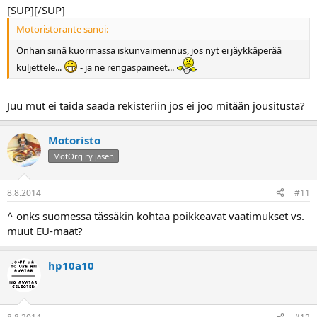
[SUP][/SUP]
Motoristorante sanoi:
Onhan siinä kuormassa iskunvaimennus, jos nyt ei jäykkäperää
kuljettele...
- ja ne rengaspaineet...
Juu mut ei taida saada rekisteriin jos ei joo mitään jousitusta?
Motoristo
MotOrg ry jäsen
8.8.2014
#11
^ onks suomessa tässäkin kohtaa poikkeavat vaatimukset vs.
muut EU-maat?
hp10a10