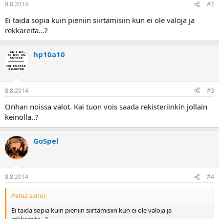
8.8.2014
#2
a
Ei taida sopia kuin pieniin siirtämisiin kun ei ole valoja ja
rekkareita...?
hp10a10
8.8.2014
#3
Onhan noissa valot. Kai tuon vois saada rekisteriinkin jollain
keinolla..?
GoSpel
8.8.2014
#4
Pete2 sanoi:
Ei taida sopia kuin pieniin siirtämisiin kun ei ole valoja ja