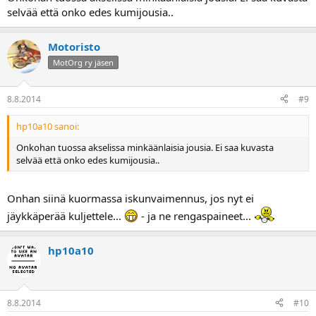
selvää että onko edes kumijousia..
Motoristo
MotOrg ry jäsen
8.8.2014
#9
hp10a10 sanoi:
Onkohan tuossa akselissa minkäänlaisia jousia. Ei saa kuvasta
selvää että onko edes kumijousia..
Onhan siinä kuormassa iskunvaimennus, jos nyt ei
jäykkäperää kuljettele...
- ja ne rengaspaineet...
hp10a10
8.8.2014
#10